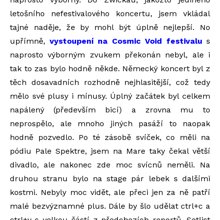
letošního nefestivalového koncertu, jsem vkládal
tajné naděje, že by mohl být úplně nejlepší. No
upřímně,
vystoupení na Cosmic Void festivalu
s
naprosto výborným zvukem překonán nebyl, ale i
tak to zas bylo hodně někde. Německý koncert byl z
těch dosavadních rozhodně nejhlasitější, což tedy
mělo své plusy i mínusy. Úplný začátek byl celkem
napálený (především bicí) a zrovna mu to
neprospělo, ale mnoho jiných pasáží to naopak
hodně pozvedlo. Po té zásobě svíček, co měli na
pódiu Pale Spektre, jsem na Mare taky čekal větší
divadlo, ale nakonec zde moc svícnů neměli. Na
druhou stranu bylo na stage pár lebek s dalšími
kostmi. Nebyly moc vidět, ale přeci jen za ně patří
malé bezvýznamné plus. Dále by šlo udělat ctrl+c a
ctrl+v s velkou částí z předchozích reportů. Setlist