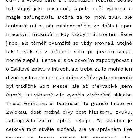
byl stejný jako posledně, kapela opět výborná a
magie zafungovala. Možná za to mohl zvuk, ale
tentokrát mi na pár místech přišlo, že došlo i k pár
hráčským fuckupům, kdy každý hrál trochu někde
jinde, ale téměř okamžitě se vždy srovnali. Stejně
tak i zvuk se v průběhu setu po prvním songu
hodně zlepšil. Lehce si sice dovolím zapochybovat i
o Eskilově zpěvu v intrech, ale třeba za to mohlo jen
divně nastavené echo. Jedním z vítězných momentů
byl tradičně Sort Messe, ale až překvapivě jsem
čuměl, jak výborně zde vyzněla závěrečná skladba
These Fountains of Darkness. To grande finale ve
Zwickau, dost možná díky dost hlasitému zvuku,
zafungovalo zatím úplně nejlépe. Ta skladba je
celkově fakt skvěle složená, ale ve správném live
setupu se teprve projeví její opravdová síla.