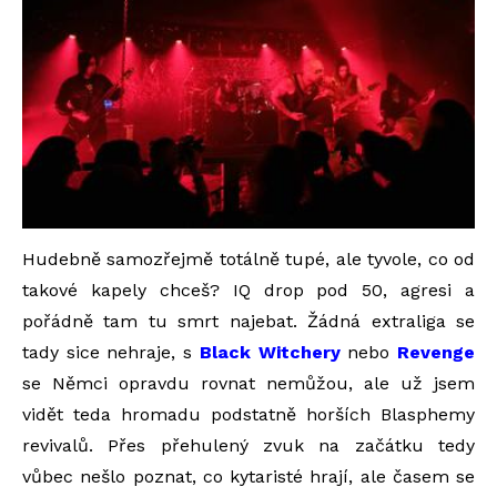
Hudebně samozřejmě totálně tupé, ale tyvole, co od
takové kapely chceš? IQ drop pod 50, agresi a
pořádně tam tu smrt najebat. Žádná extraliga se
tady sice nehraje, s
Black Witchery
nebo
Revenge
se Němci opravdu rovnat nemůžou, ale už jsem
vidět teda hromadu podstatně horších Blasphemy
revivalů. Přes přehulený zvuk na začátku tedy
vůbec nešlo poznat, co kytaristé hrají, ale časem se