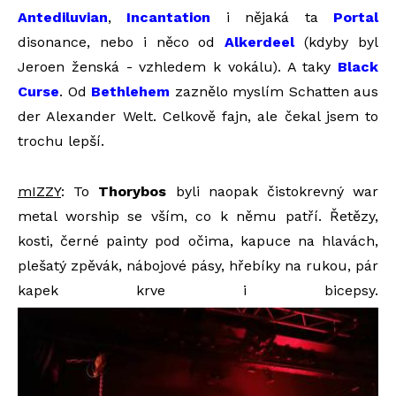
Antediluvian
,
Incantation
i nějaká ta
Portal
disonance, nebo i něco od
Alkerdeel
(kdyby byl
Jeroen ženská - vzhledem k vokálu). A taky
Black
Curse
. Od
Bethlehem
zaznělo myslím Schatten aus
der Alexander Welt. Celkově fajn, ale čekal jsem to
trochu lepší.
mIZZY
: To
Thorybos
byli naopak čistokrevný war
metal worship se vším, co k němu patří. Řetězy,
kosti, černé painty pod očima, kapuce na hlavách,
plešatý zpěvák, nábojové pásy, hřebíky na rukou, pár
kapek krve i bicepsy.