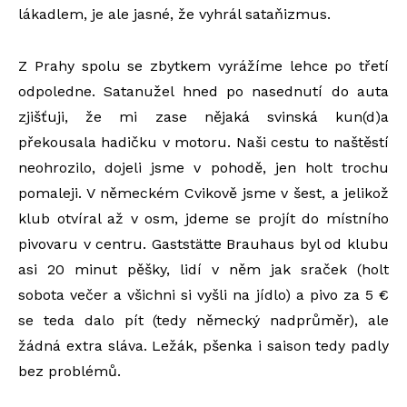
lákadlem, je ale jasné, že vyhrál sataňizmus.
Z Prahy spolu se zbytkem vyrážíme lehce po třetí
odpoledne. Satanužel hned po nasednutí do auta
zjišťuji, že mi zase nějaká svinská kun(d)a
překousala hadičku v motoru. Naši cestu to naštěstí
neohrozilo, dojeli jsme v pohodě, jen holt trochu
pomaleji. V německém Cvikově jsme v šest, a jelikož
klub otvíral až v osm, jdeme se projít do místního
pivovaru v centru. Gaststätte Brauhaus byl od klubu
asi 20 minut pěšky, lidí v něm jak sraček (holt
sobota večer a všichni si vyšli na jídlo) a pivo za 5 €
se teda dalo pít (tedy německý nadprůměr), ale
žádná extra sláva. Ležák, pšenka i saison tedy padly
bez problémů.