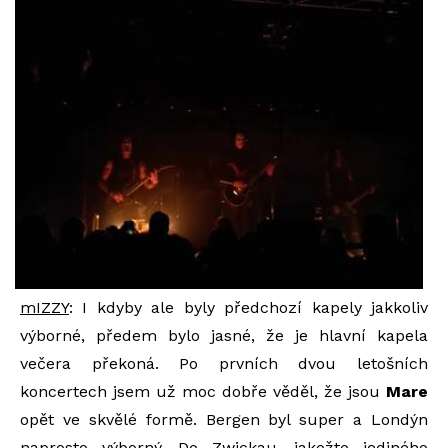
mIZZY
: I kdyby ale byly předchozí kapely jakkoliv
výborné, předem bylo jasné, že je hlavní kapela
večera překoná. Po prvních dvou letošních
koncertech jsem už moc dobře věděl, že jsou
Mare
opět ve skvělé formě. Bergen byl super a Londýn
naprosto výborný. Do Zwickau, jakožto jediného