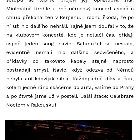
Minimálně tímhle u mě německý koncert aspoň o
chlup překonal ten v Bergenu. Trochu škoda, že po
ní už nic dalšího nehráli. Tajně jsem doufal v to, že
na klubovém koncertě, kde je netlačí čas, přidají
aspoň jeden song navíc. Satanužel se nestalo,
evidentně nemají nic dalšího secvičeného, a
přídavky od takovéto kapely stejně naprosto
postrádají smysl. Navíc, když odezva od Němců
nebyla ani kdovíjak silná. Každopádně díky a čau,
kolem jedné ráno skáčeme do auta, valíme do Prahy
a po čtvrté jsme už v posteli. Další štace: Celebrare
Noctem v Rakousku!