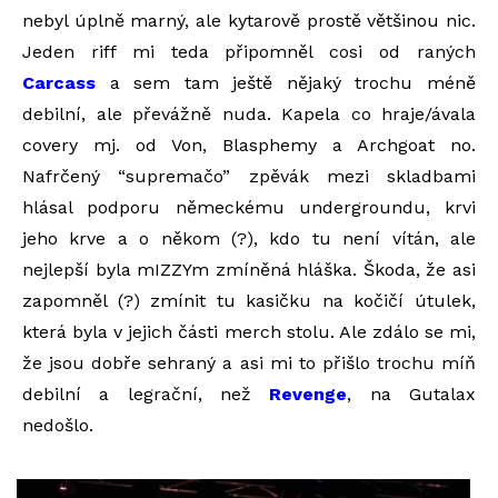
nebyl úplně marný, ale kytarově prostě většinou nic.
Jeden riff mi teda připomněl cosi od raných
Carcass
a sem tam ještě nějaký trochu méně
debilní, ale převážně nuda. Kapela co hraje/ávala
covery mj. od Von, Blasphemy a Archgoat no.
Nafrčený “supremačo” zpěvák mezi skladbami
hlásal podporu německému undergroundu, krvi
jeho krve a o někom (?), kdo tu není vítán, ale
nejlepší byla mIZZYm zmíněná hláška. Škoda, že asi
zapomněl (?) zmínit tu kasičku na kočičí útulek,
která byla v jejich části merch stolu. Ale zdálo se mi,
že jsou dobře sehraný a asi mi to přišlo trochu míň
debilní a legrační, než
Revenge
, na Gutalax
nedošlo.