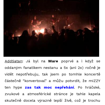
AddSatan
: Já byl na
Mare
poprvé a i když se
oddaným fanatikem nestanu a 5x (ani 2x) ročně je
vidět nepotřebuju, tak jsem po tomhle koncertě
částečně “konvertoval” a můžu potvrdit, že mIZZY
ten hype
zas tak moc nepřehání
. Po hráčské,
zvukové a atmosférické stránce je tahle kapela
skutečně docela výrazně lepší živě, což je trochu