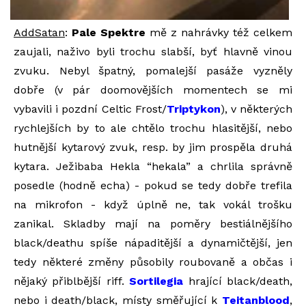
AddSatan
:
Pale Spektre
mě z nahrávky též celkem
zaujali, naživo byli trochu slabší, byť hlavně vinou
zvuku. Nebyl špatný, pomalejší pasáže vyzněly
dobře (v pár doomovějších momentech se mi
vybavili i pozdní Celtic Frost/
Triptykon
), v některých
rychlejších by to ale chtělo trochu hlasitější, nebo
hutnější kytarový zvuk, resp. by jim prospěla druhá
kytara. Ježibaba Hekla “hekala” a chrlila správně
posedle (hodně echa) - pokud se tedy dobře trefila
na mikrofon - když úplně ne, tak vokál trošku
zanikal. Skladby mají na poměry bestiálnějšího
black/deathu spíše nápaditější a dynamičtější, jen
tedy některé změny působily roubovaně a občas i
nějaký přiblbější riff.
Sortilegia
hrající black/death,
nebo i death/black, místy směřující k
Teitanblood
,