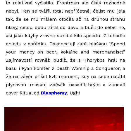
to relativně vyčistilo. Frontman ale čistý rozhodně
nebyl. Ten se tvářil total nepříčetně, čelist mu jela
tak, že se mu málem otočila až na druhou stranu
hlavy, celou dobu zíral do davu a bušil do sebe, no,
asi jako kdyby zrovna sundal kilo speedu. Z tohodle
ohledu v pořádku. Dokonce aji zabil hláškou “Spend
your money on beer, kokaine and merchandise!”
Zajímavostí rovněž budiž, že s Thorybos hrál na
basu i Ryan Förster z Death Worship a Conqueror, a
že na závěr přišel kvlt moment, kdy na sebe natáhl
plynovou masku, zpěvák nasadil brýle a zandali
cover Ritual od
Blasphemy
. Ugh!