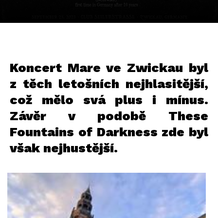
Koncert Mare ve Zwickau byl
z těch letošních nejhlasitější,
což mělo svá plus i mínus.
Závěr v podobě These
Fountains of Darkness zde byl
však nejhustější.