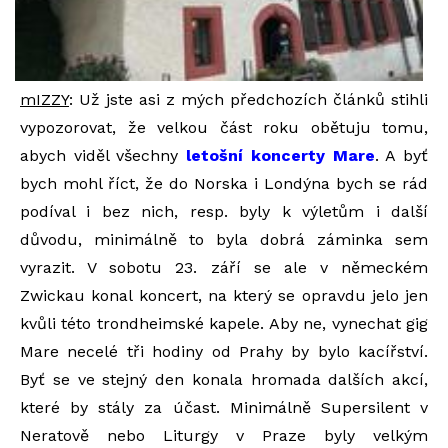
mIZZY
: Už jste asi z mých předchozích článků stihli
vypozorovat, že velkou část roku obětuju tomu,
abych viděl všechny
letošní koncerty Mare
. A byť
bych mohl říct, že do Norska i Londýna bych se rád
podíval i bez nich, resp. byly k výletům i další
důvodu, minimálně to byla dobrá záminka sem
vyrazit. V sobotu 23. září se ale v německém
Zwickau konal koncert, na který se opravdu jelo jen
kvůli této trondheimské kapele. Aby ne, vynechat gig
Mare necelé tři hodiny od Prahy by bylo kacířství.
Byť se ve stejný den konala hromada dalších akcí,
které by stály za účast. Minimálně Supersilent v
Neratově nebo Liturgy v Praze byly velkým