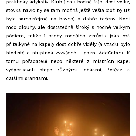
prakticky kdykoliv. Klub jinak hodně fajn, dost velký,
stovka navíc by se tam možná ještě vešla (což by už
bylo samozřejmě na hovno) a dobře řešený. Není
moc dlouhý, ale dostatečně široký s hodně velkým
pódiem, takže i osoby menšího vzrůstu jako má
přítelkyně na kapely dost dobře viděly (a vzadu bylo
hlediště o stupínek vyvýšené - pozn. AddSatan). K
tomu pořadatelé nebo některé z místních kapel
vyšperkovali stage různými lebkami, řetězy a
dalšími srandami.