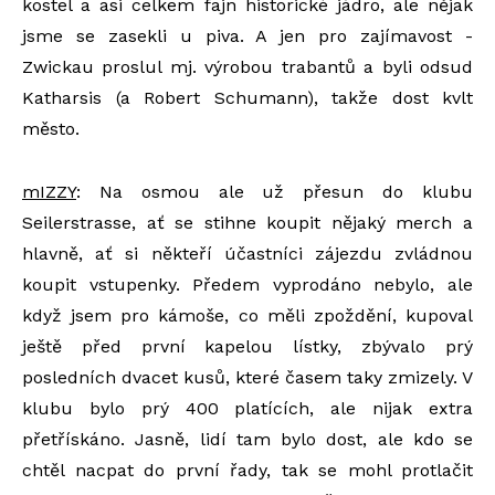
kostel a asi celkem fajn historické jádro, ale nějak
jsme se zasekli u piva. A jen pro zajímavost -
Zwickau proslul mj. výrobou trabantů a byli odsud
Katharsis (a Robert Schumann), takže dost kvlt
město.
mIZZY
: Na osmou ale už přesun do klubu
Seilerstrasse, ať se stihne koupit nějaký merch a
hlavně, ať si někteří účastníci zájezdu zvládnou
koupit vstupenky. Předem vyprodáno nebylo, ale
když jsem pro kámoše, co měli zpoždění, kupoval
ještě před první kapelou lístky, zbývalo prý
posledních dvacet kusů, které časem taky zmizely. V
klubu bylo prý 400 platících, ale nijak extra
přetřískáno. Jasně, lidí tam bylo dost, ale kdo se
chtěl nacpat do první řady, tak se mohl protlačit