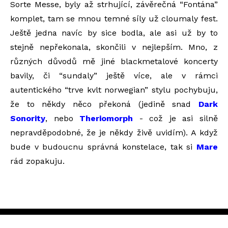
Sorte Messe, byly až strhující, závěrečná “Fontána”
komplet, tam se mnou temné síly už cloumaly fest.
Ještě jedna navíc by sice bodla, ale asi už by to
stejně nepřekonala, skončili v nejlepším. Mno, z
různých důvodů mě jiné blackmetalové koncerty
bavily, či “sundaly” ještě více, ale v rámci
autentického “trve kvlt norwegian” stylu pochybuju,
že to někdy něco překoná (jedině snad
Dark
Sonority
, nebo
Theriomorph
- což je asi silně
nepravděpodobné, že je někdy živě uvidím). A když
bude v budoucnu správná konstelace, tak si
Mare
rád zopakuju.