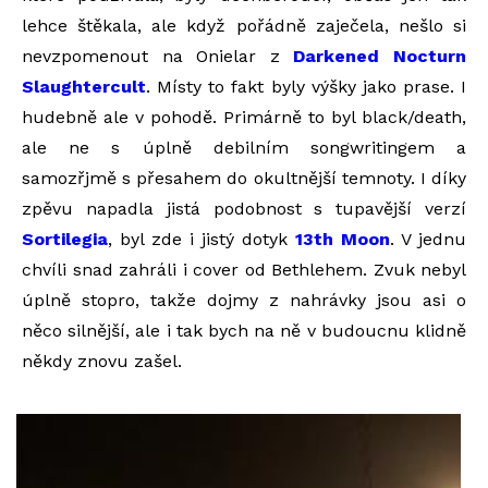
lehce štěkala, ale když pořádně zaječela, nešlo si
nevzpomenout na Onielar z
Darkened Nocturn
Slaughtercult
. Místy to fakt byly výšky jako prase. I
hudebně ale v pohodě. Primárně to byl black/death,
ale ne s úplně debilním songwritingem a
samozřjmě s přesahem do okultnější temnoty. I díky
zpěvu napadla jistá podobnost s tupavější verzí
Sortilegia
, byl zde i jistý dotyk
13th Moon
. V jednu
chvíli snad zahráli i cover od Bethlehem. Zvuk nebyl
úplně stopro, takže dojmy z nahrávky jsou asi o
něco silnější, ale i tak bych na ně v budoucnu klidně
někdy znovu zašel.