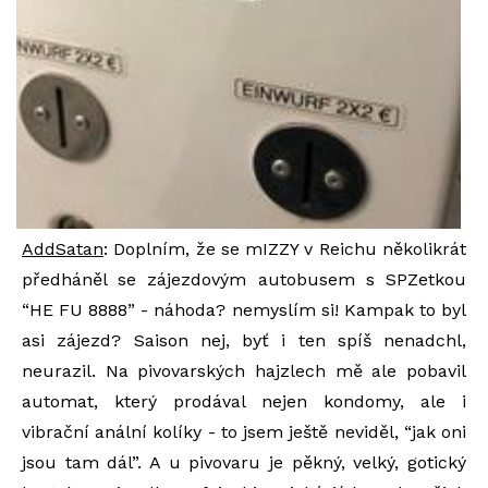
AddSatan
: Doplním, že se mIZZY v Reichu několikrát
předháněl se zájezdovým autobusem s SPZetkou
“HE FU 8888” - náhoda? nemyslím si! Kampak to byl
asi zájezd? Saison nej, byť i ten spíš nenadchl,
neurazil. Na pivovarských hajzlech mě ale pobavil
automat, který prodával nejen kondomy, ale i
vibrační anální kolíky - to jsem ještě neviděl, “jak oni
jsou tam dál”. A u pivovaru je pěkný, velký, gotický