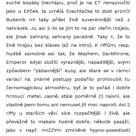
suché kopáky (nechápu, proč je na ET nenazvučili
jako u EPček, ta umělá čvachtačka to dost przní)!
Bubeník mi taky přišel živě suverénnější než z
nahrávek. Jo, asi 2-3x se jim to na pár vteřin rozjelo,
ale jinak zahraný, sehraný parádně. Taky +, že to
živě hrajou bez kláves (až na intro). K riffům, resp.
hudbě samotné asi tak, že Mayhem, Darkthrone,
Emperor kdysi složili výraznější, nápaditější, svým
způsobem “zábavnější” kusy, ale Mare se v rámci
variací na známé postupy podařilo prohloubit tu
černomagickou atmosféru, byť je to pořád i dobře
hrnoucí metal. Jasně, stále poměrně (!) naivní, ale
vlastně jsem tomu ani nemusel jít moc naproti. Asi 2
riffy u starších věcí sice rozpačitější i živě, ale
převážně to makalo hodně dobře, několik pasáží,
jako v např. mIZZYm zmíněné hypno-posedlosti