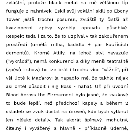
zvláštní, protože black metal na mě většinou líp
funguje z nahrávek. Eskil svůj vokální skill po Ebony
Tower ještě trochu posunul, zvláště ty čistší až
kvazioperní zpěvy vyzněly opravdu působivě.
Respekt teda i za to, že to uzpíval v tak zakouřeném
prostředí (umělá mlha, kadidlo + pár kouřících
dementů). Kromě Attily, na jehož styl navazuje
(“vykrádá”), nemá konkurenci a díky menší teatralitě
(zpěvů i show) ho lze brát i trochu více “vážně”, při
vší úctě k Maďarovi (a napadlo mě, že takhle nějak
asi chtěl působit i Big Boss - haha). Už při úvodní
Blood Across the Firmament bylo jasné, že zvukově
to bude lepší, než předchozí kapely a během 2
skladeb se zvuk dostal na úroveň, kde bych vytknul
jen nějaké detaily. Tak akorát špinavý, mohutný,
čitelný i vyvážený a hlavně - příkladně úderné,