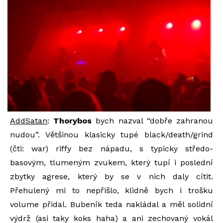
AddSatan
:
Thorybos
bych nazval “dobře zahranou
nudou”. Většinou klasicky tupé black/death/grind
(čti: war) riffy bez nápadu, s typicky středo-
basovým, tlumeným zvukem, který tupí i poslední
zbytky agrese, který by se v nich daly cítit.
Přehulený mi to nepřišlo, klidně bych i trošku
volume přidal. Bubeník teda nakládal a měl solidní
výdrž (asi taky koks haha) a ani zechovaný vokál