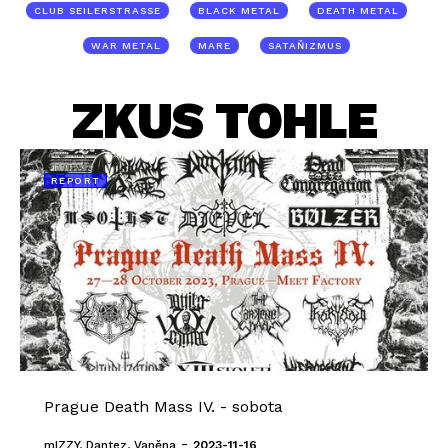
CLUB SEILERSTRASSE
BLACK METAL
DEATH METAL
WAR METAL
MARE
SATAŇIZMUS
ZKUS TOHLE
REPORT
Prague Death Mass IV. - sobota
-
mIZZY, Dantez, Vaněna
2023-11-16