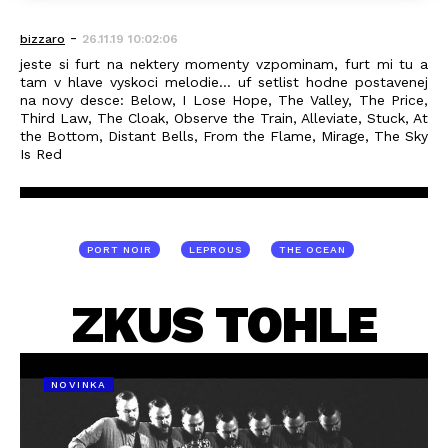
-
bizzaro
26.11.19 10:02:06
jeste si furt na nektery momenty vzpominam, furt mi tu a
tam v hlave vyskoci melodie... uf setlist hodne postavenej
na novy desce: Below, I Lose Hope, The Valley, The Price,
Third Law, The Cloak, Observe the Train, Alleviate, Stuck, At
the Bottom, Distant Bells, From the Flame, Mirage, The Sky
Is Red
PORT NOIR
LEPROUS
THE OCEAN
ZKUS TOHLE
NOVINKA