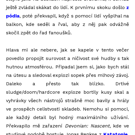
ještě zvládal skákat do lidí. K prvnímu skoku došlo
z
pódia
, poté překvapil, když s pomocí lidí vyšplhal na
balkon, kde seděl a řval, aby z něj pak odvážně
skočil zpět do řad fanoušků.
Hlava mi ale nebere, jak se kapele v tento večer
povedlo propojit surovost a ničivost své hudby s tak
hutnou atmosférou. Připadal jsem si, jako bych stál
na útesu a sledoval explozi sopek přes mlhový závoj.
Daleko a přesto tak blízko. Drtivé
sludge/doom/hardcore exploze bortily kusy skal a
vyhrávky všech nástrojů strašně moc bavily a hrály
ve prospěch celistvosti skladeb. Nemohu si pomoci,
ale každý detail byl hodný maximálního užívání.
Překvapilo mě zařazení
Devonian: Nascent
, kde ve
studiové podobě hostuje Jonas Renkse z
Katatonie
.