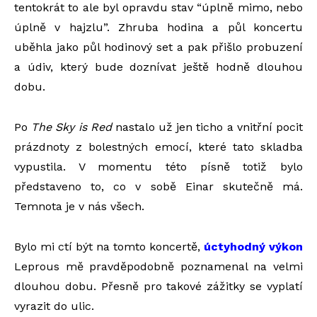
tentokrát to ale byl opravdu stav “úplně mimo, nebo
úplně v hajzlu”. Zhruba hodina a půl koncertu
uběhla jako půl hodinový set a pak přišlo probuzení
a údiv, který bude doznívat ještě hodně dlouhou
dobu.
Po
The Sky is Red
nastalo už jen ticho a vnitřní pocit
prázdnoty z bolestných emocí, které tato skladba
vypustila. V momentu této písně totiž bylo
představeno to, co v sobě Einar skutečně má.
Temnota je v nás všech.
Bylo mi ctí být na tomto koncertě,
úctyhodný výkon
Leprous mě pravděpodobně poznamenal na velmi
dlouhou dobu. Přesně pro takové zážitky se vyplatí
vyrazit do ulic.