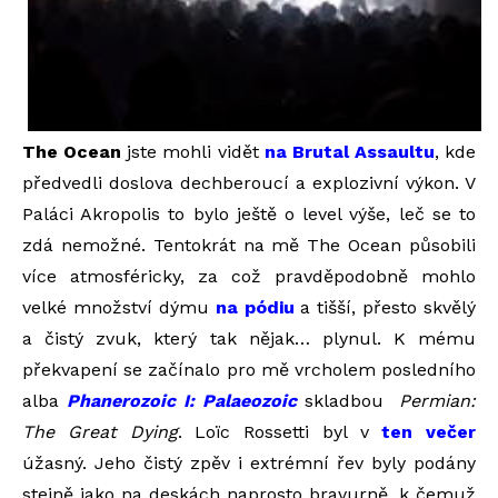
The Ocean
jste mohli vidět
na Brutal Assaultu
, kde
předvedli doslova dechberoucí a explozivní výkon. V
Paláci Akropolis to bylo ještě o level výše, leč se to
zdá nemožné. Tentokrát na mě The Ocean působili
více atmosféricky, za což pravděpodobně mohlo
velké množství dýmu
na pódiu
a tišší, přesto skvělý
a čistý zvuk, který tak nějak… plynul. K mému
překvapení se začínalo pro mě vrcholem posledního
alba
Phanerozoic I: Palaeozoic
skladbou
Permian:
The Great Dying
. Loïc Rossetti byl v
ten večer
úžasný. Jeho čistý zpěv i extrémní řev byly podány
stejně jako na deskách naprosto bravurně, k čemuž