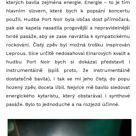
kterých bavila zejména energie. Energie – to je tím
hlavním slovem, které bych k popsání koncertu
použil. Hudba Port Noir byla občas dost přímočará,
pak ale kapela nasadila progovější a nepravidelnější
tvrdé pasáže, aby se zase navrátila k sympatickému
rockování. Čistý zpěv byl možná trošku inspirován
Leprous. Sice určitě nedosahoval Einarových kvalit a
hudbu Port Noir bych si dokázal představit i
instrumentálně (spíš proto, že instrumentálně
dostatečně bavila), i tak se mi jeho čistý, do popu
hozený zpěv, docela líbil. Nejvíce mě bavilo sledovat
energického kytaristu, který obstarával i synthové
pasáže. Bylo to jednoduché a na rozjezd účinné.