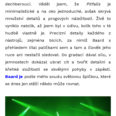
dechberoucí. Věděl jsem, že
Pitfalls
je
minimalistické a na oko jednoduché, avšak skrývá
množství detailů a progových náležitostí. Živě to
vyniklo natolik, až jsem byl v údivu, kolik toho v té
hudbě vlastně je. Precizní detaily každého z
nástrojů, zejména bicích, za nimiž Baard s
přehledem lítal paličkami sem a tam a člověk jeho
ruce ani nestačil sledovat. Do gradací dával sílu, v
jemnostech dokázal ubrat cit a tvořit detailní a
křehké složitosti se skvělými pohyby v zápěstí.
Baard je
podle mého soudu světovou špičkou, které
se dnes jen stěží někdo může rovnat.