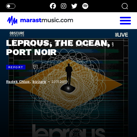
LEPROUS, THE OCEAN,
PORT NOIR
REPORT
,
-
Radek Chlup
bizzaro
23.11.2019