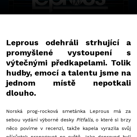
Leprous odehráli strhující a
promyšlené vystoupení s
výtečnými předkapelami. Tolik
hudby, emocí a talentu jsme na
jednom místě nepotkali
dlouho.
Norská prog-rocková smetánka Leprous má za
sebou vydání výborné desky
Pitfalls
, o které si brzy
něco povíme v recenzi, takže kapela vyrazila svůj
přírůstek propagovat po světě. Jako doprovod byli