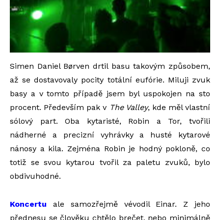
Simen Daniel Børven drtil basu takovým způsobem,
až se dostavovaly pocity totální eufórie. Miluji zvuk
basy a v tomto případě jsem byl uspokojen na sto
procent. Především pak v
The Valley
, kde měl vlastní
sólový part. Oba kytaristé, Robin a Tor, tvořili
nádherné a precizní vyhrávky a husté kytarové
nánosy a kila. Zejména Robin je hodný pokloně, co
totiž se svou kytarou tvořil za paletu zvuků, bylo
obdivuhodné.
Koncertu
ale samozřejmě vévodil Einar. Z jeho
přednesu se člověku chtělo brečet, nebo minimálně