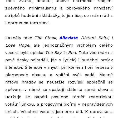
Tolik zvuků, detailů, takové harmonie. Spojení
zpěvného minimalismu a obrovského množství
střípků hudební skládačky, to je něco, co mám rád a
Leprous na tom staví.
Zazněly také
The Cloak
,
Alleviate
,
Distant Bells
,
I
Lose Hope
, ale jednoznačným vrcholem celého
večera byla epická
The Sky is Red
. Tuto věc mám z
nové desky nejraději, jde o lyrický i hudební projev
šílenství. Šílenství v mysli, při kterém hoří nebesa v
plamenech chaosu a vnitřní svět padá. Mocné
riffové hradby se neustále rozvíjejí společně se
zpěvem, v němž se opakují stále ta samá slova a
udržuje se napětí posílené téměř mantrickou
vokální linkou, a progovými bicími v nepravidelných
liniích. Všechno vede k jednomu cíli. K obrovské a