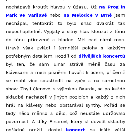
nechápavě kroutit hlavou v úžasu. Už
na Prog in
Park ve Varšavě
nebo
na Melodce v Brně
jsem
nechápal, tentokrát to bylo snad dvakrát tak
nepochopitelné. Vypjatý a silný hlas klouzal z tónu
do tónu přirozeně a hladce. Měl nad námi moc.
Hravě však zvládl i jemnější polohy s každým
potřebným detailem. Rozdíl od
dřívějších koncertů
byl ten, že sám Einar strávil méně času za
klávesami a mezi písněmi hovořil k lidem, přičemž
se mohl více soustředit na zpěv a na samotnou
show. Zbylí členové, s výjimkou Baarda, se po každé
skladbě nacházeli v jiných pozicích a každý z nich
hrál na klávesy nebo obstarával synthy. Pořád se
tedy něco měnilo a dělo, což neustále udržovalo
pozornost. A díky Einarovi, který si dovolil skladby
pořádně prožít, dostal
koncert
na ještě větší