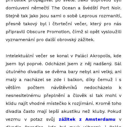
domluveni němečtí The Ocean a švédští Port Noir.
Stejně tak jako jsou sami o sobě Leprous rozmanití,
přesně takový byl i čtvrteční večer, který pro nás
připravili Obscure Promotion, čímž si opět vysloužili
vyznamenání pro další obrovský zážitek.
Intelektuální večer se konal v Paláci Akropolis, kde
jsem byl poprvé. Odcházel jsem z něj nadšený. Sál
útulného divadla se dvěma bary nebyl ani velký, ani
malý a nacházel se zde i balkon, díky čemuž i s
větším počtem návštěvníků nedocházelo k
nesnesitelnému přeplnění a člověk si tak mohl v
klidu najít vhodné místečko k rozjímání. Kromě toho
divadla často mají lepší akustiku než kluby. Pokud
vezmu v potaz svůj
zážitek z Amsterdamu
v