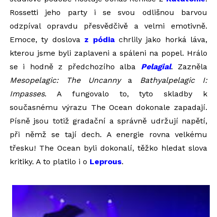
Rossetti jeho party i se svou odlišnou barvou
odzpíval opravdu přesvědčivě a velmi emotivně.
Emoce, ty doslova
z pódia
chrlily jako horká láva,
kterou jsme byli zaplaveni a spáleni na popel. Hrálo
se i hodně z předchozího alba
Pelagial
. Zazněla
Mesopelagic: The Uncanny
a
Bathyalpelagic I:
Impasses
. A fungovalo to, tyto skladby k
současnému výrazu The Ocean dokonale zapadají.
Písně jsou totiž gradační a správně udržují napětí,
při němž se tají dech. A energie rovna velkému
třesku! The Ocean byli dokonalí, těžko hledat slova
kritiky. A to platilo i o
Leprous
.