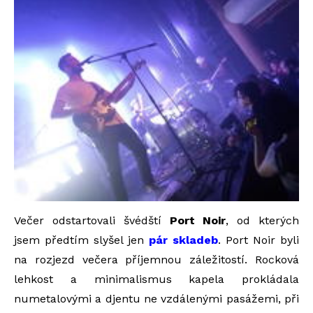
Večer odstartovali švédští
Port Noir
, od kterých
jsem předtím slyšel jen
pár skladeb
. Port Noir byli
na rozjezd večera příjemnou záležitostí. Rocková
lehkost a minimalismus kapela prokládala
numetalovými a djentu ne vzdálenými pasážemi, při