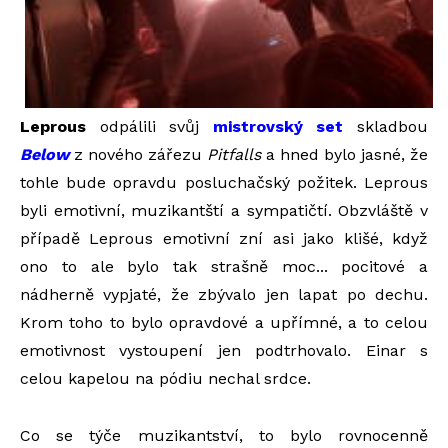
Leprous
odpálili svůj
mistrovský set
skladbou
Below
z nového zářezu
Pitfalls
a hned bylo jasné, že
tohle bude opravdu posluchačský požitek. Leprous
byli emotivní, muzikantští a sympatičtí. Obzvláště v
případě Leprous emotivní zní asi jako klišé, když
ono to ale bylo tak strašně moc... pocitové a
nádherně vypjaté, že zbývalo jen lapat po dechu.
Krom toho to bylo opravdové a upřímné, a to celou
emotivnost vystoupení jen podtrhovalo. Einar s
celou kapelou na pódiu nechal srdce.
Co se týče muzikantství, to bylo rovnocenně