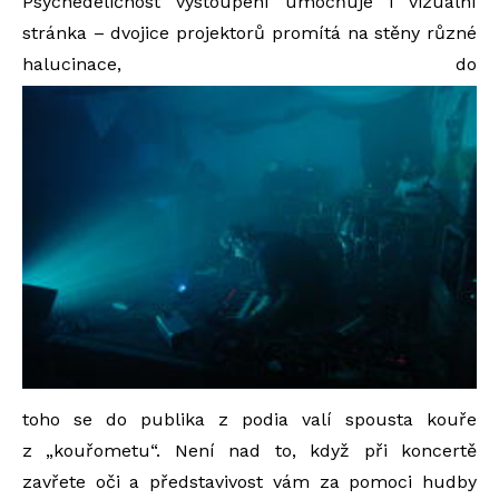
Psychedeličnost vystoupení umocňuje i vizuální
stránka – dvojice projektorů promítá na stěny různé
halucinace, do
toho se do publika z podia valí spousta kouře
z „kouřometu“. Není nad to, když při koncertě
zavřete oči a představivost vám za pomoci hudby