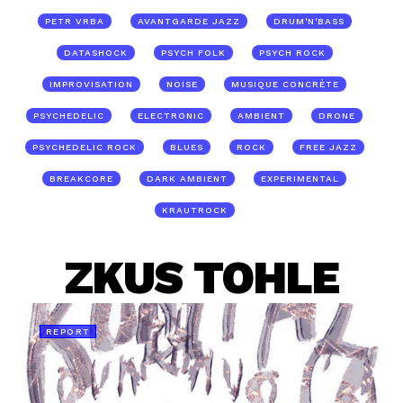
PETR VRBA
AVANTGARDE JAZZ
DRUM'N'BASS
DATASHOCK
PSYCH FOLK
PSYCH ROCK
IMPROVISATION
NOISE
MUSIQUE CONCRÈTE
PSYCHEDELIC
ELECTRONIC
AMBIENT
DRONE
PSYCHEDELIC ROCK
BLUES
ROCK
FREE JAZZ
BREAKCORE
DARK AMBIENT
EXPERIMENTAL
KRAUTROCK
ZKUS TOHLE
REPORT