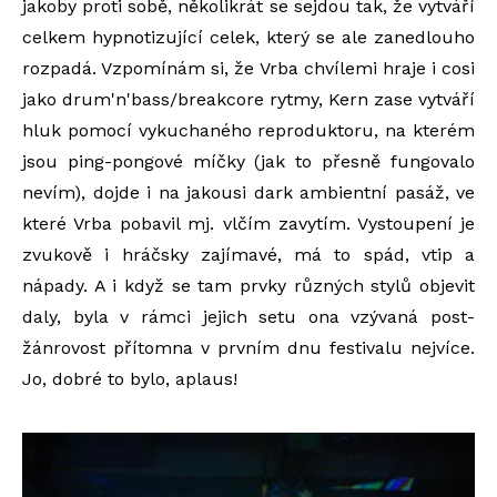
jakoby proti sobě, několikrát se sejdou tak, že vytváří
celkem hypnotizující celek, který se ale zanedlouho
rozpadá. Vzpomínám si, že Vrba chvílemi hraje i cosi
jako drum'n'bass/breakcore rytmy, Kern zase vytváří
hluk pomocí vykuchaného reproduktoru, na kterém
jsou ping-pongové míčky (jak to přesně fungovalo
nevím), dojde i na jakousi dark ambientní pasáž, ve
které Vrba pobavil mj. vlčím zavytím. Vystoupení je
zvukově i hráčsky zajímavé, má to spád, vtip a
nápady. A i když se tam prvky různých stylů objevit
daly, byla v rámci jejich setu ona vzývaná post-
žánrovost přítomna v prvním dnu festivalu nejvíce.
Jo, dobré to bylo, aplaus!