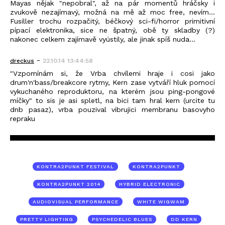
Mayas nějak "nepobral", až na pár momentů hráčsky i
zvukově nezajímavý, možná na mě až moc free, nevím...
Fusiller trochu rozpačitý, béčkový sci-fi/horror primitivní
pípací elektronika, sice ne špatný, obě ty skladby (?)
nakonec celkem zajímavě vyústily, ale jinak spíš nuda...
-
dreckus
22.10.14 13:44:58
"Vzpomínám si, že Vrba chvílemi hraje i cosi jako
drum'n'bass/breakcore rytmy, Kern zase vytváří hluk pomocí
vykuchaného reproduktoru, na kterém jsou ping-pongové
míčky" to sis je asi spletl, na bici tam hral kern (urcite tu
dnb pasaz), vrba pouzival vibrujici membranu basovyho
repraku
KONTRA2PUNKT FESTIVAL
KONTRA2PUNKT
KONTRA2PUNKT 2014
HYBRID ELECTRONIC
AUDIOVISUAL PERFORMANCE
WHITE WIGWAM
PRETTY LIGHTING
PSYCHEDELIC BLUES
DD KERN