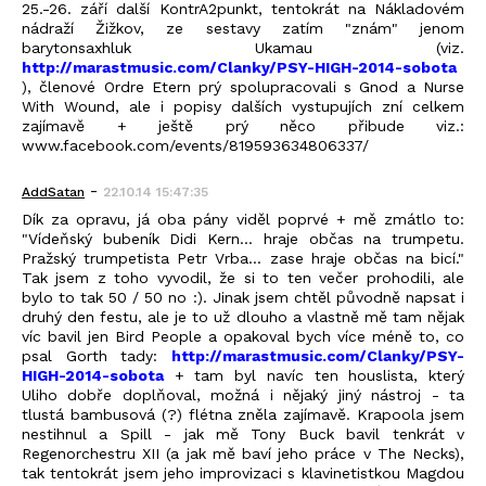
25.-26. září další KontrA2punkt, tentokrát na Nákladovém
nádraží Žižkov, ze sestavy zatím "znám" jenom
barytonsaxhluk Ukamau (viz.
http://marastmusic.com/Clanky/PSY-HIGH-2014-sobota
), členové Ordre Etern prý spolupracovali s Gnod a Nurse
With Wound, ale i popisy dalších vystupujích zní celkem
zajímavě + ještě prý něco přibude viz.:
www.facebook.com/events/819593634806337/
-
AddSatan
22.10.14 15:47:35
Dík za opravu, já oba pány viděl poprvé + mě zmátlo to:
"Vídeňský bubeník Didi Kern... hraje občas na trumpetu.
Pražský trumpetista Petr Vrba... zase hraje občas na bicí."
Tak jsem z toho vyvodil, že si to ten večer prohodili, ale
bylo to tak 50 / 50 no :). Jinak jsem chtěl původně napsat i
druhý den festu, ale je to už dlouho a vlastně mě tam nějak
víc bavil jen Bird People a opakoval bych více méně to, co
psal Gorth tady:
http://marastmusic.com/Clanky/PSY-
HIGH-2014-sobota
+ tam byl navíc ten houslista, který
Uliho dobře doplňoval, možná i nějaký jiný nástroj - ta
tlustá bambusová (?) flétna zněla zajímavě. Krapoola jsem
nestihnul a Spill - jak mě Tony Buck bavil tenkrát v
Regenorchestru XII (a jak mě baví jeho práce v The Necks),
tak tentokrát jsem jeho improvizaci s klavinetistkou Magdou