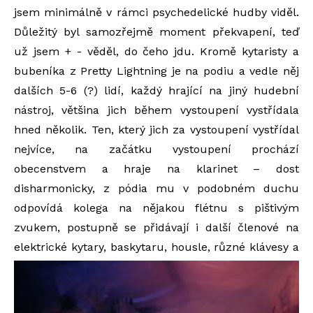
jsem minimálně v rámci psychedelické hudby viděl.
Důležitý byl samozřejmě moment překvapení, teď
už jsem + - věděl, do čeho jdu. Kromě kytaristy a
bubeníka z Pretty Lightning je na podiu a vedle něj
dalších 5-6 (?) lidí, každý hrající na jiný hudební
nástroj, většina jich během vystoupení vystřídala
hned několik. Ten, který jich za vystoupení vystřídal
nejvíce, na začátku vystoupení prochází
obecenstvem a hraje na klarinet – dost
disharmonicky, z pódia mu v podobném duchu
odpovídá kolega na nějakou flétnu s pištivým
zvukem, postupně se přidávají i další členové na
elektrické kytary, baskytaru, housle, různé klávesy a