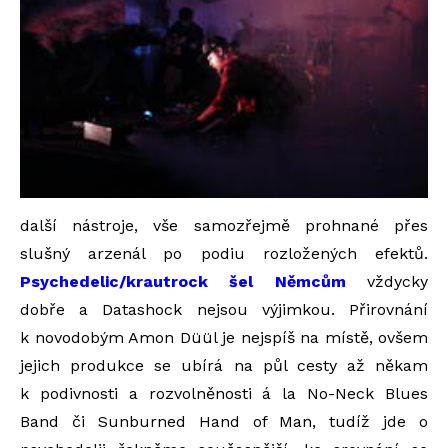
další nástroje, vše samozřejmě prohnané přes
slušný arzenál po podiu rozložených efektů.
Psychedelic/krautrock šel Němcům
vždycky
dobře a Datashock nejsou výjimkou. Přirovnání
k novodobým Amon Düül je nejspíš na místě, ovšem
jejich produkce se ubírá na půl cesty až někam
k podivnosti a rozvolněnosti á la No-Neck Blues
Band či Sunburned Hand of Man, tudíž jde o