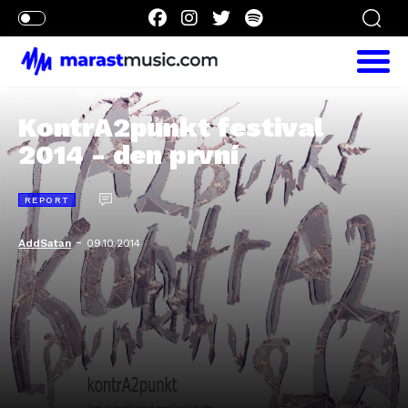
KontrA2punkt festival
2014 - den první
REPORT
-
AddSatan
09.10.2014