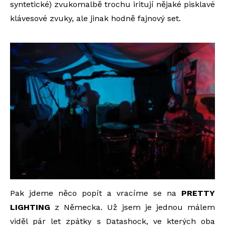
syntetické) zvukomalbě trochu iritují nějaké pisklavé
klávesové zvuky, ale jinak hodně fajnový set.
Pak jdeme něco popít a vracíme se na
PRETTY
LIGHTING
z Německa. Už jsem je jednou málem
viděl pár let zpátky s Datashock, ve kterých oba