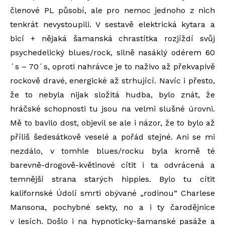
členové PL působí, ale pro nemoc jednoho z nich
tenkrát nevystoupili. V sestavě elektrická kytara a
bicí + nějaká šamanská chrastítka rozjíždí svůj
psychedelický blues/rock, silně nasáklý odérem 60
´s – 70´s, oproti nahrávce je to naživo až překvapivě
rockově dravé, energické až strhující. Navíc i přesto,
že to nebyla nijak složitá hudba, bylo znát, že
hráčské schopnosti tu jsou na velmi slušné úrovni.
Mě to bavilo dost, objevil se ale i názor, že to bylo až
příliš šedesátkově veselé a pořád stejné. Ani se mi
nezdálo, v tomhle blues/rocku byla kromě té
barevně-drogově-květinové cítit i ta odvrácená a
temnější strana starých hippies. Bylo tu cítit
kalifornské Údolí smrti obývané „rodinou“ Charlese
Mansona, pochybné sekty, no a i ty čarodějnice
v lesích. Došlo i na hypnoticky-šamanské pasáže a