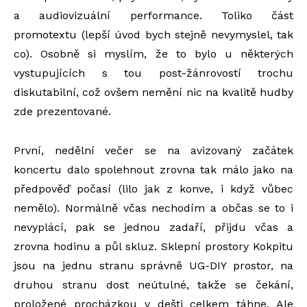
a audiovizuální performance. Toliko část
promotextu (lepší úvod bych stejně nevymyslel, tak
co). Osobně si myslím, že to bylo u některých
vystupujících s tou post-žánrovostí trochu
diskutabilní, což ovšem nemění nic na kvalitě hudby
zde prezentované.
První, nedělní večer se na avizovaný začátek
koncertu dalo spolehnout zrovna tak málo jako na
předpověď počasí (lilo jak z konve, i když vůbec
nemělo). Normálně včas nechodím a občas se to i
nevyplácí, pak se jednou zadaří, přijdu včas a
zrovna hodinu a půl skluz. Sklepní prostory Kokpitu
jsou na jednu stranu správně UG-DIY prostor, na
druhou stranu dost neútulné, takže se čekání,
proložené procházkou v dešti celkem táhne. Ale