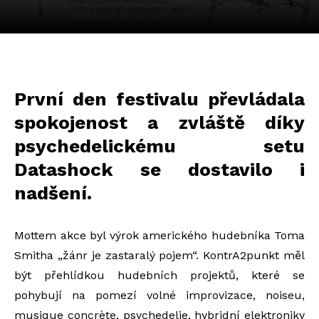
První den festivalu převládala
spokojenost a zvláště díky
psychedelickému setu
Datashock se dostavilo i
nadšení.
Mottem akce byl výrok amerického hudebníka Toma
Smitha „žánr je zastaralý pojem“. KontrA2punkt měl
být přehlídkou hudebních projektů, které se
pohybují na pomezí volné improvizace, noiseu,
musique concrète, psychedelie, hybridní elektroniky