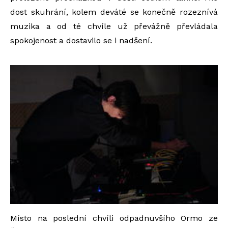
dost skuhrání, kolem deváté se konečně rozeznívá
muzika a od té chvíle už převážně převládala
spokojenost a dostavilo se i nadšení.
Místo na poslední chvíli odpadnuvšího Ormo ze