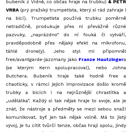
bubeník z Vídně, co občas hraje na trubku)
&
PETR
VRBA
(prý pražský trumpetista, který si rád zahraje i
na bicí). Trumpetista používá trubku poměrně
netradičně, produkuje přes ni převážně různé
pazvuky, „naprázdno“ do ní fouká či vytváří,
pravděpodobně přes nějaký efekt na mikrofonu,
táhlé drone(y). Jeho styl mi připomněl
free/avantgarde-jazzmany jako
Franze Hautzinger
a
(se kterým Kern spolupracoval), nebo Johna
Butchera. Bubeník hraje také hodně free a
chaoticky, v rámci jejich improvizace došlo kromě
trubky a bicích i na nejrůznější chrastítka a
„udělátka“. Každý si tak nějak hraje to svoje, ale je
znát, že nástroje a předměty se mezi sebou snaží
komunikovat, byť jen tak nějak volně. Má to jistý
vývoj, je tu cítit tvůrčí tenze, občas hrají spolu, jindy