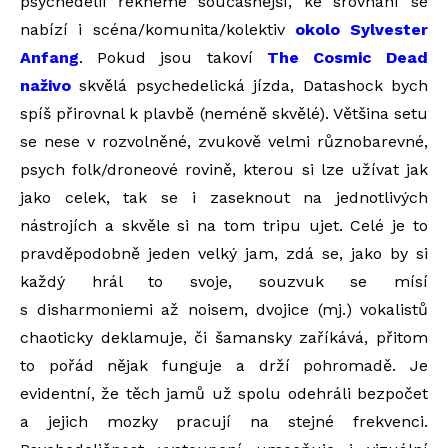
psychedelii řekněme současnější, ke srovnání se
nabízí i scéna/komunita/kolektiv
okolo Sylvester
Anfang
. Pokud jsou takoví
The Cosmic Dead
naživo
skvělá psychedelická jízda, Datashock bych
spíš přirovnal k plavbě (neméně skvělé). Většina setu
se nese v rozvolněné, zvukově velmi různobarevné,
psych folk/droneové rovině, kterou si lze užívat jak
jako celek, tak se i zaseknout na jednotlivých
nástrojích a skvěle si na tom tripu ujet. Celé je to
pravděpodobně jeden velký jam, zdá se, jako by si
každý hrál to svoje, souzvuk se mísí
s disharmoniemi až noisem, dvojice (mj.) vokalistů
chaoticky deklamuje, či šamansky zaříkává, přitom
to pořád nějak funguje a drží pohromadě. Je
evidentní, že těch jamů už spolu odehráli bezpočet
a jejich mozky pracují na stejné frekvenci.