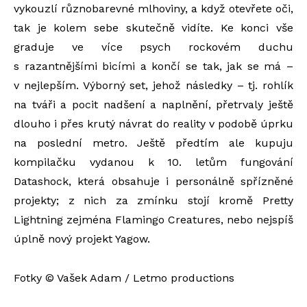
vykouzlí různobarevné mlhoviny, a když otevřete oči,
tak je kolem sebe skutečně vidíte. Ke konci vše
graduje ve více psych rockovém duchu
s razantnějšími bicími a končí se tak, jak se má –
v nejlepším. Výborný set, jehož následky – tj. rohlík
na tváři a pocit nadšení a naplnění, přetrvaly ještě
dlouho i přes krutý návrat do reality v podobě úprku
na poslední metro. Ještě předtím ale kupuju
kompilačku vydanou k 10. letům fungování
Datashock, která obsahuje i personálně spřízněné
projekty; z nich za zmínku stojí kromě Pretty
Lightning zejména Flamingo Creatures, nebo nejspíš
úplně nový projekt Yagow.
Fotky © Vašek Adam / Letmo productions