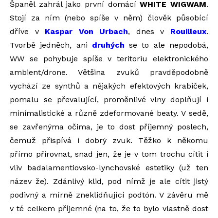
Španěl zahrál jako první domácí
WHITE WIGWAM
.
Stojí za ním (nebo spíše v něm) člověk působící
dříve v
Kaspar Von Urbach
, dnes v
Rouilleux
.
Tvorbě jedněch, ani
druhých
se to ale nepodobá,
WW se pohybuje spíše v teritoriu elektronického
ambient/drone. Většina zvuků pravděpodobně
vychází ze synthů a nějakých efektových krabiček,
pomalu se převalující, proměnlivé vlny doplňují i
minimalistické a různě zdeformované beaty. V sedě,
se zavřenýma očima, je to dost příjemný poslech,
čemuž přispívá i dobrý zvuk. Těžko k někomu
přímo přirovnat, snad jen, že je v tom trochu cítit i
vliv badalamentiovsko-lynchovské estetiky (už ten
název že). Zdánlivý klid, pod nímž je ale cítit jistý
podivný a mírně zneklidňující podtón. V závěru mě
v té celkem příjemné (na to, že to bylo vlastně dost