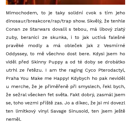
Mimochodem, to je taky solidní cvok s tím jeho
dinosaur/breakcore/rap/trap show. Skvělý, že tenhle
Conan ze Starwars dovalil s tebou, má libový zlatý
zuby, beranici ze skunka, i to jak uctívá falešné
pravěké modly a má obleček jak z Vesmírné
Oddyssey, to mě všechno dost bere. Kdysi jsem ho
viděl před Skinny Puppy a od té doby se drobátko
utrhl ze řetězu. I am the raging Cyco Pterodactyl,
Praha You Make me Happy! Kdybych ho pak neviděl
u merche, že je přiměřeně při smyslech, řekl bych,
že sežral všecken fet světa. Fakt dobrý, zasmál jsem
se, toho vezmi příště zas. Jo a díkec, že jsi mi dovezl
ten limitkový vinyl Savage Sinusoid, ten jsem ještě
neměl.