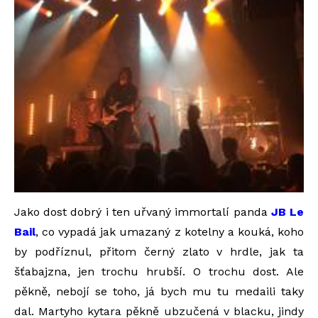
Jako dost dobrý i ten uřvaný immortalí panda
JB Le
Bail
, co vypadá jak umazaný z kotelny a kouká, koho
by podříznul, přitom černý zlato v hrdle, jak ta
šťabajzna, jen trochu hrubší. O trochu dost. Ale
pěkně, nebojí se toho, já bych mu tu medaili taky
dal. Martyho kytara pěkně ubzučená v blacku, jindy