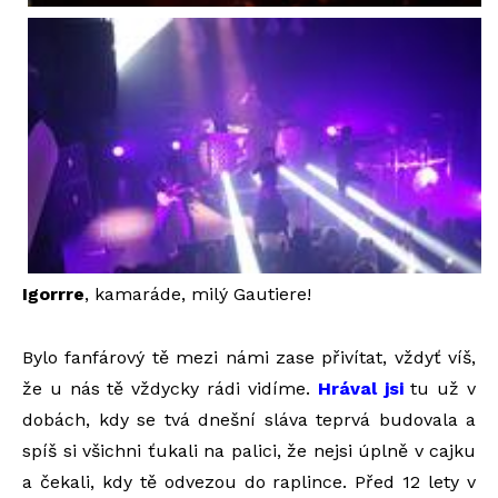
Igorrre
, kamaráde, milý Gautiere!
Bylo fanfárový tě mezi námi zase přivítat, vždyť víš,
že u nás tě vždycky rádi vidíme.
Hrával jsi
tu už v
dobách, kdy se tvá dnešní sláva teprvá budovala a
spíš si všichni ťukali na palici, že nejsi úplně v cajku
a čekali, kdy tě odvezou do raplince. Před 12 lety v