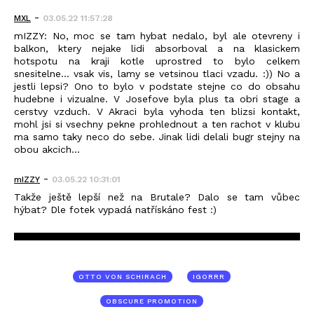
-
MXL
03.05.22 11:57:28
mIZZY: No, moc se tam hybat nedalo, byl ale otevreny i
balkon, ktery nejake lidi absorboval a na klasickem
hotspotu na kraji kotle uprostred to bylo celkem
snesitelne... vsak vis, lamy se vetsinou tlaci vzadu. :)) No a
jestli lepsi? Ono to bylo v podstate stejne co do obsahu
hudebne i vizualne. V Josefove byla plus ta obri stage a
cerstvy vzduch. V Akraci byla vyhoda ten blizsi kontakt,
mohl jsi si vsechny pekne prohlednout a ten rachot v klubu
ma samo taky neco do sebe. Jinak lidi delali bugr stejny na
obou akcich...
-
mIZZY
03.05.22 10:31:01
Takže ještě lepší než na Brutale? Dalo se tam vůbec
hýbat? Dle fotek vypadá natřískáno fest :)
OTTO VON SCHIRACH
IGORRR
OBSCURE PROMOTION