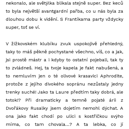
nekonalo, ale světýlka blikala stejně super. Bez keců
to byla největší avantgardní pařba, co u nás byla za
dlouhou dobu k vidění. S Frantíkama party vždycky
super, toť se ví.
V žižkovském klubíku zvuk uspokojivě přehledný,
taky to máš pěkně pochystané všechno, víš, co a jak,
jsi prostě mástr a i kdyby to ostatní pojebali, tak ty
to zvládneš. Hej, ta tvoje kapela je fakt nabušená, a
to nemluvím jen o té olivové krasavici Aphrodite,
protože z jejího divokého sopránu nezůstaly jedny
trenky suché! Jako ta Laure předtím taky dobrá, ale
totok!? Při dramaticky a temně pojaté árii z
Dvořákovy Rusalky jsem dojetím nemohl dýchat. A
ona jako fakt chodí po ulici s kostřičkou svýho
míma, co tam chovala…? A ta lebka, co jí