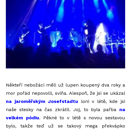
Někteří nebožáci měli už lupen koupený dva roky a
mor pořád nepovolil, sviňa. Alespoň, že jsi se ukázal
na jaroměřským Josefstadtu
loni v létě, kde jsi
naše stesky na čas zkrátil. Joj, to byla pařba
na
velkém pódiu
. Pěkné to v létě s novou sestavou
bylo, takže teď už se takový mega překvápko