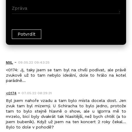
-
MXL
09.05.22 09:43:25
<0174: Jj, taky jsem se tam byl na chvíli podívat, ale právě
zvukově už to tam nebylo ideální, dole to hrálo na kotel
parádně...
-
<0174
07.05.22 08:29:31
Byl jsem nahoře vzadu a tam bylo místa docela dost. Jen
zvuk tam byl mizerný. U Schiracha to bylo jedno, protože
tam to bylo stejně hlavně o show, ale u Igorrra mě to
mrzelo, bicí byly dvakrát tak hlasitější, než bych chtěl (a to
jsem bubeník). Když už jsem na ten koncert 2 roky čekal...
Bylo to dole v pohodě?