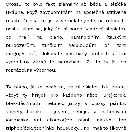
Crossu to bylo fakt zlámaný až běda a slzička
ukápne, když zavzpomínám na společně strávené
mládí. Dneska už jsi zase někde jinde, na rukou tě
nosí a klaní se, jaký že jsi borec. Vládneš slepicím,
co hrají na piano, paranoidním italským
buldozerům, tančícím velbloudům, při tom
diriguješ svůj dokonale pošahaný orchestr a ani
vyprodaný Akráč tě nerozhodí. Za to ty jsi ho
rozházel na výbornou.
Ty bláho, já se nedivím, že tě všichni tak žerou,
vždyť ty hraješ pro každého něco. Brejkórek,
blek/děd/math metálek, jazzy & classy piánka,
spinety, baroko i ájdýem, nebojíš se natahovací
garmošky ani cikánských písní, nějakej ten
triphopíček, techínko, housličky… no, máš to šikovně