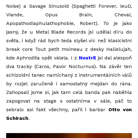
Noise) a Savage Sinusoid (Spaghetti Forever, ieuD,
Viande, Opus Brain, Cheval,
Apopathodiaphulathophobie, Robert). To je jako
jasný, že u Metal Blade Records jsi udělal díru do
světa, i když rád bych teda slyšel víc než klasicistní
break core Tout petit moineau z desky Hallelujah,
kde Aphrodita opět válela. I z
Nostril
jsi dal alespoň
dva tracky (Caros, Pavor Nocturnus). Na závěr ten
schizoidní tanec namíchaný z instrumentálních válů
by rozjel zaručeně i samostatný mejdan do rána.
Zahopsali jsme si, jak tam celá banda pak naběhla
zapogovat na stage s ostatníma v sále, páč to
sebralo asi fakt všechny, pařil i barbar
Otto von
Schirach
.