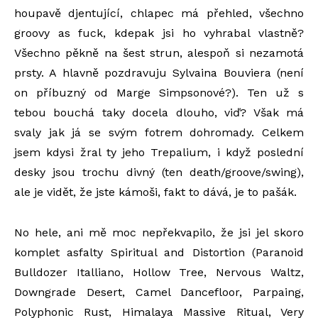
houpavě djentující, chlapec má přehled, všechno
groovy as fuck, kdepak jsi ho vyhrabal vlastně?
Všechno pěkně na šest strun, alespoň si nezamotá
prsty. A hlavně pozdravuju Sylvaina Bouviera (není
on příbuzný od Marge Simpsonové?). Ten už s
tebou bouchá taky docela dlouho, viď? Však má
svaly jak já se svým fotrem dohromady. Celkem
jsem kdysi žral ty jeho Trepalium, i když poslední
desky jsou trochu divný (ten death/groove/swing),
ale je vidět, že jste kámoši, fakt to dává, je to pašák.
No hele, ani mě moc nepřekvapilo, že jsi jel skoro
komplet asfalty Spiritual and Distortion (Paranoid
Bulldozer Italliano, Hollow Tree, Nervous Waltz,
Downgrade Desert, Camel Dancefloor, Parpaing,
Polyphonic Rust, Himalaya Massive Ritual, Very