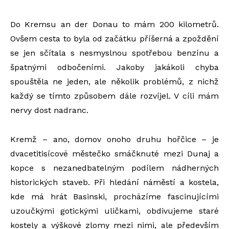
Do Kremsu an der Donau to mám 200 kilometrů.
Ovšem cesta to byla od začátku příšerná a zpoždění
se jen sčítala s nesmyslnou spotřebou benzínu a
špatnými odbočeními. Jakoby jakákoli chyba
spouštěla ne jeden, ale několik problémů, z nichž
každý se tímto způsobem dále rozvíjel. V cíli mám
nervy dost nadranc.
Kremž – ano, domov onoho druhu hořčice – je
dvacetitisícové městečko smáčknuté mezi Dunaj a
kopce s nezanedbatelným podílem nádherných
historických staveb. Při hledání náměstí a kostela,
kde má hrát Basinski, procházíme fascinujícími
uzoučkými gotickými uličkami, obdivujeme staré
kostely a výškové zlomy mezi nimi, ale především