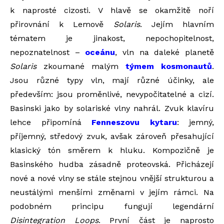
k naprosté cizosti. V hlavě se okamžitě noří
přirovnání k Lemově
Solaris
. Jejím hlavním
tématem je jinakost, nepochopitelnost,
nepoznatelnost –
oceánu
, vln na daleké planetě
Solaris
zkoumané malým
týmem kosmonautů
.
Jsou různé typy vln, mají různé účinky, ale
především: jsou proměnlivé, nevypočitatelné a cizí.
Basinski jako by solariské vlny nahrál. Zvuk klavíru
lehce připomíná
Fenneszovu kytaru
: jemný,
příjemný, středový zvuk, avšak zároveň přesahující
klasický tón směrem k hluku. Kompozičně je
Basinského hudba zásadně proteovská. Přicházejí
nové a nové vlny se stále stejnou vnější strukturou a
neustálými menšími změnami v jejím rámci. Na
podobném principu fungují legendární
Disintegration Loops
. První část je naprosto