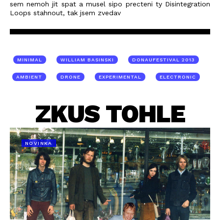
sem nemoh jit spat a musel sipo precteni ty Disintegration
Loops stahnout, tak jsem zvedav
MINIMAL
WILLIAM BASINSKI
DONAUFESTIVAL 2013
AMBIENT
DRONE
EXPERIMENTAL
ELECTRONIC
ZKUS TOHLE
NOVINKA