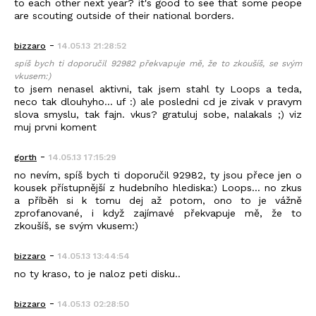
to each other next year? it's good to see that some peope
are scouting outside of their national borders.
-
bizzaro
14.05.13 21:28:52
spíš bych ti doporučil 92982 překvapuje mě, že to zkoušíš, se svým
vkusem:)
to jsem nenasel aktivni, tak jsem stahl ty Loops a teda,
neco tak dlouhyho... uf :) ale posledni cd je zivak v pravym
slova smyslu, tak fajn. vkus? gratuluj sobe, nalakals ;) viz
muj prvni koment
-
gorth
14.05.13 17:15:29
no nevím, spíš bych ti doporučil 92982, ty jsou přece jen o
kousek přístupnější z hudebního hlediska:) Loops... no zkus
a příběh si k tomu dej až potom, ono to je vážně
zprofanované, i když zajímavé překvapuje mě, že to
zkoušíš, se svým vkusem:)
-
bizzaro
14.05.13 13:44:54
no ty kraso, to je naloz peti disku..
-
bizzaro
14.05.13 02:28:50