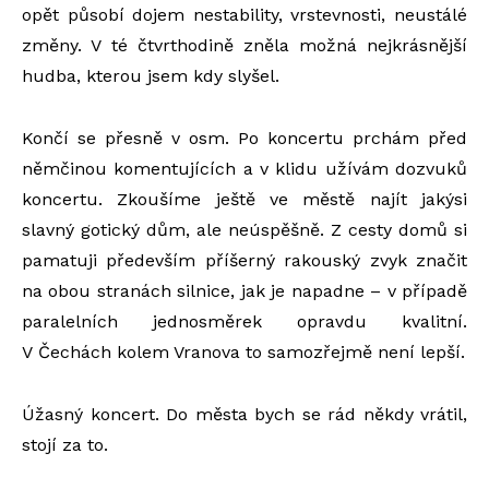
opět působí dojem nestability, vrstevnosti, neustálé
změny. V té čtvrthodině zněla možná nejkrásnější
hudba, kterou jsem kdy slyšel.
Končí se přesně v osm. Po koncertu prchám před
němčinou komentujících a v klidu užívám dozvuků
koncertu. Zkoušíme ještě ve městě najít jakýsi
slavný gotický dům, ale neúspěšně. Z cesty domů si
pamatuji především příšerný rakouský zvyk značit
na obou stranách silnice, jak je napadne – v případě
paralelních jednosměrek opravdu kvalitní.
V Čechách kolem Vranova to samozřejmě není lepší.
Úžasný koncert. Do města bych se rád někdy vrátil,
stojí za to.