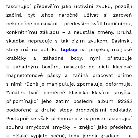
fascinující především jako uctívání zvuku, později
začíná být lehce náročné užívat si zároveň
nekonečné opakování – především kvůli tradičnímu,
konkrétnímu základu – a neustálé změny. Druhá
skladba nepracuje s tak cizím zvukem, Basinski,
který má na pultíku
laptop
na projekci, magické
krabičky a záhadné boxy, nyní přistupuje
k záhadným boxům, nasazuje do nich klasické
magnetofonové pásky a začíná pracovat přímo
s nimi: různě je manipuluje, zpomaluje, deformuje.
Začátek tvoří poměrně klasická klavírní smyčka
připomínající jeho zatím poslední album
92282
podpořené z druhé stopy dronovějšími podklady.
Postupně se však přehoupne v naprosto fascinující
souhru smyčcové smyčky – znějící jako předehra
k nějaké vypjaté scéně, tedy jemná gradace – a