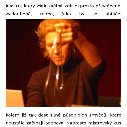
klavíru, který však začíná znít naprosto převráceně,
vykloubeně, mimo, jako by se obtáčel
kolem již tak dost silně působících smyčců, které
neustále začínají odznova. Naprosto mistrovský kus