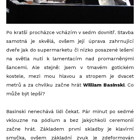
Po kratší procházce vcházím v sedm dovnitř. Stavba
samotná je skvělá, ovšem její úprava zahrnující
dveře jak do supermarketu či nízko posazené lešení
na světla nutí k lamentacím nad promarněnými
šancemi. Ale stejně: jsem v tmavém gotickém
kostele, mezi mou hlavou a stropem je dvacet
metrů a za chvilku začne hrát
William Basinski
. Co
může být lepší?
Basinski nenechává lidi čekat. Pár minut po sedmé
vklouzne na pódium a bez jakýchkoli ceremonií
začne hrát. Základem první skladby je klavírní
smyčka, ovšem základní zvuk je zdeformován