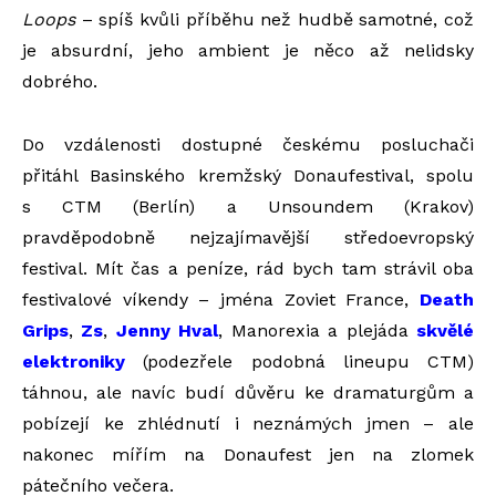
Loops
– spíš kvůli příběhu než hudbě samotné, což
je absurdní, jeho ambient je něco až nelidsky
dobrého.
Do vzdálenosti dostupné českému posluchači
přitáhl Basinského kremžský Donaufestival, spolu
s CTM (Berlín) a Unsoundem (Krakov)
pravděpodobně nejzajímavější středoevropský
festival. Mít čas a peníze, rád bych tam strávil oba
festivalové víkendy – jména Zoviet France,
Death
Grips
,
Zs
,
Jenny Hval
, Manorexia a plejáda
skvělé
elektroniky
(podezřele podobná lineupu CTM)
táhnou, ale navíc budí důvěru ke dramaturgům a
pobízejí ke zhlédnutí i neznámých jmen – ale
nakonec mířím na Donaufest jen na zlomek
pátečního večera.