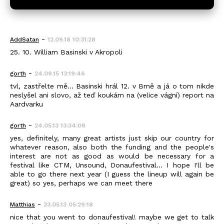
-
AddSatan
12.09.18 10:31:28
25. 10. William Basinski v Akropoli
-
gorth
24.09.15 13:19:46
tvl, zastřelte mě... Basinski hrál 12. v Brně a já o tom nikde
neslyšel ani slovo, až teď koukám na (velice vágní) report na
Aardvarku
-
gorth
24.05.13 13:34:09
yes, definitely, many great artists just skip our country for
whatever reason, also both the funding and the people's
interest are not as good as would be necessary for a
festival like CTM, Unsound, Donaufestival... I hope I'll be
able to go there next year (I guess the lineup will again be
great) so yes, perhaps we can meet there
-
Matthias
23.05.13 05:29:18
nice that you went to donaufestival! maybe we get to talk