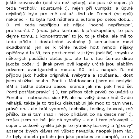
ještě srovnávalo (bicí víc než kytary), ale pak už super! já
teda "vrcholil" soustavně :), nejen při Cumpăt, a úplně
nejsilnější byla pro mě asi až Jind de Tronuri (nejlepší)
nakonec - to byla fakt nádhera a euforie po celou dobu...
D. mi teda nepřijdou až nějak "hodně nepřístupní,
profesorští..." (max. jako kontrast k předkapelám, to pak
dejme tomu...), koncentrovaní to jo, to je třeba, ale mě to
teda přišlo i dostatečně uvolněný (i komunikace mezi
skladbama), jen se k téhle hudbě holt nehodí nějaký
opičárny á la VI, ten post-metal v jistým (neklišé) smyslu v
některých pasážích občas jo... ale to s tou černou dírou
jakože cože? :), jinak první dvě kapely určitě jsou slabším
odvarem avantgardního metalu 90. let... naopak D. mi
přijdou jako hudba originální, svébytná a současná... dost
jsem si užíval souhru Ponti + Moldoveanu (jsem asi neslyšel
BM s takhle dobrou basou, sranda jak mu pak hned šel
Ponti potřást pravicí :) ), ten přínos těch prvků co uvádíš u
Pontiho - nabouchal sice EP, ale na velký desce hrál Ovidiu
Mihăiță, takže je to trošku diskutabilní jak moc to tam vnesl
právě on... ale hrál vyborně, technika, feeling, hravost, mě
přišlo, že si tam snad i něco přidával co na desce není :),
trošku jsem se bál jak dá sypačky - ale i tam překvapil -
super... celkově vyniklo jak je to rytmicky barevný a "groovy"
absence živých kláves mi vůbec nevadila, naopak jsem rád,
že byly docela potichu jen jako podkres ze samplů, to už