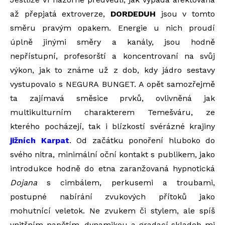
až přepjatá extroverze,
DORDEDUH
jsou v tomto
směru pravým opakem. Energie u nich proudí
úplně jinými směry a kanály, jsou hodně
nepřístupní, profesorští a koncentrovaní na svůj
výkon, jak to známe už z dob, kdy jádro sestavy
vystupovalo s NEGURA BUNGET. A opět samozřejmě
ta zajímavá směsice prvků, ovlivněná jak
multikulturním charakterem Temešváru, ze
kterého pocházejí, tak i blízkostí svérázné krajiny
jižních Karpat
. Od začátku ponoření hluboko do
svého nitra, minimální oční kontakt s publikem, jako
introdukce hodně do etna zaranžovaná hypnotická
Dojana
s cimbálem, perkusemi a troubami,
postupné nabírání zvukových přítoků jako
mohutnící veletok. Ne zvukem či stylem, ale spíš
vnitřním napětím, dynamikou a gradací skladeb mi