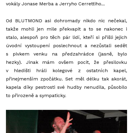
vokály Jonase Merba a Jerryho Cerrettiho...
Od BLUTMOND asi dohromady nikdo nic nečekal,
takže mohli jen mile překvapit a to se nakonec i
stalo, alespoň pro těch pár lidí, kteří si přišli jejich
úvodní vystoupení poslechnout a nezůstali sedět
s pivkem venku na předzahrádce (jasně, bylo
hezky). Jinak mám ovšem pocit, že přesilovku
v hledišti hráli kolegové z ostatních kapel,
přinejmenším zpočátku. Set měl délku tak akorát,
kapela díky pestrosti své hudby nenudila, působilo
to přirozeně a sympaticky.