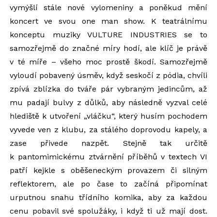
vymýšlí stále nové vylomeniny a poněkud mění
koncert ve svou one man show. K teatrálnímu
konceptu muziky VULTURE INDUSTRIES se to
samozřejmě do značné míry hodí, ale klíč je právě
v té míře – všeho moc prostě škodí. Samozřejmě
vyloudí pobavený úsměv, když seskočí z pódia, chvíli
zpívá zblízka do tváře pár vybraným jedincům, až
mu padají bulvy z důlků, aby následně vyzval celé
hlediště k utvoření „vláčku“, který husím pochodem
vyvede ven z klubu, za stálého doprovodu kapely, a
zase přivede nazpět. Stejně tak určitě
k pantomimickému ztvárnění příběhů v textech VI
patří kejkle s oběšeneckým provazem či silným
reflektorem, ale po čase to začíná připomínat
urputnou snahu třídního komika, aby za každou
cenu pobavil své spolužáky, i když ti už mají dost.