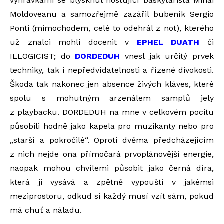
vyhrávkami se blýsknul hostující baskytarista Mihai
Moldoveanu a samozřejmě zazářil bubeník Sergio
Ponti (mimochodem, celé to odehrál z not), kterého
už znalci mohli docenit v
EPHEL DUATH
či
ILLOGICIST; do
DORDEDUH
vnesl jak určitý prvek
techniky, tak i nepředvídatelnosti a řízené divokosti.
Škoda tak nakonec jen absence živých kláves, které
spolu s mohutným arzenálem samplů jely
z playbacku. DORDEDUH na mne v celkovém pocitu
působili hodně jako kapela pro muzikanty nebo pro
„starší a pokročilé“. Oproti dvěma předcházejícím
z nich nejde ona přímočará prvoplánovější energie,
naopak mohou chvílemi působit jako černá díra,
která ji vysává a zpětně vypouští v jakémsi
meziprostoru, odkud si každý musí vzít sám, pokud
má chuť a náladu.