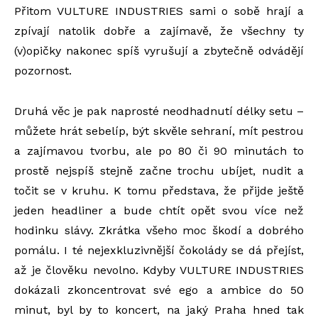
Přitom VULTURE INDUSTRIES sami o sobě hrají a
zpívají natolik dobře a zajímavě, že všechny ty
(v)opičky nakonec spíš vyrušují a zbytečně odvádějí
pozornost.
Druhá věc je pak naprosté neodhadnutí délky setu –
můžete hrát sebelíp, být skvěle sehraní, mít pestrou
a zajímavou tvorbu, ale po 80 či 90 minutách to
prostě nejspíš stejně začne trochu ubíjet, nudit a
točit se v kruhu. K tomu představa, že přijde ještě
jeden headliner a bude chtít opět svou více než
hodinku slávy. Zkrátka všeho moc škodí a dobrého
pomálu. I té nejexkluzivnější čokolády se dá přejíst,
až je člověku nevolno. Kdyby VULTURE INDUSTRIES
dokázali zkoncentrovat své ego a ambice do 50
minut, byl by to koncert, na jaký Praha hned tak