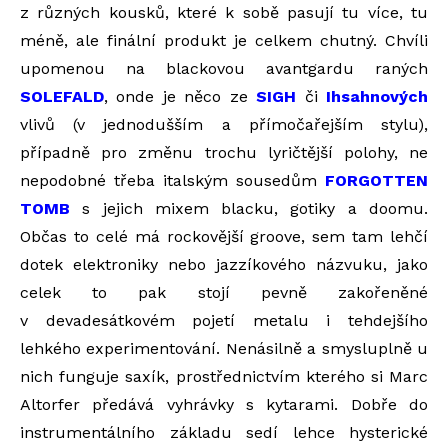
z různých kousků, které k sobě pasují tu více, tu
méně, ale finální produkt je celkem chutný. Chvíli
upomenou na blackovou avantgardu raných
SOLEFALD
, onde je něco ze
SIGH
či
Ihsahnových
vlivů (v jednodušším a přímočařejším stylu),
případně pro změnu trochu lyričtější polohy, ne
nepodobné třeba italským sousedům
FORGOTTEN
TOMB
s jejich mixem blacku, gotiky a doomu.
Občas to celé má rockovější groove, sem tam lehčí
dotek elektroniky nebo jazzíkového názvuku, jako
celek to pak stojí pevně zakořeněné
v devadesátkovém pojetí metalu i tehdejšího
lehkého experimentování. Nenásilně a smysluplně u
nich funguje saxík, prostřednictvím kterého si Marc
Altorfer předává vyhrávky s kytarami. Dobře do
instrumentálního základu sedí lehce hysterické