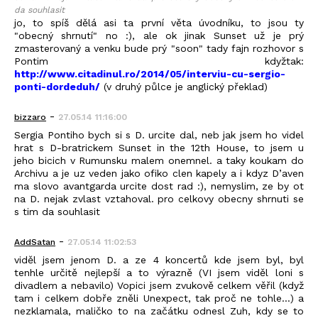
da souhlasit
jo, to spíš dělá asi ta první věta úvodníku, to jsou ty
"obecný shrnutí" no :), ale ok jinak Sunset už je prý
zmasterovaný a venku bude prý "soon" tady fajn rozhovor s
Pontim kdyžtak:
http://www.citadinul.ro/2014/05/interviu-cu-sergio-
ponti-dordeduh/
(v druhý půlce je anglický překlad)
-
bizzaro
27.05.14 11:16:00
Sergia Pontiho bych si s D. urcite dal, neb jak jsem ho videl
hrat s D-bratrickem Sunset in the 12th House, to jsem u
jeho bicich v Rumunsku malem onemnel. a taky koukam do
Archivu a je uz veden jako ofiko clen kapely a i kdyz D’aven
ma slovo avantgarda urcite dost rad :), nemyslim, ze by ot
na D. nejak zvlast vztahoval. pro celkovy obecny shrnuti se
s tim da souhlasit
-
AddSatan
27.05.14 11:02:53
viděl jsem jenom D. a ze 4 koncertů kde jsem byl, byl
tenhle určitě nejlepší a to výrazně (VI jsem viděl loni s
divadlem a nebavilo) Vopici jsem zvukově celkem věřil (když
tam i celkem dobře zněli Unexpect, tak proč ne tohle...) a
nezklamala, maličko to na začátku odnesl Zuh, kdy se to