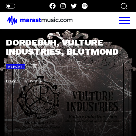
DORDEDUH, VULTURE
INDUSTRIES, BLUTMOND
REPORT
-
D’aven
27.05.2014