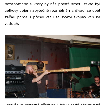
nezapomene a který by nás prostě smetl, takto byl
celkový dojem zbytečně rozmělněn a diváci se opět
začali pomalu přesouvat i se svými škopky ven na
vzduch.
Jestliže VI názorně předvedli, jak vypadá afektovaná