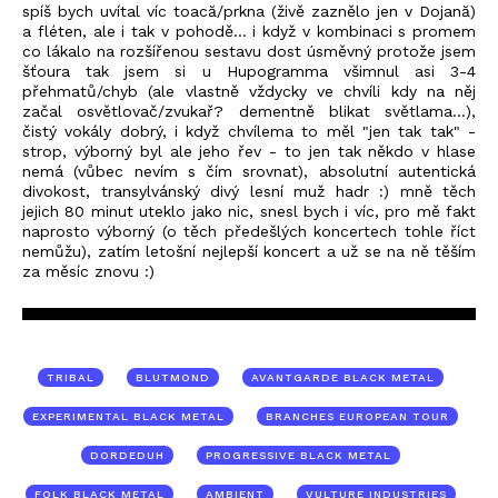
spíš bych uvítal víc toacă/prkna (živě zaznělo jen v Dojană)
a fléten, ale i tak v pohodě... i když v kombinaci s promem
co lákalo na rozšířenou sestavu dost úsměvný protože jsem
šťoura tak jsem si u Hupogramma všimnul asi 3-4
přehmatů/chyb (ale vlastně vždycky ve chvíli kdy na něj
začal osvětlovač/zvukař? dementně blikat světlama...),
čistý vokály dobrý, i když chvílema to měl "jen tak tak" -
strop, výborný byl ale jeho řev - to jen tak někdo v hlase
nemá (vůbec nevím s čím srovnat), absolutní autentická
divokost, transylvánský divý lesní muž hadr :) mně těch
jejich 80 minut uteklo jako nic, snesl bych i víc, pro mě fakt
naprosto výborný (o těch předešlých koncertech tohle říct
nemůžu), zatím letošní nejlepší koncert a už se na ně těším
za měsíc znovu :)
TRIBAL
BLUTMOND
AVANTGARDE BLACK METAL
EXPERIMENTAL BLACK METAL
BRANCHES EUROPEAN TOUR
DORDEDUH
PROGRESSIVE BLACK METAL
FOLK BLACK METAL
AMBIENT
VULTURE INDUSTRIES