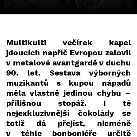
Multikulti večírek kapel
jdoucích napříč Evropou zalovil
v metalové avantgardě v duchu
90. let. Sestava výborných
muzikantů s kupou nápadů
měla vlastně jedinou chybu –
přílišnou stopáž. I té
nejexkluzivnější čokolády se
totiž dá přejíst, nicméně
v téhle bonboniéře určitě