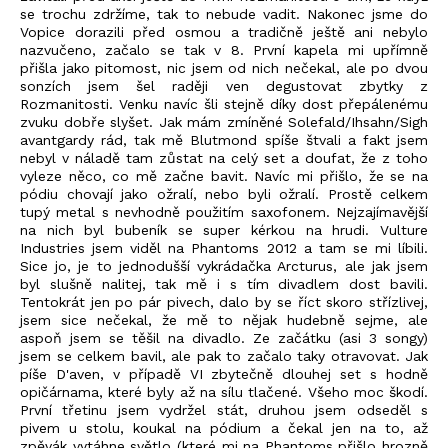
se trochu zdržíme, tak to nebude vadit. Nakonec jsme do
Vopice dorazili před osmou a tradičně ještě ani nebylo
nazvučeno, začalo se tak v 8. První kapela mi upřímně
přišla jako pitomost, nic jsem od nich nečekal, ale po dvou
sonzích jsem šel raději ven degustovat zbytky z
Rozmanitosti. Venku navíc šli stejně díky dost přepálenému
zvuku dobře slyšet. Jak mám zmíněné Solefald/Ihsahn/Sigh
avantgardy rád, tak mě Blutmond spíše štvali a fakt jsem
nebyl v náladě tam zůstat na celý set a doufat, že z toho
vyleze něco, co mě začne bavit. Navíc mi přišlo, že se na
pódiu chovají jako ožralí, nebo byli ožralí. Prostě celkem
tupý metal s nevhodně použitím saxofonem. Nejzajímavější
na nich byl bubeník se super kérkou na hrudi. Vulture
Industries jsem viděl na Phantoms 2012 a tam se mi líbili.
Sice jo, je to jednodušší vykrádačka Arcturus, ale jak jsem
byl slušně nalitej, tak mě i s tím divadlem dost bavili.
Tentokrát jen po pár pivech, dalo by se říct skoro střízlivej,
jsem sice nečekal, že mě to nějak hudebně sejme, ale
aspoň jsem se těšil na divadlo. Ze začátku (asi 3 songy)
jsem se celkem bavil, ale pak to začalo taky otravovat. Jak
píše D'aven, v případě VI zbytečně dlouhej set s hodně
opičárnama, které byly až na sílu tlačené. Všeho moc škodí.
První třetinu jsem vydržel stát, druhou jsem odseděl s
pivem u stolu, koukal na pódium a čekal jen na to, až
zpěvák vytáhne světlo (které mi na Phantoms přišlo hrozně