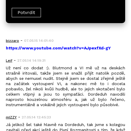
-
bizzaro
07.05.15 14:01:40
https://www.youtube.com/watch?v=AJpexfXd-gY
-
Leif
27.05.14 14:19:31
Už není co dodat :). Blutmond a VI mě už na deskách
strašně iritovali, takže jsem se snažil přijít natolik pozdě,
abych se nemusel nudit. Stejně jsem se dostal zřejmě ještě
na začátek vystoupení VI, a nakonec mě to i docela
pobavilo, žel nikoli kvůli hudbě, ale to jejich skotačení bylo
celkem vtipný a jsou to sympaťáci. Dordeduh navodili
naprosto kouzelnou atmosféru a, jak už bylo řečeno,
instrumentálně a vokálně jejich vystoupení bylo působivé.
-
mIZZY
27.05.14 12:45:23
Já jelikož šel také hlavně na Dordeduh, tak jsme s kolegou
zavítali před akcí ještě do Pivní Rozmanitosti s tím, že když