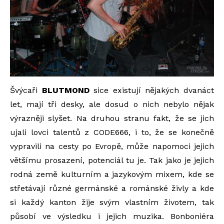
Švýcaři
BLUTMOND
sice existují nějakých dvanáct
let, mají tři desky, ale dosud o nich nebylo nějak
výrazněji slyšet. Na druhou stranu fakt, že se jich
ujali lovci talentů z CODE666, i to, že se konečně
vypravili na cesty po Evropě, může napomoci jejich
většímu prosazení, potenciál tu je. Tak jako je jejich
rodná země kulturním a jazykovým mixem, kde se
střetávají různé germánské a románské živly a kde
si každý kanton žije svým vlastním životem, tak
působí ve výsledku i jejich muzika. Bonboniéra