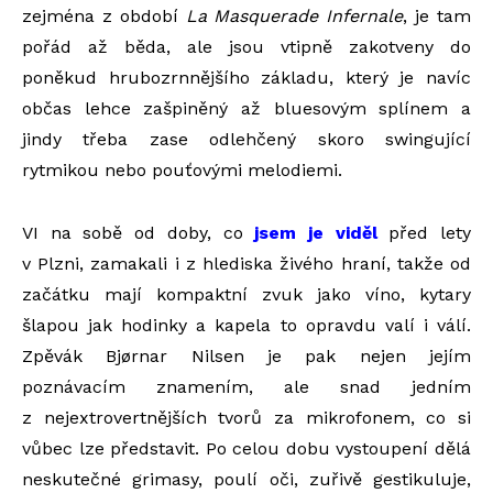
zejména z období
La Masquerade Infernale
, je tam
pořád až běda, ale jsou vtipně zakotveny do
poněkud hrubozrnnějšího základu, který je navíc
občas lehce zašpiněný až bluesovým splínem a
jindy třeba zase odlehčený skoro swingující
rytmikou nebo pouťovými melodiemi.
VI na sobě od doby, co
jsem je viděl
před lety
v Plzni, zamakali i z hlediska živého hraní, takže od
začátku mají kompaktní zvuk jako víno, kytary
šlapou jak hodinky a kapela to opravdu valí i válí.
Zpěvák Bjørnar Nilsen je pak nejen jejím
poznávacím znamením, ale snad jedním
z nejextrovertnějších tvorů za mikrofonem, co si
vůbec lze představit. Po celou dobu vystoupení dělá
neskutečné grimasy, poulí oči, zuřivě gestikuluje,