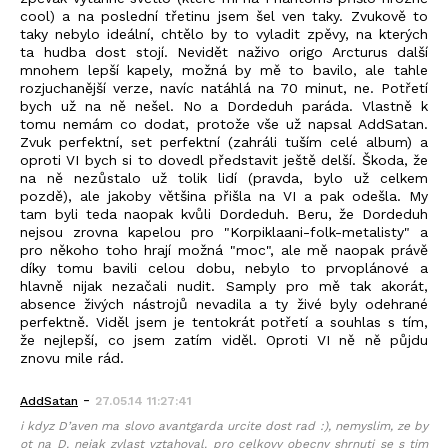
cool) a na poslední třetinu jsem šel ven taky. Zvukově to
taky nebylo ideální, chtělo by to vyladit zpěvy, na kterých
ta hudba dost stojí. Nevidět naživo origo Arcturus další
mnohem lepší kapely, možná by mě to bavilo, ale tahle
rozjuchanější verze, navíc natáhlá na 70 minut, ne. Potřetí
bych už na ně nešel. No a Dordeduh paráda. Vlastně k
tomu nemám co dodat, protože vše už napsal AddSatan.
Zvuk perfektní, set perfektní (zahráli tuším celé album) a
oproti VI bych si to dovedl představit ještě delší. Škoda, že
na ně nezůstalo už tolik lidí (pravda, bylo už celkem
pozdě), ale jakoby většina přišla na VI a pak odešla. My
tam byli teda naopak kvůli Dordeduh. Beru, že Dordeduh
nejsou zrovna kapelou pro "Korpiklaani-folk-metalisty" a
pro někoho toho hrají možná "moc", ale mě naopak právě
díky tomu bavili celou dobu, nebylo to prvoplánové a
hlavně nijak nezačali nudit. Samply pro mě tak akorát,
absence živých nástrojů nevadila a ty živé byly odehrané
perfektně. Viděl jsem je tentokrát potřetí a souhlas s tím,
že nejlepší, co jsem zatím viděl. Oproti VI ně ně půjdu
znovu mile rád.
-
AddSatan
27.05.14 11:27:41
i kdyz D’aven ma slovo avantgarda urcite dost rad :), nemyslim, ze by
ot na D. nejak zvlast vztahoval. pro celkovy obecny shrnuti se s tim