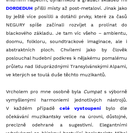
DORDEDUH
přišli místy až post-metaloví. Jinak jako
by ještě více posílili a dotáhli prvky, které za časů
NEGURY spíše začínali rozvíjet a prolínat do
blackového základu. Je tam víc všeho – ambientu,
doomu, folkloru, soundtrackové imaginace, ale i
abstraktních ploch. Chvílemi jako by člověk
poslouchal hudební podkres k nějakému pomalému
průletu nad liduprázdnými Transylvánskými Alpami,
ve kterých se toulá duše těchto muzikantů.
Vrcholem pro mne osobně byla
Cumpat
s výborně
vymyšlenými harmoniemi jednotlivých nástrojů.
V každém případě
celé vystoupení
bylo dle
očekávání muzikantsky velice na úrovni, důstojné,
precizně odehrané a sugestivní. Elegantními