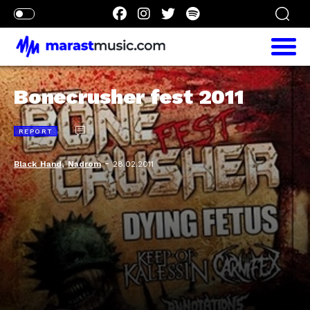
Bonecrusher fest 2011
REPORT
,
-
Black_Hand
Nadrom
28.02.2011