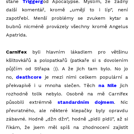
stane
Triggerg
od Apocalypse. Myslím, že žádný
další komentář, kromě „umějí to i líp“, není
zapotřebí. Menší problémy se zvukem kytar a
bubnů nicméně provázely všechny kromě Angelus
Apatrida.
Carnifex
byli hlavním lákadlem pro většinu
kšiltovkářů a polopatkařů (patkaře si s dovolením
půjčím od Střapa :)). A že jich tam bylo. No jo
no,
deathcore
je mezi nimi celkem populární a
překvapivě i u mnoha slečen. Těch
na Nile
jich
rozhodně tolik nebylo. Osobně na mě Carnifex
působili extrémně
standardním dojmem
. Nic
převratného, ale některé klepačky byly opravdu
zábavné. Hodně „džn džn“, hodně „pidli pidli“, až si
říkám, že jsem měl spíš na zhodnocení zajistit