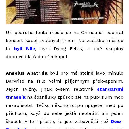
Už podruhé tento měsíc se na Chmelnici odehrál
koncert kapel zvučných jmen. Na začátku měsíce
to
byli Nile
, nyní Dying Fetus; a obě skupiny
doprovodila řada předkapel.
Angelus Apatrida
byli pro mě stejně jako minule
Darkrise na Nile velmi příjemným překvapením.
Jejich svižný, jinak ovšem relativně
standardní
thrashík
na španělský způsob ale na publikum moc
nezapůsobil. Těžko někoho rozpumpujete hned po
příchodu, když do sebe ještě neobrátil ani jeden
škopek. A to i přesto, že jste zábavnější než
Dew-