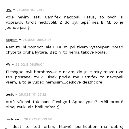
-
DW
28.02.11 10:17:42
vole nevim jestli Carnifex nakopali Fetus, to bych si
vopravdu tvrdit nedovolil. Z dc byli lepší než BTM, to je
jednou jasný.
-
septim
28.02.11 09:03:26
Nemuzu si pomoct, ale u DF mi pri zivem vystoupeni porad
chybi ta druha kytara. Bez ni to nema takove koule.
-
VV
28.02.11 08:59:04
Fleshgod byli bombovy...ale nevim, do jake miry muzou za
ten posranej zvuk. Jinak podle me Carnifex to nakopali
vsem, a to je vubec nemusim...celkove deathcore
-
lesik
28.02.11 01:27:12
proč všichni tak haní Fleshgod Apocalypse? Měli prostě
blbej zvuk, ale hráli príma ;)
-
nadrom
28.02.11 00:19:58
jj, dost to teď drtim, hlavně purification má dobrej