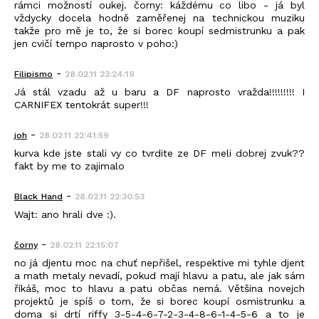
rámci možností oukej. čorny: káždému co libo - já byl
vždycky docela hodně zaměřenej na technickou muziku
takže pro mě je to, že si borec koupí sedmistrunku a pak
jen cvičí tempo naprosto v poho:)
-
Filipismo
28.02.11 23:24:19
Já stál vzadu až u baru a DF naprosto vražda!!!!!!!!! I
CARNIFEX tentokrát super!!!
-
joh
28.02.11 22:41:59
kurva kde jste stali vy co tvrdite ze DF meli dobrej zvuk??
fakt by me to zajimalo
-
Black_Hand
28.02.11 22:30:53
Wajt: ano hrali dve :).
-
čorny
28.02.11 22:15:07
no já djentu moc na chuť nepřišel, respektive mi tyhle djent
a math metaly nevadí, pokud mají hlavu a patu, ale jak sám
říkáš, moc to hlavu a patu občas nemá. Většina novejch
projektů je spíš o tom, že si borec koupí osmistrunku a
doma si drtí riffy 3-5-4-6-7-2-3-4-8-6-1-4-5-6 a to je