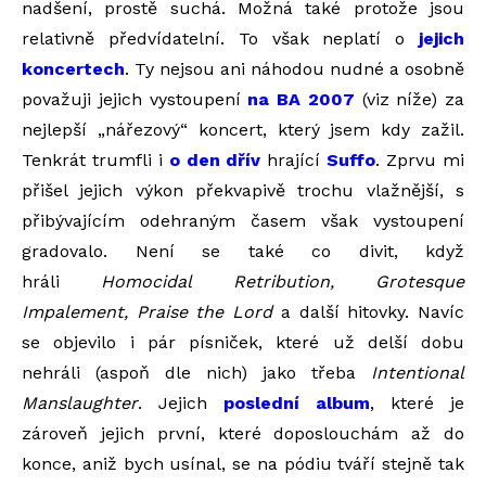
nadšení, prostě suchá. Možná také protože jsou
relativně předvídatelní. To však neplatí o
jejich
koncertech
. Ty nejsou ani náhodou nudné a osobně
považuji jejich vystoupení
na BA 2007
(viz níže) za
nejlepší „nářezový“ koncert, který jsem kdy zažil.
Tenkrát trumfli i
o den dřív
hrající
Suffo
. Zprvu mi
přišel jejich výkon překvapivě trochu vlažnější, s
přibývajícím odehraným časem však vystoupení
gradovalo. Není se také co divit, když
hráli
Homocidal Retribution, Grotesque
Impalement, Praise the Lord
a další hitovky. Navíc
se objevilo i pár písniček, které už delší dobu
nehráli (aspoň dle nich) jako třeba
Intentional
Manslaughter
. Jejich
poslední album
, které je
zároveň jejich první, které doposlouchám až do
konce, aniž bych usínal, se na pódiu tváří stejně tak