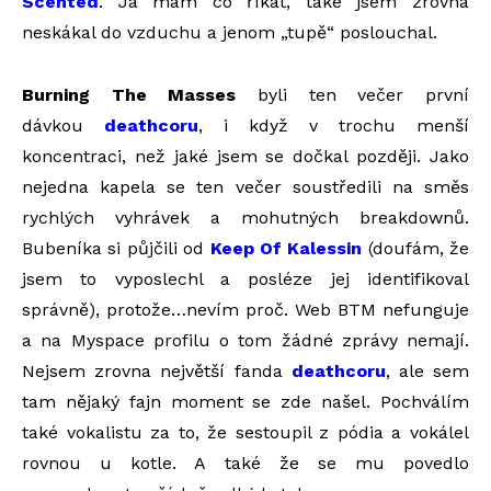
Scented
. Já mám co říkat, také jsem zrovna
neskákal do vzduchu a jenom „tupě“ poslouchal.
Burning The Masses
byli ten večer první
dávkou
deathcoru
, i když v trochu menší
koncentraci, než jaké jsem se dočkal později. Jako
nejedna kapela se ten večer soustředili na směs
rychlých vyhrávek a mohutných breakdownů.
Bubeníka si půjčili od
Keep Of Kalessin
(doufám, že
jsem to vyposlechl a posléze jej identifikoval
správně), protože…nevím proč. Web BTM nefunguje
a na Myspace profilu o tom žádné zprávy nemají.
Nejsem zrovna největší fanda
deathcoru
, ale sem
tam nějaký fajn moment se zde našel. Pochválím
také vokalistu za to, že sestoupil z pódia a vokálel
rovnou u kotle. A také že se mu povedlo