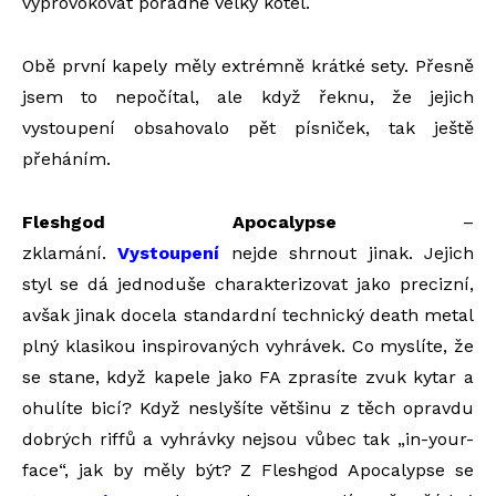
vyprovokovat pořádně velký kotel.
Obě první kapely měly extrémně krátké sety. Přesně
jsem to nepočítal, ale když řeknu, že jejich
vystoupení obsahovalo pět písniček, tak ještě
přeháním.
Fleshgod Apocalypse
–
zklamání.
Vystoupení
nejde shrnout jinak. Jejich
styl se dá jednoduše charakterizovat jako precizní,
avšak jinak docela standardní technický death metal
plný klasikou inspirovaných vyhrávek. Co myslíte, že
se stane, když kapele jako FA zprasíte zvuk kytar a
ohulíte bicí? Když neslyšíte většinu z těch opravdu
dobrých riffů a vyhrávky nejsou vůbec tak „in-your-
face“, jak by měly být? Z Fleshgod Apocalypse se