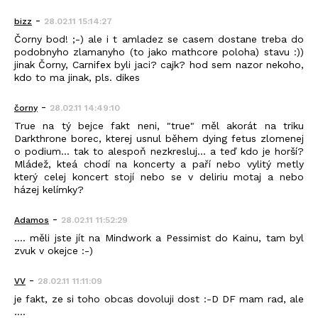
-
bizz
28.02.11 15:14:27
Čorny bod! ;-) ale i t amladez se casem dostane treba do
podobnyho zlamanyho (to jako mathcore poloha) stavu :))
jinak Čorny, Carnifex byli jaci? cajk? hod sem nazor nekoho,
kdo to ma jinak, pls. dikes
-
čorny
28.02.11 14:49:10
True na tý bejce fakt neni, "true" měl akorát na triku
Darkthrone borec, kterej usnul během dying fetus zlomenej
o podium... tak to alespoň nezkresluj... a teď kdo je horší?
Mládež, kteá chodí na koncerty a paří nebo vylitý metly
který celej koncert stojí nebo se v deliriu motaj a nebo
házej kelímky?
-
Adamos
28.02.11 11:52:29
.... měli jste jít na Mindwork a Pessimist do Kainu, tam byl
zvuk v okejce :-)
-
VV
28.02.11 11:11:09
je fakt, ze si toho obcas dovoluji dost :-D DF mam rad, ale
....