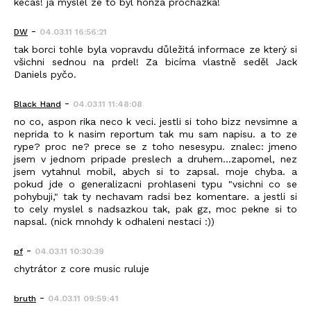
kecas! ja myslel ze to byl honza prochazka!
-
DW
04.03.11 16:56:21
tak borci tohle byla vopravdu důležitá informace ze který si
všichni sednou na prdel! Za bicíma vlastně seděl Jack
Daniels pyčo.
-
Black_Hand
04.03.11 11:48:08
no co, aspon rika neco k veci. jestli si toho bizz nevsimne a
neprida to k nasim reportum tak mu sam napisu. a to ze
rype? proc ne? prece se z toho nesesypu. znalec: jmeno
jsem v jednom pripade preslech a druhem...zapomel, nez
jsem vytahnul mobil, abych si to zapsal. moje chyba. a
pokud jde o generalizacni prohlaseni typu "vsichni co se
pohybuji," tak ty nechavam radsi bez komentare. a jestli si
to cely myslel s nadsazkou tak, pak gz, moc pekne si to
napsal. (nick mnohdy k odhaleni nestaci :))
-
pf
04.03.11 10:30:39
chytrátor z core music ruluje
-
bruth
04.03.11 09:59:41