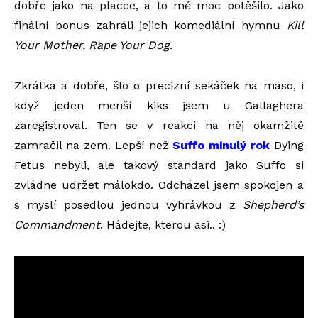
dobře jako na placce, a to mě moc potěšilo. Jako
finální bonus zahráli jejich komediální hymnu
Kill
Your Mother, Rape Your Dog
.
Zkrátka a dobře, šlo o precizní sekáček na maso, i
když jeden menší kiks jsem u Gallaghera
zaregistroval. Ten se v reakci na něj okamžitě
zamračil na zem. Lepší než
Suffo minulý rok
Dying
Fetus nebyli, ale takový standard jako Suffo si
zvládne udržet málokdo. Odcházel jsem spokojen a
s myslí posedlou jednou vyhrávkou z
Shepherd’s
Commandment
. Hádejte, kterou asi.. :)