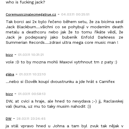
who is fucking jack?
-
Coremusicznalecmegatrue.cz
04.03.11 00:25:51
Tak borci asi 2x bylo řečeno během setu, že za bicíma sedí
Jack Blackburn....všichni co se pohybují v moderním death
metalu a deathcoru nebo jak že to tomu říkáte vědí, že
Jack je podepsaný jako bubeník Enfold Darkness ze
Summerian Records....zdravi ultra mega core music man !
-
bizz
01.03.11 10:31:21
vole :D to by mozna mohli Maxovi vytrhnout trn z paty :)
-
gába
01.03.11 10:22:10
...nebo si člověk koupí dvoustrunku a jde hrát s Carnifex
-
bizz
01.03.11 00:58:13
DW, at cvici a hraje, ale hned to nevydava ;-) jj, Raclavskej
vali (kurna, uz mu to taky musim nahodit :))
-
DW
28.02.11 23:24:45
ja stál vpravo hned u Johna a tam byl zvuk tak nějak v