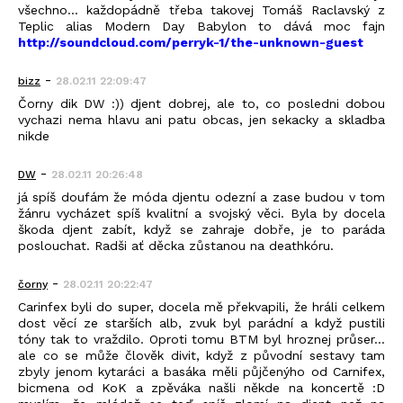
všechno... každopádně třeba takovej Tomáš Raclavský z
Teplic alias Modern Day Babylon to dává moc fajn
http://soundcloud.com/perryk-1/the-unknown-guest
-
bizz
28.02.11 22:09:47
Čorny dik DW :)) djent dobrej, ale to, co posledni dobou
vychazi nema hlavu ani patu obcas, jen sekacky a skladba
nikde
-
DW
28.02.11 20:26:48
já spíš doufám že móda djentu odezní a zase budou v tom
žánru vycházet spíš kvalitní a svojský věci. Byla by docela
škoda djent zabít, když se zahraje dobře, je to paráda
poslouchat. Radši ať děcka zůstanou na deathkóru.
-
čorny
28.02.11 20:22:47
Carinfex byli do super, docela mě překvapili, že hráli celkem
dost věcí ze starších alb, zvuk byl parádní a když pustili
tóny tak to vraždilo. Oproti tomu BTM byl hroznej průser...
ale co se může člověk divit, když z původní sestavy tam
zbyly jenom kytaráci a basáka měli půjčenýho od Carnifex,
bicmena od KoK a zpěváka našli někde na koncertě :D