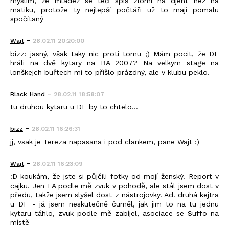
myslím, že mládež se teď spíš zlomí na djent než na
matiku, protože ty nejlepší počtáři už to mají pomalu
spočítaný
-
Wajt
28.02.11 20:20:00
bizz: jasný, však taky nic proti tomu ;) Mám pocit, že DF
hráli na dvě kytary na BA 2007? Na velkym stage na
lonškejch buřtech mi to přišlo prázdný, ale v klubu peklo.
-
Black_Hand
28.02.11 18:58:07
tu druhou kytaru u DF by to chtelo...
-
bizz
28.02.11 16:26:31
jj, vsak je Tereza napasana i pod clankem, pane Wajt :)
-
Wajt
28.02.11 16:23:09
:D koukám, že jste si půjčili fotky od mojí ženský. Report v
cajku. Jen FA podle mě zvuk v pohodě, ale stál jsem dost v
předu, takže jsem slyšel dost z nástrojovky. Ad. druhá kejtra
u DF - já jsem neskutečně čuměl, jak jim to na tu jednu
kytaru táhlo, zvuk podle mě zabíjel, asociace se Suffo na
místě