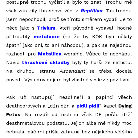
postupně trochu vyčistil a bylo to znát. Trochu mě
však zarazily thrashové věci z
Reptilian
. Tak trochu
jsem nepochopil, proč se tímto směrem vydali. Je to
něco jako s
Trivium
, kteří původně vydávali hodně
přitroublý
metalcore
(ne že by KOK byli někdy
špatní jako oni, to ani náhodou), a pak se najednou
rozhodli pro
Metallica
-worship. Vůbec to nechápu.
Navíc
thrashové skladby
byly ty horší ze setlistu.
Na druhou stranu
Ascendant
se třeba docela
povedl. Výsledný dojem byl vlastně veskrze pozitivní.
Pak už nastupují headlineři a papínci všech
deathcorových a „džn džn a
pidli pidli
“ kapel
Dying
Fetus
. Na rozdíl od nich si však DF pořád drží
deathmetalovou podstatu. Jejich alba mě nikdy moc
nebrala, páč mi přišla zahraná bez nějakého většího