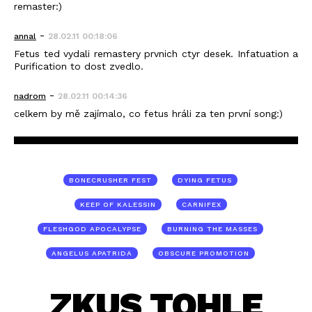
remaster:)
-
annal
28.02.11 00:18:06
Fetus ted vydali remastery prvnich ctyr desek. Infatuation a
Purification to dost zvedlo.
-
nadrom
28.02.11 00:14:36
celkem by mě zajímalo, co fetus hráli za ten první song:)
BONECRUSHER FEST
DYING FETUS
KEEP OF KALESSIN
CARNIFEX
FLESHGOD APOCALYPSE
BURNING THE MASSES
ANGELUS APATRIDA
OBSCURE PROMOTION
ZKUS TOHLE