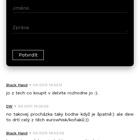
-
Black_Hand
04.03.11 19:53:11
jo z tech co koupit v delvite rozhodne jo :).
-
DW
04.03.11 19:25:56
no takovej procházka taky bodne když je špatně:) ale dew
to drtí celý z těch eurowhisk/koňaků:))
-
Black_Hand
04.03.11 18:52:46