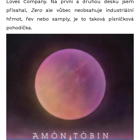
Loves Company. Na první a druhou desku jsem
přísahal,
Zero
ale vůbec neobsahuje industriální
hřmot, řev nebo samply, je to taková písničková
pohodička.