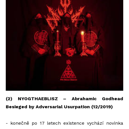
(2) NYOGTHAEBLISZ – Abrahamic Godhead
Besieged by Adversarial Usurpation (12/2019)
- konečně po 17 letech existence vychází novinka