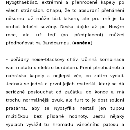
Nyogthaeblisz, extrémní a přehrocené kapely po
všech stránkách. Chápu, že to absurdní přehánění
někomu už může lézt krkem, ale pro mě je to
vrchol letošní sezóny. Deska dojde až po Novým
roce, ale už teď (po předplacení) můžeš
předhoňovat na Bandcampu. (
vaněna
)
- pořádný noise-blackový chlív. Účinná kombinace
war metalu s elektro bordelem. První plnohodnotná
nahrávka kapely a nejlepší věc, co zatím vydali.
Jednak se jedná o první jejich materiál, který se dá
seriózně poslouchat od začátku do konce a má
trochu normálnější zvuk, ale furt to je dost solidní
prasárna, aby se Nyosyfilis nestali jen tupou
mlátičkou bez přidané hodnoty. Jestli nějaký
výplach vyvážil tu hromadu vánočního patosu a