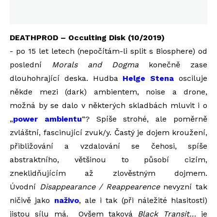
DEATHPROD – Occulting Disk (10/2019)
- po 15 let letech (nepočítám-li split s Biosphere) od
poslední
Morals and Dogma
konečně zase
dlouhohrající deska. Hudba
Helge Stena
osciluje
někde mezi (dark) ambientem, noise a drone,
možná by se dalo v některých skladbách mluvit i o
„
power ambientu
“? Spíše strohé, ale poměrně
zvláštní, fascinující zvuk/y. Častý je dojem kroužení,
přibližování a vzdalování se čehosi, spíše
abstraktního, většinou to působí cizím,
zneklidňujícím až zlověstným dojmem.
Úvodní
Disappearance / Reappearence
nevyzní tak
ničivě jako
naživo
, ale i tak (při náležité hlasitosti)
jistou sílu má. Ovšem taková
Black Transit…
je