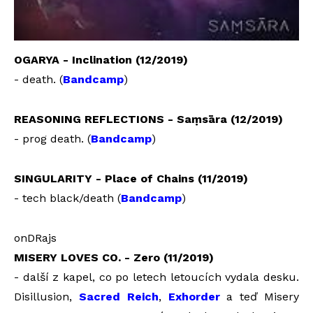
OGARYA - Inclination (12/2019)
- death. (
Bandcamp
)
REASONING REFLECTIONS - Saṃsāra (
12/2019)
- prog death. (
Bandcamp
)
SINGULARITY - Place of Chains (11/2019)
- tech black/death (
Bandcamp
)
onDRajs
MISERY LOVES CO. - Zero (11/2019)
- další z kapel, co po letech letoucích vydala desku.
Disillusion,
Sacred Reich
,
Exhorder
a teď Misery