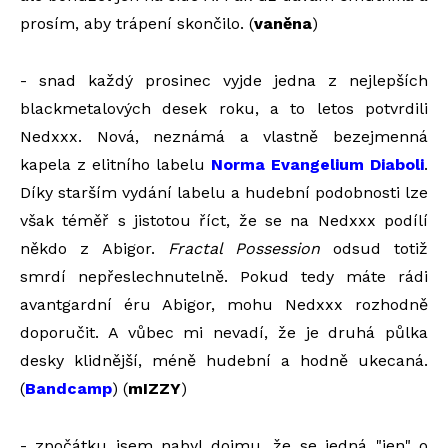
prosím, aby trápení skončilo. (
vaněna
)
- snad každý prosinec vyjde jedna z nejlepších
blackmetalových desek roku, a to letos potvrdili
Nedxxx. Nová, neznámá a vlastně bezejmenná
kapela z elitního labelu
Norma Evangelium Diaboli
.
Díky starším vydání labelu a hudební podobnosti lze
však téměř s jistotou říct, že se na Nedxxx podílí
někdo z Abigor.
Fractal Possession
odsud totiž
smrdí nepřeslechnutelně. Pokud tedy máte rádi
avantgardní éru Abigor, mohu Nedxxx rozhodně
doporučit. A vůbec mi nevadí, že je druhá půlka
desky klidnější, méně hudební a hodně ukecaná.
(
Bandcamp
) (
mIZZY
)
- zpočátku jsem nabyl dojmu, že se jedná "jen" o