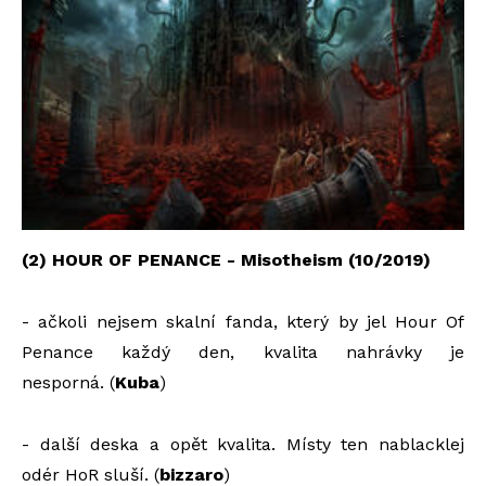
(2) HOUR OF PENANCE - Misotheism (10/2019)
- ačkoli nejsem skalní fanda, který by jel Hour Of
Penance každý den, kvalita nahrávky je
nesporná. (
Kuba
)
- další deska a opět kvalita. Místy ten nablacklej
odér HoR sluší. (
bizzaro
)