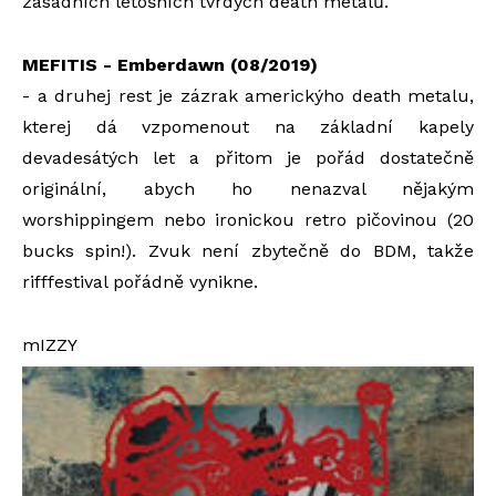
zásadních letošních tvrdých death metalů.
MEFITIS - Emberdawn (08/2019)
- a druhej rest je zázrak americkýho death metalu,
kterej dá vzpomenout na základní kapely
devadesátých let a přitom je pořád dostatečně
originální, abych ho nenazval nějakým
worshippingem nebo ironickou retro pičovinou (20
bucks spin!). Zvuk není zbytečně do BDM, takže
rifffestival pořádně vynikne.
mIZZY