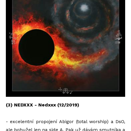
(3) NEDXXX - Nedxxx (12/2019)
- excelentní propojení Abigor (total worship) a DsO,
ale bohužel jen na side A. Pak už dávám smutníka a