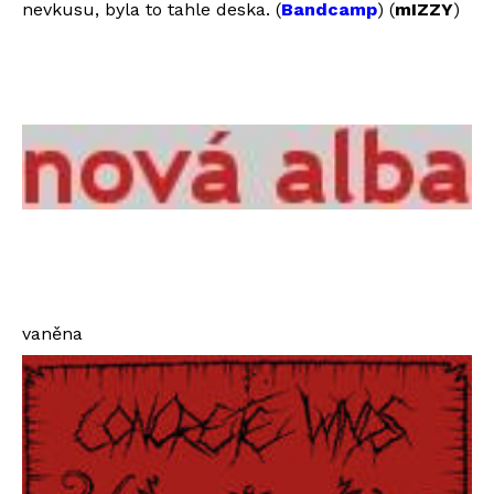
nevkusu, byla to tahle deska. (
Bandcamp
) (
mIZZY
)
vaněna