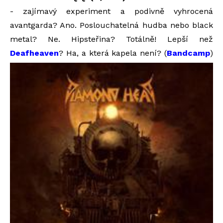
- zajímavý experiment a podivně vyhrocená
avantgarda? Ano. Poslouchatelná hudba nebo black
metal? Ne. Hipsteřina? Totálně! Lepší než
Deafheaven
? Ha, a která kapela není? (
Bandcamp
)