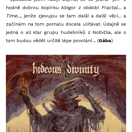
hodně dobrou kopírku Abigor z období
Fractal...
a
Time...
, jenže zjevujou se tam další a další věci... a
začínám na tom pomalu docela ulítávat. Údajně se
jedná o all star grupu hudebníků z NoEvDia, ale o
tom budou vědět určitě lépe povolání... (
Gába
)