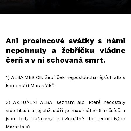
Ani prosincové svátky s námi
nepohnuly a žebříčku vládne
čerň a v ní schovaná smrt.
1) ALBA MĚSÍCE: žebříček nejposlouchanějších alb s
komentáři Marasťáků
2) AKTUÁLNÍ ALBA: seznam alb, které nedostaly
více hlasů a jejichž stáří je maximálně 6 měsíců a
jsou tedy zařazeny individuálně dle jednotlivých
Marasťáků