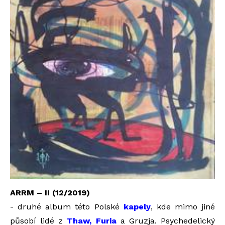
ARRM – II (12/2019)
- druhé album této Polské
kapely
, kde mimo jiné
působí lidé z
Thaw, Furia
a Gruzja. Psychedelický