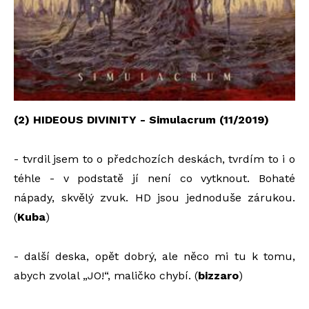
(2) HIDEOUS DIVINITY - Simulacrum (11/2019)
- tvrdil jsem to o předchozích deskách, tvrdím to i o
téhle - v podstatě jí není co vytknout. Bohaté
nápady, skvělý zvuk. HD jsou jednoduše zárukou.
(
Kuba
)
- další deska, opět dobrý, ale něco mi tu k tomu,
abych zvolal „JO!“, maličko chybí. (
bizzaro
)