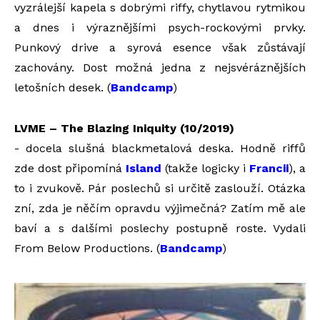
vyzrálejší kapela s dobrými riffy, chytlavou rytmikou
a dnes i výraznějšími psych-rockovými prvky.
Punkový drive a syrová esence však zůstávají
zachovány. Dost možná jedna z nejsvéráznějších
letošních desek. (
Bandcamp
)
LVME – The Blazing Iniquity (10/2019)
- docela slušná blackmetalová deska. Hodně riffů
zde dost připomíná
Island
(takže logicky i
Francii
), a
to i zvukově. Pár poslechů si určitě zaslouží. Otázka
zní, zda je něčím opravdu výjimečná? Zatím mě ale
baví a s dalšími poslechy postupně roste. Vydali
From Below Productions. (
Bandcamp
)