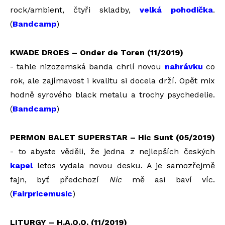
rock/ambient, čtyři skladby,
velká pohodička
.
(
Bandcamp
)
KWADE DROES – Onder de Toren (11/2019)
- tahle nizozemská banda chrlí novou
nahrávku
co
rok, ale zajímavost i kvalitu si docela drží. Opět mix
hodně syrového black metalu a trochy psychedelie.
(
Bandcamp
)
PERMON BALET SUPERSTAR – Hic Sunt (05/2019)
- to abyste věděli, že jedna z nejlepších českých
kapel
letos vydala novou desku. A je samozřejmě
fajn, byť předchozí
Nic
mě asi baví víc.
(
Fairpricemusic
)
LITURGY – H.A.Q.Q. (11/2019)