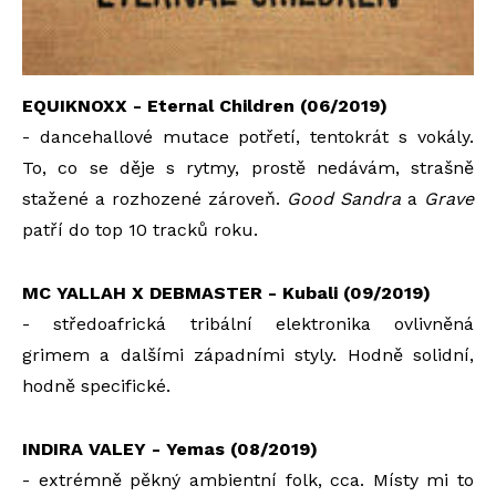
EQUIKNOXX - Eternal Children (06/2019)
- dancehallové mutace potřetí, tentokrát s vokály.
To, co se děje s rytmy, prostě nedávám, strašně
stažené a rozhozené zároveň.
Good Sandra
a
Grave
patří do top 10 tracků roku.
MC YALLAH X DEBMASTER - Kubali (09/2019)
- středoafrická tribální elektronika ovlivněná
grimem a dalšími západními styly. Hodně solidní,
hodně specifické.
INDIRA VALEY - Yemas (08/2019)
- extrémně pěkný ambientní folk, cca. Místy mi to