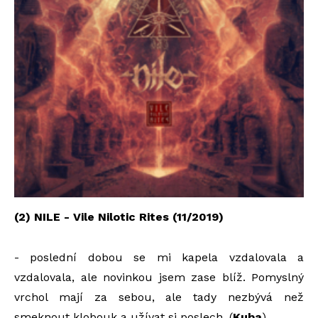
(2) NILE - Vile Nilotic Rites (11/2019)
- poslední dobou se mi kapela vzdalovala a
vzdalovala, ale novinkou jsem zase blíž. Pomyslný
vrchol mají za sebou, ale tady nezbývá než
smeknout klobouk a užívat si poslech. (
Kuba
)