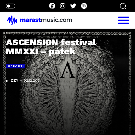
ASCENSION festival
MMXXI – pátek
REPORT
-
mIZZY
02.12.2021