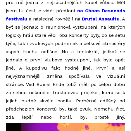
pro mě jedna z nejzásadnějších kapel vůbec. Měl
jsem tu čest je vidět předloni
na Chaos Descends
festivalu
a následně rovněž i na
Brutal Assaultu
. A
byť se jednalo o reunionová vystoupení, na kterých
logicky hráli staré věci, oba koncerty byly, co se setu
týče, tak i zvukových podmínek a celkové atmosféry
aspoň trochu odlišné. No a tentokrát, jelikož se
jednalo o první klubové vystoupení, tak bylo opět
jiné. A kupodivu fakt hodně jiné. První a asi
nejvýznamnější změna spočívala ve vizuální
stránce. Ved Buens Ende totiž měli po celou dobu
za sebou nekončící fraktálovou projekci, která se k
jejich hudbě skvěle hodila. Poměrně odlišný od
předchozích koncertů byl také zvuk. Nemohu říct,
zda lepší nebo horší, byl prostě jiný.