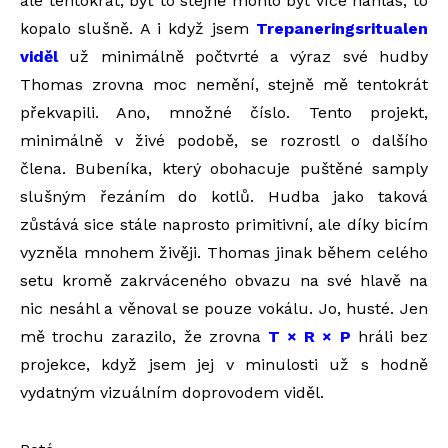
ale tentokrát, byť to stejně mohlo být více nahlas, to
kopalo slušně. A i když jsem
Trepaneringsritualen
viděl
už minimálně počtvrté a výraz své hudby
Thomas zrovna moc nemění, stejně mě tentokrát
překvapili. Ano, množné číslo. Tento projekt,
minimálně v živé podobě, se rozrostl o dalšího
člena. Bubeníka, který obohacuje puštěné samply
slušným řezáním do kotlů. Hudba jako taková
zůstává sice stále naprosto primitivní, ale díky bicím
vyzněla mnohem živěji. Thomas jinak během celého
setu kromě zakrváceného obvazu na své hlavě na
nic nesáhl a věnoval se pouze vokálu. Jo, husté. Jen
mě trochu zarazilo, že zrovna
T × R × P
hráli bez
projekce, když jsem jej v minulosti už s hodně
vydatným vizuálním doprovodem viděl.