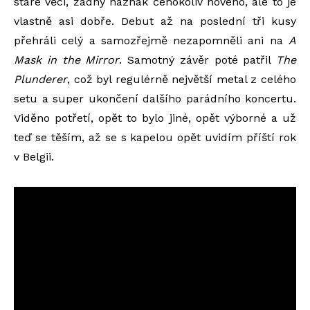
staré věci, žádný náznak čehokoliv nového, ale to je
vlastně asi dobře. Debut až na poslední tři kusy
přehráli celý a samozřejmě nezapomněli ani na
A
Mask in the Mirror
. Samotný závěr poté patřil
The
Plunderer
, což byl regulérně největší metal z celého
setu a super ukončení dalšího parádního koncertu.
Viděno potřetí, opět to bylo jiné, opět výborné a už
teď se těším, až se s kapelou opět uvidím příští rok
v Belgii.