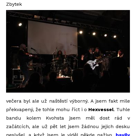
Zbytek
večera byl ale už naštěstí výborný. A jsem fakt mile
překvapený, že tohle mohu říct i o
Hexvessel
. Tuhle
bandu kolem Kvohsta jsem měl dost rád v
začátcích, ale už pět let jsem žádnou jejich desku
neslyšel, a když jsem je viděl někde naživo,
bavily