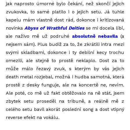
jak naprosto úmorné bylo čekání, než skončí jejich
zvukovka, to samé platilo i o jejich setu. Já tuhle
kapelu mám vlastně dost rád, dokonce i kritizovaná
novinka
Abyss of Wrathful Deities
se mi docela líbí,
ale naživo mě už podruhé
absolutně nebavila
(a
nejsem sám). Plus budiž za to, že zkrátili intra mezi
svými skladbami, dokonce i ty debilní kecy trochu
omezili, ale stejně to prostě neklaplo. Dost za to
může málo řezavý zvuk, s kterým by vás jejich
death metal rozjebal, možná i hudba samotná, která
prostě z desky funguje, ale na koncertě ne, nevím.
Ale poté, co mě už fakt obtěžovalo na ně stát, jsem
zbytek setu proseděl na tribuně, a reálně mě z
celého setu bavil akorát poslední song a dost vtipný
reverse efekt na vokálu.