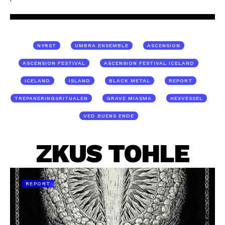
NYRST
UMBRA ENSEMBLE
ASCENSION
ASCENSION FESTIVAL
ASCENSION FESTIVAL ICELAND
ICELAND
ISLAND
BLACK METAL
REPORT
TREPANERINGSRITUALEN
GRAVE MIASMA
HEXVESSEL
VED BUENS ENDE
ZKUS TOHLE
REPORT