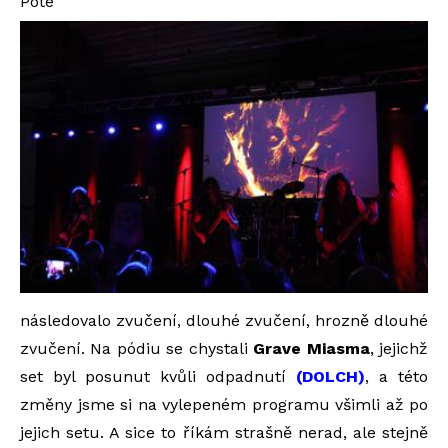
Poté
následovalo zvučení, dlouhé zvučení, hrozně dlouhé
zvučení. Na pódiu se chystali
Grave Miasma
, jejichž
set byl posunut kvůli odpadnutí
(DOLCH)
, a této
změny jsme si na vylepeném programu všimli až po
jejich setu. A sice to říkám strašně nerad, ale stejně