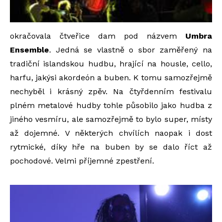
okračovala čtveřice dam pod názvem
Umbra
Ensemble
. Jedná se vlastně o sbor zaměřený na
tradiční islandskou hudbu, hrající na housle, cello,
harfu, jakýsi akordeón a buben. K tomu samozřejmě
nechyběl i krásný zpěv. Na čtyřdenním festivalu
plném metalové hudby tohle působilo jako hudba z
jiného vesmíru, ale samozřejmě to bylo super, místy
až dojemné. V některých chvílích naopak i dost
rytmické, díky hře na buben by se dalo říct až
pochodové. Velmi příjemné zpestření.