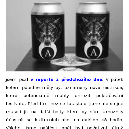
jsem psal
v reportu z předchozího dne
. V pátek
kolem poledne měly být oznámeny nové restrikce,
které potenciálně mohly ohrozit pokračování
festivalu. Před tím, než se tak stalo, jsme ale stejně
museli jít na další testy, které by nám umožnily
účastnit se kulturních akcí na dalších 48 hodin.
Všichni jsme naštěstí opět byli negativní, čímž