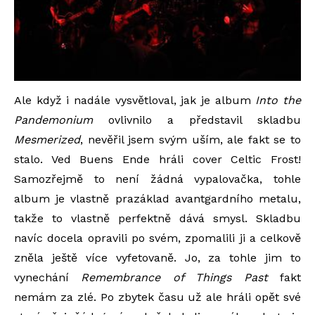
Ale když i nadále vysvětloval, jak je album
Into the
Pandemonium
ovlivnilo a představil skladbu
Mesmerized
, nevěřil jsem svým uším, ale fakt se to
stalo. Ved Buens Ende hráli cover Celtic Frost!
Samozřejmě to není žádná vypalovačka, tohle
album je vlastně prazáklad avantgardního metalu,
takže to vlastně perfektně dává smysl. Skladbu
navíc docela opravili po svém, zpomalili ji a celkově
zněla ještě více vyfetovaně. Jo, za tohle jim to
vynechání
Remembrance of Things Past
fakt
nemám za zlé. Po zbytek času už ale hráli opět své