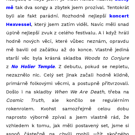
mě
tak dva songy a zbytek jsem prozíval. Tentokrát
byli ale fakt parádní. Rozhodně nejlepší
koncert
Hexvessel
, který jsem zatím viděl. Navíc měli snad
úplně nejlepší zvuk z celého festivalu. A i když hráli
hodně nových věcí, které vůbec neznám, opravdu
mě bavili od začátku až do konce. Vlastně jediná
starší věc byla krásná skladba
Woods to Conjure
z
No Holier Temple
. Z debutu, pokud se nepletu,
nezaznělo nic. Celý set jinak začali hodně klidně,
primárně folkovými věcmi, a postupně přitvrzovali.
Došlo i na skladby
When We Are Death
, třeba na
Cosmic Truth
, ale končilo se regulérním
rokenrolem. Kvohst samozřejmě celou dobu
naprosto výborně zpíval a jsem vlastně rád, že
vzhledem k tomu, jak měli postavený set, jsme si
aspoň částečně na chvíli mohli užít skočného