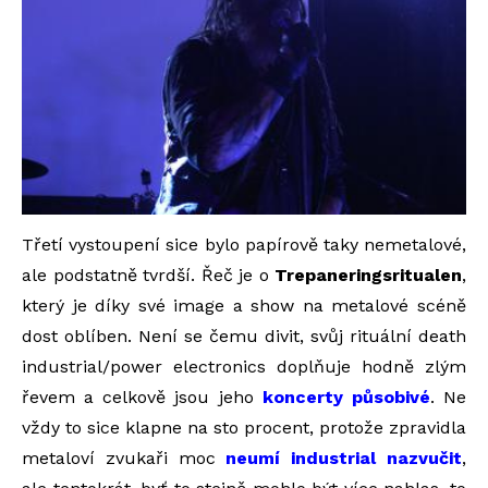
Třetí vystoupení sice bylo papírově taky nemetalové,
ale podstatně tvrdší. Řeč je o
Trepaneringsritualen
,
který je díky své image a show na metalové scéně
dost oblíben. Není se čemu divit, svůj rituální death
industrial/power electronics doplňuje hodně zlým
řevem a celkově jsou jeho
koncerty působivé
. Ne
vždy to sice klapne na sto procent, protože zpravidla
metaloví zvukaři moc
neumí industrial nazvučit
,