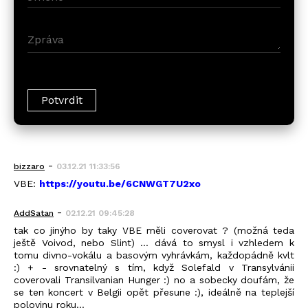
-
bizzaro
03.12.21 11:33:56
VBE:
https://youtu.be/6CNWGT7U2xo
-
AddSatan
02.12.21 09:45:28
tak co jinýho by taky VBE měli coverovat ? (možná teda
ještě Voivod, nebo Slint) ... dává to smysl i vzhledem k
tomu divno-vokálu a basovým vyhrávkám, každopádně kvlt
:) + - srovnatelný s tím, když Solefald v Transylvánii
coverovali Transilvanian Hunger :) no a sobecky doufám, že
se ten koncert v Belgii opět přesune :), ideálně na teplejší
polovinu roku...