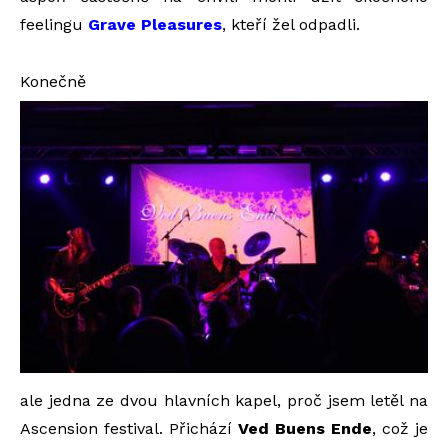
feelingu
Grave Pleasures
, kteří žel odpadli.
Konečně
ale jedna ze dvou hlavních kapel, proč jsem letěl na
Ascension festival. Přichází
Ved Buens Ende
, což je