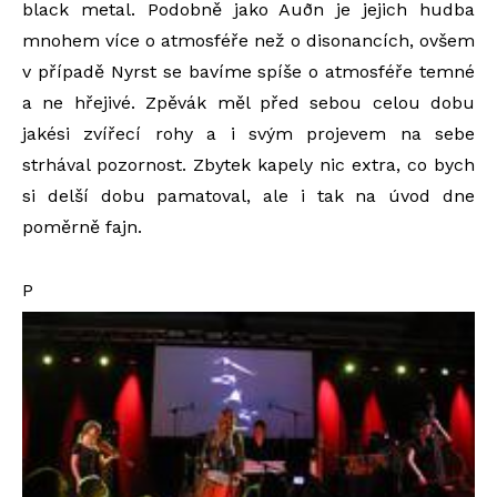
black metal. Podobně jako Auðn je jejich hudba
mnohem více o atmosféře než o disonancích, ovšem
v případě Nyrst se bavíme spíše o atmosféře temné
a ne hřejivé. Zpěvák měl před sebou celou dobu
jakési zvířecí rohy a i svým projevem na sebe
strhával pozornost. Zbytek kapely nic extra, co bych
si delší dobu pamatoval, ale i tak na úvod dne
poměrně fajn.
P