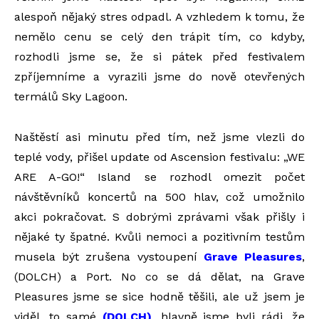
alespoň nějaký stres odpadl. A vzhledem k tomu, že
nemělo cenu se celý den trápit tím, co kdyby,
rozhodli jsme se, že si pátek před festivalem
zpříjemníme a vyrazili jsme do nově otevřených
termálů Sky Lagoon.
Naštěstí asi minutu před tím, než jsme vlezli do
teplé vody, přišel update od Ascension festivalu: „WE
ARE A-GO!“ Island se rozhodl omezit počet
návštěvníků koncertů na 500 hlav, což umožnilo
akci pokračovat. S dobrými zprávami však přišly i
nějaké ty špatné. Kvůli nemoci a pozitivním testům
musela být zrušena vystoupení
Grave Pleasures
,
(DOLCH) a Port. No co se dá dělat, na Grave
Pleasures jsme se sice hodně těšili, ale už jsem je
viděl, to samé
(DOLCH)
, hlavně jsme byli rádi, že