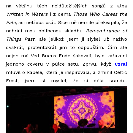
na většinu těch nejdůležitějších songů z alba
Written in Waters
i z dema
Those Who Caress the
Pale
, asi netřeba psát. Sice mě nemile překvapilo, že
nehráli mou oblíbenou skladbu
Remembrance of
Things Past
, ale jelikož jsem ji slyšel už naživo
dvakrát, protentokrát jim to odpouštím. Čím ale
nejen mě Ved Buens Ende šokovali, bylo zařazení
jednoho coveru v půlce setu. Zprvu, když
Czral
mluvil o kapele, která je inspirovala, a zmínil Celtic
Frost, jsem si myslel, že si dělá srandu.