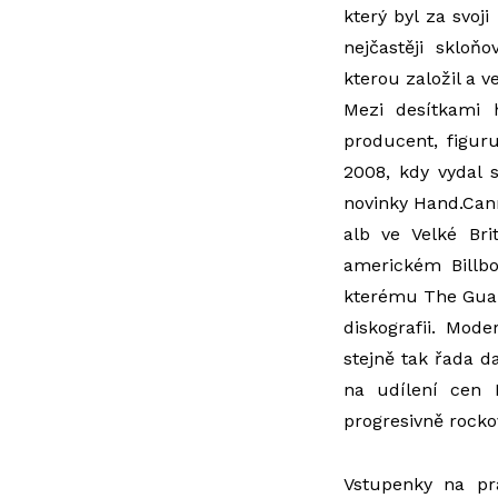
který byl za svoj
nejčastěji sklo
kterou založil a 
Mezi desítkami 
producent, figur
2008, kdy vydal s
novinky Hand.Cann
alb ve Velké Bri
americkém Billbo
kterému The Guard
diskografii. Mode
stejně tak řada d
na udílení cen 
progresivně rocko
Vstupenky na pr