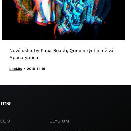
Nové skladby Papa Roach, Queensrÿche a živá
Apocalyptica
-
LooMis
2018-11-19
eme
CE 9
ELYSIUM