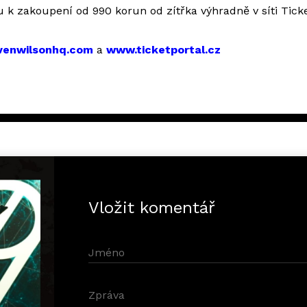
 k zakoupení od 990 korun od zítřka výhradně v síti Ticke
enwilsonhq.com
a
www.ticketportal.cz
Vložit komentář