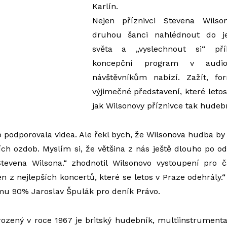
Karlín.
Nejen příznivci Stevena Wils
druhou šanci nahlédnout do j
světa a „vyslechnout si“ pří
koncepční program v audio-
návštěvníkům nabízí. Zažít, f
výjimečné představení, které letos
jak Wilsonovy příznivce tak hudebn
b podporovala videa. Ale řekl bych, že Wilsonova hudba by 
ích ozdob. Myslím si, že většina z nás ještě dlouho po 
Stevena Wilsona.“ zhodnotil Wilsonovo vystoupení pro 
en z nejlepších koncertů, které se letos v Praze odehrály.
 mu 90% Jaroslav Špulák pro deník Právo.
ozený v roce 1967 je britský hudebník, multiinstrumenta