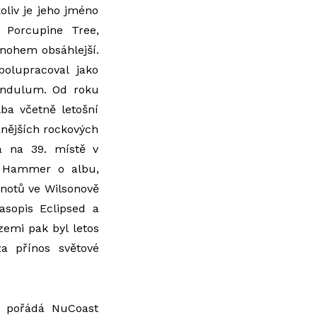
oliv je jeho jméno
 Porcupine Tree,
mnohem obsáhlejší.
olupracoval jako
Pendulum. Od roku
lba včetně letošní
anějších rockových
 a na 39. místě v
al Hammer o albu,
enotů ve Wilsonově
časopis Eclipsed a
zemi pak byl letos
a přínos světové
ý pořádá NuCoast