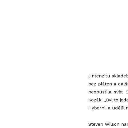
„Intenzitu sklade
bez pláten a dalš
neopustila svět 
Kozák. „Byl to jed
Hybernii a udělil
Steven Wilson nar