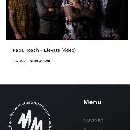
Papa Roach - Elevate (video)
-
LooMis
2019-03-26
Menu
NOVINKY