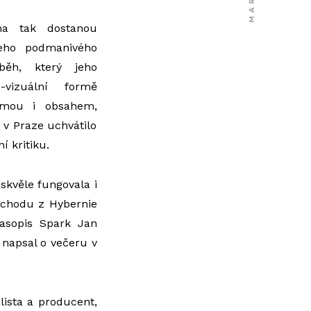
ona tak dostanou
eho podmanivého
běh, který jeho
vizuální formě
ormou i obsahem,
 v Praze uchvátilo
í kritiku.
skvěle fungovala i
odchodu z Hybernie
časopis Spark Jan
“ napsal o večeru v
lista a producent,