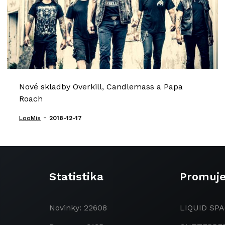
Nové skladby Overkill, Candlemass a Papa
Roach
-
LooMis
2018-12-17
Statistika
Promuj
Novinky: 22608
LIQUID SPA