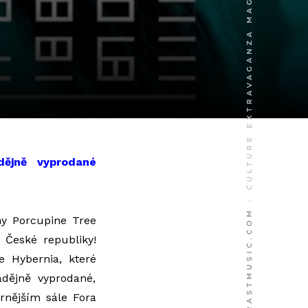
dějně vyprodané
ny Porcupine Tree
o České republiky!
e Hybernia, které
dějně vyprodané,
rnějším sále Fora