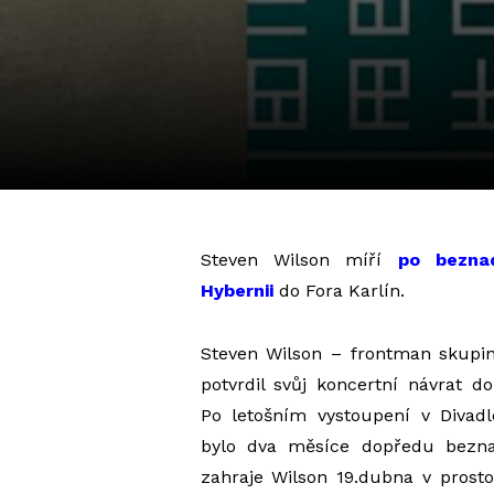
Steven Wilson míří
po bezna
Hybernii
do Fora Karlín.
Steven Wilson – frontman skupi
potvrdil svůj koncertní návrat d
Po letošním vystoupení v Divadl
bylo dva měsíce dopředu bezna
zahraje Wilson 19.dubna v prosto