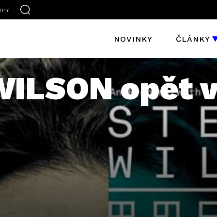
TIFY
NOVINKY
ČLÁNKY
ILSON opět v