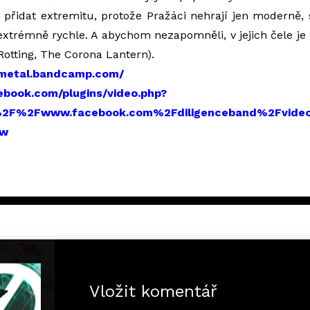
 přidat extremitu, protože Pražáci nehrají jen moderně, 
extrémně rychle. A abychom nezapomněli, v jejich čele j
Rotting, The Corona Lantern).
cemetal.bandcamp.com/
ebook.com/plugins/video.php?
%2F%2Fwww.facebook.com%2Fdiligenceband%2Fvide
ow
Vložit komentář