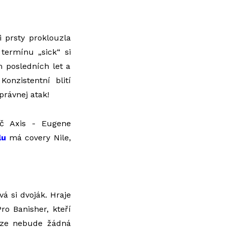
i prsty proklouzla
 termínu „sick“ si
m posledních let a
onzistentní blití
právnej atak!
áč Axis - Eugene
lu
má covery Nile,
á si dvoják. Hraje
ro Banisher, kteří
aze nebude žádná