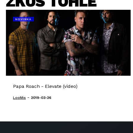
ZKUS TOHLE
NOVINKA
Papa Roach - Elevate (video)
-
LooMis
2019-03-26