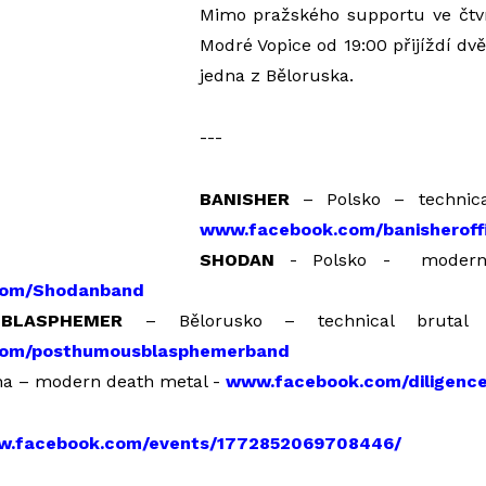
Mimo pražského supportu ve čtv
Modré Vopice od 19:00 přijíždí dvě
jedna z Běloruska.
---
BANISHER
– Polsko – technica
www.facebook.com/banisheroffi
SHODAN
- Polsko - modern 
com/Shodanband
BLASPHEMER
– Bělorusko – technical brutal 
om/posthumousblasphemerband
a – modern death metal -
www.facebook.com/diligenc
ww.facebook.com/events/1772852069708446/