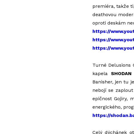
premiéra, takže ti,
deathovou modernu
oproti deskám neu
https://www.yo
https://www.you
https://www.yo
Turné Delusions 
kapela
SHODAN
Banisher, jen tu j
nebojí se zaplout 
epičnost Gojiry, 
energického, prog
https://shodan.
Celý dýchánek o