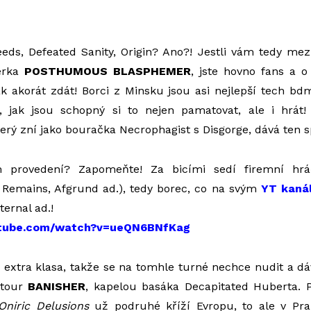
eeds, Defeated Sanity, Origin? Ano?! Jestli vám tedy mez
erka
POSTHUMOUS BLASPHEMER
, jste hovno fans a o
 akorát zdát! Borci z Minsku jsou asi nejlepší tech bd
jak jsou schopný si to nejen pamatovat, ale i hrát! K
erý zní jako bouračka Necrophagist s Disgorge, dává ten s
 provedení? Zapomeňte! Za bicími sedí firemní hr
 Remains, Afgrund ad.), tedy borec, co na svým
YT kaná
ernal ad.!
utube.com/watch?v=ueQN6BNfKag
 extra klasa, takže se na tomhle turné nechce nudit a dáv
 tour
BANISHER
, kapelou basáka Decapitated Huberta. P
Oniric Delusions
už podruhé kříží Evropu, to ale v Pr