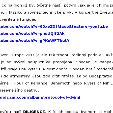
 co na nich již byli (včetně nás!), potvrdí, jak je jejich mu
 i klasiku a rovněž technické prvky – koncertně živelná
věřitelně funguje.
utube.com/watch?v=60xeZXtMaoo&feature=youtu.be
tube.com/watch?v=pnstIQIf2Ak
utube.com/watch?v=gPKcWFTkutY
Over Europe 2017 je ale tak trochu rodinný podnik. Takž
je se svými souputníky propojena. Shodan je naopa
eště hraje i na kytaru. A dost dobře! Shodan hrají modern
i do atmosféry. Jsou zde cítit riffáže jak od Decapitated
mírně i Hour of Penance, Behemoth nebo Rivers of Nihil
resivnějšího deathu.
bandcamp.com/album/protocol-of-dying
tevřou naši
DILIGENCE
. K jejich popisu bychom si mohl