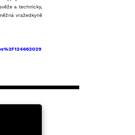
svěže a technicky,
e něžná vražedkyně
os%2F124662029