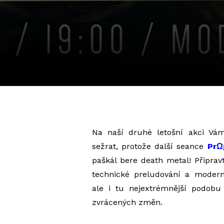
Na naší druhé letošní akci V
sežrat, protože další seance
PrΩ
paškál bere death metal! Připrav
technické preludování a modern
ale i tu nejextrémnější podobu
zvrácených změn.