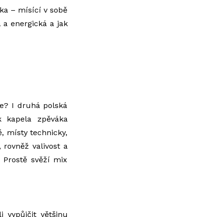
zika – mísící v sobě
 a energická a jak
e? I druhá polská
k kapela zpěváka
ě, místy technicky,
, rovněž valivost a
. Prostě svěží mix
i vypůjčit většinu