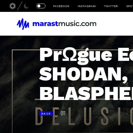
FACEBOOK
INSTAGRAM
TWITTER
SPO
PrΩgue E
SHODAN,
BLASPHE
AKCE