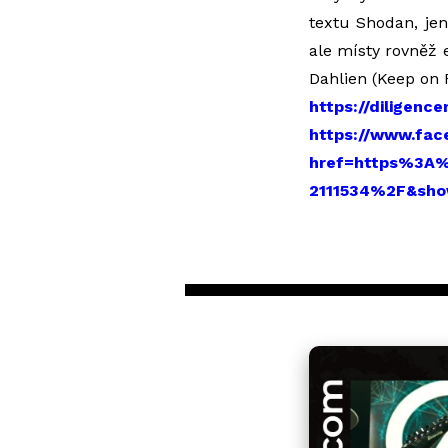
textu Shodan, jen
ale místy rovněž 
Dahlien (Keep on 
https://diligen
https://www.fac
href=https%3A
2111534%2F&sh