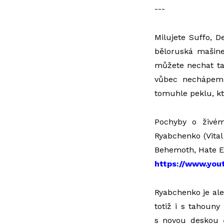
---
Milujete Suffo, D
běloruská mašin
můžete nechat tak
vůbec nechápem, 
tomuhle peklu, kt
Pochyby o živém
Ryabchenko (Vital
Behemoth, Hate Et
https://www.yo
Ryabchenko je ale
totiž i s tahouny
s novou deskou