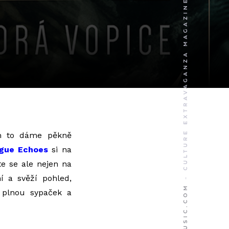
ám to dáme pěkně
gue Echoes
si na
te se ale nejen na
í a svěží pohled,
 plnou sypaček a