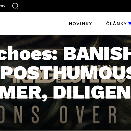
TIFY
NOVINKY
ČLÁNKY
choes: BANIS
 POSTHUMOU
MER, DILIGE