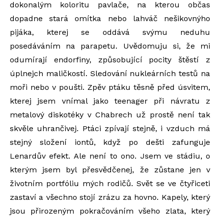
dokonalým koloritu pavlače, na kterou občas
dopadne stará omítka nebo lahváč nešikovnýho
pijáka, kterej se oddává svýmu neduhu
posedáváním na parapetu. Uvědomuju si, že mi
odumírají endorfiny, způsobující pocity štěstí z
úplnejch maličkostí. Sledování nukleárních testů na
moři nebo v poušti. Zpěv ptáku těsně před úsvitem,
kterej jsem vnímal jako teenager při návratu z
metalový diskotéky v Chabrech už prostě není tak
skvěle uhrančivej. Ptáci zpívají stejně, i vzduch má
stejný složení iontů, když po dešti zafunguje
Lenardův efekt. Ale není to ono. Jsem ve stádiu, o
kterým jsem byl přesvědčenej, že zůstane jen v
životním portfóliu mých rodičů. Svět se ve čtyřiceti
zastaví a všechno stojí zrázu za hovno. Kapely, který
jsou přirozeným pokračováním všeho zlata, který