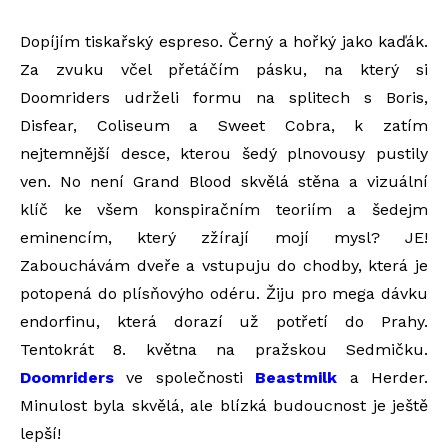
Dopíjím tiskařský espreso. Černý a hořký jako kaďák.
Za zvuku včel přetáčím pásku, na který si
Doomriders udrželi formu na splitech s Boris,
Disfear, Coliseum a Sweet Cobra, k zatím
nejtemnější desce, kterou šedý plnovousy pustily
ven. No není Grand Blood skvělá stěna a vizuální
klíč ke všem konspiračním teoriím a šedejm
eminencím, který zžírají mojí mysl? JE!
Zabouchávám dveře a vstupuju do chodby, která je
potopená do plísňovýho odéru. Žiju pro mega dávku
endorfinu, která dorazí už potřetí do Prahy.
Tentokrát 8. května na pražskou Sedmičku.
Doomriders
ve společnosti
Beastmilk
a Herder.
Minulost byla skvělá, ale blízká budoucnost je ještě
lepší!