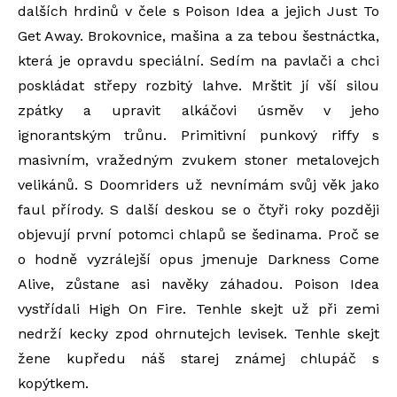
dalších hrdinů v čele s Poison Idea a jejich Just To
Get Away. Brokovnice, mašina a za tebou šestnáctka,
která je opravdu speciální. Sedím na pavlači a chci
poskládat střepy rozbitý lahve. Mrštit jí vší silou
zpátky a upravit alkáčovi úsměv v jeho
ignorantským trůnu. Primitivní punkový riffy s
masivním, vražedným zvukem stoner metalovejch
velikánů. S Doomriders už nevnímám svůj věk jako
faul přírody. S další deskou se o čtyři roky později
objevují první potomci chlapů se šedinama. Proč se
o hodně vyzrálejší opus jmenuje Darkness Come
Alive, zůstane asi navěky záhadou. Poison Idea
vystřídali High On Fire. Tenhle skejt už při zemi
nedrží kecky zpod ohrnutejch levisek. Tenhle skejt
žene kupředu náš starej známej chlupáč s
kopýtkem.