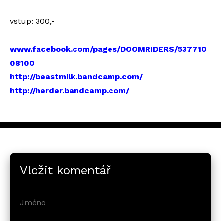
vstup: 300,-
www.facebook.com/pages/DOOMRIDERS/537710
08100
http://beastmilk.bandcamp.com/
http://herder.bandcamp.com/
Vložit komentář