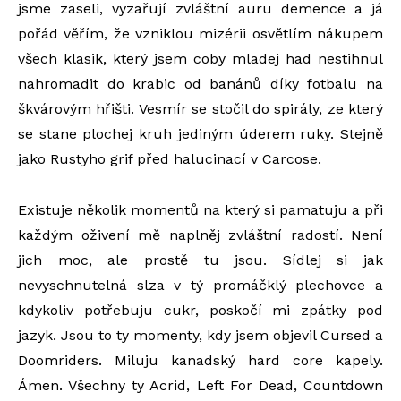
jsme zaseli, vyzařují zvláštní auru demence a já
pořád věřím, že vzniklou mizérii osvětlím nákupem
všech klasik, který jsem coby mladej had nestihnul
nahromadit do krabic od banánů díky fotbalu na
škvárovým hřišti. Vesmír se stočil do spirály, ze který
se stane plochej kruh jediným úderem ruky. Stejně
jako Rustyho grif před halucinací v Carcose.
Existuje několik momentů na který si pamatuju a při
každým oživení mě naplněj zvláštní radostí. Není
jich moc, ale prostě tu jsou. Sídlej si jak
nevyschnutelná slza v tý promáčklý plechovce a
kdykoliv potřebuju cukr, poskočí mi zpátky pod
jazyk. Jsou to ty momenty, kdy jsem objevil Cursed a
Doomriders. Miluju kanadský hard core kapely.
Ámen. Všechny ty Acrid, Left For Dead, Countdown