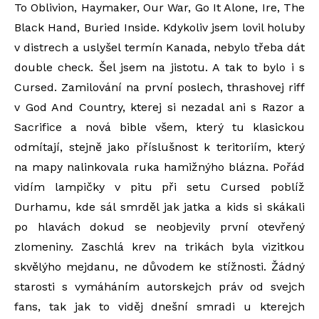
To Oblivion, Haymaker, Our War, Go It Alone, Ire, The
Black Hand, Buried Inside. Kdykoliv jsem lovil holuby
v distrech a uslyšel termín Kanada, nebylo třeba dát
double check. Šel jsem na jistotu. A tak to bylo i s
Cursed. Zamilování na první poslech, thrashovej riff
v God And Country, kterej si nezadal ani s Razor a
Sacrifice a nová bible všem, který tu klasickou
odmítají, stejně jako příslušnost k teritoriím, který
na mapy nalinkovala ruka hamižnýho blázna. Pořád
vidím lampičky v pitu při setu Cursed poblíž
Durhamu, kde sál smrděl jak jatka a kids si skákali
po hlavách dokud se neobjevily první otevřený
zlomeniny. Zaschlá krev na trikách byla vizitkou
skvělýho mejdanu, ne důvodem ke stížnosti. Žádný
starosti s vymáháním autorskejch práv od svejch
fans, tak jak to viděj dnešní smradi u kterejch