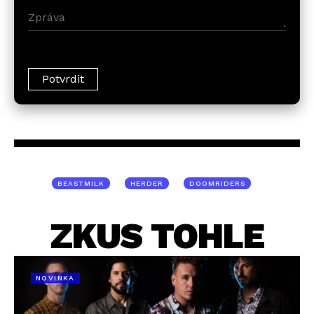
BEASTMILK
HERDER
DOOMRIDERS
ZKUS TOHLE
NOVINKA