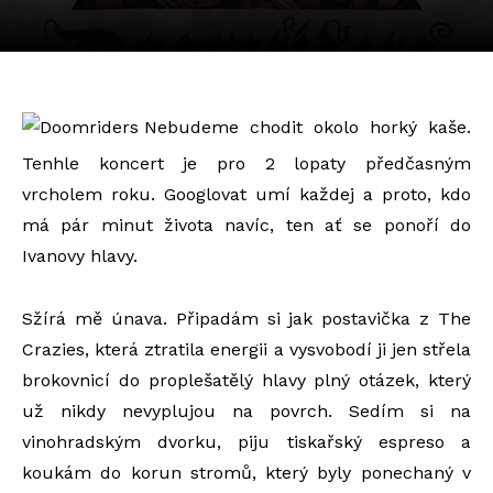
Nebudeme chodit okolo horký kaše.
Tenhle koncert je pro 2 lopaty předčasným
vrcholem roku. Googlovat umí každej a proto, kdo
má pár minut života navíc, ten ať se ponoří do
Ivanovy hlavy.
Sžírá mě únava. Připadám si jak postavička z The
Crazies, která ztratila energii a vysvobodí ji jen střela
brokovnicí do proplešatělý hlavy plný otázek, který
už nikdy nevyplujou na povrch. Sedím si na
vinohradským dvorku, piju tiskařský espreso a
koukám do korun stromů, který byly ponechaný v