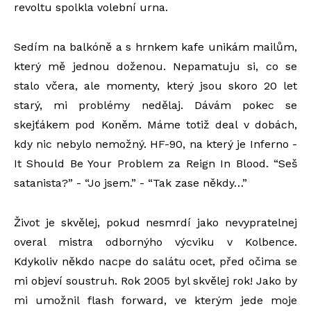
revoltu spolkla volební urna.
Sedím na balkóně a s hrnkem kafe unikám mailům,
který mě jednou doženou. Nepamatuju si, co se
stalo včera, ale momenty, který jsou skoro 20 let
starý, mi problémy nedělaj. Dávám pokec se
skejťákem pod Koněm. Máme totiž deal v dobách,
kdy nic nebylo nemožný. HF-90, na který je Inferno -
It Should Be Your Problem za Reign In Blood. “Seš
satanista?” - “Jo jsem.” - “Tak zase někdy…”
Život je skvělej, pokud nesmrdí jako nevypratelnej
overal mistra odbornýho výcviku v Kolbence.
Kdykoliv někdo nacpe do salátu ocet, před očima se
mi objeví soustruh. Rok 2005 byl skvělej rok! Jako by
mi umožnil flash forward, ve kterým jede moje