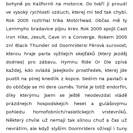
bohyně po Kalifornii na motorce. Do tváří jí proudí
ve vysoký rychlosti vzduch, kterej mi teď tak chybí.
Rok 2005 roztrhal trika Motörhead. Občas mě ty
Lemmyho bradavice pijou krev. Rok 2005 spojil Cast
Iron Hike, Jesuit, Cave In a Converge. Rokem 2005
zní Black Thunder od Doomriders! Férová surovost,
kterou hraje parta vyžilejch skejťáků (který jezděj
dodnes) pro zábavu. Hymnu Ride Or Die zpívá
každej, kdo ovládá jakejkoliv prostředek, kterej jde
pustit na plnej knedlík z kopce. Sedím na pavlači a
do obličeje se mi dere úsměv. Tohle je totiž endorfin,
díky kterýmu jsem se ještě neodevzdal vládě
prázdnejch hospodskejch hesel a gulášovýmu
pohledu homofobních/rasistickejch vrstevníků.
Některý chvíle už nemají tak silnou chuť a čas už
nevrátím, ale když slyším Doomriders ožívají i tuny