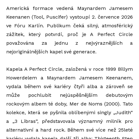
Americká formace vedená Maynardem Jamesem
Keenanen (Tool, Puscifer) vystoupí 2. července 2026
ve Fóru Karlín. Publikum čeká silný, atmosférický
zážitek, který potvrdí, proč je A Perfect Circle
považována za jednu z nejvýraznějších a
nejoriginálnějších kapel své generace.
Kapela A Perfect Circle, založená v roce 1999 Billym
Howerdelem a Maynardem Jamesem Keenanem,
vydala během své kariéry čtyři alba a zároveň se
může pochlubit nejúspěšnějším debutovým
rockovým albem té doby, Mer de Noms (2000). Tato
kolekce, která se pyšnila oblíbenými singly „Judith“
a „3 Libras“, představovala významný milník pro
alternativní a hard rock. Během své více než 25leté
kariéry vydala kapela další tři alba: Thirteenth Step