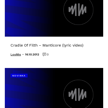
Cradle Of Filth – Manticore (lyric video)
-
LooMis
16.10.2012
0
NOVINKA