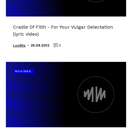
Cradle Of Filth - For Your Vulgar Delectation
(lyric video)
-
LooMis
25.09.2012
0
NOVINKA