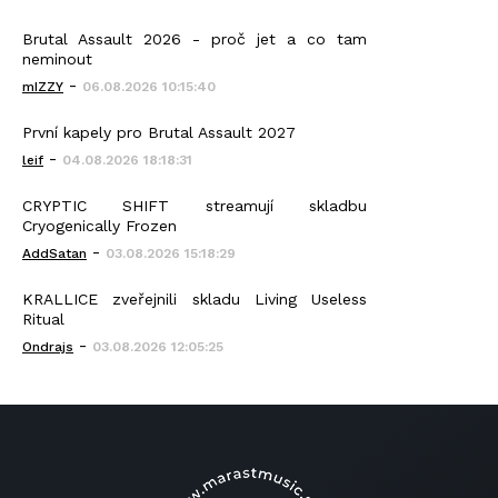
Brutal Assault 2026 - proč jet a co tam
neminout
-
mIZZY
06.08.2026 10:15:40
První kapely pro Brutal Assault 2027
-
leif
04.08.2026 18:18:31
CRYPTIC SHIFT streamují skladbu
Cryogenically Frozen
-
AddSatan
03.08.2026 15:18:29
KRALLICE zveřejnili skladu Living Useless
Ritual
-
Ondrajs
03.08.2026 12:05:25