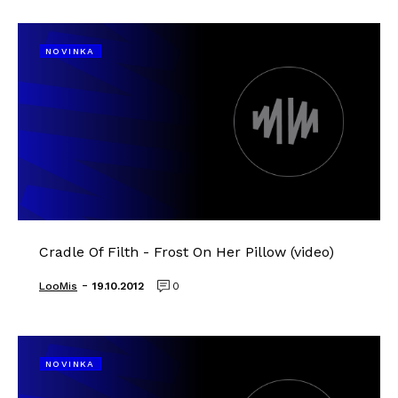
NOVINKA
Cradle Of Filth - Frost On Her Pillow (video)
-
LooMis
19.10.2012
0
NOVINKA