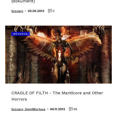
(dokument)
-
bizzaro
20.05.2013
0
RECENZE
CRADLE OF FILTH - The Manticore and Other
Horrors
-
bizzaro, DemiMortuus
06.11.2012
48