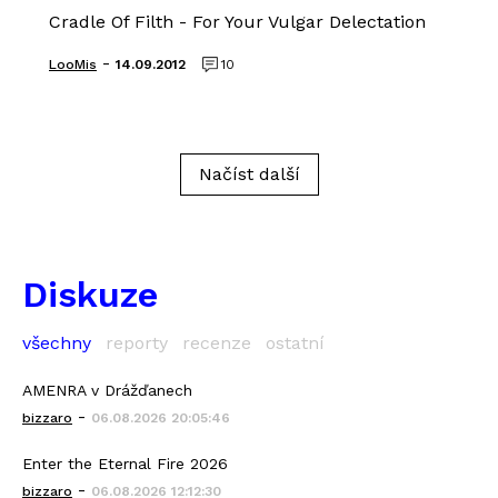
Cradle Of Filth - For Your Vulgar Delectation
-
LooMis
14.09.2012
10
Načíst další
Diskuze
všechny
reporty
recenze
ostatní
AMENRA v Drážďanech
-
bizzaro
06.08.2026 20:05:46
Enter the Eternal Fire 2026
-
bizzaro
06.08.2026 12:12:30