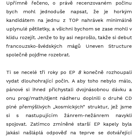
Upřímně řečeno, o právě recenzovaném počinu
bych mohl jednoduše napsat, že je horkým
kandidátem na jednu z TOP nahrávek minimálně
uplynulé pětiletky, a všichni bychom se zase mohli v
klidu rozejít. Jenže to by asi neprošlo, takže si debut
francouzsko-švédských mágů Uneven Structure
společně pojďme rozebrat.
Ti se necelé tři roky po EP
8
konečně rozhoupali
vydat dlouhohrající počin. A aby toho nebylo málo,
pánové si ihned přichystali dvojnásobnou dávku a
onu prog/math/djent nádheru doplnili o druhé CD
plné přemýšlivých „kosmických“ struktur, jež jsme
si s nastupujícím žánrem-nežánrem navykli
spojovat. Zatímco zmíněné starší EP kapely byla
jakási našláplá odpověď na teprve se dotvářející