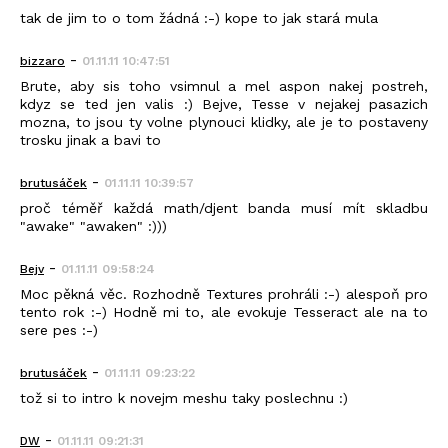
tak de jim to o tom žádná :-) kope to jak stará mula
-
bizzaro
01.11.11 10:47:51
Brute, aby sis toho vsimnul a mel aspon nakej postreh,
kdyz se ted jen valis :) Bejve, Tesse v nejakej pasazich
mozna, to jsou ty volne plynouci klidky, ale je to postaveny
trosku jinak a bavi to
-
brutusáček
01.11.11 10:39:57
proč téměř každá math/djent banda musí mít skladbu
"awake" "awaken" :)))
-
Bejv
01.11.11 09:58:24
Moc pěkná věc. Rozhodně Textures prohráli :-) alespoň pro
tento rok :-) Hodně mi to, ale evokuje Tesseract ale na to
sere pes :-)
-
brutusáček
01.11.11 09:23:22
tož si to intro k novejm meshu taky poslechnu :)
-
DW
01.11.11 09:21:31