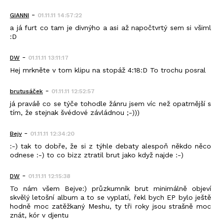
-
GIANNI
01.11.11 14:57:22
a já furt co tam je divnýho a asi až napočtvrtý sem si všiml
:D
-
DW
01.11.11 13:11:17
Hej mrkněte v tom klipu na stopáž 4:18:D To trochu posral
-
brutusáček
01.11.11 12:52:57
já praváě co se týče tohodle žánru jsem víc než opatrnější s
tím, že stejnak švédové závládnou ;-)))
-
Bejv
01.11.11 12:34:20
:-) tak to dobře, že si z týhle debaty alespoň někdo něco
odnese :-) to co bizz ztratil brut jako když najde :-)
-
DW
01.11.11 12:15:38
To nám všem Bejve:) průzkumník brut minimálně objeví
skvělý letošní album a to se vyplatí, řekl bych EP bylo ještě
hodně moc zatěžkaný Meshu, ty tři roky jsou strašně moc
znát, kór v djentu