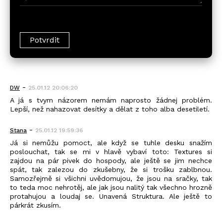
-
DW
25.01.12 20:06:20
A já s tvym názorem nemám naprosto žádnej problém.
Lepší, než nahazovat desítky a dělat z toho alba desetiletí.
-
Stana
25.01.12 19:59:36
Já si nemůžu pomoct, ale když se tuhle desku snažím
poslouchat, tak se mi v hlavě vybaví toto: Textures si
zajdou na pár pivek do hospody, ale ještě se jim nechce
spát, tak zalezou do zkušebny, že si trošku zablbnou.
Samozřejmě si všichni uvědomujou, že jsou na sračky, tak
to teda moc nehrotěj, ale jak jsou nalitý tak všechno hrozně
protahujou a loudaj se. Unavená Struktura. Ale ještě to
párkrát zkusím.