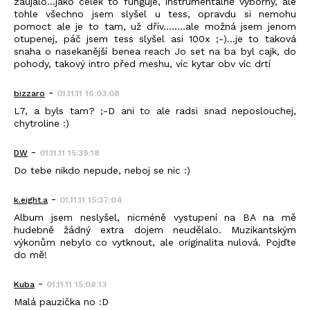
zaujalo…jako celek to funguje, instrumentálně výborný, ale
tohle všechno jsem slyšel u tess, opravdu si nemohu
pomoct ale je to tam, už dřív……..ale možná jsem jenom
otupenej, páč jsem tess slyšel asi 100x ;-)...je to taková
snaha o nasekanější benea reach Jo set na ba byl cajk, do
pohody, takový intro před meshu, víc kytar obv víc drtí
-
bizzaro
01.11.11 16:03:08
L7, a byls tam? ;-D ani to ale radsi snad neposlouchej,
chytroline :)
-
DW
01.11.11 15:39:18
Do tebe nikdo nepude, neboj se nic :)
-
k.eight.a
01.11.11 15:37:04
Album jsem neslyšel, nicméně vystupení na BA na mě
hudebně žádný extra dojem neudělalo. Muzikantským
výkonům nebylo co vytknout, ale originalita nulová. Pojďte
do mě!
-
Kuba
01.11.11 15:08:13
Malá pauzička no :D