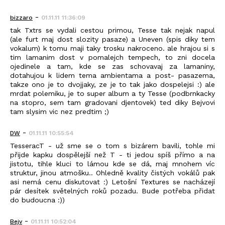
-
bizzaro
01.11.11 11:36:09
tak Txtrs se vydali cestou primou, Tesse tak nejak napul
(ale furt maj dost slozity pasaze) a Uneven (spis diky tem
vokalum) k tomu maji taky trosku nakroceno. ale hrajou si s
tim lamanim dost v pomalejch tempech, to zni docela
ojedinele a tam, kde se zas schovavaj za lamaniny,
dotahujou k lidem tema ambientama a post- pasazema,
takze ono je to dvojjaky, ze je to tak jako dospelejsi :) ale
mrdat polemiku, je to super album a ty Tesse (podbrnkacky
na stopro, sem tam gradovani djentovek) ted diky Bejvovi
tam slysim vic nez predtim ;)
-
DW
01.11.11 10:55:54
TesseracT - už sme se o tom s bizárem bavili, tohle mi
přijde kapku dospělejší než T - ti jedou spíš přímo a na
jistotu, tihle kluci to lámou kde se dá, maj mnohem víc
struktur, jinou atmošku.. Ohledně kvality čistých vokálů pak
asi nemá cenu diskutovat :) Letošní Textures se nacházejí
pár desítek světelných roků pozadu. Bude potřeba přidat
do budoucna :))
-
Bejv
01.11.11 10:52:04