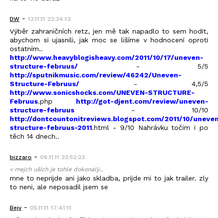
-
DW
13.11.11 22:34:13
Výběr zahraničních retz, jen mě tak napadlo to sem hodit,
abychom si ujasnili, jak moc se lišíme v hodnocení oproti
ostatním..
http://www.heavyblogisheavy.com/2011/10/17/uneven-
structure-februus/
- 5/5
http://sputnikmusic.com/review/46242/Uneven-
Structure-Februus/
- 4,5/5
http://www.sonicshocks.com/UNEVEN-STRUCTURE-
Februus
.php
http://got-djent.com/review/uneven-
structure-februus
- 10/10
http://dontcountonitreviews.blogspot.com/2011/10/uneve
structure-februus-2011
.html - 9/10 Nahrávku točim i po
těch 14 dnech..
-
bizzaro
06.11.11 22:52:23
v mejch uších je tohle dokonalý...
mne to neprijde ani jako skladba, prijde mi to jak trailer. zly
to neni, ale neposadil jsem se
-
Bejv
05.11.11 17:41:11