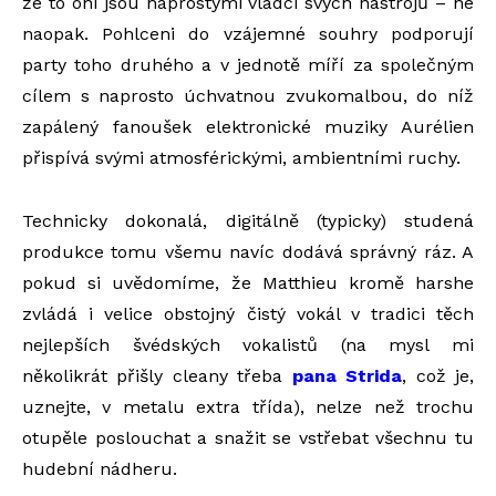
že to oni jsou naprostými vládci svých nástrojů – ne
naopak. Pohlceni do vzájemné souhry podporují
party toho druhého a v jednotě míří za společným
cílem s naprosto úchvatnou zvukomalbou, do níž
zapálený fanoušek elektronické muziky Aurélien
přispívá svými atmosférickými, ambientními ruchy.
Technicky dokonalá, digitálně (typicky) studená
produkce tomu všemu navíc dodává správný ráz. A
pokud si uvědomíme, že Matthieu kromě harshe
zvládá i velice obstojný čistý vokál v tradici těch
nejlepších švédských vokalistů (na mysl mi
několikrát přišly cleany třeba
pana Strida
, což je,
uznejte, v metalu extra třída), nelze než trochu
otupěle poslouchat a snažit se vstřebat všechnu tu
hudební nádheru.