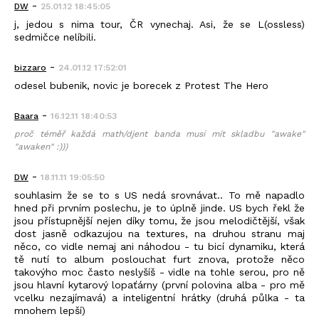
-
DW
25.01.12 18:45:05
j, jedou s nima tour, ČR vynechaj. Asi, že se L(ossless)
sedmičce nelíbili.
-
bizzaro
24.01.12 17:52:01
odesel bubenik, novic je borecek z Protest The Hero
-
Baara
16.12.11 18:40:53
proč téměř každá math/djent banda musí mít skladbu "awake"
"awaken" :)))
-
DW
18.11.11 19:05:50
souhlasim že se to s US nedá srovnávat.. To mě napadlo
hned při prvním poslechu, je to úplně jinde. US bych řekl že
jsou přístupnější nejen díky tomu, že jsou melodičtější, však
dost jasně odkazujou na textures, na druhou stranu maj
něco, co vidle nemaj ani náhodou - tu bicí dynamiku, která
tě nutí to album poslouchat furt znova, protože něco
takovýho moc často neslyšíš - vidle na tohle serou, pro ně
jsou hlavní kytarový lopaťárny (první polovina alba - pro mě
vcelku nezajímavá) a inteligentní hrátky (druhá půlka - ta
mnohem lepší)