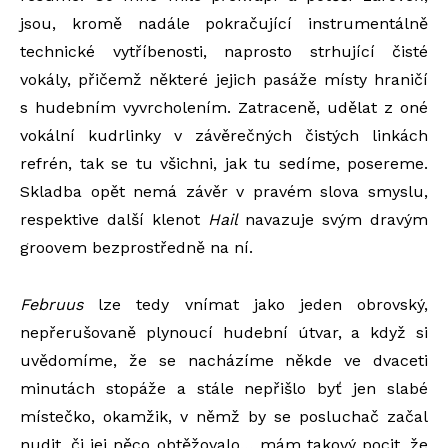
jsou, kromě nadále pokračující instrumentálně
technické vytříbenosti, naprosto strhující čisté
vokály, přičemž některé jejich pasáže místy hraničí
s hudebním vyvrcholením. Zatraceně, udělat z oné
vokální kudrlinky v závěrečných čistých linkách
refrén, tak se tu všichni, jak tu sedíme, posereme.
Skladba opět nemá závěr v pravém slova smyslu,
respektive další klenot
Hail
navazuje svým dravým
groovem bezprostředně na ní.
Februus
lze tedy vnímat jako jeden obrovský,
nepřerušovaně plynoucí hudební útvar, a když si
uvědomíme, že se nacházíme někde ve dvaceti
minutách stopáže a stále nepřišlo byť jen slabé
místečko, okamžik, v němž by se posluchač začal
nudit, či jej něco obtěžovalo… mám takový pocit, že