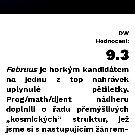
DW
Hodnocení:
9.3
Februus
je horkým kandidátem
na jednu z top nahrávek
uplynulé pětiletky.
Prog/math/djent nádheru
doplnili o řadu přemýšlivých
„kosmických“ struktur, jež
jsme si s nastupujícím žánrem-