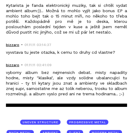
Kytarista je fanda elektronický muziky, tak si chtěl vydat
ambient album:)).. Možná to mohlo vyjít jako bonus EP a
mohlo toho bejt tak o 15 minut míň, no někoho to třeba
potěší. Každopádně pro mě je to deska, kterou
poslouchám poslední tejden v kuse a ještě jsem neměl
důvod pustit nic jinýho, což se mi už pár let nestalo.
-
bizzaro
01.11.11 03:14:37
vyvstava tu jeste otazka, k cemu to druhy cd vlastne?
-
bizzaro
01.11.11 02:41:09
vyborny album bez nejmensich debat. misty napadity
hodne, misty "klasika", ale vzdy solidne ubalancujici tu
hranici - ty tri kytary jsou znat a ambienty ve skladbach
znej supr, samostatne me az tolik neberou, trosku to album
rozmelnuji. a album vyslo pred ani ne trema hodinama.. ;-)
UNEVEN STRUCTURE
PROGRESSIVE METAL
MATH METAL
AMBIENT
DJENT
MODERN METAL