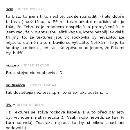
-
Bejv
01.11.11 12:12:27
to bizz: to jsem ti to nechtěl takhle rozhodit :-) ale dobře
ti tak :-) což třeba u EP mi tak markatní nepřišlo, ale je
fakt, že Februus je mnohem dospělejší a promyšlenější. A
jsem rád, že v djentu jsou ještě kapely, který nezněj jak dalši
tři jiný. to, že textures jsou víc rockovka by nevadilo, ale
nějak to co mě na tom bavilo se vytratilo. Neříkám, že je to
špatný, ale čekal jsem víc. Ke zpěvu snad jenom, že Erik mi
byl bližší.
-
bizzaro
01.11.11 12:01:28
Brut: stejne nic neobjevis ;-D
-
brutusáček
01.11.11 11:54:44
tak dospělejší než tess...prrr to si to fakt pustim......
-
DW
01.11.11 11:48:44
j z Textures se stává rocková kapela :D A to před pár lety
byli vrcholem math metalu :).. Však nikdo netvrdí, že tam (v
tom soundu) Teserakt nejsou, to by si nikdo snad ani
nedovolil:)