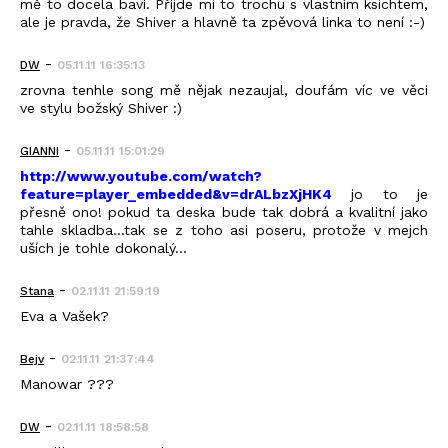
mě to docela baví. Příjde mi to trochu s vlastním ksichtem,
ale je pravda, že Shiver a hlavně ta zpěvová linka to není :-)
-
DW
05.11.11 16:35:13
zrovna tenhle song mě nějak nezaujal, doufám víc ve věci
ve stylu božský Shiver :)
-
GIANNI
05.11.11 15:01:29
http://www.youtube.com/watch?
feature=player_embedded&v=drALbzXjHK4
jo to je
přesně ono! pokud ta deska bude tak dobrá a kvalitní jako
tahle skladba...tak se z toho asi poseru, protože v mejch
uších je tohle dokonalý...
-
Stana
02.11.11 21:59:19
Eva a Vašek?
-
Bejv
02.11.11 21:37:44
Manowar ???
-
DW
02.11.11 18:58:58