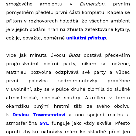
smogového ambientu v
Exmersion
, prvním
pomyslném předělu první části kompletu. Kapela se
přitom v rozhovorech holedbá, že všechen ambient
je v jejich podání hrán na zhusta zefektované kytary,
což je, považte, poměrně
unikátní přístup
.
Více jak minuta úvodu
Buds
dostává především
progresivními bicími party, nikam se nežene,
Matthieu pozvolna odzpívává své party a vůbec
první polovina sedmiminutovky proběhne
v uvolnění, aby se v půlce druhé zlomila do slušné
atmosférické, sonické souhry. Aurélien v tomto
okamžiku plnými hrstmi těží ze svého obdivu
k
Devinu Townsendovi
a ono spojení mathu a
atmosférična
SYL
funguje jako vždy skvěle. Přesto
oproti zbytku nahrávky mám ke skladbě přeci jen