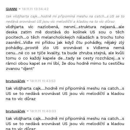
-
GIANNI
18.11.11 13:34:42
tak vildjharta cajk....hodně mi připomíná meshu na catch...s US se to
nedává srovnávat US jsou víc melodičtí a kladou na to víc důraz
vildhjarta víc nazlobená, nervní...struktura nejasná...ale
deska zatim mě dostává do kolínek US sou o těch
pocitech...o těch melancholickejch náladách a trochu toho
zasnění...Vidle mi přídou jak když čtu pohádky, nějaký zlý
pohádky...prostě zlo US srovnávat s Vidlema nemá
cenu...né co se týče kvality, ta bude zhruba stejná, ale kvůli
tomu o co každý kapele de...tady se cesty rozcházej...a v
rámci obou kapel se mi líbí, že dou hodně mimo tu cestičku
zvanou "djent"
-
brutusáček
18.11.11 11:43:53
tak vildjharta cajk....hodně mi připomíná meshu na catch...s
US se to nedává srovnávat US jsou víc melodičtí a kladou
na to víc důraz
-
brutusáček
18.11.11 11:40:03
tak vildjharta cajk....hodně mi připomíná meshu na catch...s
US se to nedává srovnávat US jsou víc melodičtí a kladou
na to víc důraz