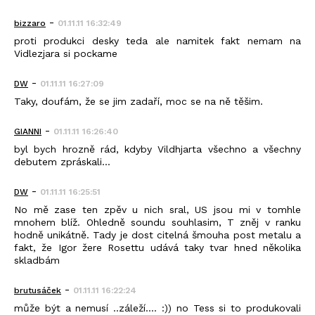
-
bizzaro
01.11.11 16:32:49
proti produkci desky teda ale namitek fakt nemam na
Vidlezjara si pockame
-
DW
01.11.11 16:27:09
Taky, doufám, že se jim zadaří, moc se na ně těšim.
-
GIANNI
01.11.11 16:26:40
byl bych hrozně rád, kdyby Vildhjarta všechno a všechny
debutem zpráskali...
-
DW
01.11.11 16:25:51
No mě zase ten zpěv u nich sral, US jsou mi v tomhle
mnohem blíž. Ohledně soundu souhlasim, T zněj v ranku
hodně unikátně. Tady je dost citelná šmouha post metalu a
fakt, že Igor žere Rosettu udává taky tvar hned několika
skladbám
-
brutusáček
01.11.11 16:22:24
může být a nemusí ..záleží.... :)) no Tess si to produkovali