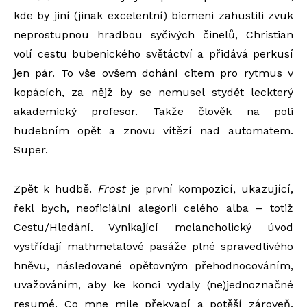
kde by jiní (jinak excelentní) bicmeni zahustili zvuk
neprostupnou hradbou syčivých činelů, Christian
volí cestu bubenického světáctví a přidává perkusí
jen pár. To vše ovšem dohání citem pro rytmus v
kopácích, za nějž by se nemusel stydět leckterý
akademický profesor. Takže člověk na poli
hudebním opět a znovu vítězí nad automatem.
Super.
Zpět k hudbě.
Frost
je první kompozicí, ukazující,
řekl bych, neoficiální alegorii celého alba – totiž
Cestu/Hledání. Vynikající melancholický úvod
vystřídají mathmetalové pasáže plné spravedlivého
hněvu, následované opětovným přehodnocováním,
uvažováním, aby ke konci vydaly (ne)jednoznačné
resumé. Co mne mile překvapí a potěší zároveň,