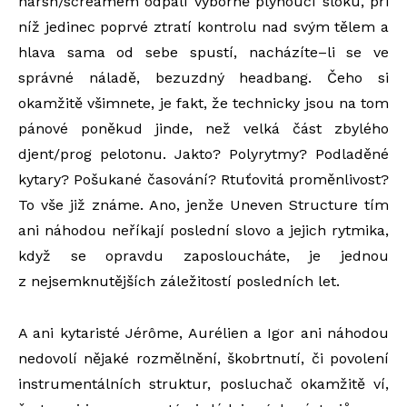
harsh/screamem odpálí výborně plynoucí sloku, při
níž jedinec poprvé ztratí kontrolu nad svým tělem a
hlava sama od sebe spustí, nacházíte–li se ve
správné náladě, bezuzdný headbang. Čeho si
okamžitě všimnete, je fakt, že technicky jsou na tom
pánové poněkud jinde, než velká část zbylého
djent/prog pelotonu. Jakto? Polyrytmy? Podladěné
kytary? Pošukané časování? Rtuťovitá proměnlivost?
To vše již známe. Ano, jenže Uneven Structure tím
ani náhodou neříkají poslední slovo a jejich rytmika,
když se opravdu zaposloucháte, je jednou
z nejsemknutějších záležitostí posledních let.
A ani kytaristé Jérôme, Aurélien a Igor ani náhodou
nedovolí nějaké rozmělnění, škobrtnutí, či povolení
instrumentálních struktur, posluchač okamžitě ví,