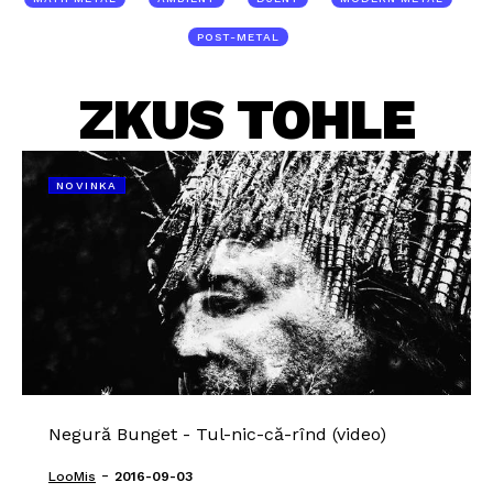
POST-METAL
ZKUS TOHLE
NOVINKA
Negură Bunget - Tul-nic-că-rînd (video)
-
LooMis
2016-09-03