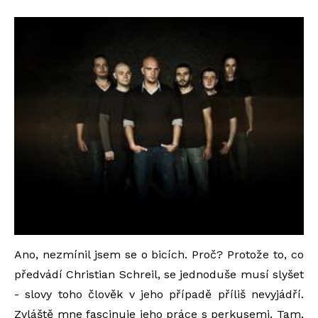
Ano, nezmínil jsem se o bicích. Proč? Protože to, co
předvádí Christian Schreil, se jednoduše musí slyšet
- slovy toho člověk v jeho případě příliš nevyjádří.
Zvláště mne fascinuje jeho práce s perkusemi. Tam,