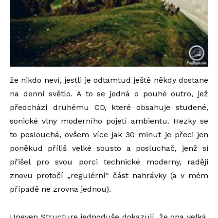
že nikdo neví, jestli je odtamtud ještě někdy dostane
na denní světlo. A to se jedná o pouhé outro, jež
předchází druhému CD, které obsahuje studené,
sonické vlny moderního pojetí ambientu. Hezky se
to poslouchá, ovšem více jak 30 minut je přeci jen
poněkud příliš velké sousto a posluchač, jenž si
přišel pro svou porci technické moderny, raději
znovu protočí „regulérní“ část nahrávky (a v mém
případě ne zrovna jednou).
Uneven Structure jednoduše dokazují, že ona velká,