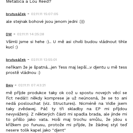
Metallica a Lou Reed?
-
brutusáček
02.11.11 15:07:05
ale stejnak bohové jsou jenom jedni :)))
-
DW
02.11.11 14:25:28
Všimli jsme si hehe :).. U mě asi chvíli budou vládnout tihle
kucí :)
-
brutusáček
02.11.11 12:55:01
neřikam že je špatná...jen Tess maj lepší...v djentu u mě tess
prostě vládnou :)
-
Bejv
02.11.11 07:43:21
mě příjde produkce taky ok což u spostu novejch věcí se
říct nedá!!! někdy komprese je už neúnosná, že se to ani
nedá poslouchat (viz. Structures). Nicméně na Vidle jsem
taky zvědavej. Páč ty tři skladby na EP mi příjdou
nevyvážený. Z některých části mi spadla brada, ale jinde mi
to přišlo jako vata. Hoši maj trochu smůlu, že jdou s
křížkem po funusu, protože mi příjde, že žádnej styl teď
nesere tolik kapel jako "djent"