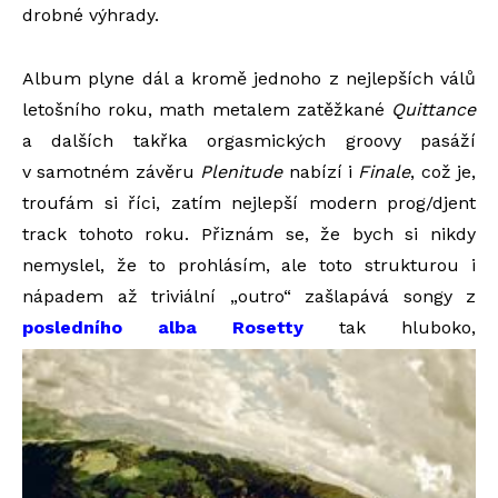
drobné výhrady.
Album plyne dál a kromě jednoho z nejlepších válů
letošního roku, math metalem zatěžkané
Quittance
a dalších takřka orgasmických groovy pasáží
v samotném závěru
Plenitude
nabízí i
Finale
, což je,
troufám si říci, zatím nejlepší modern prog/djent
track tohoto roku. Přiznám se, že bych si nikdy
nemyslel, že to prohlásím, ale toto strukturou i
nápadem až triviální „outro“ zašlapává songy z
posledního alba Rosetty
tak hluboko,