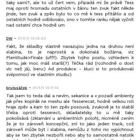
taky sami?, ale to už čert vem, připadá mi že právě Tess
maj oproti hromadu ostatních v žánru ten zvuk fakt někde
jinde, ten zvuk a zpěv bylo to co mě k tess přitáhlo a od
ostatních hodně odlišovalo, ono v tomhle ranku nějak vyčnít
nad ostatní chce hodně um
-
DW
01.11.11 16:18:40
Fakt, že skladby vlastně navazujou jedna na druhou není
slabina, to je naprostá a dokonalá božárna, viz
Plentitude>Finale (ufff). Zbytek tvýho postu, vzhledem k
tomu, jak moc máš starší(?) Téčka rád (rozhodně o dost
víc než já), beru:) Ad produkce - kluci si to produkovali
svépomocí ve vlastním studiu:)
-
brutusáček
01.11.11 16:11:14
Tak jsem to teda dal a nevím, sekanice a v pozadí ambienty
jak přes kopírák ne meshu ale Tesserecat, hodně velkou roli
hraje zpěv a kam to ten zpěv posouvá, zvukově je to slabší
třeba oproti tesserect, skladatelsky to u mě taky
pokolísává (zklamání u ambientních poloh), nicméně cením
že je to zároveň koncepční, zní to jako jeden track, což
zároveň může být i slabina, nemůžu z toho nic vypíchnout
aby se ten zbytek nezbořil nebo aby to samostatně natolik