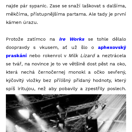
najde pár sypanic. Zase se snaží laškovat s dalšíma,
měkčíma, přístupnějšíma partama. Ale tady je první
kámen úrazu.
Protože zatímco na
Ire Works
se tohle dělalo
doopravdy s vkusem, ať už šlo o
aphexovský
praskání
nebo rokenrol v
Milk Lizard
a neztrácela
se tvář, na novince je to ve většině dost pěst na oko,
která nechá černočernej monokl a očko sevřený,
kýčovitý vložky bez přílišný přidaný hodnoty, který
spíš iritujou, než aby pobavily a zpestřily poslech.