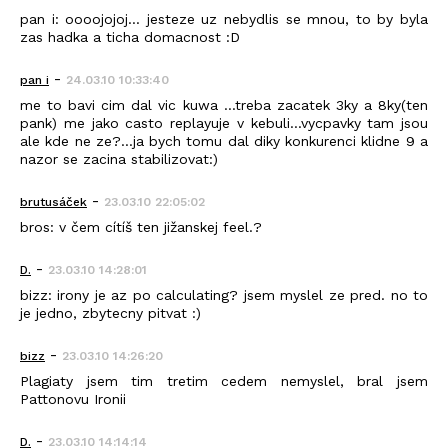
pan i: oooojojoj... jesteze uz nebydlis se mnou, to by byla
zas hadka a ticha domacnost :D
-
pan i
24.03.10 10:33:40
me to bavi cim dal vic kuwa ...treba zacatek 3ky a 8ky(ten
pank) me jako casto replayuje v kebuli...vycpavky tam jsou
ale kde ne ze?...ja bych tomu dal diky konkurenci klidne 9 a
nazor se zacina stabilizovat:)
-
brutusáček
23.03.10 22:05:02
bros: v čem cítíš ten jižanskej feel.?
-
D.
23.03.10 14:28:01
bizz: irony je az po calculating? jsem myslel ze pred. no to
je jedno, zbytecny pitvat :)
-
bizz
23.03.10 14:26:20
Plagiaty jsem tim tretim cedem nemyslel, bral jsem
Pattonovu Ironii
-
D.
23.03.10 14:14:14