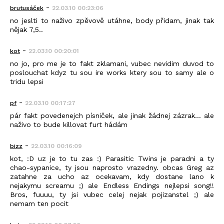
-
brutusáček
22.03.10 00:23:06
no jeslti to naživo zpěvově utáhne, body přidam, jinak tak
nějak 7,5..
-
kot
22.03.10 00:20:01
no jo, pro me je to fakt zklamani, vubec nevidim duvod to
poslouchat kdyz tu sou ire works ktery sou to samy ale o
tridu lepsi
-
pf
22.03.10 00:17:27
pár fakt povedenejch písniček, ale jinak žádnej zázrak... ale
naživo to bude killovat furt hádám
-
bizz
22.03.10 00:16:09
kot, :D uz je to tu zas :) Parasitic Twins je paradni a ty
chao-sypanice, ty jsou naprosto vrazedny. obcas Greg az
zatahne za ucho az ocekavam, kdy dostane lano k
nejakymu screamu ;) ale Endless Endings nejlepsi song!!
Bros, fuuuu, ty jsi vubec celej nejak pojizanstel ;) ale
nemam ten pocit