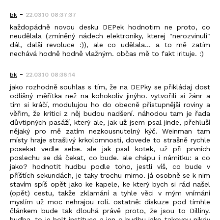
-
bk
22.03.10 08:37:37
každopádně novou desku DEPek hodnotim ne proto, co
neudělala (zmíněný nádech elektroniky, kterej "nerozvinuli"
dál, další revoluce :)), ale co udělala... a to mě zatím
nechává hodně hodně vlažným. občas mě to fakt irituje. :)
-
bk
22.03.10 08:36:14
jako rozhodně souhlas s tím, že na DEPky se přikládaj dost
odlišný měřítka než na kohokoliv jinýho. vytvořili si žánr a
tím si kráčí, modulujou ho do obecně přístupnější roviny a
věřim, že kritici z něj budou nadšení. náhodou tam je řada
důvtipných pasáží, který ale, jak už jsem psal jinde, přehluší
nějaký pro mě zatím nezkousnutelný kýč. Weinman tam
místy hraje strašlivý krkolomnosti, dovede to strašně rychle
posekat vedle sebe. ale jak psal kotek, už při prvních
poslechu se dá čekat, co bude. ale chápu i námitku: a co
jako? hodnotit hudbu podle toho, jestli víš, co bude v
příštích sekundách, je taky trochu mimo. já osobně se k nim
stavím spíš opět jako ke kapele, ke který bych si rád našel
(opět) cestu, takže zklamání a tyhle věci v mým vnímání
myslím už moc nehrajou roli. ostatně: diskuze pod tímhle
článkem bude tak dlouhá právě proto, že jsou to Dilliny.
hudba, to je holt instituce a jen o hudbu jako takovou nikdy