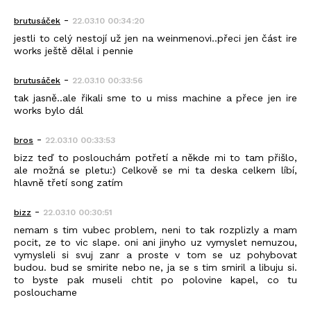
-
brutusáček
22.03.10 00:34:20
jestli to celý nestojí už jen na weinmenovi..přeci jen část ire
works ještě dělal i pennie
-
brutusáček
22.03.10 00:33:56
tak jasně..ale řikali sme to u miss machine a přece jen ire
works bylo dál
-
bros
22.03.10 00:33:53
bizz teď to poslouchám potřetí a někde mi to tam přišlo,
ale možná se pletu:) Celkově se mi ta deska celkem líbí,
hlavně třetí song zatím
-
bizz
22.03.10 00:30:51
nemam s tim vubec problem, neni to tak rozplizly a mam
pocit, ze to vic slape. oni ani jinyho uz vymyslet nemuzou,
vymysleli si svuj zanr a proste v tom se uz pohybovat
budou. bud se smirite nebo ne, ja se s tim smiril a libuju si.
to byste pak museli chtit po polovine kapel, co tu
poslouchame