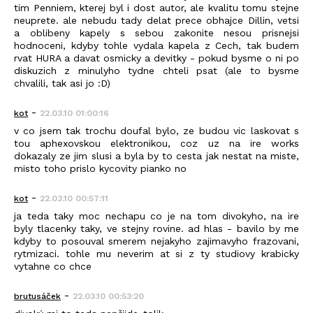
tim Penniem, kterej byl i dost autor, ale kvalitu tomu stejne
neuprete. ale nebudu tady delat prece obhajce Dillin, vetsi
a oblibeny kapely s sebou zakonite nesou prisnejsi
hodnoceni, kdyby tohle vydala kapela z Cech, tak budem
rvat HURA a davat osmicky a devitky - pokud bysme o ni po
diskuzich z minulyho tydne chteli psat (ale to bysme
chvalili, tak asi jo :D)
-
kot
22.03.10 01:00:16
v co jsem tak trochu doufal bylo, ze budou vic laskovat s
tou aphexovskou elektronikou, coz uz na ire works
dokazaly ze jim slusi a byla by to cesta jak nestat na miste,
misto toho prislo kycovity pianko no
-
kot
22.03.10 00:57:11
ja teda taky moc nechapu co je na tom divokyho, na ire
byly tlacenky taky, ve stejny rovine. ad hlas - bavilo by me
kdyby to posouval smerem nejakyho zajimavyho frazovani,
rytmizaci. tohle mu neverim at si z ty studiovy krabicky
vytahne co chce
-
brutusáček
22.03.10 00:53:20