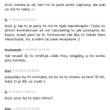
brut: misska je ok, tam mi to jeste prislo zajimavy, ale pak
uz me to neba .-/
-
D.
23.03.10 14:13:25
bizz: jj, tak to je jasny ze me to nijak neprekvapilo :) bylo to
jenom konstatovani ze od calculating to jde postupne do
kopru. snazil jsem se to formulovat tak aby to nekdo blbe
nepochopil, no, a vidim ze zase neuspesne :)
-
brutusacek
23.03.10 14:13:04
tak nevadí že to směřuje...však miss, plagiáty, a ire works
jsou bomba...
-
bizz
23.03.10 13:55:24
pripadalo by mi normalni, ze sis na tu zmenu za tech 10 let,
kdyz CI je 99, uz zvykl :)
-
D.
23.03.10 13:07:13
bizz: proc by to bylo mimo?
-
bizz
23.03.10 12:30:28