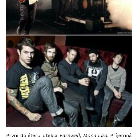
První do éteru utekla
Farewell, Mona Lisa
. Příjemná