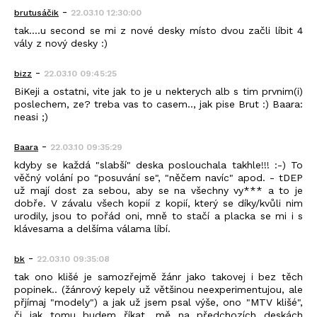
-
brutusáčik
22.03.10 12:30:00
tak....u second se mi z nové desky místo dvou začli líbit 4
vály z nový desky :)
-
bizz
22.03.10 09:45:25
BiKeji a ostatni, vite jak to je u nekterych alb s tim prvnim(i)
poslechem, ze? treba vas to casem.., jak pise Brut :) Baara:
neasi ;)
-
Baara
22.03.10 09:35:29
kdyby se každá "slabší" deska poslouchala takhle!!! :-) To
věčný volání po "posuvání se", "něčem navíc" apod. - tDEP
už mají dost za sebou, aby se na všechny vy*** a to je
dobře. V závalu všech kopií z kopií, který se díky/kvůli nim
urodily, jsou to pořád oni, mně to stačí a placka se mi i s
klávesama a delšíma válama líbí.
-
bk
22.03.10 09:35:08
tak ono klišé je samozřejmě žánr jako takovej i bez těch
popinek.. (žánrový kepely už většinou neexperimentujou, ale
přjímaj "modely") a jak už jsem psal výše, ono "MTV klišé",
či jak tomu budem říkat, mě na předchozích deskách