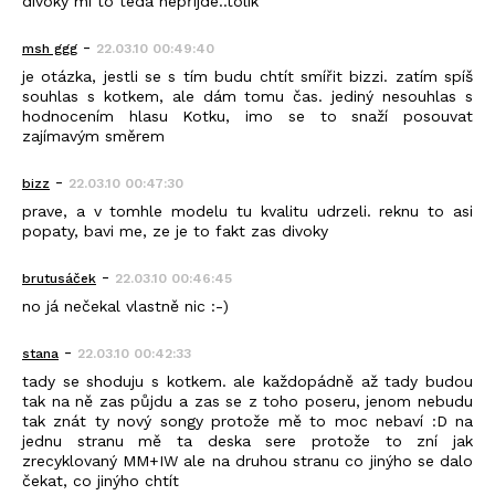
divoký mi to teda nepřijde..tolik
-
msh ggg
22.03.10 00:49:40
je otázka, jestli se s tím budu chtít smířit bizzi. zatím spíš
souhlas s kotkem, ale dám tomu čas. jediný nesouhlas s
hodnocením hlasu Kotku, imo se to snaží posouvat
zajímavým směrem
-
bizz
22.03.10 00:47:30
prave, a v tomhle modelu tu kvalitu udrzeli. reknu to asi
popaty, bavi me, ze je to fakt zas divoky
-
brutusáček
22.03.10 00:46:45
no já nečekal vlastně nic :-)
-
stana
22.03.10 00:42:33
tady se shoduju s kotkem. ale každopádně až tady budou
tak na ně zas půjdu a zas se z toho poseru, jenom nebudu
tak znát ty nový songy protože mě to moc nebaví :D na
jednu stranu mě ta deska sere protože to zní jak
zrecyklovaný MM+IW ale na druhou stranu co jinýho se dalo
čekat, co jinýho chtít