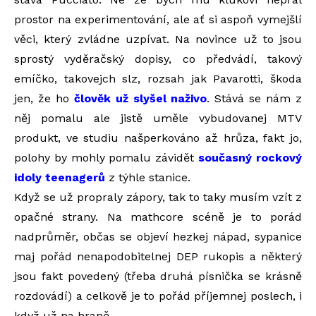
prostor na experimentování, ale ať si aspoň vymejšlí
věci, který zvládne uzpívat. Na novince už to jsou
sprostý vyděračský dopisy, co předvádí, takový
emíčko, takovejch slz, rozsah jak Pavarotti, škoda
jen, že ho
člověk už slyšel naživo
. Stává se nám z
něj pomalu ale jistě uměle vybudovanej MTV
produkt, ve studiu našperkováno až hrůza, fakt jo,
polohy by mohly pomalu závidět
současný rockový
idoly teenagerů
z týhle stanice.
Když se už propraly zápory, tak to taky musím vzít z
opačné strany. Na mathcore scéně je to porád
nadprůměr, občas se objeví hezkej nápad, sypanice
maj pořád nenapodobitelnej DEP rukopis a některý
jsou fakt povedený (třeba druhá písnička se krásně
rozdovádí) a celkově je to pořád příjemnej poslech, i
když už na hraně.