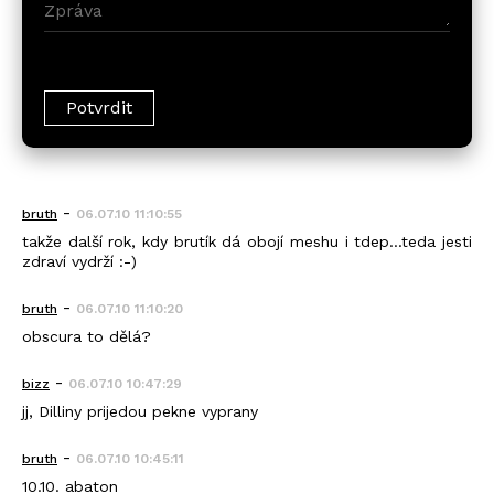
-
bruth
06.07.10 11:10:55
takže další rok, kdy brutík dá obojí meshu i tdep...teda jesti
zdraví vydrží :-)
-
bruth
06.07.10 11:10:20
obscura to dělá?
-
bizz
06.07.10 10:47:29
jj, Dilliny prijedou pekne vyprany
-
bruth
06.07.10 10:45:11
10.10. abaton