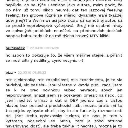
nepůjde. co se týče Pennieho jako autora, mám pocit, že
po něm už tomu nikdo neuměl dát ten jazzovej feeeling
feeling, ten groove různě se měnící dynamiky hraní (každej
úder jinej?) a Weinman asi jako skoro už samotnej autor, už
se prostě nepřekvapivě vyčerpává. Greg mě osobně nikdy
ve zpívaných polohách neurážel. na předchozích deskách
naopak baba. tady už na mě dýchá hrozný MTV klišé.
-
brutusáček
22.03.10 08:26:20
no aspon to dokazuje to, že všem měříme stejně! a přísnit
se musí dilliny nedilliny, cynic necynic :-)
-
bizz
22.03.10 08:15:23
min elektroniky, min rozplizlosti, min experimentu, je to vic
hudebni, vic naslehu, jsou vlastne v kazdy pisni. radsi jsem
se k Ire pred novinkou vubec nevracel, abych jen
neporovnaval. snazil jsem se ocekavani omezit na neco, co
jsem nechtel vnimat a dat si DEP jednou zas s cistou
hlavou bez poslechu predchozich alb, mozna proto mi to
tak prijde. vy byste chteli, aby to slo furt v ty rozmanitosti
dal (Kot treba aphexovsky elektro, ale ono je tam v
kytarach, poslechni jen Monu, tam je toho strunne
navariovano dost), ale treba takhle jit nechteli, mozna je to