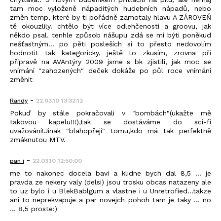
tam moc vyloženě nápaditých hudebních nápadů, nebo
změn temp, které by ti pořádně zamotaly hlavu A ZÁROVEŇ
tě okouzlily. chtělo být více odlehčenosti a groovu, jak
někdo psal. tenhle způsob nášupu zdá se mi býti poněkud
nešťastným... po pěti posleších si to přesto nedovolím
hodnotit tak kategoricky, ještě to zkusím, zrovna při
přípravě na AVAntýry 2009 jsme s bk zjistili, jak moc se
vnímání "zahozených" deček dokáže po půl roce vnímání
změnit
-
Randy
22.03.10 13:32:12
Pokuď by stále pokračovali v "bombách"(ukažte mě
takovou kapelu!!!),tak se dostáváme do sci-fi
uvažování!Jinak "blahopřeji" tomu,kdo má tak perfektně
zmáknutou MTV.
-
pan i
22.03.10 12:50:00
me to nakonec docela bavi a klidne bych dal 8,5 ... je
pravda ze nekery valy (delsi) jsou trosku obcas natazeny ale
to uz bylo i u BlekBablgum a vlastne i u Unretrofied...takze
ani to neprekvapuje a par novejch pohoh tam je taky ... no
... 8,5 proste:)