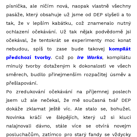
písnička, ale ničím nová, naopak vlastně všechny
pasáže, který obsahuje už jsme od DEP slyšeli a to
tak, že v lepším kabátku, což znamenalo nutný
ochlazení očekávání. Už tak nějak podvědomě jsi
očekával, že tentokrát se experimenty moc konat
nebudou, spíš to zase bude takovej
kompilát
předchozí tvorby
. Což po
Ire Works
, kompilátu
minulý tvorby dotaženým k dokonalosti ve všech
směrech, budilo přinejmenším rozpačitej úsměv a
přešlapování.
Po zredukování očekávání na příjemnej poslech
jsem už ale nečekal, že mě současná tvář DEP
dokáže zklamat ještě víc. Ale stalo se, bohužel.
Novinka kráčí ve šlépějích, který už si kluci
nalajnovali dávno, stále více se otvírá novejm
posluchačům, zatímco pro starý fandy se vždycky