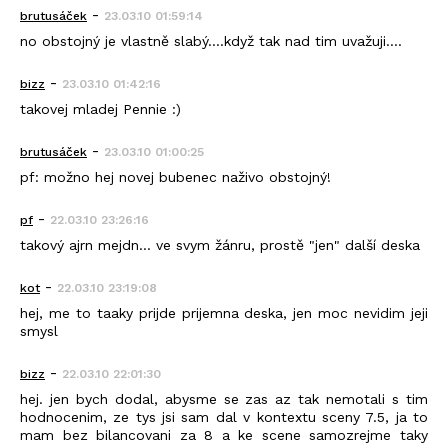
-
brutusáček
23.03.10 01:59:14
no obstojný je vlastně slabý....když tak nad tim uvažuji....
-
bizz
23.03.10 01:42:16
takovej mladej Pennie :)
-
brutusáček
23.03.10 01:00:25
pf: možno hej novej bubenec naživo obstojný!
-
pf
22.03.10 23:26:16
takový ajrn mejdn... ve svym žánru, prostě "jen" další deska
-
kot
22.03.10 23:19:08
hej, me to taaky prijde prijemna deska, jen moc nevidim jeji
smysl
-
bizz
22.03.10 22:01:30
hej. jen bych dodal, abysme se zas az tak nemotali s tim
hodnocenim, ze tys jsi sam dal v kontextu sceny 7.5, ja to
mam bez bilancovani za 8 a ke scene samozrejme taky