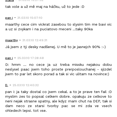
tak vole a už mě maj na háčku, už to jede :D
-
pan i
31.03.10 15:07:10
maarthy cece cim vickrat zasebou to slysim tim me bavi vic
a uz si zvykam i na puciatovo meceni ...taky 90ka
-
maarthy
31.03.10 12:49:31
Já jsem z tý desky nadšenej. U mě to je jasnejch 90% :-)
-
pan i
25.03.10 17:28:48
D: hmm ... no cece ja uz treba missku nejakou dobu
neslysel paac jsem toho proste prerposlouchanej - sjizdel
jsem to par let skoro porad a tak si vic ulitam na novince:)
-
D.
25.03.10 12:40:32
pan i: ja taky dostal co jsem cekal. a to je prave ten fail :D
myslim zes to popsal celkem dobre. opakuju ze celkove to
neni nejak strasne spatny, ale kdyz mam chut na DEP, tak si
dam neco ze starsi tvorby pac se mi zda ve vsech
ohledech lepsi. tot vse.