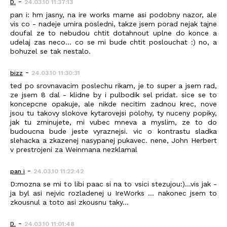
-
D.
24.03.10 11:37:13
pan i: hm jasny, na ire works mame asi podobny nazor, ale
vis co - nadeje umira posledni, takze jsem porad nejak tajne
doufal ze to nebudou chtit dotahnout uplne do konce a
udelaj zas neco... co se mi bude chtit poslouchat :) no, a
bohuzel se tak nestalo.
-
bizz
24.03.10 11:30:31
ted po srovnavacim poslechu rikam, je to super a jsem rad,
ze jsem 8 dal - klidne by i pulbodik sel pridat. sice se to
koncepcne opakuje, ale nikde necitim zadnou krec, nove
jsou tu takovy slokove kytarovejsi polohy, ty nuceny popiky,
jak tu zminujete, mi vubec mneva a myslim, ze to do
budoucna bude jeste vyraznejsi. vic o kontrastu sladka
slehacka a zkazenej nasypanej pukavec. nene, John Herbert
v prestrojeni za Weinmana nezklamal
-
pan i
24.03.10 11:22:42
D:mozna se mi to libi paac si na to vsici stezujou:)...vis jak -
ja byl asi nejvic rozladenej u IreWorks ... nakonec jsem to
zkousnul a toto asi zkousnu taky...
-
D.
24.03.10 11:01:48