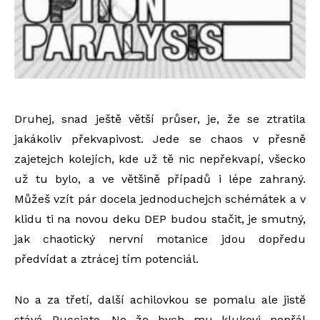
Druhej, snad ještě větší průser, je, že se ztratila
jakákoliv překvapivost. Jede se chaos v přesně
zajetejch kolejích, kde už tě nic nepřekvapí, všecko
už tu bylo, a ve většině případů i lépe zahraný.
Můžeš vzít pár docela jednoduchejch schémátek a v
klidu ti na novou deku DEP budou stačit, je smutný,
jak chaotický nervní motanice jdou dopředu
předvídat a ztrácej tím potenciál.
No a za třetí, další achilovkou se pomalu ale jistě
stává Pucciato. Ne že bych mu klukovi nepřál