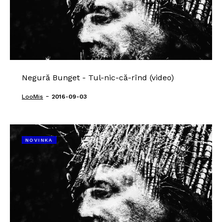
Negură Bunget - Tul-nic-că-rînd (video)
-
LooMis
2016-09-03
NOVINKA