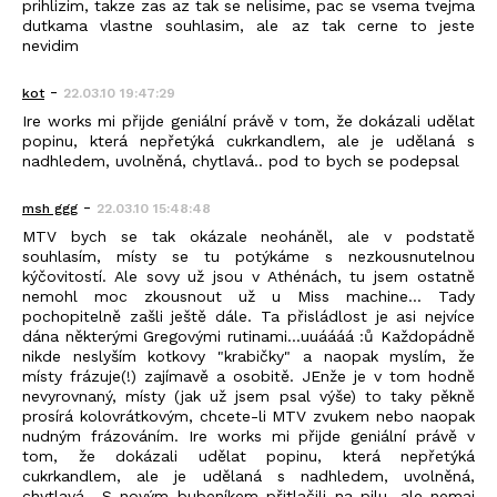
prihlizim, takze zas az tak se nelisime, pac se vsema tvejma
dutkama vlastne souhlasim, ale az tak cerne to jeste
nevidim
-
kot
22.03.10 19:47:29
Ire works mi přijde geniální právě v tom, že dokázali udělat
popinu, která nepřetýká cukrkandlem, ale je udělaná s
nadhledem, uvolněná, chytlavá.. pod to bych se podepsal
-
msh ggg
22.03.10 15:48:48
MTV bych se tak okázale neoháněl, ale v podstatě
souhlasím, místy se tu potýkáme s nezkousnutelnou
kýčovitostí. Ale sovy už jsou v Athénách, tu jsem ostatně
nemohl moc zkousnout už u Miss machine... Tady
pochopitelně zašli ještě dále. Ta přisládlost je asi nejvíce
dána některými Gregovými rutinami...uuáááá :ů Každopádně
nikde neslyším kotkovy "krabičky" a naopak myslím, že
místy frázuje(!) zajímavě a osobitě. JEnže je v tom hodně
nevyrovnaný, místy (jak už jsem psal výše) to taky pěkně
prosírá kolovrátkovým, chcete-li MTV zvukem nebo naopak
nudným frázováním. Ire works mi přijde geniální právě v
tom, že dokázali udělat popinu, která nepřetýká
cukrkandlem, ale je udělaná s nadhledem, uvolněná,
chytlavá.. S novým bubeníkem přitlačili na pilu, ale nemaj