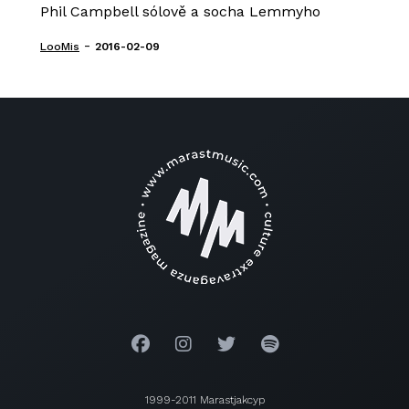
Phil Campbell sólově a socha Lemmyho
-
LooMis
2016-02-09
1999-2011 Marastjakcyp