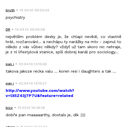
-
bruth
19.04.10 09:03:24
psychiatry
-
DR
19.04.10 00:00:08
největším problém desky je, že chlapi nevědí, co vlastně
hrát, rozčarování... a nechápu ty narážky na mtv - zapnul to
někdo z vás vůbec někdy? vždyť už tam skoro nic nehraje,
je z ní lifestylová stanice, spíš dobrej kanál pro sociology...
-
pan i
02.04.10 13:15:58
takova jakoze recka valu ... koren resi i daughters a tak ...
-
pan i
02.04.10 13:15:27
http://www.youtube.com/watch?
v=lX5Z43j7P7U&feature=related
-
bizz
31.03.10 16:39:18
dobře pan maaaaarthy, dostals je, dik :)))
-
stana
31.03.10 15:27:52