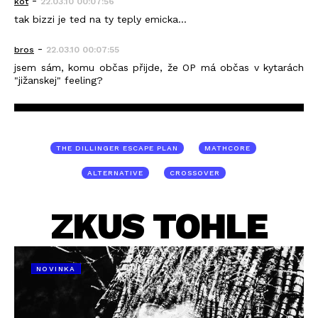
-
kot
22.03.10 00:07:56
tak bizzi je ted na ty teply emicka...
-
bros
22.03.10 00:07:55
jsem sám, komu občas přijde, že OP má občas v kytarách
"jižanskej" feeling?
THE DILLINGER ESCAPE PLAN
MATHCORE
ALTERNATIVE
CROSSOVER
ZKUS TOHLE
NOVINKA