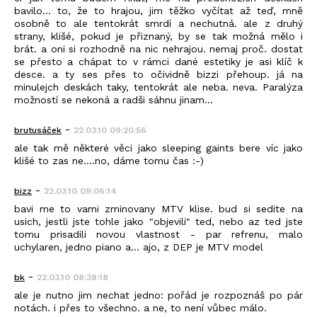
bavilo... to, že to hrajou, jim těžko vyčítat až teď, mně
osobně to ale tentokrát smrdí a nechutná. ale z druhý
strany, klišé, pokud je přiznaný, by se tak možná mělo i
brát. a oni si rozhodně na nic nehrajou. nemaj proč. dostat
se přesto a chápat to v rámci dané estetiky je asi klíč k
desce. a ty ses přes to očividně bizzi přehoup. já na
minulejch deskách taky, tentokrát ale neba. neva. Paralýza
možností se nekoná a radši sáhnu jinam...
-
brutusáček
22.03.10 09:20:56
ale tak mě některé věci jako sleeping gaints bere víc jako
klišé to zas ne....no, dáme tomu čas :-)
-
bizz
22.03.10 09:06:14
bavi me to vami zminovany MTV klise. bud si sedite na
usich, jestli jste tohle jako "objevili" ted, nebo az ted jste
tomu prisadili novou vlastnost - par refrenu, malo
uchylaren, jedno piano a... ajo, z DEP je MTV model
-
bk
22.03.10 08:38:18
ale je nutno jim nechat jedno: pořád je rozpoznáš po pár
notách. i přes to všechno. a ne, to není vůbec málo.