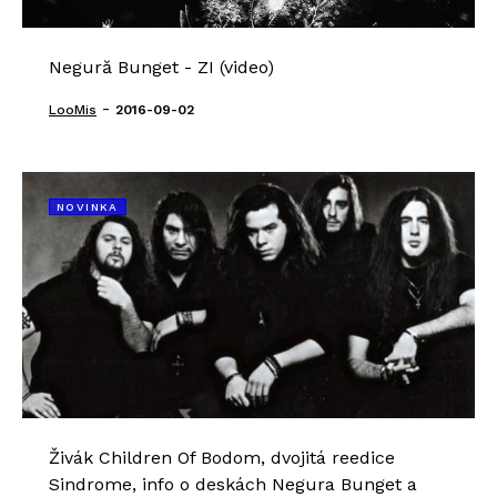
Negură Bunget - ZI (video)
-
LooMis
2016-09-02
NOVINKA
Živák Children Of Bodom, dvojitá reedice
Sindrome, info o deskách Negura Bunget a