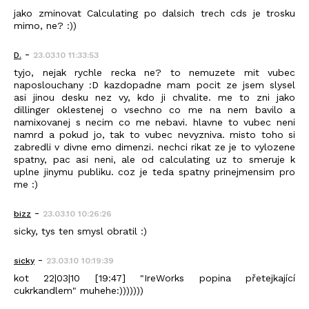
jako zminovat Calculating po dalsich trech cds je trosku
mimo, ne? :))
-
D.
23.03.10 11:33:53
tyjo, nejak rychle recka ne? to nemuzete mit vubec
naposlouchany :D kazdopadne mam pocit ze jsem slysel
asi jinou desku nez vy, kdo ji chvalite. me to zni jako
dillinger oklestenej o vsechno co me na nem bavilo a
namixovanej s necim co me nebavi. hlavne to vubec neni
namrd a pokud jo, tak to vubec nevyzniva. misto toho si
zabredli v divne emo dimenzi. nechci rikat ze je to vylozene
spatny, pac asi neni, ale od calculating uz to smeruje k
uplne jinymu publiku. coz je teda spatny prinejmensim pro
me :)
-
bizz
23.03.10 10:26:26
sicky, tys ten smysl obratil :)
-
sicky
23.03.10 10:19:39
kot 22|03|10 [19:47] "IreWorks popina přetejkající
cukrkandlem" muhehe:)))))))