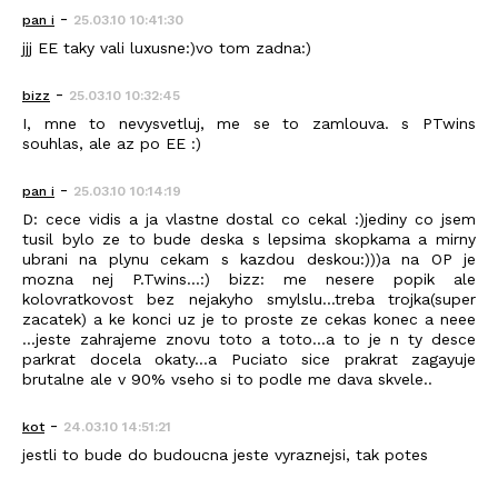
-
pan i
25.03.10 10:41:30
jjj EE taky vali luxusne:)vo tom zadna:)
-
bizz
25.03.10 10:32:45
I, mne to nevysvetluj, me se to zamlouva. s PTwins
souhlas, ale az po EE :)
-
pan i
25.03.10 10:14:19
D: cece vidis a ja vlastne dostal co cekal :)jediny co jsem
tusil bylo ze to bude deska s lepsima skopkama a mirny
ubrani na plynu cekam s kazdou deskou:)))a na OP je
mozna nej P.Twins...:) bizz: me nesere popik ale
kolovratkovost bez nejakyho smylslu...treba trojka(super
zacatek) a ke konci uz je to proste ze cekas konec a neee
...jeste zahrajeme znovu toto a toto...a to je n ty desce
parkrat docela okaty...a Puciato sice prakrat zagayuje
brutalne ale v 90% vseho si to podle me dava skvele..
-
kot
24.03.10 14:51:21
jestli to bude do budoucna jeste vyraznejsi, tak potes