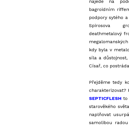
najede na pod
bagroidním riff
podpory sytého a
Spirosova gr
deathmetalový fr
megalomanských or
kdy byla v metal
síla a důstojnost
Císař, co postráda
Přejděme tedy k
charakterizovat?
SEPTICFLESH
to 
starověkého světa
naplňovat usurpá
samolibou radou 