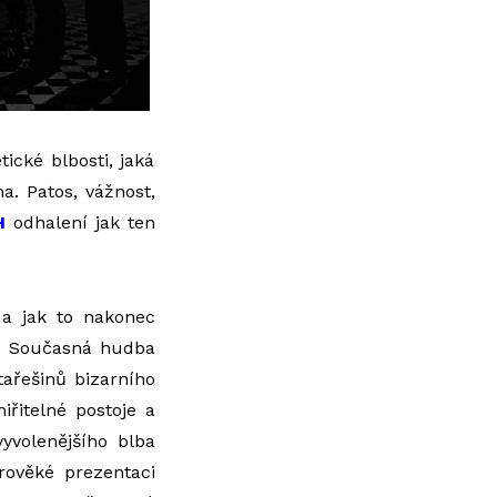
ické blbosti, jaká
. Patos, vážnost,
H
odhalení jak ten
 a jak to nakonec
h. Současná hudba
tařešinů bizarního
iřitelné postoje a
yvolenějšího blba
rověké prezentaci