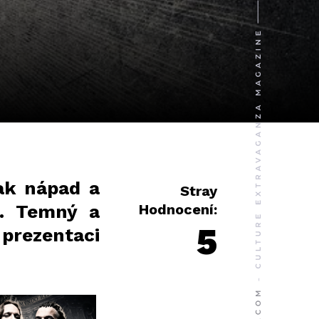
šak nápad a
Stray
H. Temný a
Hodnocení:
5
prezentaci