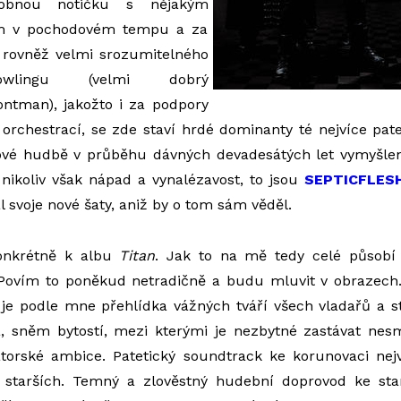
obnou notičku s nějakým
em v pochodovém tempu a za
 rovněž velmi srozumitelného
owlingu (velmi dobrý
ontman), jakožto i za podpory
chestrací, se zde staví hrdé dominanty té nejvíce patet
ové hudbě v průběhu dávných devadesátých let vymyšlena
, nikoliv však nápad a vynalézavost, to jsou
SEPTICFLES
l svoje nové šaty, aniž by o tom sám věděl.
onkrétně k albu
Titan
. Jak to na mě tedy celé působí
 Povím to poněkud netradičně a budu mluvit v obrazec
je podle mne přehlídka vážných tváří všech vladařů a s
, sněm bytostí, mezi kterými je nezbytné zastávat nesm
torské ambice. Patetický soundtrack ke korunovaci nejv
starších. Temný a zlověstný hudební doprovod ke sta