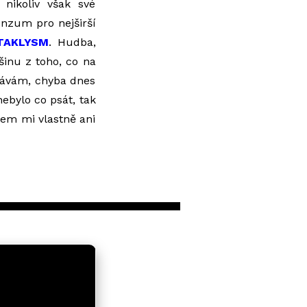
nikoliv však své
nzum pro nejširší
TAKLYSM
. Hudba,
šinu z toho, co na
znávám, chyba dnes
ebylo co psát, tak
čem mi vlastně ani