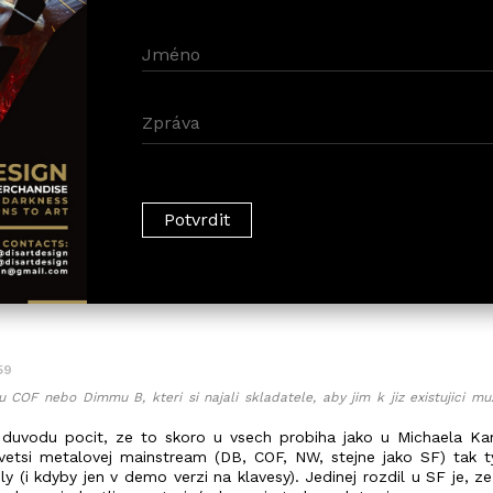
59
COF nebo Dimmu B, kteri si najali skladatele, aby jim k jiz existujici mu
 duvodu pocit, ze to skoro u vsech probiha jako u Michaela Ka
etsi metalovej mainstream (DB, COF, NW, stejne jako SF) tak t
y (i kdyby jen v demo verzi na klavesy). Jedinej rozdil u SF je, ze