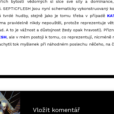
řích bytostí vědomých si sice své síly a dominance, 
i. SEPTICFLESH jsou nyní schematicky vykonstruovaný ko
ů tvrdé hudby, stejně jako je tomu třeba v případě
KA
ma pravidelně nikdy nepouštěl, protože reprezentuje vět
 A to je vážnost a důstojnost (tedy opak hravosti). Při
ESH
, ale v mém postoji k tomu, co reprezentují, nicméně n
achytil tok myšlenek při náhodném poslechu něčeho, na 
Vložit komentář