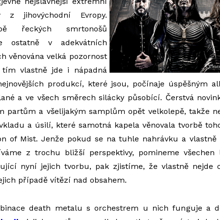
jevně nejslavnější extrémní
y z jihovýchodní Evropy.
rbě řeckých smrtonošů
 ostatně v adekvátních
h věnována velká pozornost
tím vlastně jde i nápadná
 nejnovějších produkcí, které jsou, počínaje úspěšným 
plané a ve všech směrech silácky působící. Čerstvá novi
ím partům a všelijakým samplům opět velkolepě, takže n
vkladu a úsilí, které samotná kapela věnovala tvorbě tohot
n of Mist. Jenže pokud se na tuhle nahrávku a vlastně 
íváme z trochu bližší perspektivy, pomineme všechen 
ující nyní jejich tvorbu, pak zjistíme, že vlastně nejde 
ejich případě vítězí nad obsahem.
binace death metalu s orchestrem u nich funguje a d