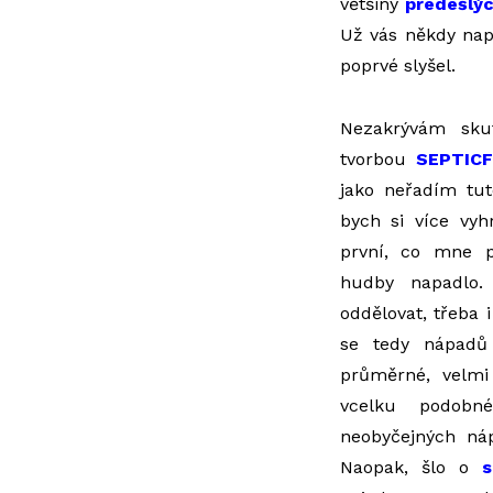
většiny
předešlýc
Už vás někdy nap
poprvé slyšel.
Nezakrývám sku
tvorbou
SEPTIC
jako neřadím tut
bych si více vyh
první, co mne p
hudby napadlo.
oddělovat, třeba 
se tedy nápadů
průměrné, velmi
vcelku podob
neobyčejných náp
Naopak, šlo o
s