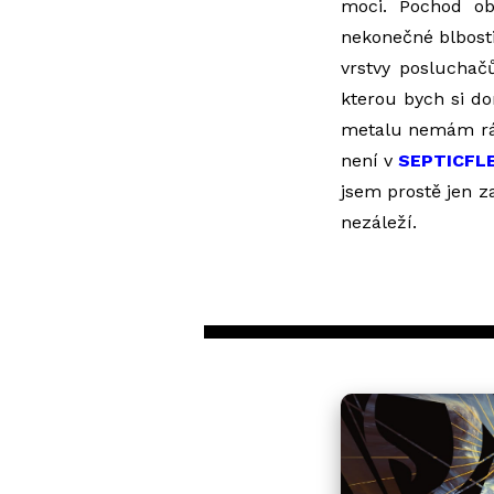
moci. Pochod ob
nekonečné blbost
vrstvy posluchač
kterou bych si do
metalu nemám rád.
není v
SEPTICFL
jsem prostě jen z
nezáleží.