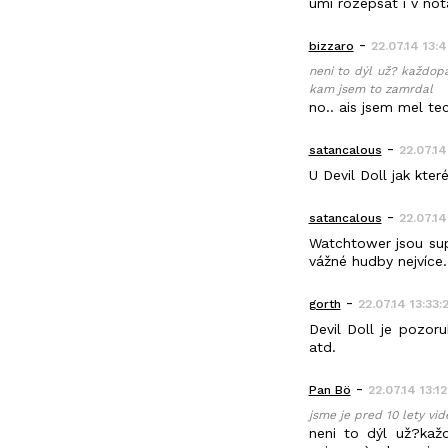
umi rozepsat i v not
-
bizzaro
22.07.14 13:
neni to dýl už? každop
kam jsem to zamrdal
no.. ais jsem mel te
-
satancalous
22.07.14
U Devil Doll jak kter
-
satancalous
22.07.14
Watchtower jsou sup
vážné hudby nejvíce.
-
gorth
22.07.14 13:33:
Devil Doll je pozoru
atd.
-
Pan Bö
22.07.14 13:12
jsme je pred 10 lety vid
neni to dýl už?kaž