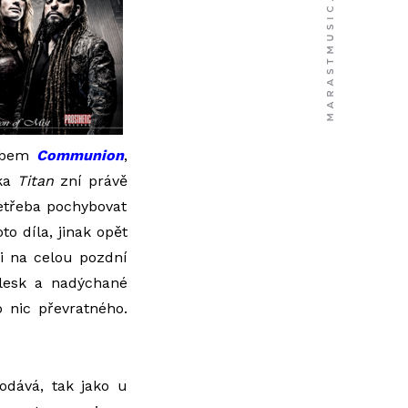
albem
Communion
,
nka
Titan
zní právě
etřeba pochybovat
o díla, jinak opět
i na celou pozdní
lesk a nadýchané
o nic převratného.
odává, tak jako u