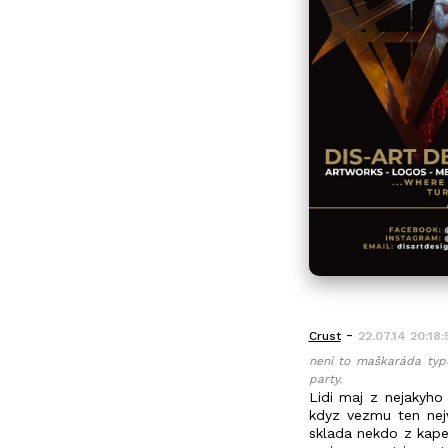
-
Crust
22.07.14 20:18:
neni to maškaráda typu 
party.
Lidi maj z nejakyho
kdyz vezmu ten nejv
sklada nekdo z kapel