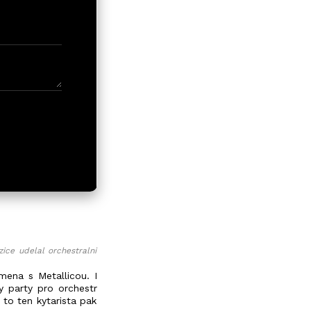
zice udelal orchestralni
mena s Metallicou. I
y party pro orchestr
 to ten kytarista pak