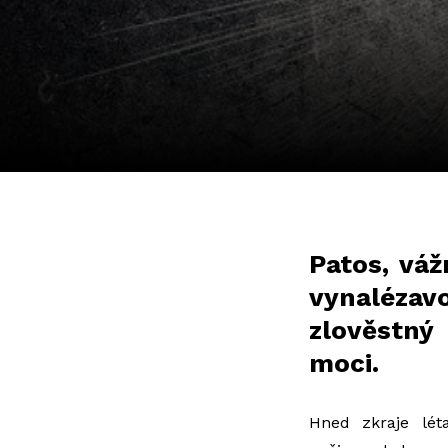
Patos, váž
vynalézav
zlověstný
moci.
Hned zkraje lét