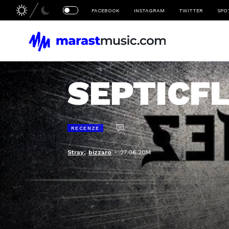
FACEBOOK
INSTAGRAM
TWITTER
SPO
SEPTICFL
RECENZE
,
-
Stray
bizzaro
27.06.2014