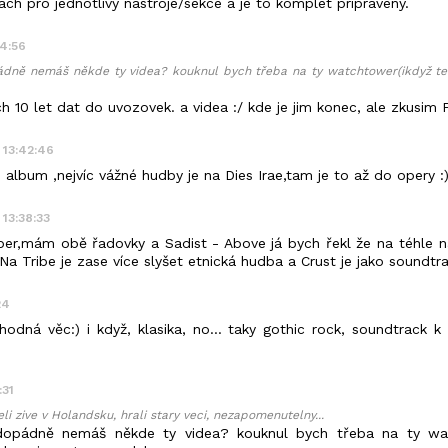
ach pro jednotlivy nastroje/sekce a je to komplet pripraveny.
44:56
ádně nemáš někde ty videa? kouknul bych třeba na ty watchtower(ikdyž te
ch 10 let dat do uvozovek. a videa :/ kde je jim konec, ale zkusim 
 13:42:46
é album ,nejvíc vážné hudby je na Dies Irae,tam je to až do opery :
 13:38:33
er,mám obě řadovky a Sadist - Above já bych řekl že na téhle na
Na Tribe je zase více slyšet etnická hudba a Crust je jako soundtra
24
hodná věc:) i když, klasika, no... taky gothic rock, soundtrack k
:31
eli zive v Holandsku, hrali stary veci, nezapomenutelny...
dopádně nemáš někde ty videa? kouknul bych třeba na ty wa