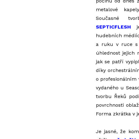
počinu od dnes z
metalové kapel
Současné tvo
SEPTICFLESH
je
hudebních médiíc
a ruku v ruce s 
úhlednost jejich
jak se patří vypi
díky orchestráln
o profesionálním 
vydaného u Seaso
tvorbu Řeků pod
povrchnosti oblaž
Forma zkrátka v j
Je jasné, že kom