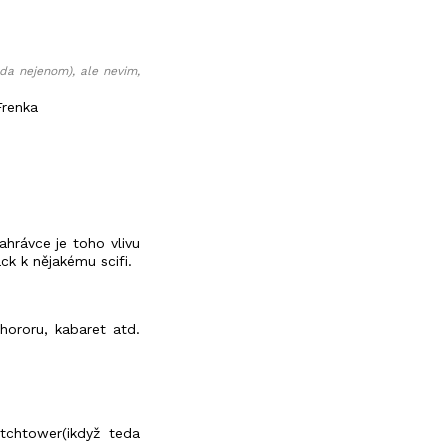
da nejenom), ale nevim,
Frenka
)
hrávce je toho vlivu
ck k nějakému scifi.
 hororu, kabaret atd.
tchtower(ikdyž teda