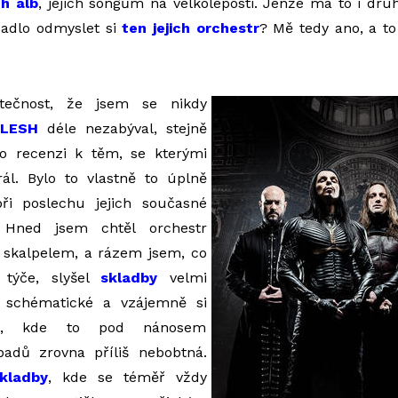
h alb
, jejich songům na velkoleposti. Jenže má to i dr
adlo odmyslet si
ten jejich orchestr
? Mě tedy ano, a to
tečnost, že jsem se nikdy
FLESH
déle nezabýval, stejně
o recenzi k těm, se kterými
rál. Bylo to vlastně to úplně
ři poslechu jejich současné
 Hned jsem chtěl orchestr
i skalpelem, a rázem jsem, co
 týče, slyšel
skladby
velmi
 schématické a vzájemně si
né, kde to pod nánosem
adů zrovna příliš nebobtná.
kladby
, kde se téměř vždy