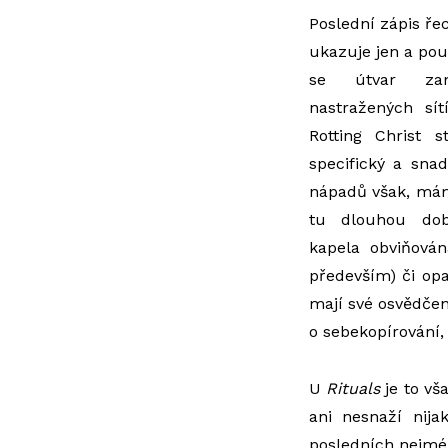
Poslední zápis ř
ukazuje jen a pou
se útvar zam
nastražených sít
Rotting Christ st
specifický a sna
nápadů však, mám
tu dlouhou dob
kapela obviňová
především) či opa
mají své osvědčen
o sebekopírování, 
U
Rituals
je to vš
ani nesnaží nija
posledních nejmén