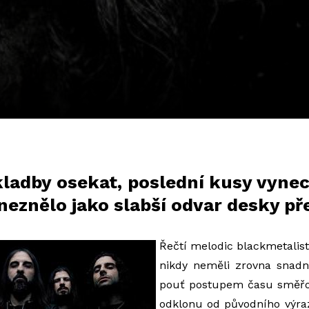
ladby osekat, poslední kusy vyne
neznělo jako slabší odvar desky př
Řečtí melodic blackmetalisté
nikdy neměli zrovna snadn
pouť postupem času směřov
odklonu od původního výraz