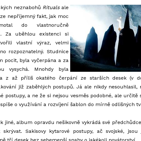
eckých neznabohů
Rituals
ale
ze nepříjemný fakt, jak moc
otal do vlastnoručně
í. Za uběhlou existenci si
vořili vlastní výraz, velmi
dno rozpoznatelný. Studnice
 pocit, byla vyčerpána a za
u vysychá. Mnohdy byla
na z až příliš okatého čerpání ze starších desek (v 
kování již zaběhlých postupů. Já ale nikdy nesouhlasil,
é postupy, a ne že si nejsou vesměs podobné, ale určitě 
spíše o využívání a rozvíjení šablon do mírně odlišných tv
ak jiné, album opravdu nešikovně vykrádá své předchůdce, 
k skrývat. Sakisovy kytarové postupy, ač svojské, jsou 
ě tří desek bez sebemenší snahy o jakékoli novátorství.