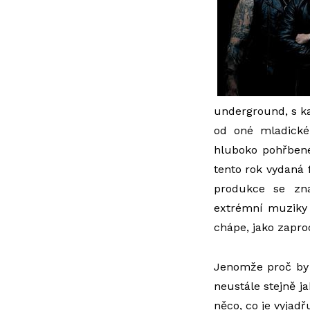
underground, s ka
od oné mladické 
hluboko pohřben
tento rok vydaná
produkce se zna
extrémní muziky s
chápe, jako zapro
Jenomže proč by
neustále stejně j
něco, co je vyjad