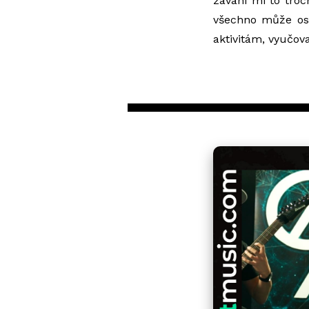
zavání mi to tro
všechno může ost
aktivitám, vyučova