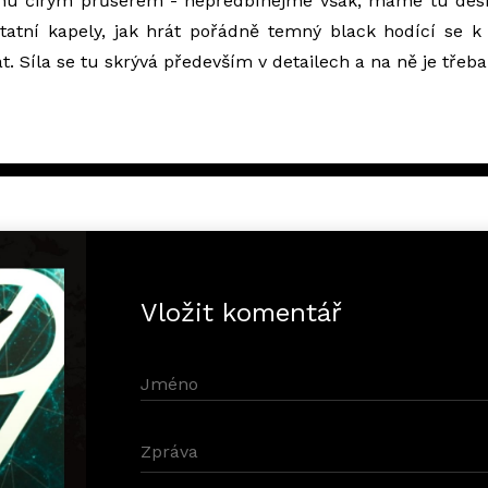
chu čirým průserem - nepředbíhejme však, máme tu desku
atní kapely, jak hrát pořádně temný black hodící se 
t. Síla se tu skrývá především v detailech a na ně je třeba
Vložit komentář