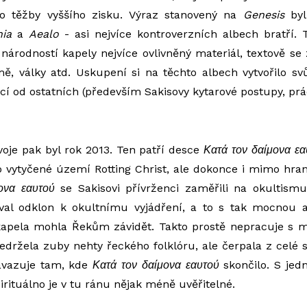
o těžby vyššího zisku. Výraz stanovený na
Genesis
byl
ia
a
Aealo
- asi nejvíce kontroverzních albech bratří. 
 národností kapely nejvíce ovlivněný materiál, textově se
mě, války atd. Uskupení si na těchto albech vytvořilo svůj
ící od ostatních (především Sakisovy kytarové postupy, pr
oje pak byl rok 2013. Ten patří desce
Κατά
τον
δαίμονα
εα
vytyčené území Rotting Christ, ale dokonce i mimo hran
ονα
εαυτού
se Sakisovi přívrženci zaměřili na okultismu
al odklon k okultnímu vyjádření, a to s tak mocnou 
kapela mohla Řekům závidět. Takto prostě nepracuje s m
edržela zuby nehty řeckého folklóru, ale čerpala z celé 
vazuje tam, kde
Κατά
τον
δαίμονα
εαυτού
skončilo. S jed
irituálno je v tu ránu nějak méně uvěřitelné.