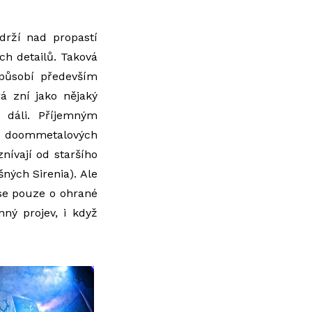
drží nad propastí
h detailů. Taková
 působí především
rá zní jako nějaký
 dáli. Příjemným
cí doommetalových
znívají od staršího
šných Sirenia). Ale
 se pouze o ohrané
nný projev, i když