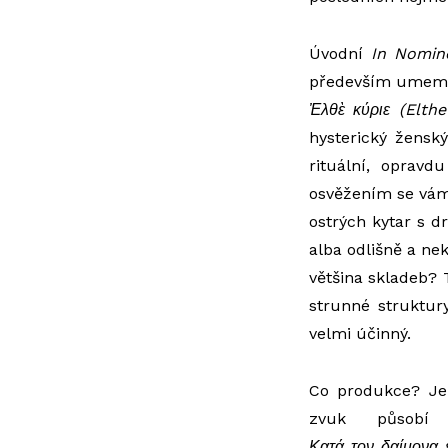
Úvodní
In
Nomin
především umem d
Ἐ
λθ
ὲ
κύριε
(
Elthe
hysterický žensk
rituální, oprav
osvěžením se vá
ostrých kytar s dr
alba odlišně a nek
většina skladeb? 
strunné struktury
velmi účinný.
Co produkce? Je 
zvuk působ
Κατά
τον
δαίμονα