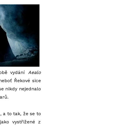
době vydání
Aealo
 neboť Řekové sice
se nikdy nejednalo
arů.
a to tak, že se to
jako vystřižené z