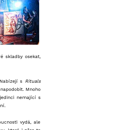
é skladby osekat,
 Nabízejí s
Rituals
t napodobit. Mnoho
jedinci nemající s
ní.
ucnosti vydá, ale