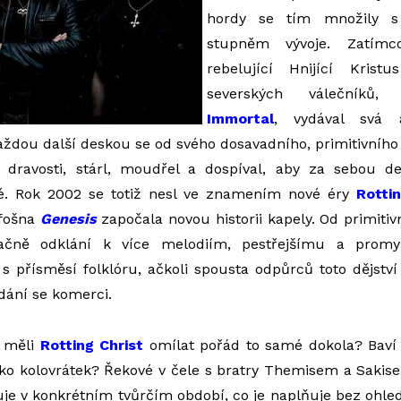
hordy se tím množily 
stupněm vývoje. Zatím
rebelující Hnijící Kris
severských válečníků,
Immortal
, vydával svá 
ždou další deskou se od svého dosavadního, primitivního
dravosti, stárl, moudřel a dospíval, aby za sebou d
é. Rok 2002 se totiž nesl ve znamením nové éry
Rottin
 fošna
Genesis
započala novou historii kapely. Od primitivn
čně odklání k více melodiím, pestřejšímu a promyš
 přísměsí folklóru, ačkoli spousta odpůrců toto dějstv
dání se komerci.
 měli
Rotting Christ
omílat pořád to samé dokola? Baví
ako kolovrátek? Řekové v čele s bratry Themisem a Sakise
řuje v konkrétním tvůrčím období, co je naplňuje bez ohle