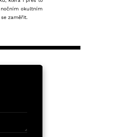
, která i přes to
k nočním okultním
 se zaměřit.