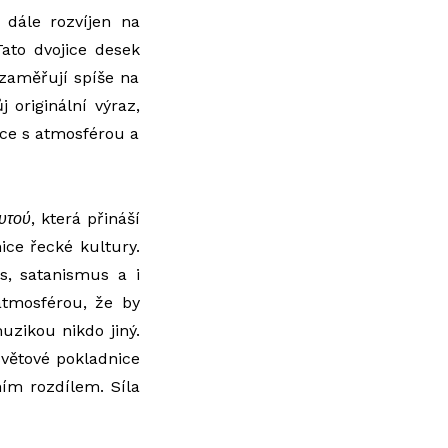
 dále rozvíjen na
Tato dvojice desek
 zaměřují spíše na
 originální výraz,
áce s atmosférou a
υτού
, která přináší
ice řecké kultury.
s, satanismus a i
atmosférou, že by
uzikou nikdo jiný.
světové pokladnice
ním rozdílem. Síla