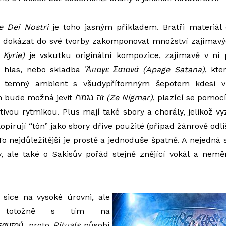
e
Dei
Nostri
je toho jasným příkladem. Bratři materiál 
okázat do své tvorby zakomponovat množství zajímavýc
Kyrie
)
je vskutku originální kompozice, zajímavě v ní
ý hlas, nebo skladba
Ἄ
παγε
Σατανά
(
Apage
Satana)
, kte
du temný ambient s všudypřítomným šepotem kdesi v
m bude možná jevit
i
זה נגמר
(Ze
Nigmar
)
, plazící se pomo
tivou rytmikou. Plus mají také sbory a chorály, jelikož vy
opírují “tón” jako sbory dříve použité (případ žánrově odli
To nejdůležitější je prostě a jednoduše špatně. A nejedná
, ale také o Sakisův pořád stejně znějící vokál a nemě
sice na vysoké úrovni, ale
í totožně s tím na
εαυτού
, proto
Rituals
působí