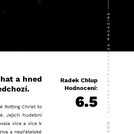
chat a hned
Radek Chlup
edchozí.
Hodnocení:
6.5
 Rotting Christ to
é. Jejich hudební
ala více a více k
iva a nepřátelské