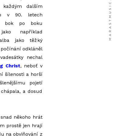
s každým dalším
co v 90. letech
tus bok po boku
 jako například
alba jako těžký
 počínání odkláněl
evadesátky nechal
g Christ
, neboť v
í šílenosti a horší
lenějšímu pojetí
í chápala, a dosud
 snad někoho hrát
m prostě jen hrají
du na obviňování z