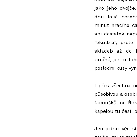
jako jeho dvojče.
dnu také nesch
minut hracího ča
ani dostatek náp
“okultna”, proto
skladeb až do 
umění; jen u toh
poslední kusy vyn
I přes všechna ne
působivou a osobi
fanoušků, co Řeky
kapelou tu čest, b
Jen jednu věc si