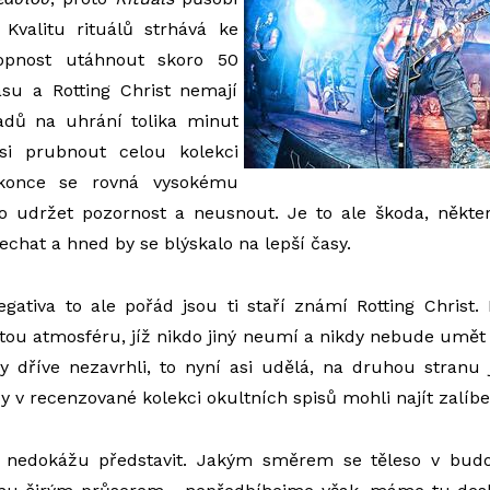
 Kvalitu rituálů strhává ke
opnost utáhnout skoro 50
su a Rotting Christ nemají
adů na uhrání tolika minut
 si prubnout celou kolekci
konce se rovná vysokému
o udržet pozornost a neusnout. Je to ale škoda, někter
echat a hned by se blýskalo na lepší časy.
gativa to ale pořád jsou ti staří známí Rotting Christ.
tou atmosféru, jíž nikdo jiný neumí a nikdy nebude umě
 dříve nezavrhli, to nyní asi udělá, na druhou stranu 
y v recenzované kolekci okultních spisů mohli najít zalíbe
 nedokážu představit. Jakým směrem se těleso v budo