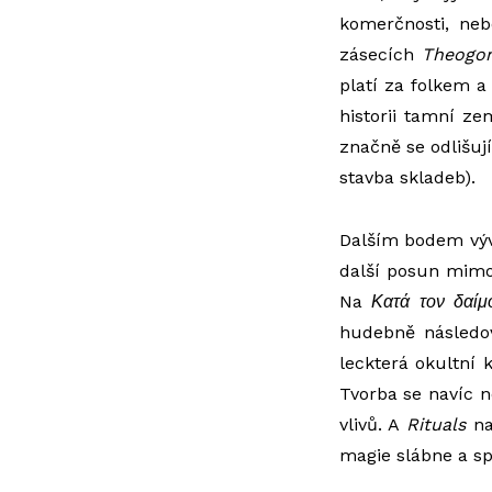
komerčnosti, neb
zásecích
Theogon
platí za folkem a
historii tamní ze
značně se odlišuj
stavba skladeb).
Dalším bodem výv
další posun mimo 
Na
Κατά
τον
δαίμ
hudebně následov
leckterá okultní 
Tvorba se navíc n
vlivů. A
Rituals
na
magie slábne a sp