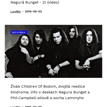
Negură Bunget - ZI (video)
-
LooMis
2016-09-02
NOVINKA
Živák Children Of Bodom, dvojitá reedice
Sindrome, info o deskách Negura Bunget a
Phil Campbell sólově a socha Lemmyho
-