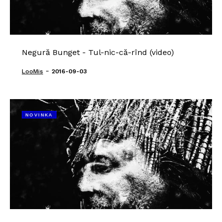
Negură Bunget - Tul-nic-că-rînd (video)
-
LooMis
2016-09-03
NOVINKA