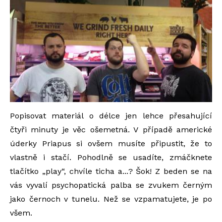
Popisovat materiál o délce jen lehce přesahující
čtyři minuty je věc ošemetná. V případě americké
úderky Priapus si ovšem musíte připustit, že to
vlastně i stačí. Pohodlně se usadíte, zmáčknete
tlačítko „play“, chvíle ticha a...? Šok! Z beden se na
vás vyvalí psychopatická palba se zvukem černým
jako černoch v tunelu. Než se vzpamatujete, je po
všem.