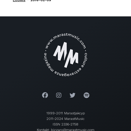
LooMis
2016-02-09
1999-2011 Marastjakcyp
2011-2024 MarastMusic
ISSN 2336-2758
Kontakt: bizzaro@marastmusic.com