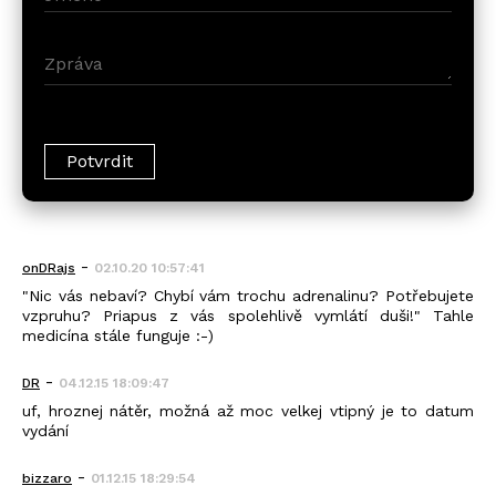
-
onDRajs
02.10.20 10:57:41
"Nic vás nebaví? Chybí vám trochu adrenalinu? Potřebujete
vzpruhu? Priapus z vás spolehlivě vymlátí duši!" Tahle
medicína stále funguje :-)
-
DR
04.12.15 18:09:47
uf, hroznej nátěr, možná až moc velkej vtipný je to datum
vydání
-
bizzaro
01.12.15 18:29:54