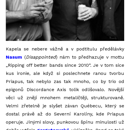
Kapela se nebere vážně a v podtitulu předělávky
Nasum
(
Disappointed
) nám to předhazuje v mottu
„Ripping off better bands since 2010“. Je v tom sice
kus ironie, ale když si poslechnete ranou tvorbu
Priapus, tak nebylo zas tak mnoho, co by trio od
epigonů Discordance Axis tolik odlišovalo. Novější
věci už znějí mnohem metaličtěji, strukturovaně.
Velmi zřetelně je slyšet závan Québecu, který se
dostal právě až do Severní Karolíny, kde Priapus
operuje. Jinými slovy, punkovou špínu minulosti už