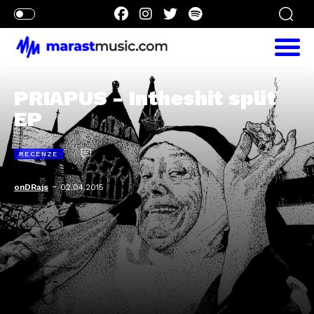
PRIAPUS - Intheshit split
EP
RECENZE
-
onDRajs
02.04.2015