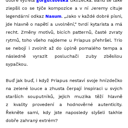
dobře vytřela
gorgutsovská
uklízečka. Band se také
zlepšil co se týče kompozice a v ní Jeremy cituje
legendární odkaz
Nasum
. „Jako v každé dobré písni,
jde hlavně o napětí a uvolnění,“ tvrdí kytarista a má
recht. Změny motivů, bicích patternů, časté zvraty
rytmů, toho všeho najdeme u Priapus přehršel. Trio
se nebojí i zvolnit až do úplně pomalého tempa a
následně vyrazit posluchači zuby zběsilou
sypačkou.
Buď jak buď, i když Priapus nestaví svoje hnízdečko
na zelené louce a zhusta čerpají inspiraci u svých
starších souputníků, jejich muzika těží hlavně
z kvality provedení a hodnověrné autenticity.
Řekněte sami, kdy jste naposledy slyšeli takhle
dobře zahraný extrém?