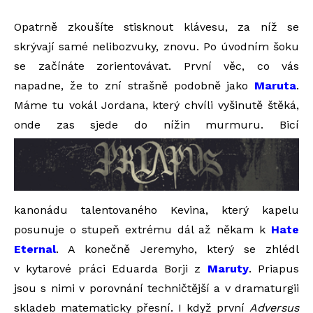
Opatrně zkoušíte stisknout klávesu, za níž se
skrývají samé nelibozvuky, znovu. Po úvodním šoku
se začínáte zorientovávat. První věc, co vás
napadne, že to zní strašně podobně jako
Maruta
.
Máme tu vokál Jordana, který chvíli vyšinutě štěká,
onde zas sjede do nížin murmuru. Bicí
kanonádu talentovaného Kevina, který kapelu
posunuje o stupeň extrému dál až někam k
Hate
Eternal
. A konečně Jeremyho, který se zhlédl
v kytarové práci Eduarda Borji z
Maruty
. Priapus
jsou s nimi v porovnání techničtější a v dramaturgii
skladeb matematicky přesní. I když první
Adversus