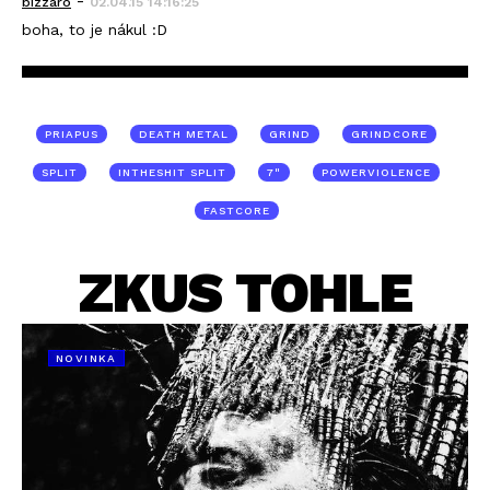
-
bizzaro
02.04.15 14:16:25
boha, to je nákul :D
PRIAPUS
DEATH METAL
GRIND
GRINDCORE
SPLIT
INTHESHIT SPLIT
7"
POWERVIOLENCE
FASTCORE
ZKUS TOHLE
NOVINKA