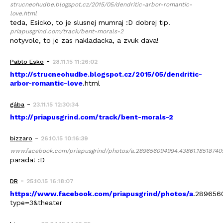
strucneohudbe.blogspot.cz/2015/05/dendritic-arbor-romantic-
love.html
teda, Esicko, to je slusnej mumraj :D dobrej tip!
priapusgrind.com/track/bent-morals-2
notyvole, to je zas nakladacka, a zvuk dava!
-
Pablo Esko
28.11.15 11:26:02
http://strucneohudbe.blogspot.cz/2015/05/dendritic-
arbor-romantic-love
.html
-
gába
23.11.15 12:30:34
http://priapusgrind.com/track/bent-morals-2
-
bizzaro
26.10.15 10:16:39
www.facebook.com/priapusgrind/photos/a.289656094994.43861.18518740
parada! :D
-
DR
25.10.15 16:18:07
https://www.facebook.com/priapusgrind/photos/a
.289656
type=3&theater