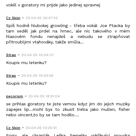
vokill v goratory mi prijde jako jedinej spravnej
-
Cz Skiin
20.04.05 20:47:15
Spíš hodně hlubokej growling - třeba vokál Joe Ptacka by
tam seděl jak prdel na hrnec, ale nic takového v mém
hlasovém fondu nenajdeš a nebudu se ztrapňovat
přitroublými vtahováky, takže smůla...
-
Strap
20.04.05 19:04:37
Koupis mu letenku?
-
Strap
20.04.05 19:03:28
Koupis mu letenku?
-
pecorism
20.04.05 18:51:04
se prihlas goratory te jiste vemou kdyz jim do jejich muziky
zapejes lip...mohl bys to zkusit treba jako mullen, fisher
nebo vincent,to by se tam hodilo....
-
Cz Skiin
20.04.05 10:26:51
Sorry, ale chraplák Leška Semelky vykřikující moudra