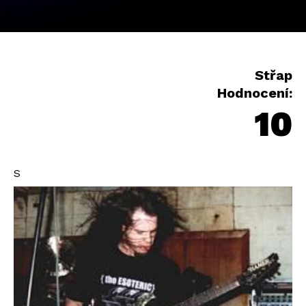
Střap
Hodnocení:
10
S