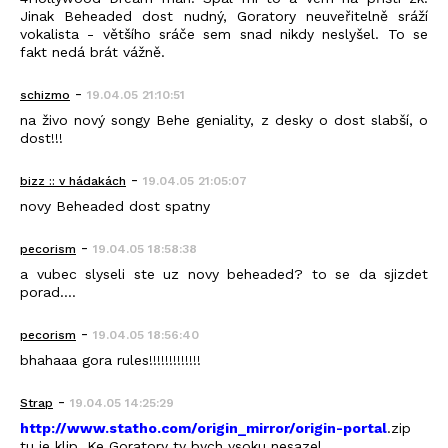
Jinak Beheaded dost nudný, Goratory neuveřitelně sráží
vokalista - většího sráče sem snad nikdy neslyšel. To se
fakt nedá brát vážně.
-
schizmo
19.04.05 21:10:51
na živo nový songy Behe geniality, z desky o dost slabší, o
dost!!!
-
bizz :: v hádakách
19.04.05 21:05:07
novy Beheaded dost spatny
-
pecorism
19.04.05 18:58:38
a vubec slyseli ste uz novy beheaded? to se da sjizdet
porad....
-
pecorism
19.04.05 18:56:40
bhahaaa gora rules!!!!!!!!!!!!!
-
Strap
19.04.05 14:25:29
http://www.statho.com/origin_mirror/origin-portal
.zip
tu je klip. Ke Goratory ty bych vsoku nesazel