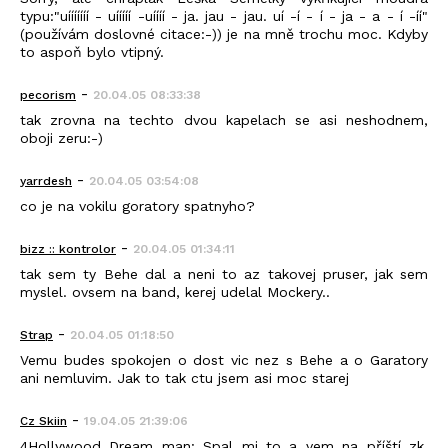
typu:"uííííííí - uííííí -uíííí - ja. jau - jau. uí -í - í - ja - a - í -íí"
(používám doslovné citace:-)) je na mně trochu moc. Kdyby
to aspoň bylo vtipný.
-
pecorism
20.04.05 08:33:38
tak zrovna na techto dvou kapelach se asi neshodnem,
oboji zeru:-)
-
yarrdesh
20.04.05 03:54:08
co je na vokilu goratory spatnyho?
-
bizz :: kontrolor
20.04.05 01:34:11
tak sem ty Behe dal a neni to az takovej pruser, jak sem
myslel. ovsem na band, kerej udelal Mockery..
-
Strap
20.04.05 01:18:50
Vemu budes spokojen o dost vic nez s Behe a o Garatory
ani nemluvim. Jak to tak ctu jsem asi moc starej
-
Cz Skiin
19.04.05 21:39:06
4Hollywood Dream man: Spal mi to a vem na příští zk.