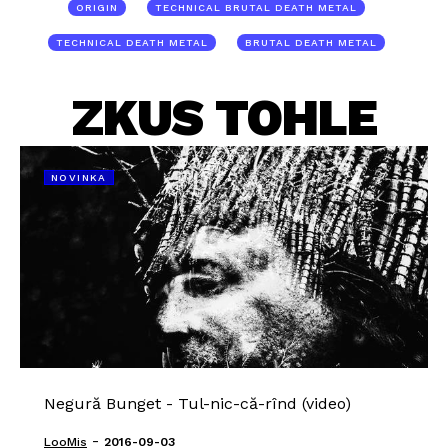
ORIGIN
TECHNICAL BRUTAL DEATH METAL
TECHNICAL DEATH METAL
BRUTAL DEATH METAL
ZKUS TOHLE
NOVINKA
Negură Bunget - Tul-nic-că-rînd (video)
-
LooMis
2016-09-03