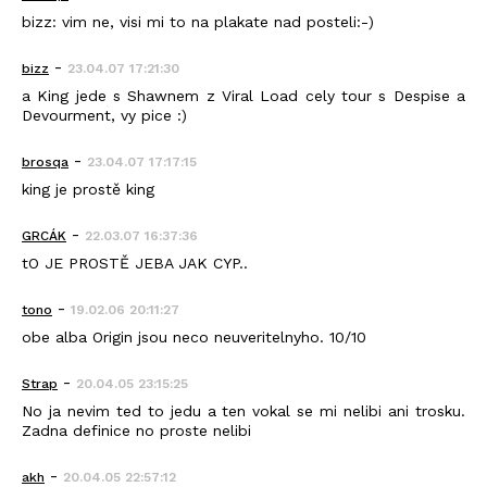
bizz: vim ne, visi mi to na plakate nad posteli:-)
-
bizz
23.04.07 17:21:30
a King jede s Shawnem z Viral Load cely tour s Despise a
Devourment, vy pice :)
-
brosqa
23.04.07 17:17:15
king je prostě king
-
GRCÁK
22.03.07 16:37:36
tO JE PROSTĚ JEBA JAK CYP..
-
tono
19.02.06 20:11:27
obe alba Origin jsou neco neuveritelnyho. 10/10
-
Strap
20.04.05 23:15:25
No ja nevim ted to jedu a ten vokal se mi nelibi ani trosku.
Zadna definice no proste nelibi
-
akh
20.04.05 22:57:12