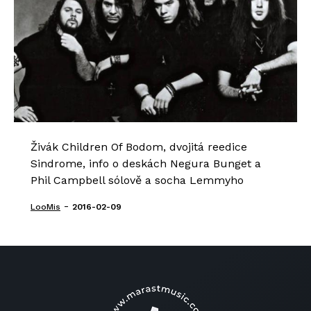
Živák Children Of Bodom, dvojitá reedice
Sindrome, info o deskách Negura Bunget a
Phil Campbell sólově a socha Lemmyho
-
LooMis
2016-02-09