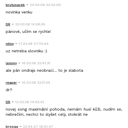
-
brutusacek
24.03.08 22:34:00
novinka venku
-
DR
20.03.08 16:58:05
pánové, učím se rychle!
-
nihiq
17.03.08 07:10:49
uz netreba slovniku :)
-
lemmy
16.03.08 22:41:31
ale pán ondrajs neobrací... to je slabota
-
reaper
16.03.08 22:11:34
dr?
-
DR
12.03.08 14:52:32
novej song maximální pohoda, nemám husí kůži, nudím se,
nebrečím, nechci to slyšet celý, stokrát ne
-
brosqa
23.04.07 18:41:47