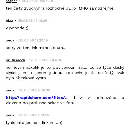
-
reaper
25.03.08 14:57:49
ten čistý zvuk výhra rozhodně JE ;p IMHO samozřejmě
-
bizz
25.03.08 12:10:26
v pohode ;)
-
peca
25.03.08 11:20:19
sorry za ten link mimo forum...
-
brutusacek
25.03.08 09:44:31
no nevim nakolik je to pak seriozní že......co se týče desky
slyšel jsem to jenom jednou ale nevim jestli ten čistý zvuk
byla až taková výhra
-
peca
25.03.08 09:39:30
http://rapidshare.com/files/
... bizz > odmazáno a
vlozeno do prislusne sekce ve foru
-
peca
25.03.08 09:31:55
tyhle info jedine s linkem ...))