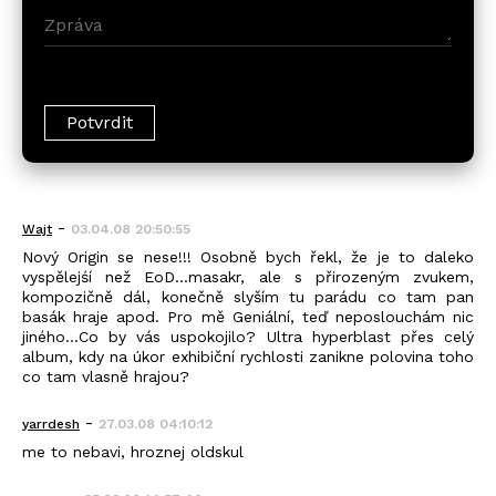
-
Wajt
03.04.08 20:50:55
Nový Origin se nese!!! Osobně bych řekl, že je to daleko
vyspělejśí než EoD...masakr, ale s přirozeným zvukem,
kompozičně dál, konečně slyším tu parádu co tam pan
basák hraje apod. Pro mě Geniální, teď neposlouchám nic
jiného...Co by vás uspokojilo? Ultra hyperblast přes celý
album, kdy na úkor exhibiční rychlosti zanikne polovina toho
co tam vlasně hrajou?
-
yarrdesh
27.03.08 04:10:12
me to nebavi, hroznej oldskul