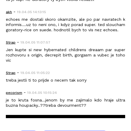
-
akh
19.04.05 14:13:15
echoes me dostali skoro okamzite, ale po par navratech k
informis....uz to neni ono, i kdyz porad super. ted sloucham
goratory-rice on suede. hodnotil bych to vis nez echoes.
-
Strap
19.04.05 11:07:57
Jen kupte si new hybernated childrens dreaam par super
rozhovoru s origin, decrepit birth, gorgasm a vubec je toho
vic
-
Strap
19.04.05 11:05:22
treba jestli ti to prijde o necem tak sorry
-
pecorism
19.04.05 10:15:24
je to kruta fosna...jenom by me zajimalo kdo hraje ultra
buzna houpacky..??treba devourment??