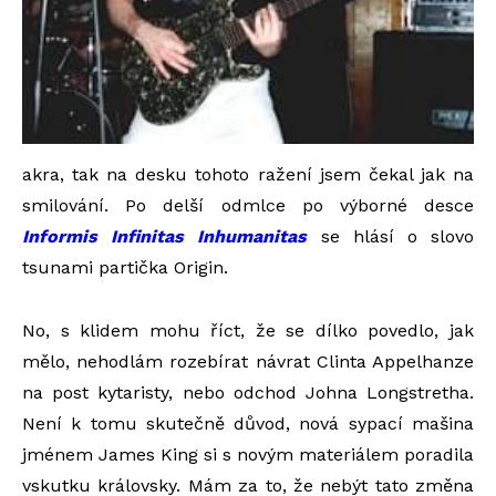
akra, tak na desku tohoto ražení jsem čekal jak na
smilování. Po delší odmlce po výborné desce
Informis Infinitas Inhumanitas
se hlásí o slovo
tsunami partička Origin.
No, s klidem mohu říct, že se dílko povedlo, jak
mělo, nehodlám rozebírat návrat Clinta Appelhanze
na post kytaristy, nebo odchod Johna Longstretha.
Není k tomu skutečně důvod, nová sypací mašina
jménem James King si s novým materiálem poradila
vskutku královsky. Mám za to, že nebýt tato změna