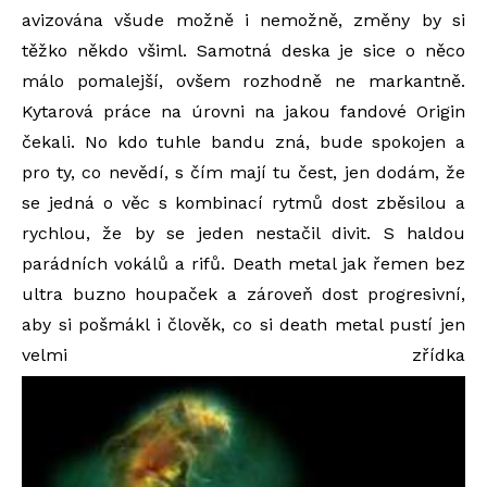
avizována všude možně i nemožně, změny by si
těžko někdo všiml. Samotná deska je sice o něco
málo pomalejší, ovšem rozhodně ne markantně.
Kytarová práce na úrovni na jakou fandové Origin
čekali. No kdo tuhle bandu zná, bude spokojen a
pro ty, co nevědí, s čím mají tu čest, jen dodám, že
se jedná o věc s kombinací rytmů dost zběsilou a
rychlou, že by se jeden nestačil divit. S haldou
parádních vokálů a rifů. Death metal jak řemen bez
ultra buzno houpaček a zároveň dost progresivní,
aby si pošmákl i člověk, co si death metal pustí jen
velmi zřídka