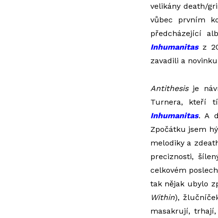
velikány death/gr
vůbec prvním ko
předcházející a
Inhumanitas
z 2
zavadili a novinku
Antithesis
je návr
Turnera, kteří 
Inhumanitas
. A 
Zpočátku jsem hýř
melodiky a zdeathme
preciznosti, šíl
celkovém poslechu 
tak nějak ubylo z
Within
), žlučníče
masakrují, trhají