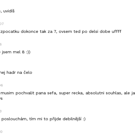
, uvidíš
:07
l zpocatku dokonce tak za 7, ovsem ted po delsi dobe uffff
6
jsem mel 8 :))
nej hadr na čelo
06
musim pochvalit pana sefa, super recka, absolutni souhlas, ale j
ys
3
 poslouchám, tím mi to přijde debilnější :)
30