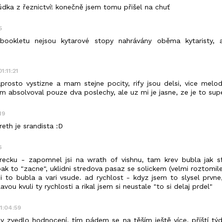
hůdka z řeznictví! konečně jsem tomu přišel na chuť
5
bookletu nejsou kytarové stopy nahrávány oběma kytaristy, 
1:11:21
prosto vystizne a mam stejne pocity, rify jsou delsi, vice melodi
em absolvoval pouze dva poslechy, ale uz mi je jasne, ze je to supe
19
reth je srandista :D
6
 recku - zapomnel jsi na wrath of vishnu, tam krev bubla jak s
pak to "zacne", uklidni stredova pasaz se solickem (velmi roztomile
i to bubla a vari vsude. ad rychlost - kdyz jsem to slysel prvn
avou kvuli ty rychlosti a rikal jsem si neustale "to si delaj prdel"
11:04:59
y zvedlo hodnocení, tím pádem se na těším ještě více, příští tý