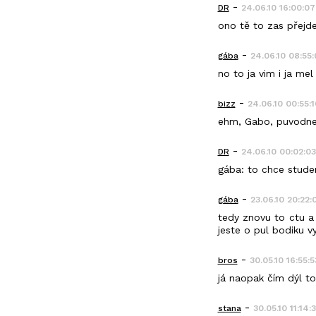
-
DR
24.06.10 16:00:07
ono tě to zas přejde
-
gába
24.06.10 08:55
no to ja vim i ja me
-
bizz
24.06.10 00:55:1
ehm, Gabo, puvodne 
-
DR
24.06.10 00:02:03
gába: to chce stude
-
gába
23.06.10 20:22:
tedy znovu to ctu a 
jeste o pul bodiku v
-
bros
30.05.10 16:55:5
já naopak čím dýl to
-
stana
30.05.10 11:14: