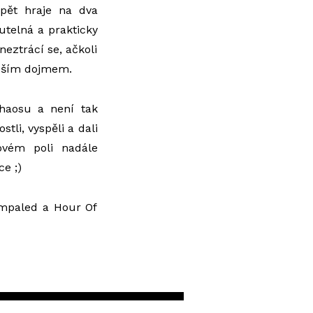
opět hraje na dva
utelná a prakticky
neztrácí se, ačkoli
užším dojmem.
chaosu a není tak
tli, vyspěli a dali
ovém poli nadále
ce ;)
Impaled a Hour Of