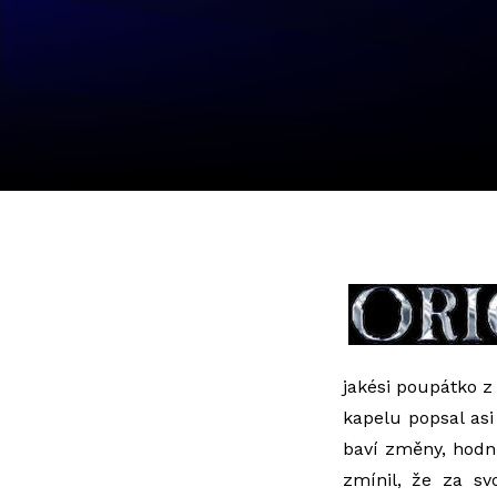
jakési poupátko z
kapelu popsal asi
baví změny, hodně
zmínil, že za sv