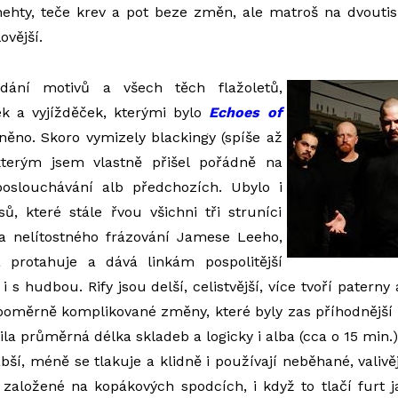
ehty, teče krev a pot beze změn, ale matroš na dvoutis
vější.
ídání motivů a všech těch flažoletů,
k a vyjížděček, kterými bylo
Echoes of
ěno. Skoro vymizely blackingy (spíše až
kterým jsem vlastně přišel pořádně na
oslouchávání alb předchozích. Ubylo i
ů, které stále řvou všichni tři struníci
 a nelítostného frázování Jamese Leeho,
a protahuje a dává linkám pospolitější
 i s hudbou. Rify jsou delší, celistvější, více tvoří paterny
a poměrně komplikované změny, které byly zas příhodnější
ila průměrná délka skladeb a logicky i alba (cca o 15 min.)
abší, méně se tlakuje a klidně i používají neběhané, valiv
e založené na kopákových spodcích, i když to tlačí furt 