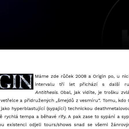
Máme zde růček 2008 a Origin po, u nich
intervalu tří let přichází s další r
Antithesis
. Obal, jak vidíte, je trošku zv
 vetřelce a přidružených „šmejdů z vesmíru“. Tomu, kdo 
 jako hyperblastující (sypající) technickou deathmetalovo
 rychlá tempa a běhavé rify. A pak zase to sypání a sy
ou existenci odjeli tours/shows snad se všemi žánrov