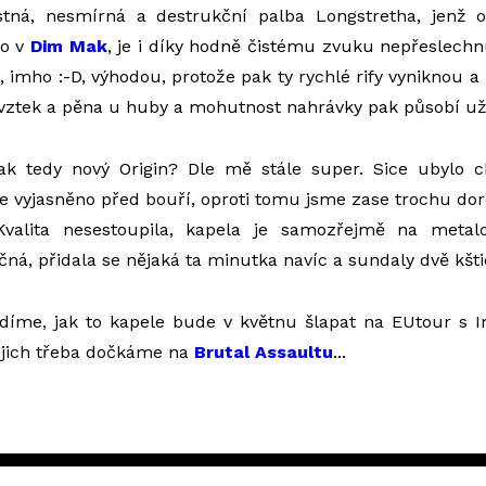
ostná, nesmírná a destrukční palba Longstretha, jenž 
ko v
Dim Mak
, je i díky hodně čistému zvuku nepřeslechn
, imho :-D, výhodou, protože pak ty rychlé rify vyniknou a 
 vztek a pěna u huby a mohutnost nahrávky pak působí 
Jak tedy nový Origin? Dle mě stále super. Sice ubylo 
e vyjasněno před bouří, oproti tomu jsme zase trochu doros
 Kvalita nesestoupila, kapela je samozřejmě na metal
ečná, přidala se nějaká ta minutka navíc a sundaly dvě kšti
idíme, jak to kapele bude v květnu šlapat na EUtour s 
 jich třeba dočkáme na
Brutal Assaultu
...