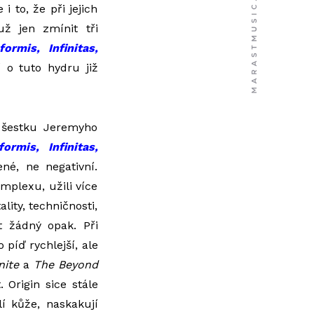
 to, že při jejich
ž jen zmínit tři
formis, Infinitas,
 o tuto hydru již
a šestku Jeremyho
formis, Infinitas,
ené, ne negativní.
mplexu, užili více
ality, techničnosti,
t žádný opak. Při
 píď rychlejší, ale
nite
a
The Beyond
 Origin sice stále
lí kůže, naskakují