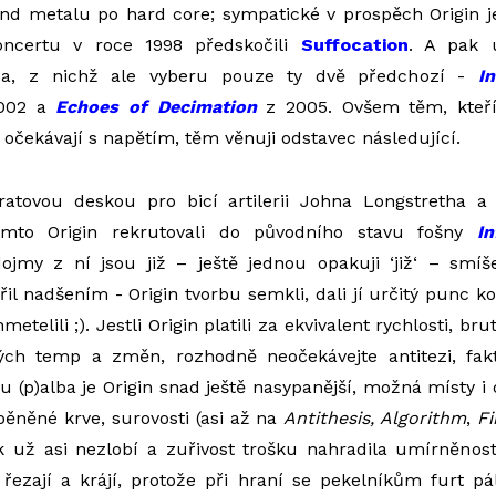
ind metalu po hard core; sympatické v prospěch Origin je i
ncertu v roce 1998 předskočili
Suffocation
. A pak u
lba, z nichž ale vyberu pouze ty dvě předchozí -
In
002 a
Echoes of Decimation
z 2005. Ovšem těm, kteří
 očekávají s napětím, těm věnuji odstavec následující.
atovou deskou pro bicí artilerii Johna Longstretha 
tímto Origin rekrutovali do původního stavu fošny
In
dojmy z ní jsou již – ještě jednou opakuji ‘již‘ – smíš
il nadšením - Origin tvorbu semkli, dali jí určitý punc ko
telili ;). Jestli Origin platili za ekvivalent rychlosti, brut
ených temp a změn, rozhodně neočekávejte antitezi, fak
(p)alba je Origin snad ještě nasypanější, možná místy i o
pěněné krve, surovosti (asi až na
Antithesis, Algorithm
,
Fi
k už asi nezlobí a zuřivost trošku nahradila umírněnost.
, řezají a krájí, protože při hraní se pekelníkům furt pá