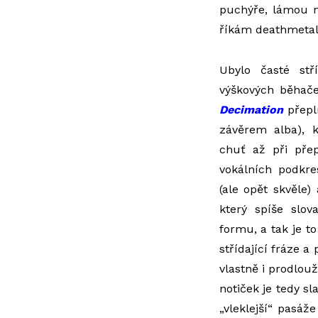
puchýře, lámou n
říkám deathmetalo
Ubylo časté stř
výškových běhače
Decimation
přepln
závěrem alba), 
chuť až při přep
vokálních podkres
(ale opět skvěle)
který spíše slov
formu, a tak je to
střídající fráze 
vlastně i prodlouž
notiček je tedy sl
„vleklejší“ pasáž