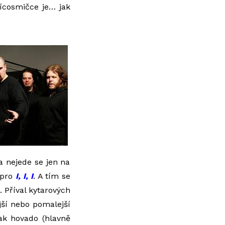
ícosmičce je… jak
 a nejede se jen na
 pro
I, I, I
. A tím se
. Příval kytarových
ější nebo pomalejší
jak hovado (hlavně