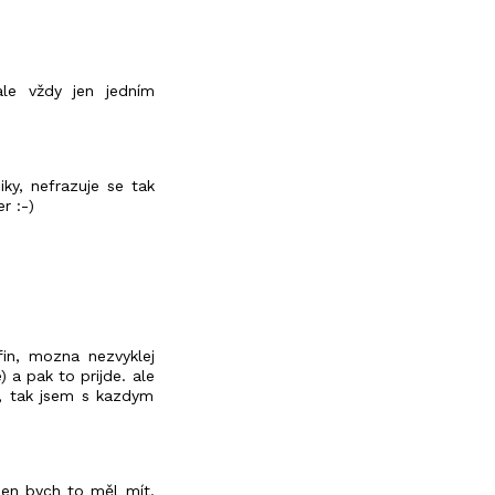
ale vždy jen jedním
ky, nefrazuje se tak
r :-)
fin, mozna nezvyklej
) a pak to prijde. ale
e, tak jsem s kazdym
den bych to měl mít.