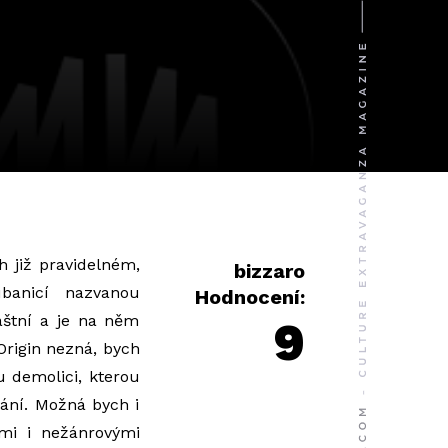
 již pravidelném,
bizzaro
ubanicí nazvanou
Hodnocení:
láštní a je na něm
9
Origin nezná, bych
u demolici, kterou
pání. Možná bych i
ými i nežánrovými