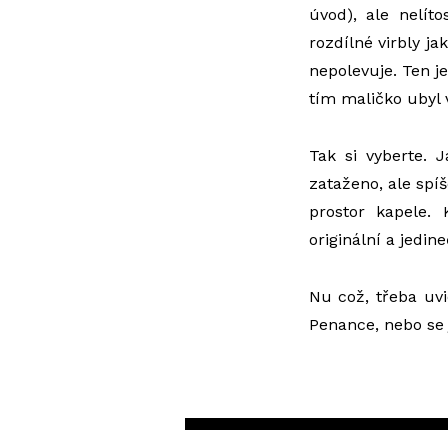
úvod), ale nelít
rozdílné virbly ja
nepolevuje. Ten je
tím maličko ubyl
Tak si vyberte. 
zataženo, ale spíš
prostor kapele.
originální a jedin
Nu což, třeba uv
Penance, nebo se