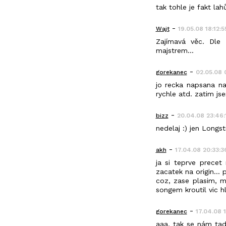
tak tohle je fakt la
-
Wajt
19.05.08 18:12:5
Zajímavá věc. Dle 
majstrem...
-
gorekanec
02.05.08 0
jo recka napsana na
rychle atd. zatim js
-
bizz
20.04.08 23:46:
nedelaj :) jen Longst
-
akh
17.04.08 20:33:3
ja si teprve precet
zacatek na origin... 
coz, zase plasim, m
songem kroutil vic hl
-
gorekanec
17.04.08 
aaa, tak se nám tad