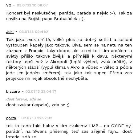
-
VQ
03.07.13 10:08:07
Koncert byl neskutečnej, paráda, paráda a nejvíc :-). Tak za
chvilku na Bojišti pane Brutusáček ;-).
-
Jukl
03.07.13 09:41:21
Tak jako zvuk určitě, velké plus za dobrý setlist a solidní
vystoupení kapely jako takové. Díval sem se na netu na ten
záznam z Francie, taky dobré, ale tu mi to i tím areálem a
světly přišlo takové živější a přímější k davu. Některými
faktory lepší než v Akropoli (lepší výhled, zvuk určitě), v
některých slabší (vyplá klima v Akro a vůbec - válec z pódia
jede jen jedním směrem), tak jako tak super. Třeba zas
projekce mi nějak absolutně nechyběla.
-
bizzaro
02.07.13 23:04:17
dost loterie, zdá se
dost zvukar (kapela), zda se ;)
-
gorth
02.07.13 22:52:02
tak to teda fakt haluz s tím zvukemv LMB... na GY!BE byl
parádní, na Swans příšernej, teď zas zřejmě fajn... dost
loterie, zdá se