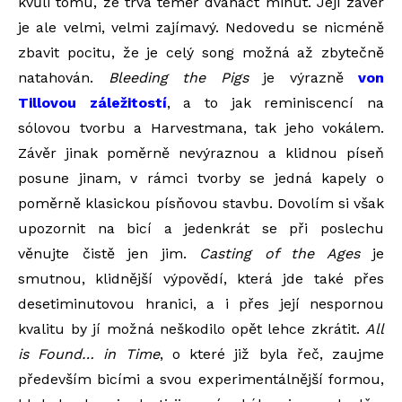
kvůli tomu, že trvá téměř dvanáct minut. Její závěr
je
ale velmi, velmi zajímavý. Nedovedu se
nicméně
zbavit pocitu, že je celý song možná až zbytečně
natahován.
Bleeding the Pigs
je výrazně
von
Tillovou záležitostí
, a to jak reminiscencí na
sólovou tvorbu a Harvestmana, tak jeho vokálem.
Závěr
jinak
poměrně nevýraznou a klidnou píseň
posune jinam, v rámci tvorby se jedná kapely o
poměrně klasickou písňovou stavbu. Dovolím si však
upozornit na bicí a jedenkrát se při poslechu
věnujte čistě jen jim.
Casting of the Ages
je
smutnou, klidnější výpovědí, která jde
také přes
desetiminutovou hranici, a i přes její nespornou
kvalitu by jí možná neškodilo opět lehce zkrátit.
All
is Found… in Time
, o které již byla řeč, zaujme
především bicími a svou experimentálnější formou,