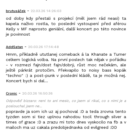
-
brutusáček
22.03.26 14:26:03
od doby kdy přestali s projekcí (měl jsem rád neasi) ta
kapela naživo rostla, to poslední vystoupení před aférou
Kelly v MF naprosto geniální, další koncert po této novince
je povinnost
-
AddSatan
20.03.26 17:14:48
Hmm, příkladně ututlanej comeback á la Khanate a Turner
celkem logická volba. Na první poslech tak nějak v pořádku
- v rozmezi fajn/dost fajn/dobrý, růst moc nečekám, ale
ještě párkrát protočim. Překvapilo to noisy bass kopák
"techno" :) a post-punk v poslední kládě, ta je možná nej.
Koncert bych si dal...
-
Cronic
20.03.26 16:50:36
Odpověď bizzaro: neni to ani mesic, co jsem si rikal, co s nimi je a
poslouchal jsem ne...
popravde ja som ich uz aj pochoval :D a teda zrovna tento
tyzden som si tiez uplnou nahodou tocil through silver a
times of grace :D a zrazu mi toto dnes vyskocilo na fb a v
mailoch ma uz cakala predobjednavka od evilgreed :DD