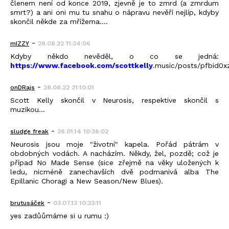
členem není od konce 2019, zjevně je to zmrd (a zmrdum
smrt?) a ani oni mu tu snahu o nápravu nevěří nejlíp, kdyby
skončil někde za mřížema....
-
mIZZY
29.08.22 11:34:06
Kdyby někdo nevěděl, o co se jedná:
https://www.facebook.com/scottkelly
.music/posts/pfbid
-
onDRajs
28.08.22 21:10:01
Scott Kelly skončil v Neurosis, respektive skončil s
muzikou...
-
sludge freak
26.01.14 10:36:02
Neurosis jsou moje "životní" kapela. Pořád pátrám v
obdobných vodách. A nacházím. Někdy, žel, pozdě; což je
případ No Made Sense (sice zřejmě na věky uložených k
ledu, nicméně zanechavších dvě podmanivá alba The
Epillanic Choragi a New Season/New Blues).
-
brutusáček
03.07.13 10:33:11
yes zadůůmáme si u rumu :)