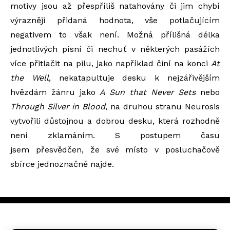
motivy jsou až přespříliš natahovány či jim chybí
výrazněji přidaná hodnota, vše potlačujícím
negativem to
však není. Možná přílišná délka
jednotlivých písní či nechuť v některých pasážích
více přitlačit na pilu, jako například činí na konci
At
the Well
, nekatapultuje desku k nejzářivějším
hvězdám žánru jako
A Sun that Never Sets
nebo
Through Silver in Blood
, na druhou stranu Neurosis
vytvořili důstojnou a dobrou desku, která rozhodně
není zklamáním. S postupem času
jsem
přesvědčen, že své místo v posluchačově
sbírce jednoznačně najde.