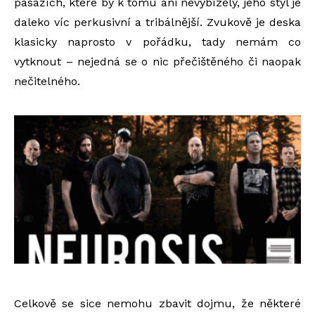
pasážích, které by k tomu ani nevybízely, jeho styl je
daleko víc perkusivní a tribálnější. Zvukově je deska
klasicky naprosto v pořádku, tady nemám co
vytknout – nejedná se o nic přečištěného či naopak
nečitelného.
Celkově se sice nemohu zbavit dojmu, že některé