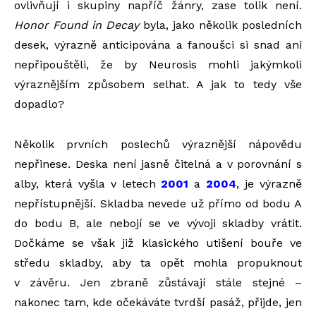
ovlivňují i skupiny napříč žánry, zase tolik není.
Honor Found in Decay
byla, jako několik posledních
desek, výrazně anticipována a fanoušci si snad ani
nepřipouštěli, že by Neurosis mohli jakýmkoli
výraznějším způsobem selhat. A jak to tedy vše
dopadlo?
Několik prvních poslechů výraznější nápovědu
nepřinese. Deska není jasně čitelná a v porovnání s
alby, která vyšla v letech
2001
a
2004
, je výrazně
nepřístupnější. Skladba nevede už přímo od bodu A
do bodu B, ale nebojí se ve vývoji skladby vrátit.
Dočkáme se
však již klasického utišení bouře ve
středu skladby, aby ta opět mohla propuknout
v závěru. Jen zbraně zůstávají stále stejné –
nakonec tam, kde očekáváte tvrdší pasáž, přijde, jen