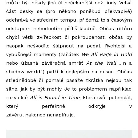
může být někdy jiná či nečekanější než jindy. Velká
část desky se (pro někoho poněkud překvapivě)
odehrává ve středním tempu, přičemž to s časovým
odstupem nehodnotím příliš kladně. Občas riffům
chybí větší zvířeckost či pokroucenost, občas by
naopak neškodilo šlápnout na pedál. Rychlejší a
výbušnější momenty (začátek
We All Rage in Gold
nebo úžasná závěrečná smršť
At the Well
„In a
shadow world“) patří k nejlepším na desce. Občas
střednědobé či pomalé pasáže zkrátka nejsou tak
silné, jak by být mohly. Je to problémem například
rozvleklé
All is Found in Time
, která svůj potenciál,
který perfektně odkryje v
závěru,
nakonec
nenaplňuje.