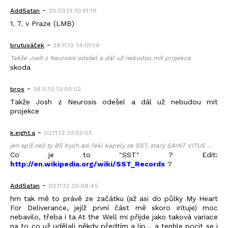
-
AddSatan
20.03.13 10:51:19
1. 7. v Praze (LMB)
-
brutusáček
28.11.12 14:01:14
Takže Josh z Neurosis odešel a dál už nebudou mít projekce
skoda
-
bros
28.11.12 13:00:02
Takže Josh z Neurosis odešel a dál už nebudou mít
projekce
-
k.eight.a
02.11.12 23:52:03
jen spíš než ty BS bych asi řekl kapely ze SST, starý SAINT VITUS ...
Co je to "SST" ? Edit:
http://en.wikipedia.org/wiki/SST_Records
?
-
AddSatan
02.11.12 20:08:45
hm tak mě to právě ze začátku (až asi do půlky My Heart
For Deliverance, jejíž první část mě skoro irituje) moc
nebavilo, třeba i ta At the Well mi přijde jako taková variace
na to co už udělali někdy předtím a líp... a tenhle pocit se i