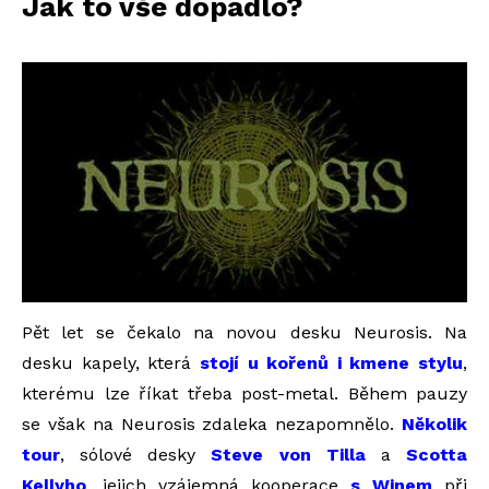
Jak to vše dopadlo?
Pět let se čekalo na novou desku Neurosis. Na
desku kapely, která
stojí u kořenů i kmene stylu
,
kterému lze říkat třeba post-metal. Během pauzy
se však na Neurosis zdaleka nezapomnělo.
Několik
tour
, sólové desky
Steve von Tilla
a
Scotta
Kellyho
, jejich vzájemná kooperace
s Winem
při