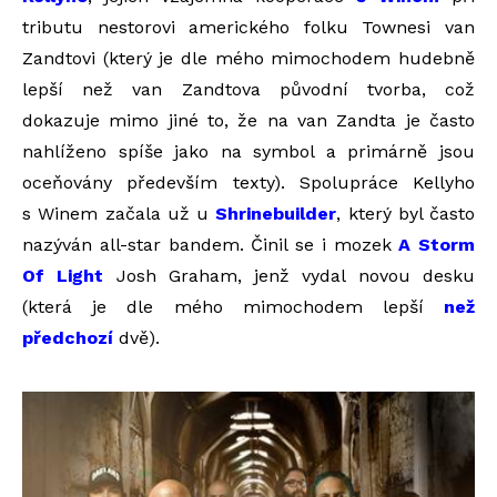
tributu nestorovi amerického folku Townesi van
Zandtovi (který je dle mého mimochodem hudebně
lepší než van Zandtova původní tvorba, což
dokazuje mimo jiné to, že na van Zandta je často
nahlíženo spíše jako na symbol a primárně jsou
oceňovány především texty). Spolupráce Kellyho
s Winem začala už u
Shrinebuilder
, který byl často
nazýván all-star bandem. Činil se i mozek
A Storm
Of Light
Josh Graham, jenž vydal novou desku
(která je dle mého mimochodem lepší
než
předchozí
dvě).