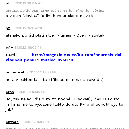
-
pf
31.10.12 16:04:48
ale jako pořád platí silver &gt; times &gt; given &gt; zbytek
a v otm "zbytku" řadím honour skoro nejvejš
-
pf
31.10.12 16:04:20
ale jako pořád platí silver > times > given > zbytek
-
pf
31.10.12 16:02:46
takhle:
http://magazin.e15.cz/kultura/neurosis-dal-
vladnou-ponure-muzice-925879
-
brutusáček
31.10.12 15:52:55
no a v oaklondu si to střihnou neurosis s voivod :)
-
bros
31.10.12 15:36:28
Jo, tak nějak. Přišlo mi to hodně i u vokálů, v All is Found...
in Time mě to vyloženě fláklo do uší. PF, a ohodnotil bys to
jak?
-
bizzaro
31.10.12 15:13:14