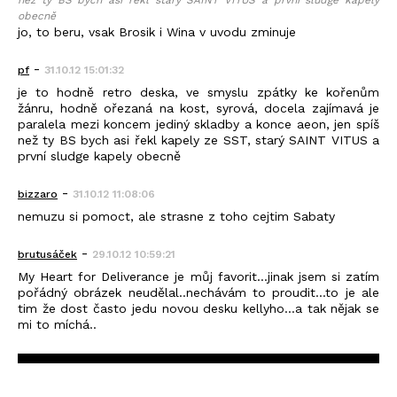
než ty BS bych asi řekl starý SAINT VITUS a první sludge kapely
obecně
jo, to beru, vsak Brosik i Wina v uvodu zminuje
-
pf
31.10.12 15:01:32
je to hodně retro deska, ve smyslu zpátky ke kořenům
žánru, hodně ořezaná na kost, syrová, docela zajímavá je
paralela mezi koncem jediný skladby a konce aeon, jen spíš
než ty BS bych asi řekl kapely ze SST, starý SAINT VITUS a
první sludge kapely obecně
-
bizzaro
31.10.12 11:08:06
nemuzu si pomoct, ale strasne z toho cejtim Sabaty
-
brutusáček
29.10.12 10:59:21
My Heart for Deliverance je můj favorit...jinak jsem si zatím
pořádný obrázek neudělal..nechávám to proudit...to je ale
tim že dost často jedu novou desku kellyho...a tak nějak se
mi to míchá..