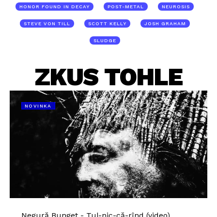
HONOR FOUND IN DECAY
POST-METAL
NEUROSIS
STEVE VON TILL
SCOTT KELLY
JOSH GRAHAM
SLUDGE
ZKUS TOHLE
NOVINKA
Negură Bunget - Tul-nic-că-rînd (video)