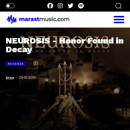
NEUROSIS - Honor Found in
Decay
RECENZE
-
bros
29.10.2012