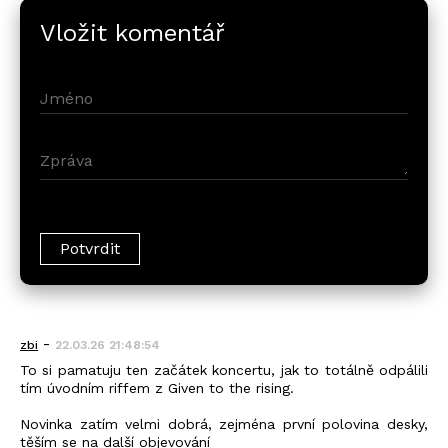
Vložit komentář
-
zbi
22.03.26 21:48:54
To si pamatuju ten začátek koncertu, jak to totálně odpálili
tím úvodním riffem z Given to the rising.
Novinka zatím velmi dobrá, zejména první polovina desky,
těším se na další objevování