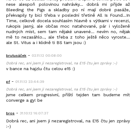
nese alespoň polovinou nahrávky... dobrá mi přijde až
Bleeding the Pigs a skladby po ní mají dobré pasáže,
překvapily ty bicí třeba v poslední třetině All Is Found...In
Time, celkově docela souhlasím hlavně s výtkami v recenzi,
rukopis jasný, ale občas moc natahované, pár i vyloženě
nudných míst, sem tam nějaké unavené... nevím no, nějak
mě to nezasáhlo.., ale třeba z toho ještě něco vyroste...
ale St. Vitus a i klidně ti BS tam jsou :)
-
brutusáček
02.11.12 00:08:00
Dobrá rec, ani jsem ji nezaregistroval, na E15 čtu jen zprávy :-)
v bance na hajzlu čtu celou e15 :)
-
pf
01.11.12 23:44:39
Dobrá rec, ani jsem ji nezaregistroval, na E15 čtu jen zprávy :-)
jsme celkem progresivní, příští tejden tam budeme mít
converge a gy! be
-
bros
31.10.12 16:07:37
Dobrá rec, ani jsem ji nezaregistroval, na E15 čtu jen zprávy
:-)