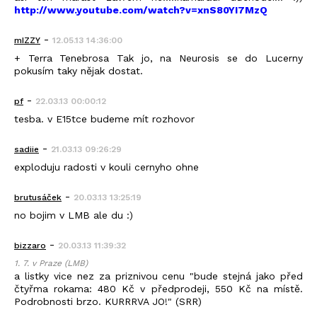
http://www.youtube.com/watch?v=xnS80YI7MzQ
-
mIZZY
12.05.13 14:36:00
+ Terra Tenebrosa Tak jo, na Neurosis se do Lucerny
pokusím taky nějak dostat.
-
pf
22.03.13 00:00:12
tesba. v E15tce budeme mít rozhovor
-
sadiie
21.03.13 09:26:29
exploduju radosti v kouli cernyho ohne
-
brutusáček
20.03.13 13:25:19
no bojim v LMB ale du :)
-
bizzaro
20.03.13 11:39:32
1. 7. v Praze (LMB)
a listky vice nez za priznivou cenu "bude stejná jako před
čtyřma rokama: 480 Kč v předprodeji, 550 Kč na místě.
Podrobnosti brzo. KURRRVA JO!" (SRR)