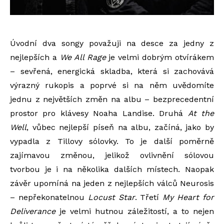
Úvodní dva songy považuji na desce za jedny z
nejlepších a
We All Rage
je velmi dobrým otvírákem
– sevřená, energická skladba, která si
zachovává
výrazný rukopis a poprvé si na něm uvědomíte
jednu z největších změn na albu – bezprecedentní
prostor pro klávesy Noaha Landise. Druhá
At the
Well
, vůbec nejlepší píseň na albu, začíná, jako by
vypadla z Tillovy sólovky. To je další poměrně
zajímavou změnou, jelikož ovlivnění sólovou
tvorbou je i na několika dalších místech. Naopak
závěr upomíná na jeden z nejlepších válců Neurosis
– nepřekonatelnou
Locust Star
. Třetí
My Heart for
Deliverance
je velmi hutnou záležitostí, a to nejen