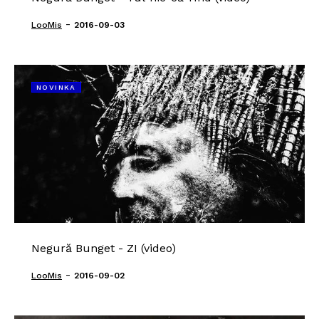
-
LooMis
2016-09-03
NOVINKA
Negură Bunget - ZI (video)
-
LooMis
2016-09-02