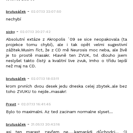
-
brutusáček
02.07.13 22:07:50
nechybí
-
sicky
02.07.13 20:27:42
Absolutní extáze z Akropolis ´09 se sice neopakovala (ta
projekce tomu chybí), ale i tak opět velmi sugestivní
zážitek.Musim říct, že z CD mě Neurosis moc neba, ale živě
je to prostě masakr. Hlavně ten ZVUK, tvl dlouho jsem
neslyšel takto čistý a kvalitní live zvuk, Imho o třídu lepší
než maj na CD.
-
brutusáček
02.07.13 18:03:11
krom prvních dvou desek jedu dneska celej zbytek..ale bez
toho ZVUKU to nejde..masakr!
-
Previt
02.07.13 16:41:45
Bylo to maximalni. Az ted zacinam normalne slyset...
-
brutusáček
21.05.13 20:42:16
asi ten marast zavřem ne.....kamarádi důchodci... :))