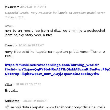
-
bizzaro
20.03.26 16:40:48
Odpověď Cronic: novy Neurosis! ku kapele sa napokon pridal Aaron
Turner z ISIS.
https...
neni to ani mesic, co jsem si rikal, co s nimi je a poslouchal
jsem nejaky stary veci, a hle!
-
Cronic
20.03.26 15:57:07
novy Neurosis! ku kapele sa napokon pridal Aaron Turner z
ISIS.
https://music.neurotrecordings.com/burning_world?
fbclid=IwY2xjawQqPY9leHRuA2FlbQIxMABzcnRjBmFwcF9
UbtzrBpFikphewxEw_aem_AOyjZqaUKsloZsxebNytlw
-
gába
31.08.22 20:37:23
Brutal...
-
AddSatan
30.08.22 10:06:13
Už se vyjádřila i kapela: www.facebook.com/officialneurosis