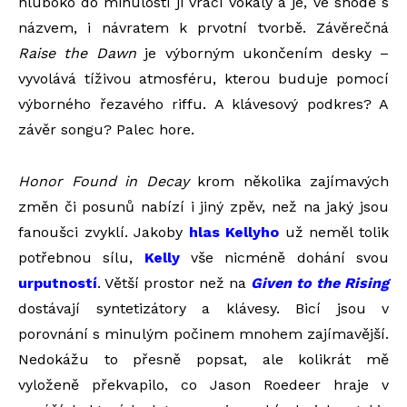
hluboko do minulosti ji
vrací vokály a je, ve shodě s
názvem, i návratem k prvotní tvorbě. Závěrečná
Raise the Dawn
je výborným ukončením desky –
vyvolává tíživou atmosféru, kterou buduje pomocí
výborného řezavého riffu. A klávesový podkres? A
závěr songu? Palec hore.
Honor Found in Decay
krom několika zajímavých
změn či posunů nabízí i jiný zpěv, než na jaký jsou
fanoušci zvyklí. Jakoby
hlas Kellyho
už neměl tolik
potřebnou sílu,
Kelly
vše nicméně dohání svou
urputností
. Větší prostor než na
Given to the Rising
dostávají syntetizátory a klávesy. Bicí jsou
v
porovnání s minulým počinem mnohem zajímavější.
Nedokážu to přesně popsat, ale kolikrát mě
vyloženě překvapilo, co Jason Roedeer hraje v