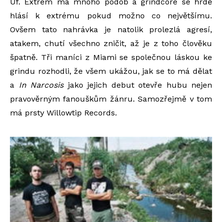
Uf. Extrém má mnoho podob a grindcore se hrdě
hlásí k extrému pokud možno co největšímu.
Ovšem tato nahrávka je natolik prolezlá agresí,
atakem, chutí všechno zničit, až je z toho člověku
špatně. Tři maníci z Miami se společnou láskou ke
grindu rozhodli, že všem ukážou, jak se to má dělat
a
In Narcosis
jako jejich debut otevře hubu nejen
pravověrným fanouškům žánru. Samozřejmě v tom
má prsty Willowtip Records.