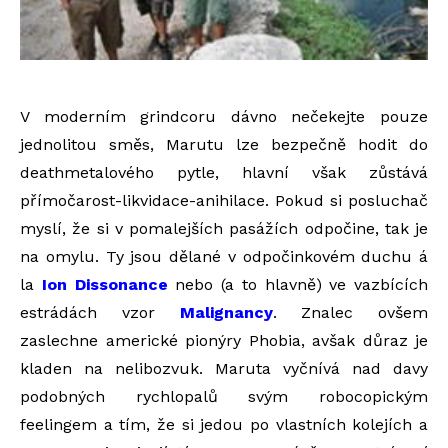
V moderním grindcoru dávno nečekejte pouze
jednolitou směs, Marutu lze bezpečně hodit do
deathmetalového pytle, hlavní však zůstává
přímočarost-likvidace-anihilace. Pokud si posluchač
myslí, že si v pomalejších pasážích odpočine, tak je
na omylu. Ty jsou dělané v odpočinkovém duchu á
la
Ion Dissonance
nebo (a to hlavně) ve vazbících
estrádách vzor
Malignancy
. Znalec ovšem
zaslechne americké pionýry Phobia, avšak důraz je
kladen na nelibozvuk. Maruta vyčnívá nad davy
podobných rychlopalů svým robocopickým
feelingem a tím, že si jedou po vlastních kolejích a