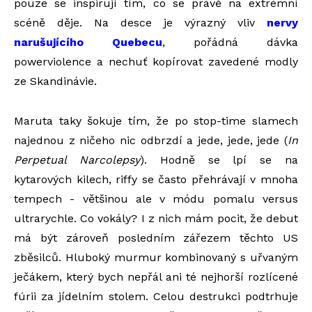
pouze se inspirují tím, co se právě na extrémní
scéně děje. Na desce je výrazný vliv
nervy
narušujícího Quebecu
, pořádná dávka
powerviolence a nechuť kopírovat zavedené modly
ze Skandinávie.
Maruta taky šokuje tím, že po stop-time slamech
najednou z ničeho nic odbrzdí a jede, jede, jede (
In
Perpetual Narcolepsy
). Hodně se lpí se na
kytarových kilech, riffy se často přehrávají v mnoha
tempech - většinou ale v módu pomalu versus
ultrarychle. Co vokály? I z nich mám pocit, že debut
má být zároveň posledním zářezem těchto US
zběsilců. Hluboký murmur kombinovaný s uřvaným
ječákem, který bych nepřál ani té nejhorší rozlícené
fúrii za jídelním stolem. Celou destrukci podtrhuje