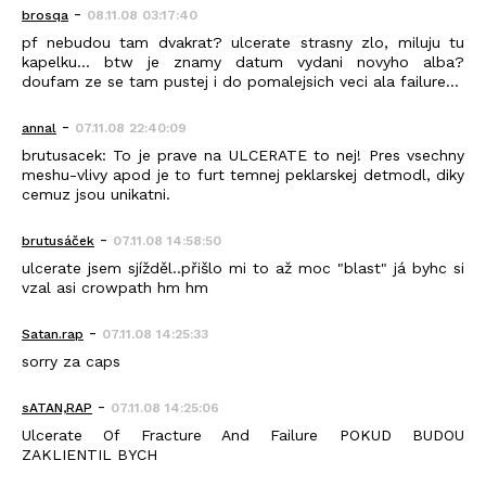
-
brosqa
08.11.08 03:17:40
pf nebudou tam dvakrat? ulcerate strasny zlo, miluju tu
kapelku... btw je znamy datum vydani novyho alba?
doufam ze se tam pustej i do pomalejsich veci ala failure...
-
annal
07.11.08 22:40:09
brutusacek: To je prave na ULCERATE to nej! Pres vsechny
meshu-vlivy apod je to furt temnej peklarskej detmodl, diky
cemuz jsou unikatni.
-
brutusáček
07.11.08 14:58:50
ulcerate jsem sjížděl..přišlo mi to až moc "blast" já byhc si
vzal asi crowpath hm hm
-
Satan.rap
07.11.08 14:25:33
sorry za caps
-
sATAN,RAP
07.11.08 14:25:06
Ulcerate Of Fracture And Failure POKUD BUDOU
ZAKLIENTIL BYCH