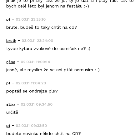
jinak je to přísný fakt že jo, ty jo dát si i play fast tak to
bych celé léto byl jenom na festáku :-)
-
pf
03.03.11 23:25:10
brute, budeš to taky chtít na cd?
-
bruth
03.03.11 23:24:00
tyvoe kytara zvukově do osmiček ne? :)
-
gába
02.03.11 11:09:14
jasně, ale myslím že se ani ptát nemusím :-)
-
pf
02.03.11 11:04:20
poptáš se ondrajze pls?
-
gába
02.03.11 09:34:50
určitě
-
pf
02.03.11 09:33:50
budete novinku někdo chtít na CD?