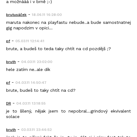
a možnááá i v brně ;-)
-
brutusáček
18.06.11 16:28:00
maruta nakonec na playfastu nebude..a bude samostnatnej
gig napodzim v opici...
-
pf
05.03.11 12:14:41
brute, a budeš to teda taky chtít na cd pozdějš ;?
-
bruth
04.03.11 23:02:00
hele zatím ne..ale dík
-
pf
04.03.11 14:50:47
brute, budeš to taky chtít na cd?
-
DR
04.03.11 13:18:55
je to šílený, nějak jsem to nepobral...grindový ekvivalent
solace
-
bruth
03.03.11 23:46:52