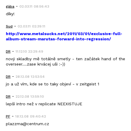
-
gába
02.03.11 08:56:43
díky!
-
Sud
02.03.11 02:39:11
http://www.metalsucks.net/2011/03/01/exclusive-full-
album-stream-marutas-forward-into-regression/
-
DR
11.12.10 22:29:49
nový skladby mě totálně smetly - ten začátek hand of the
overseer....zase krvácej uši :-))
-
DR
28.12.08 12:53:54
jo a už vím, kde se to taky objeví - v zeitgeist 1
-
DR
22.12.08 13:59:10
lepší intro než v replicate NEEXISTUJE
-
PF
18.12.08 09:40:42
plazzma@centrum.cz