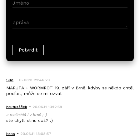
-
Sud
16.08.11 22:46:23
MARUTA + WORMROT 19. září v Brně, kdyby se někdo chtěl
podílet, může se mi ozvat
-
brutusáček
20.06.11 13:12:59
a možnááá i v brně ;-)
ste chytli slinu což? :)
-
bros
20.06.11 13:08:57