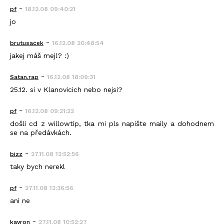
-
pf
18.12.08 09:40:21
jo
-
brutusacek
16.12.08 20:48:54
jakej máš mejl? :)
-
Satan.rap
16.12.08 18:09:31
25.12. si v Klanovicich nebo nejsi?
-
pf
16.12.08 09:21:22
došli cd z willowtip, tka mi pls napište maily a dohodnem
se na předávkách.
-
bizz
27.11.08 12:52:56
taky bych nerekl
-
pf
27.11.08 12:36:56
ani ne
-
kavron
27.11.08 10:52:27