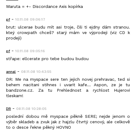
Maruta = +- Discordance Axis kopírka
-
pf
10.11.08 09:06:17
brut: ulcerae budu mít asi troje, čili ti ejdny dám stranou.
kteý crowpath chceš? starý mám ve výprodeji (viz CD k
prodeji)
-
pf
10.11.08 09:05:16
střape: ellcerate pro tebe budou budou
-
annal
08.11.08 10:43:55
DR: Me na myspace sere ten jejich novej prehravac, ted si
behem nacitani stihnes i uvarit kafe... Aspon, ze je tu
bandzone.cz. Za tu Prehlednost a rychlost Hujerovi
tleskam!
-
DR
08.11.08 10:28:05
poslední dobou mě myspace pěkně SERE; nejde jenom o
výběr skladeb a zvuk jak z hajzlu čtvrtý cenový, ale celkově
to o desce řekne pěkný HOVNO