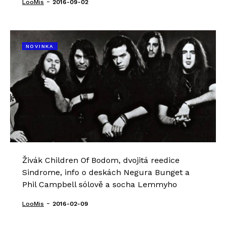
-
LooMis
2016-09-02
NOVINKA
Živák Children Of Bodom, dvojitá reedice
Sindrome, info o deskách Negura Bunget a
Phil Campbell sólově a socha Lemmyho
-
LooMis
2016-02-09