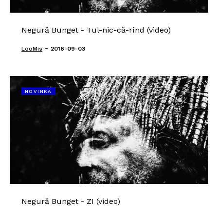
Negură Bunget - Tul-nic-că-rînd (video)
-
LooMis
2016-09-03
NOVINKA
Negură Bunget - ZI (video)