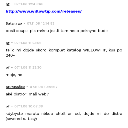
-
pf
07.11.08 12:49:46
http://www.willowtip.com/releases/
-
Satan.rap
07.11.08 12:14:53
posli soupis pls mrknu jestli tam neco peknyho bude
-
pf
07.11.08 11:23:52
te´d mi dojde skoro komplet katalog WILLOWTIP, kus po
240-
-
pf
07.11.08 11:23:30
moje, ne
-
brutusáček
07.11.08 10:42:17
aké distro? máš web?
-
pf
07.11.08 10:07:38
kdybyste marutu někdo chtěl an cd, dojde mi do distra
(severed s. taky)