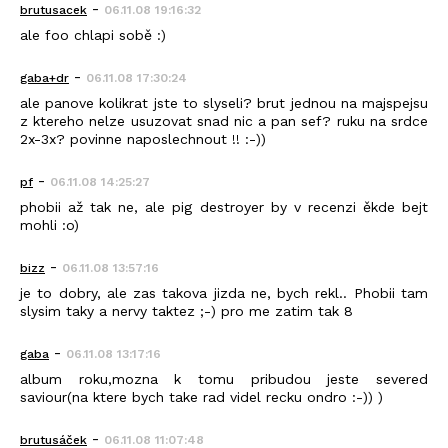
-
brutusacek
06.11.08 19:16:32
ale foo chlapi sobě :)
-
gaba+dr
06.11.08 17:30:24
ale panove kolikrat jste to slyseli? brut jednou na majspejsu
z ktereho nelze usuzovat snad nic a pan sef? ruku na srdce
2x-3x? povinne naposlechnout !! :-))
-
pf
06.11.08 14:25:27
phobii až tak ne, ale pig destroyer by v recenzi ěkde bejt
mohli :o)
-
bizz
06.11.08 13:57:16
je to dobry, ale zas takova jizda ne, bych rekl.. Phobii tam
slysim taky a nervy taktez ;-) pro me zatim tak 8
-
gaba
06.11.08 13:17:16
album roku,mozna k tomu pribudou jeste severed
saviour(na ktere bych take rad videl recku ondro :-)) )
-
brutusáček
06.11.08 11:07:48