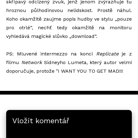
skřípavý odcizený zvuk, jenž jenom zvýrazňuje tu
hroznou půlhodinovou nelidskost. Prostě náhul.
Koho okamžitě zaujme popis hudby ve stylu „pouze
pro otrlé“, nechť tedy okamžitě na monitoru
vyhledává magické slůvko „download“.
PS: Mluvené intermezzo na konci
Replicate
je z
filmu
Network
Sidneyho Lumeta, který autor velmi
doporučuje, protože "I WANT YOU TO GET MAD!!!
Vložit komentář