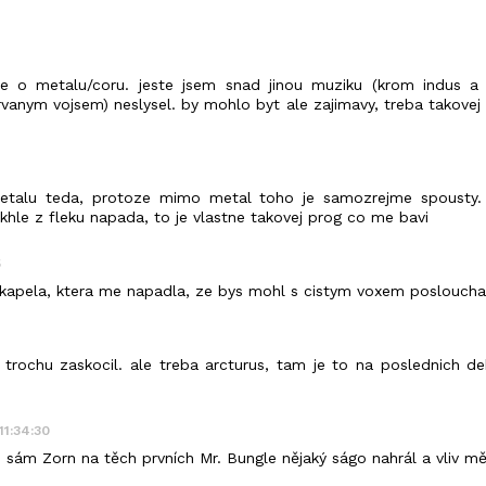
se o metalu/coru. jeste jsem snad jinou muziku (krom indus a 
anym vojsem) neslysel. by mohlo byt ale zajimavy, treba takove
talu teda, protoze mimo metal toho je samozrejme spousty. 
hle z fleku napada, to je vlastne takovej prog co me bavi
5
a kapela, ktera me napadla, ze bys mohl s cistym voxem posloucha
e trochu zaskocil. ale treba arcturus, tam je to na poslednich d
11:34:30
 i sám Zorn na těch prvních Mr. Bungle nějaký ságo nahrál a vliv mě