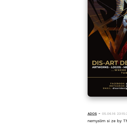
-
ADOS
05.06.16 23:15:
nemyslim si ze by Th