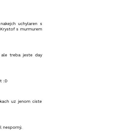
nakejch uchylaren s
j Krystof s murmurem
ale treba jeste day
t :D
ekach uz jenom ciste
l nesporný.