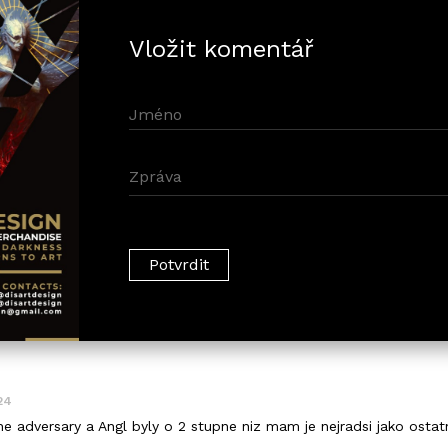
Vložit komentář
24
e adversary a Angl byly o 2 stupne niz mam je nejradsi jako ostat