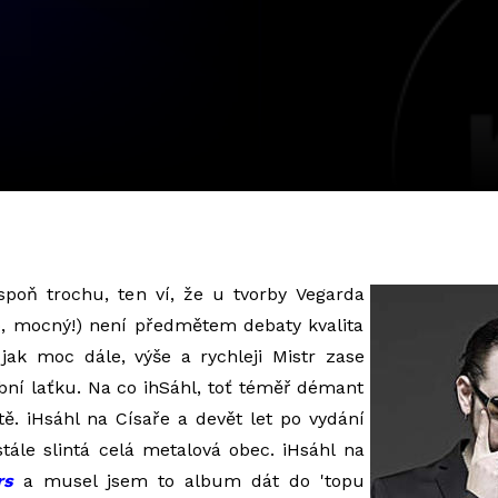
oň trochu, ten ví, že u tvorby Vegarda
ó, mocný!) není předmětem debaty kvalita
e jak moc dále, výše a rychleji Mistr zase
ní laťku. Na co ihSáhl, toť téměř démant
tě. iHsáhl na Císaře a devět let po vydání
stále slintá celá metalová obec. iHsáhl na
rs
a musel jsem to album dát do 'topu