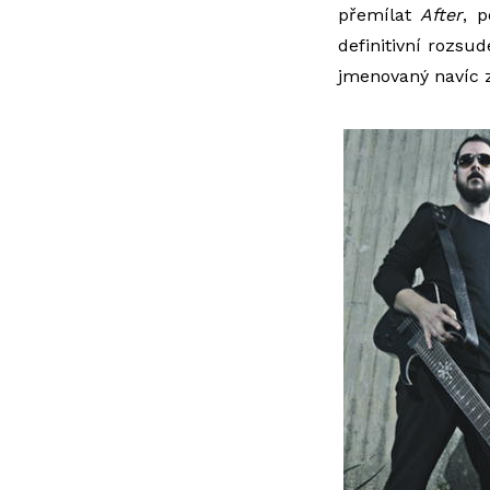
přemílat
After
, 
definitivní rozsud
jmenovaný navíc z