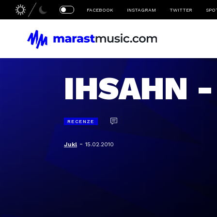
FACEBOOK
INSTAGRAM
TWITTER
SPO
IHSAHN -
RECENZE
-
Jukl
15.02.2010