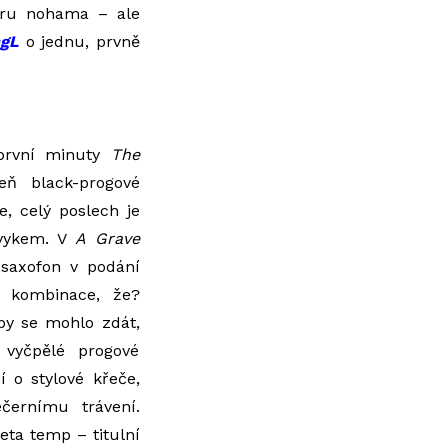
hůru nohama – ale
ngL
o jednu, prvně
 první minuty
The
ň black-progové
, celý poslech je
zvykem. V
A Grave
 saxofon v podání
í kombinace, že?
by se mohlo zdát,
 vyčpělé progové
 o stylové křeče,
černímu trávení.
ta temp – titulní