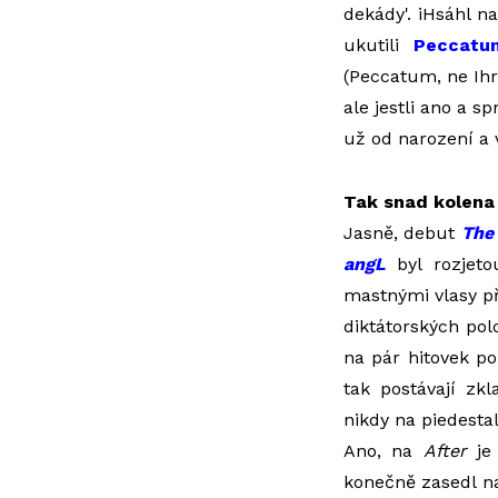
dekády'. iHsáhl n
ukutili
Peccatu
(Peccatum, ne Ihri
ale jestli ano a s
už od narození a v
Tak snad kolena
Jasně, debut
The
angL
byl rozjeto
mastnými vlasy př
diktátorských pol
na pár hitovek po
tak postávají z
nikdy na piedestal
Ano, na
After
je 
konečně zasedl n