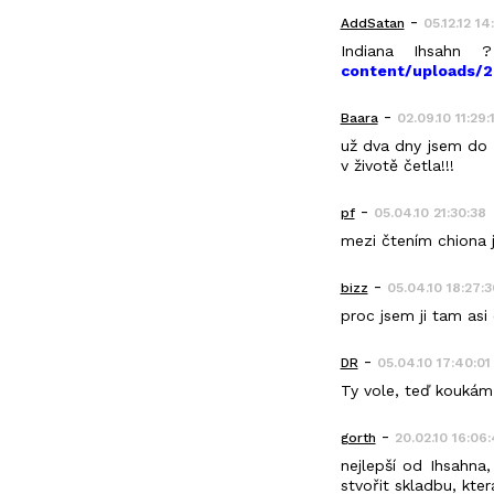
-
AddSatan
05.12.12 14
Indiana Ihsahn
content/uploads/2
-
Baara
02.09.10 11:29:
už dva dny jsem do t
v životě četla!!!
-
pf
05.04.10 21:30:38
mezi čtením chiona j
-
bizz
05.04.10 18:27:3
proc jsem ji tam asi 
-
DR
05.04.10 17:40:01
Ty vole, teď koukám 
-
gorth
20.02.10 16:06
nejlepší od Ihsahn
stvořit skladbu, kter