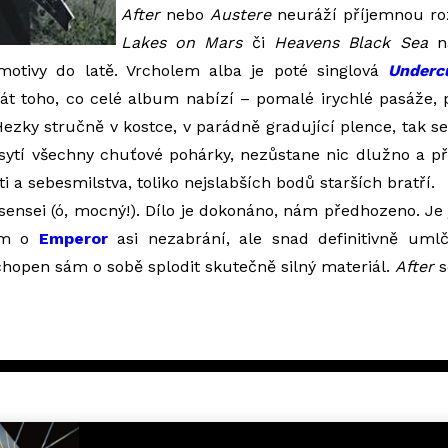
After
nebo
Austere
neuráží příjemnou ro
Lakes on Mars
či
Heavens Black Sea
na
motivy do latě. Vrcholem alba je poté singlová
Underc
t toho, co celé album nabízí – pomalé irychlé pasáže, p
ezky stručně v kostce, v parádně gradující plence, tak se 
sytí všechny chuťové pohárky, nezůstane nic dlužno a p
i a sebesmilstva, toliko nejslabších bodů starších bratří.
 sensei (ó, mocný!). Dílo je dokonáno, nám předhozeno. Je 
ím o
Emperor
asi nezabrání, ale snad definitivně um
schopen sám o sobě splodit skutečně silný materiál.
After
s