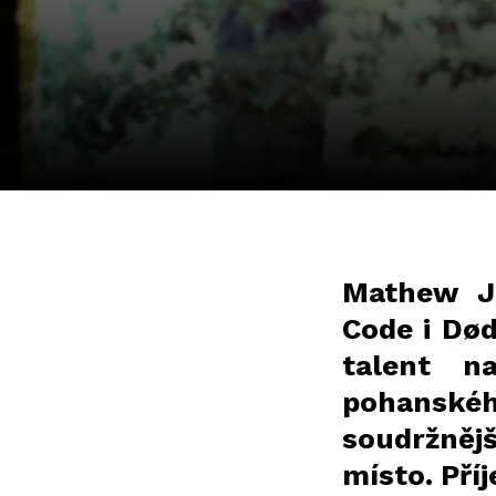
Mathew J
Code i Død
talent na
pohanskéh
soudržněj
místo. Pří