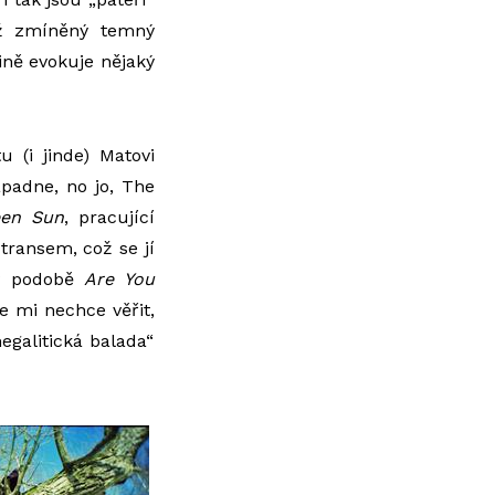
již zmíněný temný
ině evokuje nějaký
tu (i jinde) Matovi
padne, no jo, The
een Sun
, pracující
ransem, což se jí
 v podobě
Are You
 mi nechce věřit,
megalitická balada“