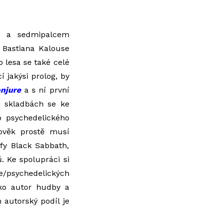
m
a sedmipalcem
y Bastiana Kalouse
o lesa se také celé
cí jakýsi prolog, by
njure
a s ní první
h skladbách se ke
ho psychedelického
ověk prostě musí
fy Black Sabbath,
. Ke spolupráci si
e/psychedelických
ako autor hudby a
 autorský podíl je