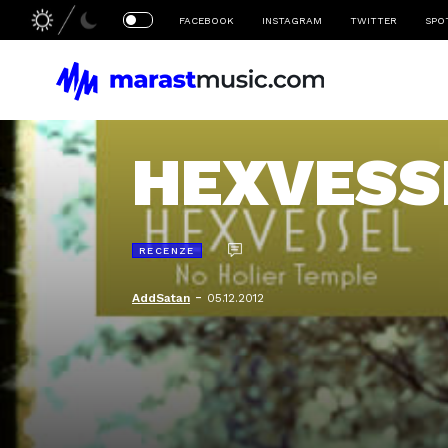
FACEBOOK
INSTAGRAM
TWITTER
SPO
HEXVESSE
RECENZE
-
AddSatan
05.12.2012