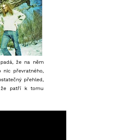
napadá, že na něm
 nic převratného,
ostatečný přehled,
 že patří k tomu