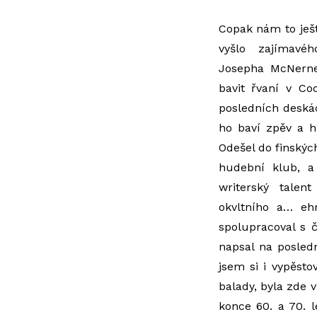
Copak nám to ješ
vyšlo zajímavé
Josepha McNerney
bavit řvaní v C
posledních deská
ho baví zpěv a h
Odešel do finských
hudební klub, a 
writerský talent
okvltního a… eh
spolupracoval s 
napsal na posledn
jsem si i vypěsto
balady, byla zde 
konce 60. a 70. l