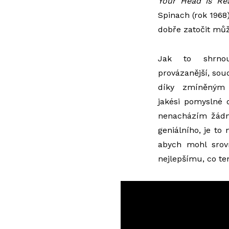
Your Head is Rea
Spinach (rok 1968)
dobře zatočit můž
Jak to shrno
provázanější, sou
díky zmíněným 
jakési pomyslné 
nenacházím žádné
geniálního, je to
abych mohl srov
nejlepšímu, co ten