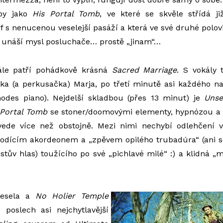
dby jako
His Portal Tomb
, ve které se skvěle střídá 
ff s nenucenou veselejší pasáží a která ve své druhé polov
a unáší mysl posluchače… prostě „jinam“…
ále patří pohádkově krásná
Sacred Marriage
. S vokály 
a (a perkusačka) Marja, po třetí minutě asi každého na
hodes piano). Nejdelší skladbou (přes 13 minut) je
Uns
 Portal Tomb
se stoner/doomovými elementy, hypnózou a t
vede více než obstojně. Mezi nimi nechybí odlehčení
odícím akordeonem a „zpěvem opilého trubadúra“ (ani se
stův hlas) toužícího po své „pichlavé milé“ :) a klidná „
vesela a
No Holier Temple
 poslech asi nejchytlavější