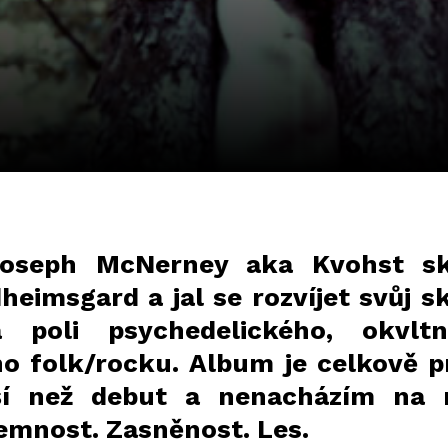
oseph McNerney aka Kvohst sk
heimsgard a jal se rozvíjet svůj s
 poli psychedelického, okvlt
o folk/rocku. Album je celkově p
ší než debut a nenacházím na
jemnost. Zasněnost. Les.