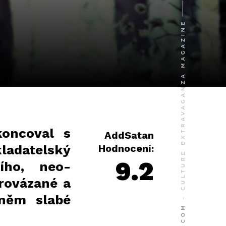
oncoval s
AddSatan
kladatelský
Hodnocení:
9.2
ního, neo-
rovázané a
 něm slabé