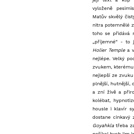
vyloženě pesimis
Matův skvělý čist
nitra potemnělé z
toho se přidává 
„příjemné“ - to 
Holier Temple
a v
nejlépe. Velký p
zvukem, kterému p
nejlepší ze zvuku 
plnější, hutnější,
a zní živě a při
kolébat, hypnoti
housle i klavír 
dostane cinkavý 
Goyahkla
třeba za
neříkal bych jim i