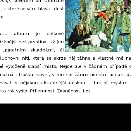
ling
, coverem od Ultimate
, z které se vám hlava i dost
e.
ut… album je celkově
držnější než prvotina, už jen
„páteřním skladbám“, či
duchovní niti, která se skrze něj táhne a vlastně mě 
 vyloženě slabší místo. Nejde ale v žádném případě o
 možná i trošku naivní, v tomhle žánru nemám asi ani d
návat s nějakou aktuálnější deskou, i tak si myslím,
to rok vyšlo. Příjemnost. Zasněnost. Les.