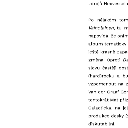
zdrojů Hexvessel 
Po nějakém tom
Vainolainen
, tu 
napovídá, že on
album tematicky 
ještě krásně zapa
změna. Oproti
Da
slovu častěji dos
(hard)rocku a bl
vzpomenout na za
Van der Graaf Gen
tentokrát Mat při
Galacticka, na j
produkce desky (o
diskutabilní.