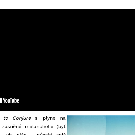
 to Conjure
si plyne na
 zasněné melancholie (byť
 – viz níže – působí spíš