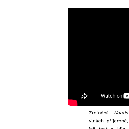
Zmíněná
Woods
vlnách příjemné,
její text a klip