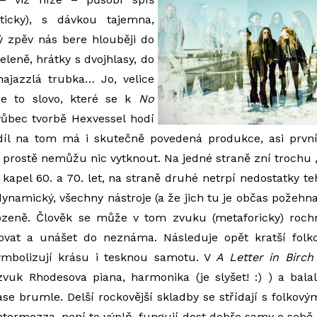
ticky), s dávkou tajemna,
ý zpěv nás bere hlouběji do
eleně, hrátky s dvojhlasy, do
najazzlá trubka… Jo, velice
je to slovo, které se k
No
ůbec tvorbě Hexvessel hodí
odíl na tom má i skutečně povedená produkce, asi první
rostě nemůžu nic vytknout. Na jedné straně zní trochu „r
kapel 60. a 70. let, na straně druhé netrpí nedostatky te
 dynamický, všechny nástroje (a že jich tu je občas požeh
rozeně. Člověk se může v tom zvuku (metaforicky) rochn
zovat a unášet do neznáma. Následuje opět kratší fol
symbolizují krásu i tesknou samotu. V
A Letter in Birch
zvuk Rhodesova piana, harmonika (je slyšet! :) ) a bala
se brumle. Delší rockovější skladby se střídají s folkovým
ntermezza, není to výplň, fungují dost dobře samy o sobě. 