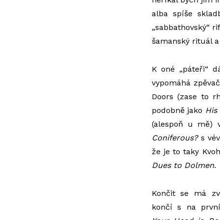
alba spíše skla
„sabbathovský“ ri
šamanský rituál 
K oné „páteři“ d
vypomáhá zpěvačk
Doors (zase to r
podobně jako
His
(alespoň u mě) 
Coniferous?
s vév
že je to taky Kvoh
Dues to Dolmen
.
Končit se má z
končí s na první