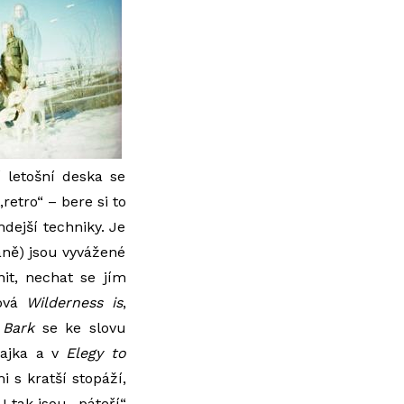
 letošní deska se
etro“ – bere si to
hdejší techniky. Je
naně) jsou vyvážené
it, nechat se jím
ková
Wilderness is
,
 Bark
se ke slovu
lajka a v
Elegy to
i s kratší stopáží,
I tak jsou „páteří“