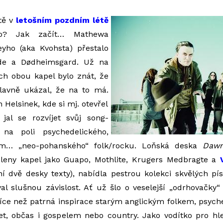
tě v
letošním pozdním létě
ho? Jak začít… Mathewa
ho (aka Kvohsta) přestalo
ode a Dødheimsgard. Už na
ch obou kapel bylo znát, že
lavně ukázal, že na to má.
 Helsinek, kde si mj. otevřel
jal se rozvíjet svůj song-
 na poli psychedelického,
m… „neo-pohanského“ folk/rocku. Loňská deska
Dawn
členy kapel jako Guapo, Mothlite, Krugers Medbragte a
í dvě desky texty), nabídla pestrou kolekci skvělých pí
val slušnou závislost. Ať už šlo o veselejší „odrhovačk
více než patrná inspirace starým anglickým folkem, psy
et, občas i gospelem nebo country. Jako vodítko pro hl