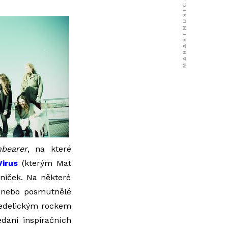
bearer
, na které
Virus
(kterým Mat
sniček. Na některé
y“ nebo posmutnělé
chedelickým rockem
edání inspiračních