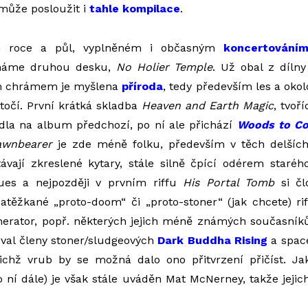
může posloužit i
tahle kompilace
.
 roce a půl, vyplněném i občasným
koncertování
máme druhou desku,
No Holier Temple
. Už obal z díln
ím chrámem je myšlena
příroda
, tedy především les a okol
točí. První krátká skladba
Heaven and Earth Magic
, tvoří
dla na album předchozí, po ní ale přichází
Woods to Co
wnbearer
je zde méně folku, především v těch delšíc
távají zkreslené kytary, stále silně čpící odérem staré
ues a nejpozději v prvním riffu
His Portal Tomb
si čl
těžkané „proto-doom“ či „proto-stoner“ (jak chcete) rif
erator, popř. některých jejich méně známých současníků
zval členy stoner/sludgeových
Dark Buddha Rising
a spac
ejichž vrub by se možná dalo ono přitvrzení přičíst. J
 ní dále) je však stále uváděn Mat McNerney, takže jejich