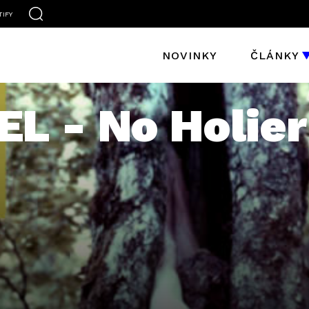
TIFY
NOVINKY
ČLÁNKY
L - No Holier