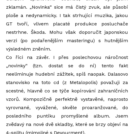
zklamán. „Novinka“ sice má čistý zvuk, ale působí
ploše a nedynamicky. I tak strhující muzika, jakou
GT tvoří, vlivem placaté produkce posluchače
nestrhne. Škoda. Mohu však doporučit japonskou
verzi (po podařenějším masteringu) s hutnějším
výsledném zněním.
Co říci na závěr. I přes poslechovou náročnost
„novinky“ (tzn. dostat se do ní) tento fakt
neeliminuje hudební zážitek, spíš naopak. Dalasovo
stanovisko na toto cd (z Metalopolis) považuji za
scestné, hlavně co se týče kopírování zahraničních
vzorů. Kompozičně perfektně vystavěné, naprosto
vyrovnané, vyvážené, skvěle proaranžované, do
posledního puntíku promyšlené album. Jsem
zvědavý na nové dvě skladby, které se brzy objeví na
4-splitu (mimojiné s Devourment).