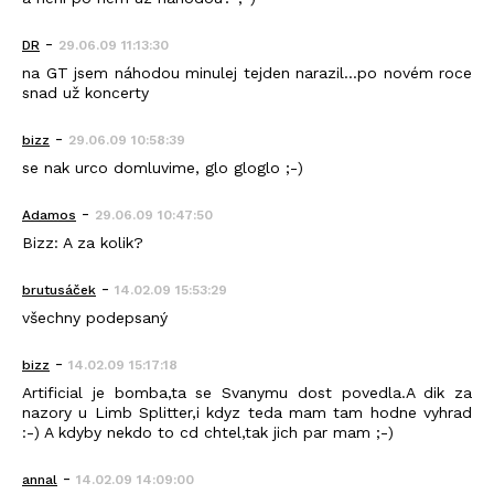
-
DR
29.06.09 11:13:30
na GT jsem náhodou minulej tejden narazil...po novém roce
snad už koncerty
-
bizz
29.06.09 10:58:39
se nak urco domluvime, glo gloglo ;-)
-
Adamos
29.06.09 10:47:50
Bizz: A za kolik?
-
brutusáček
14.02.09 15:53:29
všechny podepsaný
-
bizz
14.02.09 15:17:18
Artificial je bomba,ta se Svanymu dost povedla.A dik za
nazory u Limb Splitter,i kdyz teda mam tam hodne vyhrad
:-) A kdyby nekdo to cd chtel,tak jich par mam ;-)
-
annal
14.02.09 14:09:00