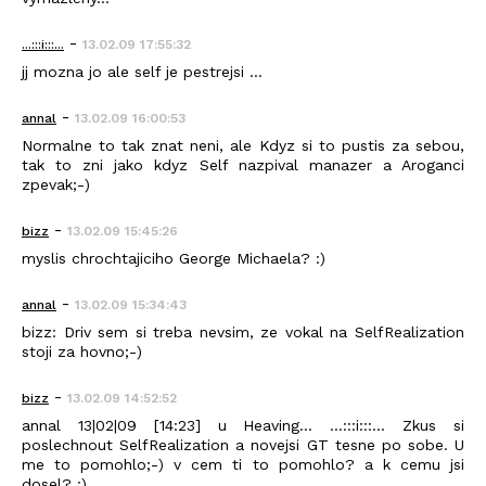
-
...:::i:::...
13.02.09 17:55:32
jj mozna jo ale self je pestrejsi ...
-
annal
13.02.09 16:00:53
Normalne to tak znat neni, ale Kdyz si to pustis za sebou,
tak to zni jako kdyz Self nazpival manazer a Aroganci
zpevak;-)
-
bizz
13.02.09 15:45:26
myslis chrochtajiciho George Michaela? :)
-
annal
13.02.09 15:34:43
bizz: Driv sem si treba nevsim, ze vokal na SelfRealization
stoji za hovno;-)
-
bizz
13.02.09 14:52:52
annal 13|02|09 [14:23] u Heaving... ...:::i:::... Zkus si
poslechnout SelfRealization a novejsi GT tesne po sobe. U
me to pomohlo;-) v cem ti to pomohlo? a k cemu jsi
dosel? :)