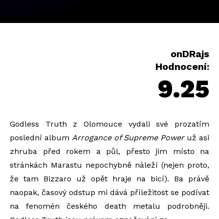
onDRajs
Hodnocení:
9.25
Godless Truth z Olomouce vydali své prozatím
poslední album
Arrogance of Supreme Power
už asi
zhruba před rokem a půl, přesto jim místo na
stránkách Marastu nepochybně náleží (nejen proto,
že tam Bizzaro už opět hraje na bicí). Ba právě
naopak, časový odstup mi dává příležitost se podívat
na fenomén českého death metalu podrobněji.