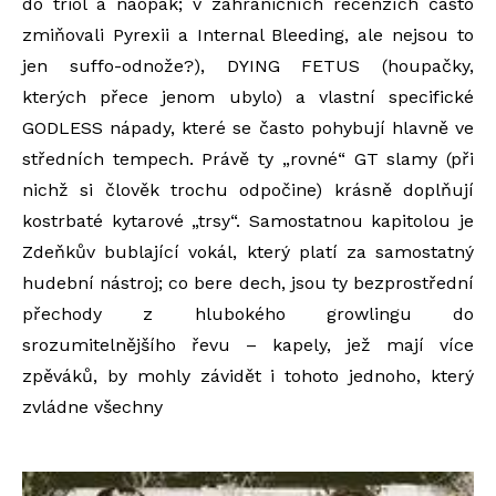
do triol a naopak; v zahraničních recenzích často
zmiňovali Pyrexii a Internal Bleeding, ale nejsou to
jen suffo-odnože?), DYING FETUS (houpačky,
kterých přece jenom ubylo) a vlastní specifické
GODLESS nápady, které se často pohybují hlavně ve
středních tempech. Právě ty „rovné“ GT slamy (při
nichž si člověk trochu odpočine) krásně doplňují
kostrbaté kytarové „trsy“. Samostatnou kapitolou je
Zdeňkův bublající vokál, který platí za samostatný
hudební nástroj; co bere dech, jsou ty bezprostřední
přechody z hlubokého growlingu do
srozumitelnějšího řevu – kapely, jež mají více
zpěváků, by mohly závidět i tohoto jednoho, který
zvládne všechny