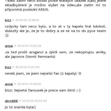
Těžko zatím něco soudit podle krátkých ukázek z(asi) jedné
skladby,které je možno slyšet na videu,ale zatím mi to
připomíná poslední ARSIS.
-
bizz
30.01.10 12:28:01
vzdycky tam neco bylo, a to at v ty kapele hral kdokoli.
dulezity ale je, ze je to dobry a ze se na to do pyce tesim
:))
-
annal
30.01.10 12:26:23
Ja ted prolit aroganci a zjistil sem, ze nekopirujou amiky,
ale japonce (Vomit Remnants)
-
bizz
30.01.10 11:27:00
nerekl jsem, ze jsem nejvetsi fan (z kapely) :D
-
annal
30.01.10 11:08:30
bizz: Nejvetsi fanousek je prece sam Simi! ;-)
-
abro666
30.01.10 10:24:50
jo to sranda byla:)