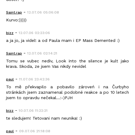
-
Saint.rap
12.07.06 05:06:08
Kurvo:)))))
-
bizz
12.07.06 02:23:06
a ja jo, ja videl! a od Paula mam i EP Mass Demented :)
-
Saint.rap
12.07.06 02:14:21
Tomu se vubec nediv, Look into the silence je kult jako
krava. Skoda, ze jsem Vas nikdy nevidel
-
paul
11.07.06 23:42:36
To mě překvapilo a pobavilo zároveń i na Čurbyho
stránkách jsem zaznamenal podobné reakce a po 10 letech
jsem to opravdu nečekal...:-)PJH
-
bizz
10.07.06 11:22:21
te sledujem! Tetovani nam neunika! :)
-
paul
09.07.06 21:18:08