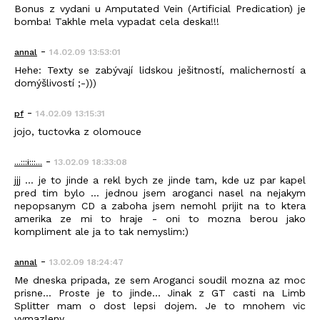
Bonus z vydani u Amputated Vein (Artificial Predication) je
bomba! Takhle mela vypadat cela deska!!!
-
annal
14.02.09 13:53:01
Hehe: Texty se zabývají lidskou ješitností, malicherností a
domýšlivostí ;-)))
-
pf
14.02.09 13:15:31
jojo, tuctovka z olomouce
-
...:::i:::...
13.02.09 18:33:08
jjj ... je to jinde a rekl bych ze jinde tam, kde uz par kapel
pred tim bylo ... jednou jsem aroganci nasel na nejakym
nepopsanym CD a zaboha jsem nemohl prijit na to ktera
amerika ze mi to hraje - oni to mozna berou jako
kompliment ale ja to tak nemyslim:)
-
annal
13.02.09 18:24:47
Me dneska pripada, ze sem Aroganci soudil mozna az moc
prisne... Proste je to jinde... Jinak z GT casti na Limb
Splitter mam o dost lepsi dojem. Je to mnohem vic
vymazleny...