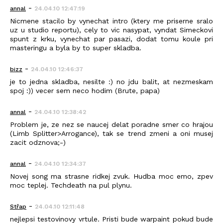
-
annal
24.04.10 12:47:19
Nicmene stacilo by vynechat intro (ktery me priserne sralo
uz u studio reportu), cely to vic nasypat, vyndat Simeckovi
spunt z krku, vynechat par pasazi, dodat tomu koule pri
masteringu a byla by to super skladba.
-
bizz
24.04.10 12:46:37
je to jedna skladba, nesilte :) no jdu balit, at nezmeskam
spoj :)) vecer sem neco hodim (Brute, papa)
-
annal
24.04.10 12:38:42
Problem je, ze nez se naucej delat poradne smer co hrajou
(Limb Splitter>Arrogance), tak se trend zmeni a oni musej
zacit odznova;-)
-
annal
24.04.10 12:34:37
Novej song ma strasne ridkej zvuk. Hudba moc emo, zpev
moc teplej. Techdeath na pul plynu.
-
Střap
24.04.10 12:11:48
nejlepsi testovinovy vrtule. Pristi bude warpaint pokud bude