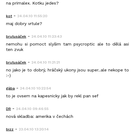
na primalex. Kotku jedes?
-
kot
24.04.10 11:55:20
maj dobry vrtule?
-
brutusáček
24.04.10 11:23:43
nemohu si pomoct slyšim tam psycroptic ale to dělá asi
ten zvuk
-
brutusáček
24.04.10 11:21:21
no jako je to dobrý, hráčský ukony jsou super..ale nekope to
:-)
-
gába
24.04.10 10:22:54
to je ovsem na kapesnicky jak by rekl pan sef
-
DR
24.04.10 09:46:55
nová skladba: amerika v čechách
-
bizz
23.04.10 13:20:14