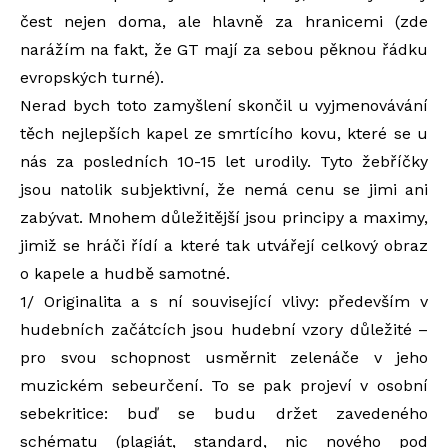
čest nejen doma, ale hlavně za hranicemi (zde
narážím na fakt, že GT mají za sebou pěknou řádku
evropských turné).
Nerad bych toto zamyšlení skončil u vyjmenovávání
těch nejlepších kapel ze smrtícího kovu, které se u
nás za posledních 10-15 let urodily. Tyto žebříčky
jsou natolik subjektivní, že nemá cenu se jimi ani
zabývat. Mnohem důležitější jsou principy a maximy,
jimiž se hráči řídí a které tak utvářejí celkový obraz
o kapele a hudbě samotné.
1/ Originalita a s ní související vlivy: především v
hudebních začátcích jsou hudební vzory důležité –
pro svou schopnost usměrnit zelenáče v jeho
muzickém sebeurčení. To se pak projeví v osobní
sebekritice: buď se budu držet zavedeného
schématu (plagiát, standard, nic nového pod