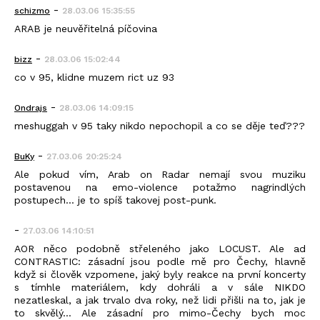
-
schizmo
28.03.06 15:35:55
ARAB je neuvěřitelná píčovina
-
bizz
28.03.06 15:02:44
co v 95, klidne muzem rict uz 93
-
Ondrajs
28.03.06 14:09:15
meshuggah v 95 taky nikdo nepochopil a co se děje teď???
-
BuKy
27.03.06 20:25:24
Ale pokud vím, Arab on Radar nemají svou muziku
postavenou na emo-violence potažmo nagrindlých
postupech... je to spíš takovej post-punk.
-
27.03.06 14:10:51
AOR něco podobně střeleného jako LOCUST. Ale ad
CONTRASTIC: zásadní jsou podle mě pro Čechy, hlavně
když si člověk vzpomene, jaký byly reakce na první koncerty
s tímhle materiálem, kdy dohráli a v sále NIKDO
nezatleskal, a jak trvalo dva roky, než lidi přišli na to, jak je
to skvělý… Ale zásadní pro mimo-Čechy bych moc