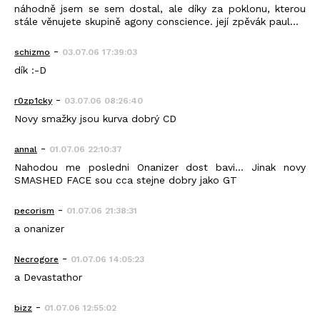
náhodně jsem se sem dostal, ale díky za poklonu, kterou
stále věnujete skupině agony conscience. její zpěvák paul...
-
schizmo
03.07.06 17:39:03
dík :-D
-
r0zp1cky
03.07.06 08:26:40
Novy smažky jsou kurva dobrý CD
-
annal
01.07.06 22:10:37
Nahodou me posledni Onanizer dost bavi... Jinak novy
SMASHED FACE sou cca stejne dobry jako GT
-
pecorism
01.07.06 21:38:31
a onanizer
-
Necrogore
01.07.06 14:05:23
a Devastathor
-
bizz
01.07.06 12:55:02