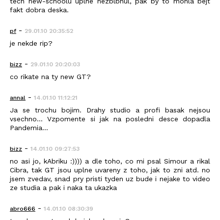
tech new-schoolu uplne nezblbnul, pak by to mohla bejt
fakt dobra deska.
-
pf
29.01.10 20:35:52
je nekde rip?
-
bizz
29.01.10 20:20:03
co rikate na ty new GT?
-
annal
14.01.10 11:12:21
Ja se trochu bojim. Drahy studio a profi basak nejsou
vsechno... Vzpomente si jak na posledni desce dopadla
Pandemia...
-
bizz
14.01.10 09:27:53
no asi jo, kAbriku :)))) a dle toho, co mi psal Simour a rikal
Cibra, tak GT jsou uplne uvareny z toho, jak to zni atd. no
jsem zvedav, snad pry pristi tyden uz bude i nejake to video
ze studia a pak i naka ta ukazka
-
abro666
14.01.10 08:30:39