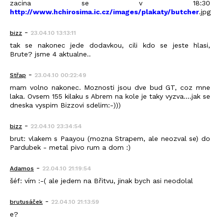
zacina se v 18:30
http://www.hchirosima.ic.cz/images/plakaty/butcher
.jpg
-
bizz
23.04.10 13:13:11
tak se nakonec jede dodavkou, cili kdo se jeste hlasi,
Brute? jsme 4 aktualne..
-
Střap
23.04.10 00:22:49
mam volno nakonec. Moznosti jsou dve bud GT, coz mne
laka. Ovsem 155 kilaku s Abrem na kole je taky vyzva....jak se
dneska vyspim Bizzovi sdelim:-)))
-
bizz
22.04.10 23:34:54
brut: vlakem s Paayou (mozna Strapem, ale neozval se) do
Pardubek - metal pivo rum a dom :)
-
Adamos
22.04.10 21:19:54
šéf: vím :-( ale jedem na Břitvu, jinak bych asi neodolal
-
brutusáček
22.04.10 21:13:59
e?