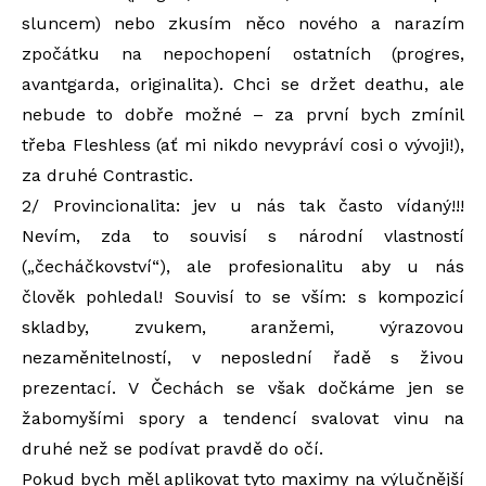
sluncem) nebo zkusím něco nového a narazím
zpočátku na nepochopení ostatních (progres,
avantgarda, originalita). Chci se držet deathu, ale
nebude to dobře možné – za první bych zmínil
třeba Fleshless (ať mi nikdo nevypráví cosi o vývoji!),
za druhé Contrastic.
2/ Provincionalita: jev u nás tak často vídaný!!!
Nevím, zda to souvisí s národní vlastností
(„čecháčkovství“), ale profesionalitu aby u nás
člověk pohledal! Souvisí to se vším: s kompozicí
skladby, zvukem, aranžemi, výrazovou
nezaměnitelností, v neposlední řadě s živou
prezentací. V Čechách se však dočkáme jen se
žabomyšími spory a tendencí svalovat vinu na
druhé než se podívat pravdě do očí.
Pokud bych měl aplikovat tyto maximy na výlučnější