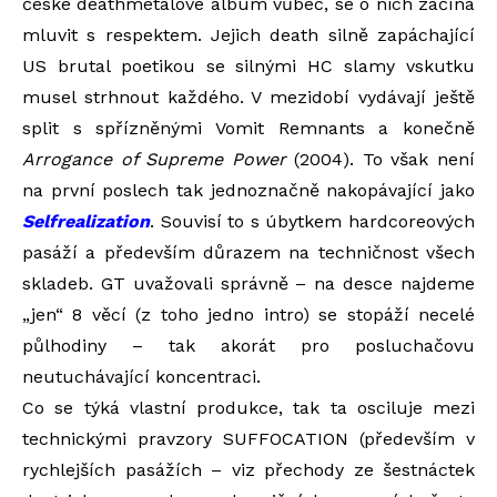
české deathmetalové album vůbec, se o nich začíná
mluvit s respektem. Jejich death silně zapáchající
US brutal poetikou se silnými HC slamy vskutku
musel strhnout každého. V mezidobí vydávají ještě
split s spřízněnými Vomit Remnants a konečně
Arrogance of Supreme Power
(2004). To však není
na první poslech tak jednoznačně nakopávající jako
Selfrealization
. Souvisí to s úbytkem hardcoreových
pasáží a především důrazem na techničnost všech
skladeb. GT uvažovali správně – na desce najdeme
„jen“ 8 věcí (z toho jedno intro) se stopáží necelé
půlhodiny – tak akorát pro posluchačovu
neutuchávající koncentraci.
Co se týká vlastní produkce, tak ta osciluje mezi
technickými pravzory SUFFOCATION (především v
rychlejších pasážích – viz přechody ze šestnáctek