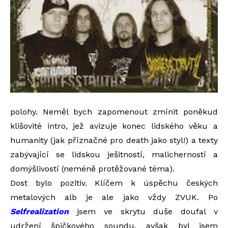
polohy. Neměl bych zapomenout zmínit poněkud
klišovité intro, jež avizuje konec lidského věku a
humanity (jak příznačné pro death jako styl!) a texty
zabývající se lidskou ješitností, malicherností a
domýšlivostí (neméně protěžované téma).
Dost bylo pozitiv. Klíčem k úspěchu českých
metalových alb je ale jako vždy ZVUK. Po
Selfrealization
jsem ve skrytu duše doufal v
udržení špičkového soundu, avšak byl jsem