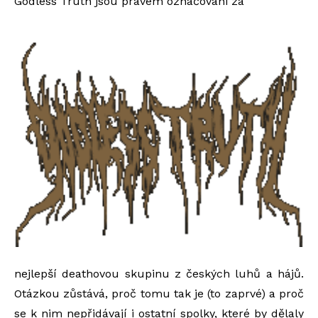
Godless Truth jsou právem označováni za
nejlepší deathovou skupinu z českých luhů a hájů.
Otázkou zůstává, proč tomu tak je (to zaprvé) a proč
se k nim nepřidávají i ostatní spolky, které by dělaly