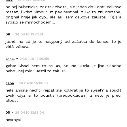
ne nej bubenickej zazitek zivota, ale jeden do Top5! celkove
masaz, i kdyz Simour uz pak nestihal. z BZ to zni orezane,
original hraje jak cyp.. ale asi jsem celkove zaujatej.. :)))) a
sypalo se mimochodem...
-
DR
24.04.10 19:01:51
jasně, na cd je to nasypaný od začátku do konce, to je
větší zábava
-
annal
24.04.10 17:00:59
gaba: Slysel sem to asi 4x, 5x. Na CDcku je jina skladba
nebo jinej mix? Jestli to tak OK.
-
gába
24.04.10 16:08:37
hele annale nechci rejpat ale kolikrat jsi to slysel? a soudit
zvuk kdyz si to poustis (predpokladam) z netu je preci
blbost
-
DR
24.04.10 13:18:04
nesmysl