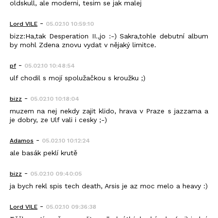
oldskull, ale moderni, tesim se jak malej
-
Lord VILE
05.02.10 10:59:10
bizz:Ha,tak Desperation II.,jo :-) Sakra,tohle debutní album
by mohl Zdena znovu vydat v nějaký limitce.
-
pf
05.02.10 10:48:54
ulf chodil s mojí spolužačkou s kroužku ;)
-
bizz
05.02.10 10:18:04
muzem na nej nekdy zajit klido, hrava v Praze s jazzama a
je dobry, ze Ulf vali i cesky ;-)
-
Adamos
05.02.10 10:12:24
ale basák peklí krutě
-
bizz
05.02.10 09:40:05
ja bych rekl spis tech death, Arsis je az moc melo a heavy :)
-
Lord VILE
05.02.10 09:36:38