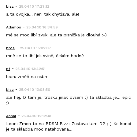
-
bizz
25.04.10 17:27:12
a ta dvojka... neni tak chytlava, ale!
-
Adamos
25.04.10 16:34:59
mě se moc líbí zvuk, ale ta písnička je dlouhá :-)
-
bros
25.04.10 15:02:07
mně se to líbí jak svině, čekám hodně
-
pf
25.04.10 13:42:51
leon: změň na nsbm
-
bizz
25.04.10 13:08:50
ale hej, D tam je, trosku jinak ovsem :) ta skladba je... epic
;)
-
Annal
25.04.10 12:12:38
Leon: Zmen to na BDSM Bizz: Zustava tam D? ;-) Ke konci
je ta skladba moc natahovana...