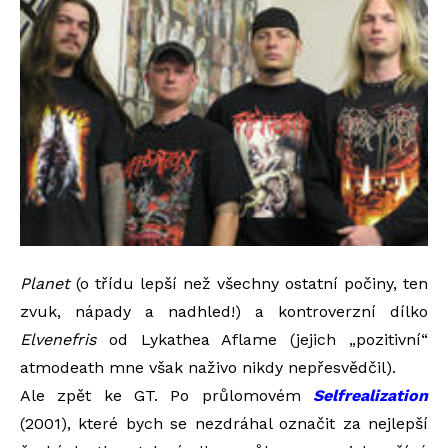
Planet
(o třídu lepší než všechny ostatní počiny, ten
zvuk, nápady a nadhled!) a kontroverzní dílko
Elvenefris
od Lykathea Aflame (jejich „pozitivní“
atmodeath mne však naživo nikdy nepřesvědčil).
Ale zpět ke GT. Po průlomovém
Selfrealization
(2001), které bych se nezdráhal označit za nejlepší