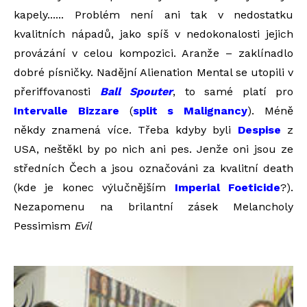
kapely...... Problém není ani tak v nedostatku
kvalitních nápadů, jako spíš v nedokonalosti jejich
provázání v celou kompozici. Aranže – zaklínadlo
dobré písničky. Nadějní Alienation Mental se utopili v
přeriffovanosti
Ball Spouter
, to samé platí pro
Intervalle Bizzare
(
split s Malignancy
). Méně
někdy znamená více. Třeba kdyby byli
Despise
z
USA, neštěkl by po nich ani pes. Jenže oni jsou ze
středních Čech a jsou označováni za kvalitní death
(kde je konec výlučnějším
Imperial Foeticide
?).
Nezapomenu na brilantní zásek Melancholy
Pessimism
Evil