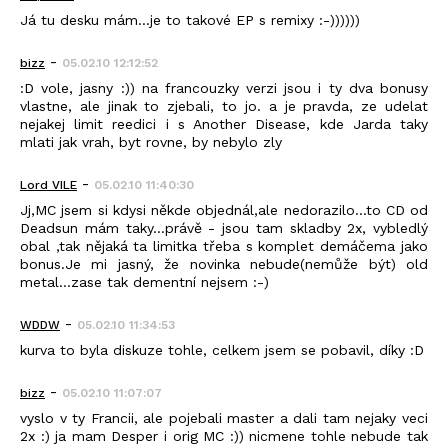
Já tu desku mám...je to takové EP s remixy :-))))))
-
bizz
05.02.10 12:12:52
:D vole, jasny :)) na francouzky verzi jsou i ty dva bonusy
vlastne, ale jinak to zjebali, to jo. a je pravda, ze udelat
nejakej limit reedici i s Another Disease, kde Jarda taky
mlati jak vrah, byt rovne, by nebylo zly
-
Lord VILE
05.02.10 11:40:30
Jj,MC jsem si kdysi někde objednál,ale nedorazilo...to CD od
Deadsun mám taky...právě - jsou tam skladby 2x, vybledlý
obal ,tak nějaká ta limitka třeba s komplet demáčema jako
bonus.Je mi jasný, že novinka nebude(nemůže být) old
metal...zase tak dementní nejsem :-)
-
WDDW
05.02.10 11:34:53
kurva to byla diskuze tohle, celkem jsem se pobavil, díky :D
-
bizz
05.02.10 11:07:07
vyslo v ty Francii, ale pojebali master a dali tam nejaky veci
2x :) ja mam Desper i orig MC :)) nicmene tohle nebude tak