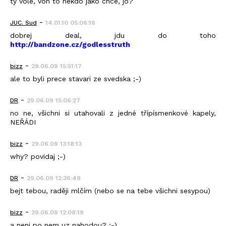
ty vole, von to nekdo jako chce, jo?
-
JUC. Sud
14.01.10 05:06:16
dobrej deal, jdu do toho
http://bandzone.cz/godlesstruth
-
bizz
29.06.09 15:51:17
ale to byli prece stavari ze svedska ;-)
-
DR
29.06.09 15:06:27
no ne, všichni si utahovali z jedné třípísmenkové kapely,
NEŘÁDI
-
bizz
29.06.09 13:18:13
why? povidaj ;-)
-
DR
29.06.09 12:36:49
bejt tebou, raději mlčím (nebo se na tebe všichni sesypou)
-
bizz
29.06.09 12:08:19
a neni po nem uz nahodou? ;-)