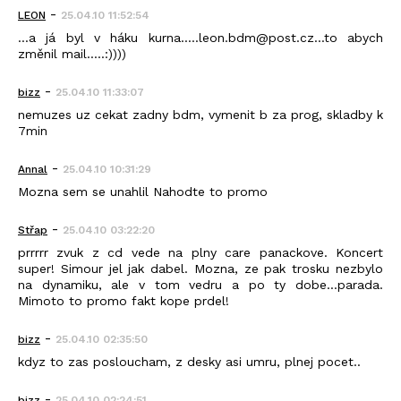
-
LEON
25.04.10 11:52:54
...a já byl v háku kurna.....leon.bdm@post.cz...to abych
změnil mail.....:))))
-
bizz
25.04.10 11:33:07
nemuzes uz cekat zadny bdm, vymenit b za prog, skladby k
7min
-
Annal
25.04.10 10:31:29
Mozna sem se unahlil Nahodte to promo
-
Střap
25.04.10 03:22:20
prrrrr zvuk z cd vede na plny care panackove. Koncert
super! Simour jel jak dabel. Mozna, ze pak trosku nezbylo
na dynamiku, ale v tom vedru a po ty dobe...parada.
Mimoto to promo fakt kope prdel!
-
bizz
25.04.10 02:35:50
kdyz to zas posloucham, z desky asi umru, plnej pocet..
-
bizz
25.04.10 02:24:51