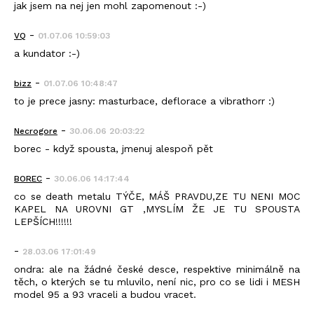
jak jsem na nej jen mohl zapomenout :-)
-
VQ
01.07.06 10:59:03
a kundator :-)
-
bizz
01.07.06 10:48:47
to je prece jasny: masturbace, deflorace a vibrathorr :)
-
Necrogore
30.06.06 20:03:22
borec - když spousta, jmenuj alespoň pět
-
BOREC
30.06.06 14:17:44
co se death metalu TÝČE, MÁŠ PRAVDU,ZE TU NENI MOC
KAPEL NA UROVNI GT ,MYSLÍM ŽE JE TU SPOUSTA
LEPŠÍCH!!!!!!
-
28.03.06 17:01:49
ondra: ale na žádné české desce, respektive minimálně na
těch, o kterých se tu mluvilo, není nic, pro co se lidi i MESH
model 95 a 93 vraceli a budou vracet.