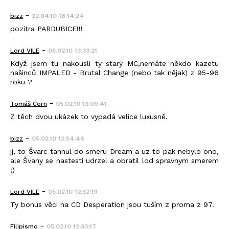
-
bizz
22.04.10 18:14:24
pozitra PARDUBICE!!!
-
Lord VILE
05.02.10 13:33:21
Když jsem tu nakousli ty starý MC,nemáte někdo kazetu
našinců IMPALED - Brutal Change (nebo tak nějak) z 95-96
roku ?
-
Tomáš Corn
05.02.10 13:09:41
Z těch dvou ukázek to vypadá velice luxusně.
-
bizz
05.02.10 12:54:46
jj, to Švarc tahnul do smeru Dream a uz to pak nebylo ono,
ale Švany se nastesti udrzel a obratil lod spravnym smerem
;)
-
Lord VILE
05.02.10 12:52:19
Ty bonus věci na CD Desperation jsou tuším z proma z 97.
-
Filipismo
05.02.10 12:33:17