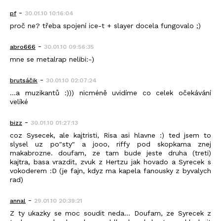
-
pf
30.01.10 10:16:04
proč ne? třeba spojení ice-t + slayer docela fungovalo ;)
-
abro666
30.01.10 09:56:35
mne se metalrap nelibi:-)
-
brutsáčik
30.01.10 02:07:24
...a muzikantů :))) nicméně uvidíme co celek očekávání
velíké
-
bizz
30.01.10 01:27:13
coz Sysecek, ale kajtristi, Risa asi hlavne :) ted jsem to
slysel uz po"sty" a jooo, riffy pod skopkama znej
makabrozne. doufam, ze tam bude jeste druha (treti)
kajtra, basa vrazdit, zvuk z Hertzu jak hovado a Syrecek s
vokoderem :D (je fajn, kdyz ma kapela fanousky z byvalych
rad)
-
annal
29.01.10 20:39:21
Z ty ukazky se moc soudit neda... Doufam, ze Syrecek z