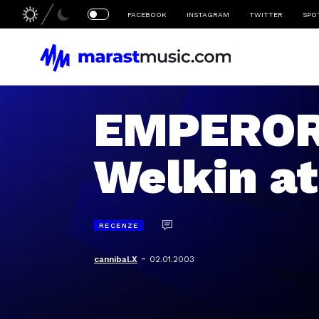
FACEBOOK
INSTAGRAM
TWITTER
SPO
EMPEROR 
Welkin a
RECENZE
-
cannibal.X
02.01.2003