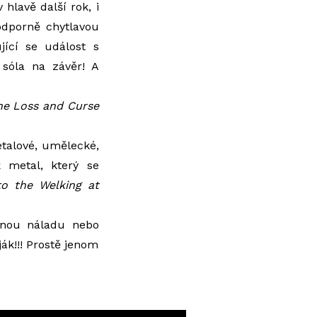
hlavě další rok, i
dporně chytlavou
ící se událost s
sóla na závěr! A
he Loss and Curse
etalové, umělecké,
k metal, který se
o the Welking at
tnou náladu nebo
ják!!! Prostě jenom