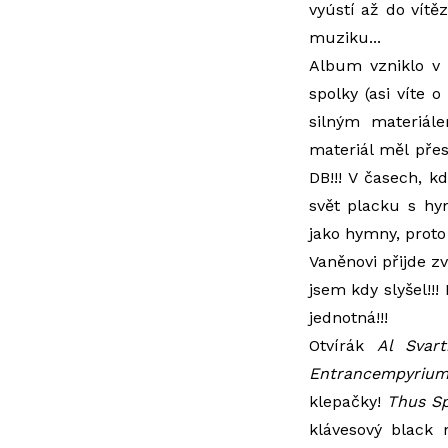
vyústí až do vítěz
muziku...
Album vzniklo v 
spolky (asi víte 
silným materiále
materiál měl pře
DB!!! V časech, k
svět placku s hy
jako hymny, prot
Vaněnovi přijde z
jsem kdy slyšel!!
jednotná!!!
Otvírák
Al Svart
Entrancempyriu
klepačky!
Thus Sp
klávesový black