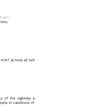
 teď :)
chno.
4:15? já teda až teď
y of the nightsky a
pells in cauldrons of