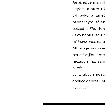
Reverence
má riff
když si album u
vyhrávku a tane
nádherným sólem
poslední
The Wan
Jako bonus jsou 
of Reverence
(to a
Album je sestaven
neustávající smr
nezapomíná, sáh
Dusk
!!!
Jo a abych neza
cholky: depresi. M
zvesela!!!