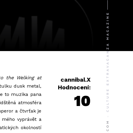
o the Welking at
cannibal.X
tulku dusk metal,
Hodnocení:
 je to muzika pana
10
idštěná atmosféra
peror a čtvrťak je
 mého vyprávět a
tických okolností