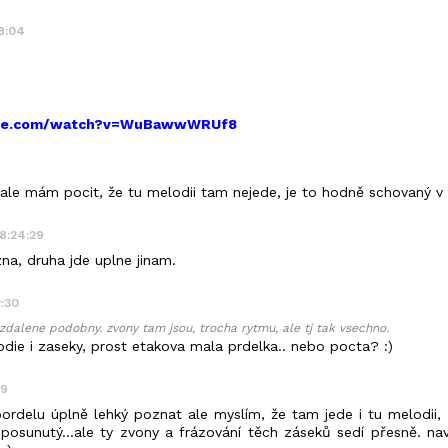
48:04
ube.com/watch?v=WuBawwWRUf8
ale mám pocit, že tu melodii tam nejede, je to hodně schovaný v 
18:24:29
zna, druha jde uplne jinam.
2:30
zdalene podobny. zvony tam jsou, trocha rytmu, ale tj tak vsechno.
odie i zaseky, prost etakova mala prdelka.. nebo pocta? :)
39
ordelu úplně lehký poznat ale myslím, že tam jede i tu melodii, a
posunutý...ale ty zvony a frázování těch záseků sedí přesně. n