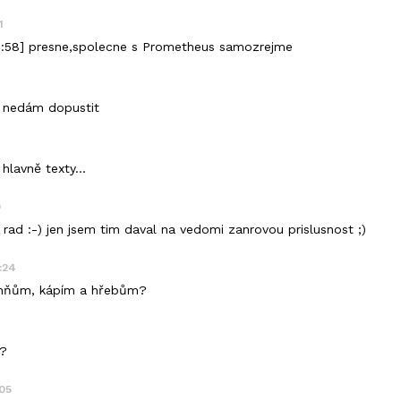
1
22:58] presne,spolecne s Prometheus samozrejme
a nedám dopustit
 hlavně texty...
0
rad :-) jen jsem tim daval na vedomi zanrovou prislusnost ;)
:24
ohňům, kápím a hřebům?
7
e?
:05