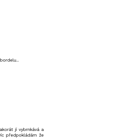
bordelu..
korát jí vybrnkává a
avíc předpokládám že