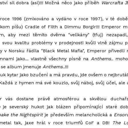
ství sil dobra (asi)!!! Možná něco jako příběh
Warcrafta 3
roce 1996 (zmixováno a vydáno v roce 1997), v té době
o kom píšu) Cradle of Filth a Dimmu Borgir!!! Emperor mus
m, aby mezi těmito dvěma "velikány" (tfuj) nezapadl,
s svou kvalitu problémy v prodejnosti kvůli vlně zájmu 
dy v Norsku řádila "Black Metal Mafia", Emperor přivedli
mnami jako... vlastně všechny písně na
Anthems..
mohou
o se album jmenuje
Anthems..
!!!
vuk kytar jako bzučení a má pravdu, jde ovšem o nejbrutál
! Každá z hymen má své kouzlo, svůj náboj, svůj účel, ale
r
vás dostane právě atmosférou a skvělou duchař
m
je severský hukot jak blázen připomínající staré do
ake the Nightspirit
je především melancholická a
Ensor
 metal tak, jaxe hrál v roce triumfů CoF a DB!
The L