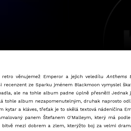
 retro věnujemež Emperor a jejich veledílu
Anthems t
kýsi recenzent ze Sparku jménem Blackmoon vymyslel ška
apadla, ale na tohle album padne úplně přesně!!! Jednak
ělá tohle album nezapomenutelným, druhak naprosto odl
kytar a kláves, třeťak je to skělá textová nádeničina Em
 namalovaný panem Štefanem O'Malleym, který má podle
í bitvě mezi dobrem a zlem, kterýžto boj za velmi drama