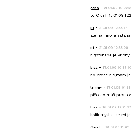
-
gaba
21.01.09 16:02:2
to CrusT 15|01|09 [
-
pf
21.01.09 12:53:17
ale na inno a satan
-
pf
21.01.09 12:53:00
nightshade je vtipný,
-
bizz
17.01.09 10:37:1
no prece nic,mam je 
-
lemmy
17.01.09 01:29
pičo co máš proti 
-
bizz
16.01.09 12:21:4
kolik myslis, ze mi j
-
CrusT
16.01.09 11:49