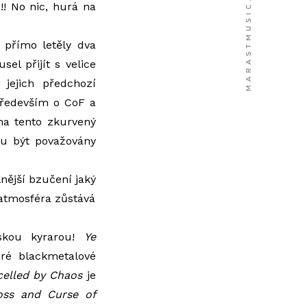
!!! No nic, hurá na
 přímo letěly dva
el přijít s velice
 jejich předchozí
především o CoF a
 na tento zkurvený
 být považovány
nější bzučení jaký
 atmosféra zůstává
skou kyrarou!
Ye
bré blackmetalové
celled by Chaos
je
oss and Curse of