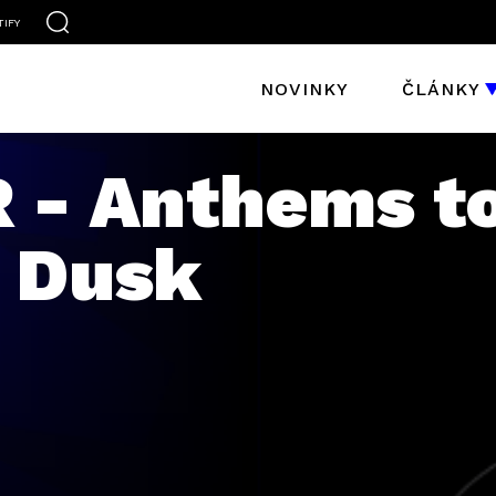
TIFY
NOVINKY
ČLÁNKY
- Anthems to
t Dusk