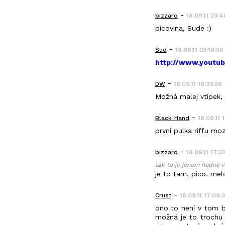
-
bizzaro
18.09.11 23:
picovina, Sude :)
-
Sud
18.09.11 23:18:56
http://www.yout
-
DW
18.09.11 18:33:26
Možná malej vtípek, 
-
Black_Hand
18.09.11 
prvni pulka riffu mo
-
bizzaro
18.09.11 17:3
tak to je jenom hodne v
je to tam, pico. mel
-
Crust
18.09.11 17:09:
ono to není v tom b
možná je to trochu 