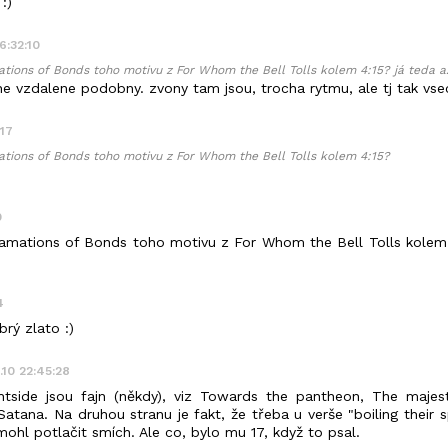
:)
16:32:10
tions of Bonds toho motivu z For Whom the Bell Tolls kolem 4:15? já teda až
ne vzdalene podobny. zvony tam jsou, trocha rytmu, ale tj tak vse
:17
ations of Bonds toho motivu z For Whom the Bell Tolls kolem 4:15?
0
lamations of Bonds toho motivu z For Whom the Bell Tolls kolem 
4
brý zlato :)
.10 22:45:28
htside jsou fajn (někdy), viz Towards the pantheon, The majest
tana. Na druhou stranu je fakt, že třeba u verše "boiling their s
ohl potlačit smích. Ale co, bylo mu 17, když to psal.