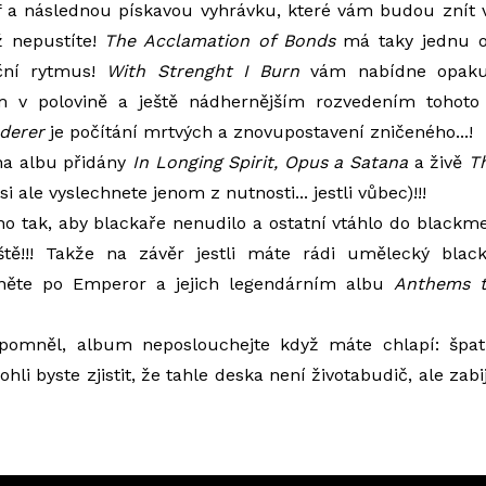
 a následnou pískavou vyhrávku, které vám budou znít v 
ž nepustíte!
The Acclamation of Bonds
má taky jednu o
ční rytmus!
With Strenght I Burn
vám nabídne opakuj
 v polovině a ještě nádhernějším rozvedením tohoto 
derer
je počítání mrtvých a znovupostavení zničeného...!
na albu přidány
In Longing Spirit, Opus a Satana
a živě
T
si ale vyslechnete jenom z nutnosti... jestli vůbec)!!!
o tak, aby blackaře nenudilo a ostatní vtáhlo do blackm
ště!!! Takže na závěr jestli máte rádi umělecký blac
něte po Emperor a jejich legendárním albu
Anthems t
pomněl, album neposlouchejte když máte chlapí: špa
ohli byste zjistit, že tahle deska není životabudič, ale zabi