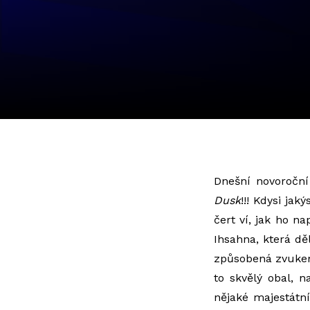
Dnešní novoroční
Dusk
!!! Kdysi ja
čert ví, jak ho n
Ihsahna, která d
způsobená zvukem 
to skvělý obal,
nějaké majestátn