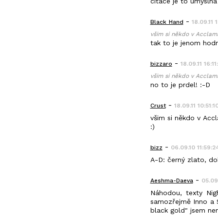
citace je to úmyslná 
-
Black_Hand
18.09.11 
všim si někdo v Acclama
tak to je jenom hod
-
bizzaro
18.09.11 16:11
všim si někdo v Acclam
no to je prdel! :-D
-
Crust
18.09.11 10:51:1
všim si někdo v Acc
:)
-
bizz
06.09.10 11:59:2
A-D: černý zlato, do
-
Aeshma-Daeva
05.09
Náhodou, texty Nig
samozřejmě Inno a Sa
black gold" jsem nem