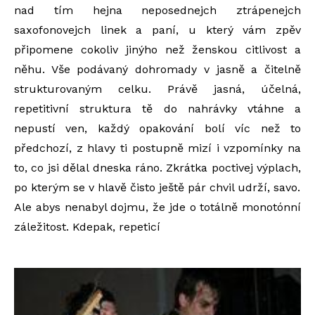
nad tím hejna neposednejch ztrápenejch
saxofonovejch linek a paní, u který vám zpěv
připomene cokoliv jinýho než ženskou citlivost a
něhu. Vše podávaný dohromady v jasně a čitelně
strukturovaným celku. Právě jasná, účelná,
repetitivní struktura tě do nahrávky vtáhne a
nepustí ven, každý opakování bolí víc než to
předchozí, z hlavy ti postupně mizí i vzpomínky na
to, co jsi dělal dneska ráno. Zkrátka poctivej výplach,
po kterým se v hlavě čisto ještě pár chvil udrží, savo.
Ale abys nenabyl dojmu, že jde o totálně monotónní
záležitost. Kdepak, repeticí