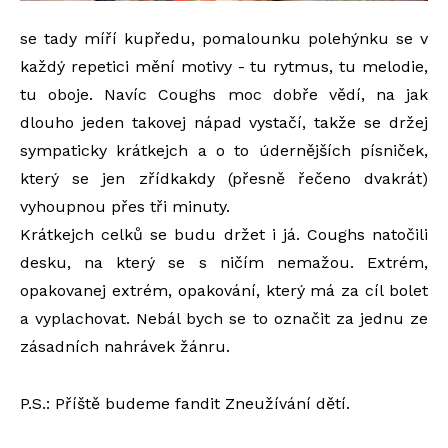
se tady míří kupředu, pomalounku polehýnku se v
každý repetici mění motivy - tu rytmus, tu melodie,
tu oboje. Navíc Coughs moc dobře vědí, na jak
dlouho jeden takovej nápad vystačí, takže se držej
sympaticky krátkejch a o to údernějších písniček,
který se jen zřídkakdy (přesně řečeno dvakrát)
vyhoupnou přes tři minuty.
Krátkejch celků se budu držet i já. Coughs natočili
desku, na který se s ničím nemažou. Extrém,
opakovanej extrém, opakování, který má za cíl bolet
a vyplachovat. Nebál bych se to označit za jednu ze
zásadních nahrávek žánru.
P.S.: Příště budeme fandit Zneužívání dětí.