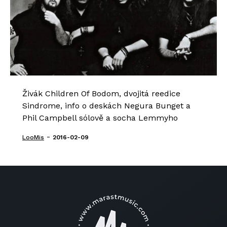
Živák Children Of Bodom, dvojitá reedice
Sindrome, info o deskách Negura Bunget a
Phil Campbell sólově a socha Lemmyho
-
LooMis
2016-02-09