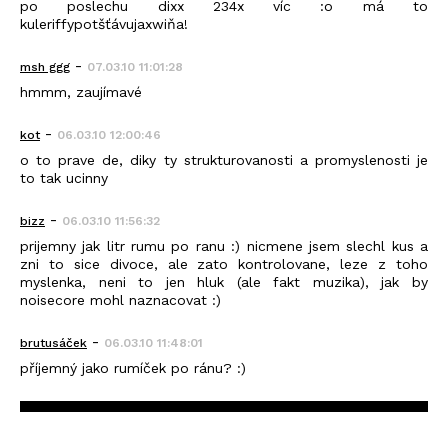
po poslechu dixx 234x víc :o má to
kuleriffypotšťávujaxwiňa!
-
msh ggg
07.03.10 11:01:28
hmmm, zaujímavé
-
kot
06.03.10 12:00:46
o to prave de, diky ty strukturovanosti a promyslenosti je
to tak ucinny
-
bizz
06.03.10 11:56:32
prijemny jak litr rumu po ranu :) nicmene jsem slechl kus a
zni to sice divoce, ale zato kontrolovane, leze z toho
myslenka, neni to jen hluk (ale fakt muzika), jak by
noisecore mohl naznacovat :)
-
brutusáček
06.03.10 11:48:01
příjemný jako rumíček po ránu? :)