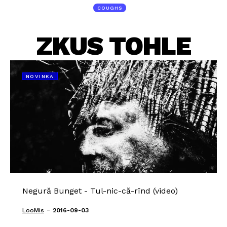
COUGHS
ZKUS TOHLE
NOVINKA
Negură Bunget - Tul-nic-că-rînd (video)
-
LooMis
2016-09-03