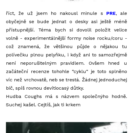
říct, že už jsem ho nakousl minule s
PRE
, ale
obyčejně se bude jednat o desky asi ještě méně
přístupnější. Téma bych si dovolil položit velice
volně - experimentálnější formy noise rocku/coru -
což znamená, že většinou půjde o nějakou tu
polívečku plnou pelyňku, i když ani to samozřejmě
není neporušitelným pravidlem. Ovšem hned u
začáteční recenze tohohle “cyklu“ je toto splněno
víc než vrchovatě, neb se trestá. Žádnej jednoduchej
bič, spíš rovnou devítiocasý důtky.
Hudba Coughs má s názvem společnýho hodně.
Suchej kašel. Cejtíš, jak ti krkem