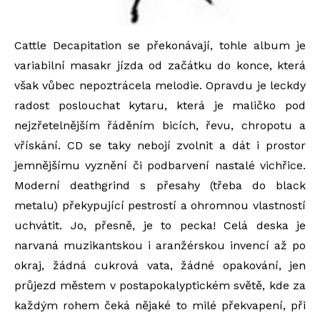
Cattle Decapitation se překonávají, tohle album je
variabilní masakr jízda od začátku do konce, která
však vůbec nepoztrácela melodie. Opravdu je leckdy
radost poslouchat kytaru, která je maličko pod
nejzřetelnějším řáděním bicích, řevu, chropotu a
vřískání. CD se taky nebojí zvolnit a dát i prostor
jemnějšímu vyznění či podbarvení nastalé vichřice.
Moderní deathgrind s přesahy (třeba do black
metalu) překypující pestrostí a ohromnou vlastností
uchvátit. Jo, přesně, je to pecka! Celá deska je
narvaná muzikantskou i aranžérskou invencí až po
okraj, žádná cukrová vata, žádné opakování, jen
průjezd městem v postapokalyptickém světě, kde za
každým rohem čeká nějaké to milé překvapení, při