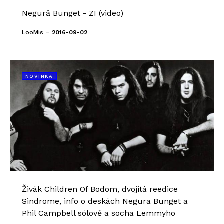
Negură Bunget - ZI (video)
-
LooMis
2016-09-02
NOVINKA
Živák Children Of Bodom, dvojitá reedice
Sindrome, info o deskách Negura Bunget a
Phil Campbell sólově a socha Lemmyho