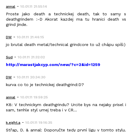
-
annal
10.01.11 21:55:14
Proste jako death a technickej death, tak to samy s
deathgrindem :-D Akorat kazdej ma tu hranici death vs
grind jinde.
-
DW
10.01.11 21:46:15
jo brutal death metal/technical grindcore to už chápu spíš:)
-
Sud
10.01.11 21:32:02
http://marastjakcyp.com/new/?c=2&id=1259
-
DW
10.01.11 20:34:30
kurva co to je technickej deathgrind:D?
-
annal
10.01.11 19:59:25
K8: V technickym deathgrindu? Urcite bys na nejaky prisel i
sam, tenhle styl umej treba i v CR...
-
k.eight.a
10.01.11 19:16:35
Střap, D. & annal: Doporučte tedy první ligu v tomto stylu.