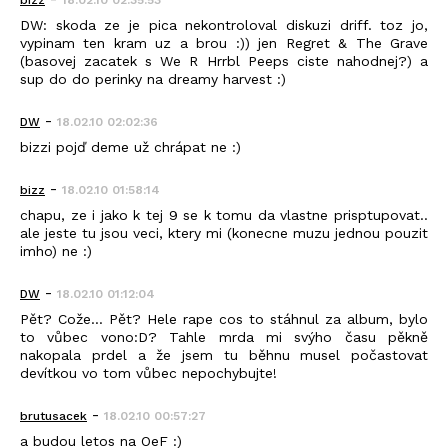
bizz
18.02.10 02:35:53
DW: skoda ze je pica nekontroloval diskuzi driff. toz jo,
vypinam ten kram uz a brou :)) jen Regret & The Grave
(basovej zacatek s We R Hrrbl Peeps ciste nahodnej?) a
sup do do perinky na dreamy harvest :)
-
DW
18.02.10 02:02:36
bizzi pojď deme už chrápat ne :)
-
bizz
18.02.10 01:58:14
chapu, ze i jako k tej 9 se k tomu da vlastne prisptupovat..
ale jeste tu jsou veci, ktery mi (konecne muzu jednou pouzit
imho) ne :)
-
DW
18.02.10 01:12:04
Pět? Cože... Pět? Hele rape cos to stáhnul za album, bylo
to vůbec vono:D? Tahle mrda mi svýho času pěkně
nakopala prdel a že jsem tu běhnu musel počastovat
devítkou vo tom vůbec nepochybujte!
-
brutusacek
18.02.10 00:57:27
a budou letos na OeF :)