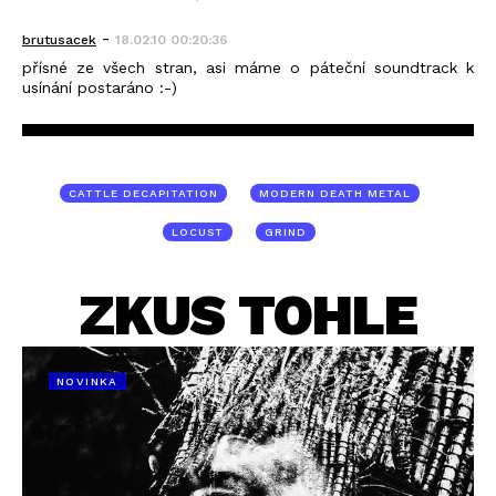
-
brutusacek
18.02.10 00:20:36
přísné ze všech stran, asi máme o páteční soundtrack k
usínání postaráno :-)
CATTLE DECAPITATION
MODERN DEATH METAL
LOCUST
GRIND
ZKUS TOHLE
NOVINKA