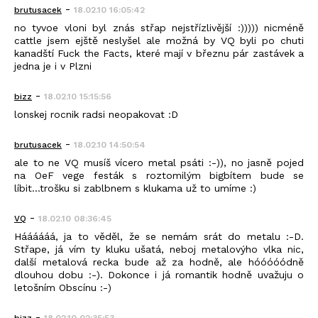
-
brutusacek
18.02.10 16:05:42
no tyvoe vloni byl znás střap nejstřízlivější :))))) nicméně
cattle jsem ejště neslyšel ale možná by VQ byli po chuti
kanadští Fuck the Facts, které mají v březnu pár zastávek a
jedna je i v Plzni
-
bizz
18.02.10 15:15:56
lonskej rocnik radsi neopakovat :D
-
brutusacek
18.02.10 14:50:54
ale to ne VQ musíš vícero metal psáti :-)), no jasně pojed
na OeF vege festák s roztomilým bigbítem bude se
líbit...trošku si zablbnem s klukama už to umíme :)
-
VQ
18.02.10 08:36:45
Háááááá, ja to věděl, že se nemám srát do metalu :-D.
Střape, já vím ty kluku ušatá, neboj metalovýho vlka nic,
další metalová recka bude až za hodně, ale hóóóóódně
dlouhou dobu :-). Dokonce i já romantik hodně uvažuju o
letošním Obscínu :-)
-