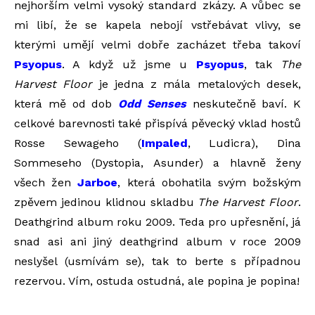
nejhorším velmi vysoký standard zkázy. A vůbec se
mi libí, že se kapela nebojí vstřebávat vlivy, se
kterými umějí velmi dobře zacházet třeba takoví
Psyopus
. A když už jsme u
Psyopus
, tak
The
Harvest Floor
je jedna z mála metalových desek,
která mě od dob
Odd Senses
neskutečně baví. K
celkové barevnosti také přispívá pěvecký vklad hostů
Rosse Sewageho (
Impaled
, Ludicra), Dina
Sommeseho (Dystopia, Asunder) a hlavně ženy
všech žen
Jarboe
, která obohatila svým božským
zpěvem jedinou klidnou skladbu
The Harvest Floor
.
Deathgrind album roku 2009. Teda pro upřesnění, já
snad asi ani jiný deathgrind album v roce 2009
neslyšel (usmívám se), tak to berte s případnou
rezervou. Vím, ostuda ostudná, ale popina je popina!