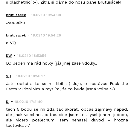
s plachetnicí :-). Zítra si dáme do nosu pane Brutusáček!
-
brutusacek
18.02.10 19:54:38
..vodečku
-
brutusacek
18.02.10 19:54:26
a VQ
-
DW
18.02.10 18:53:54
D.: Jeden má rád holky (já) jinej zase vdolky..
-
VQ
18.02.10 18:50:17
Jste opilci a to se mi líbí! :-) Juju, o zastávce Fuck the
Facts v Plzni vím a myslím, že to bude jasná volba :-)
-
D.
18.02.10 17:21:10
tech 5 bodu se mi zda tak akorat. obcas zajimavy napad,
ale jinak vsechno spatne. sice jsem to slysel jenom jednou,
ale vicero poslechum jsem nenasel duvod - hrozna
tuctovka .-/