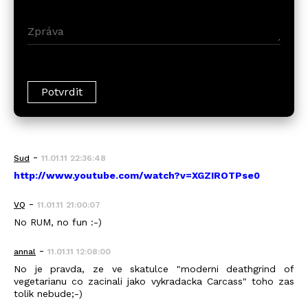
-
Sud
11.01.11 22:36:48
http://www.youtube.com/watch?v=XGZIROTPse0
-
VQ
11.01.11 21:00:07
No RUM, no fun :-)
-
annal
11.01.11 12:08:00
No je pravda, ze ve skatulce "moderni deathgrind of
vegetarianu co zacinali jako vykradacka Carcass" toho zas
tolik nebude;-)