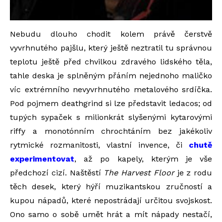
Nebudu dlouho chodit kolem právě čerstvě
vyvrhnutého pajšlu, který ještě neztratil tu správnou
teplotu ještě před chvilkou zdravého lidského těla,
tahle deska je splněným přáním nejednoho maličko
víc extrémního nevyvrhnutého metalového srdíčka.
Pod pojmem deathgrind si lze představit ledacos; od
tupých sypaček s milionkrát slyšenými kytarovými
riffy a monotónním chrochtáním bez jakékoliv
rytmické rozmanitosti, vlastní invence, či
chutě
experimentovat
, až po kapely, kterým je vše
předchozí cizí. Naštěstí
The Harvest Floor
je z rodu
těch desek, který hýří muzikantskou zručností a
kupou nápadů, které nepostrádají určitou svojskost.
Ono samo o sobě umět hrát a mít nápady nestačí,