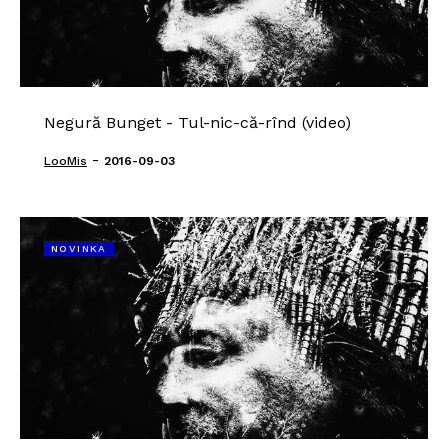
Negură Bunget - Tul-nic-că-rînd (video)
-
LooMis
2016-09-03
NOVINKA