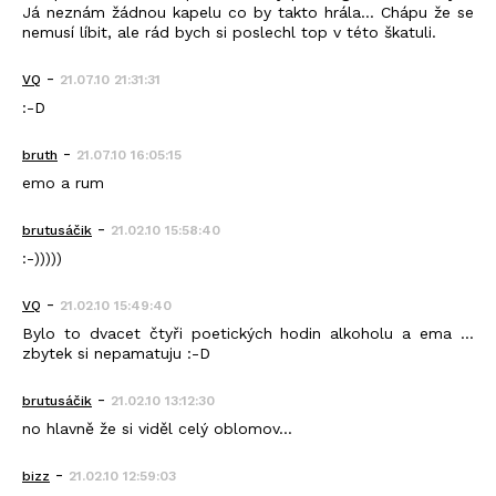
Já neznám žádnou kapelu co by takto hrála... Chápu že se
nemusí líbit, ale rád bych si poslechl top v této škatuli.
-
VQ
21.07.10 21:31:31
:-D
-
bruth
21.07.10 16:05:15
emo a rum
-
brutusáčik
21.02.10 15:58:40
:-)))))
-
VQ
21.02.10 15:49:40
Bylo to dvacet čtyři poetických hodin alkoholu a ema ...
zbytek si nepamatuju :-D
-
brutusáčik
21.02.10 13:12:30
no hlavně že si viděl celý oblomov...
-
bizz
21.02.10 12:59:03