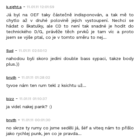
-
k.eight.a
11.01.11 12:01:59
Já byl na OEF taky částečně indisponován, a tak mě to
chytlo až v druhé polovině jejich vystoupení. Nechci se
hádat o škatulky, ale CD to není tak snadné je hodit do
technického D/G, právěže těch prvků je tam víc a proto
jsem se výše ptal, co je v tomto směru to nej...
-
Sud
11.01.11 02:50:12
nahodou byli skoro jedini double bass sypaci, takze body
plus.))
-
bruth
11.01.11 01:28:02
tyvoe nám ten rum tekl z ksichtu už...
-
bizz
11.01.11 01:10:37
ja videl nakej pank? :)
-
bruth
11.01.11 00:01:30
no skrze ty rumy co jsme seděli já, šéf a viteq nám to přišlo
jako rychlej punk, jen co je pravda...