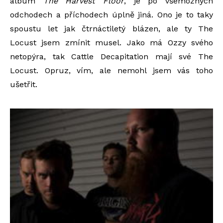
album
The Harvest Floor
, je po všemožných
odchodech a příchodech úplně jiná. Ono je to taky
spoustu let jak čtrnáctiletý blázen, ale ty The
Locust jsem zmínit musel. Jako má Ozzy svého
netopýra, tak Cattle Decapitation mají své The
Locust. Opruz, vím, ale nemohl jsem vás toho
ušetřit.