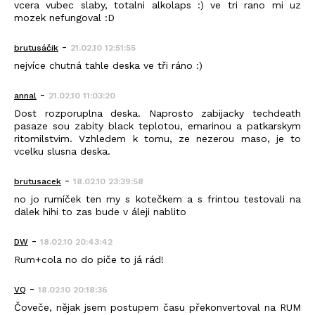
vcera vubec slaby, totalni alkolaps :) ve tri rano mi uz
mozek nefungoval :D
-
brutusáčik
21.02.10 12:51:55
nejvíce chutná tahle deska ve tři ráno :)
-
annal
21.02.10 11:03:20
Dost rozporuplna deska. Naprosto zabijacky techdeath
pasaze sou zabity black teplotou, emarinou a patkarskym
ritomilstvim. Vzhledem k tomu, ze nezerou maso, je to
vcelku slusna deska.
-
brutusacek
18.02.10 23:39:58
no jo rumíček ten my s kotečkem a s frintou testovali na
dälek hihi to zas bude v áleji nablito
-
DW
18.02.10 20:43:42
Rum+cola no do piče to já rád!
-
VQ
18.02.10 20:18:36
Čoveče, nějak jsem postupem času překonvertoval na RUM