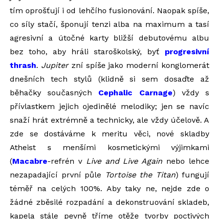
tím oprošťují i od lehčího fusionování. Naopak spíše,
co síly stačí, šponují tenzi alba na maximum a tasí
agresivní a útočné karty bližší debutovému albu
bez toho, aby hráli staroškolský, byť
progresivní
thrash
.
Jupiter
zní spíše jako moderní konglomerát
dnešních tech stylů (klidně si sem dosaďte až
běhačky současných
Cephalic Carnage
) vždy s
přívlastkem jejich ojedinělé melodiky; jen se navíc
snaží hrát extrémně a technicky, ale vždy účelově. A
zde se dostáváme k meritu věci, nové skladby
Atheist s menšími kosmetickými výjimkami
(
Macabre
-refrén v
Live and Live Again
nebo lehce
nezapadající první půle
Tortoise the Titan
) fungují
téměř na celých 100%. Aby taky ne, nejde zde o
žádné zběsilé rozpadání a dekonstruování skladeb,
kapela stále pevně tříme otěže tvorby poctivých