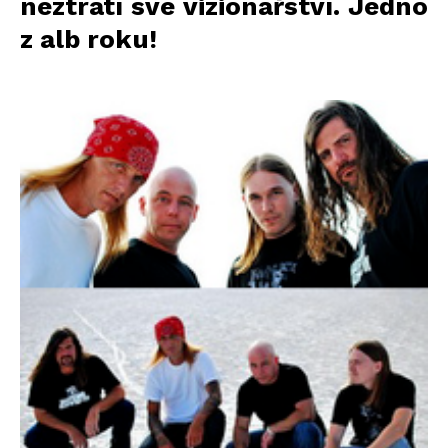
neztratí své vizionářství. Jedno
z alb roku!