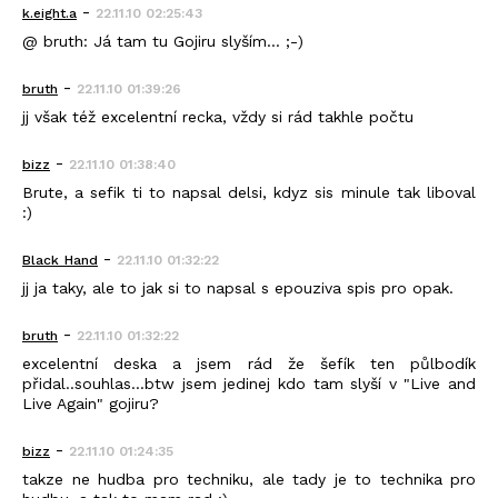
-
k.eight.a
22.11.10 02:25:43
@ bruth: Já tam tu Gojiru slyším... ;-)
-
bruth
22.11.10 01:39:26
jj však též excelentní recka, vždy si rád takhle počtu
-
bizz
22.11.10 01:38:40
Brute, a sefik ti to napsal delsi, kdyz sis minule tak liboval
:)
-
Black_Hand
22.11.10 01:32:22
jj ja taky, ale to jak si to napsal s epouziva spis pro opak.
-
bruth
22.11.10 01:32:22
excelentní deska a jsem rád že šefík ten půlbodík
přidal..souhlas...btw jsem jedinej kdo tam slyší v "Live and
Live Again" gojiru?
-
bizz
22.11.10 01:24:35
takze ne hudba pro techniku, ale tady je to technika pro