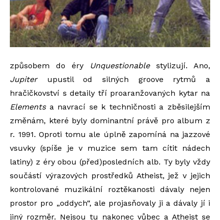
způsobem do éry
Unquestionable
stylizují. Ano,
Jupiter
upustil od silných groove rytmů a
hračičkovství s detaily tří proaranžovaných kytar na
Elements
a navrací se k techničnosti a zběsilejším
změnám, které byly dominantní právě pro album z
r. 1991. Oproti tomu ale úplně zapomíná na jazzové
vsuvky (spíše je v muzice sem tam cítit nádech
latiny) z éry obou (před)posledních alb. Ty byly vždy
součástí výrazových prostředků Atheist, jež v jejich
kontrolované muzikální roztěkanosti dávaly nejen
prostor pro „oddych“, ale projasňovaly ji a dávaly jí i
jiný rozměr. Nejsou tu nakonec vůbec a Atheist se