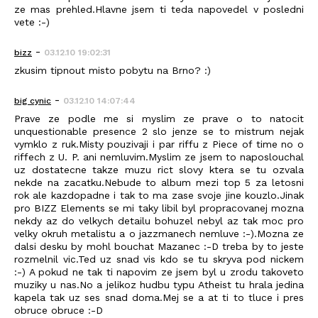
ze mas prehled.Hlavne jsem ti teda napovedel v posledni
vete :-)
-
bizz
03.12.10 19:02:31
zkusim tipnout misto pobytu na Brno? :)
-
big cynic
03.12.10 14:07:44
Prave ze podle me si myslim ze prave o to natocit
unquestionable presence 2 slo jenze se to mistrum nejak
vymklo z ruk.Misty pouzivaji i par riffu z Piece of time no o
riffech z U. P. ani nemluvim.Myslim ze jsem to naposlouchal
uz dostatecne takze muzu rict slovy ktera se tu ozvala
nekde na zacatku.Nebude to album mezi top 5 za letosni
rok ale kazdopadne i tak to ma zase svoje jine kouzlo.Jinak
pro BIZZ Elements se mi taky libil byl propracovanej mozna
nekdy az do velkych detailu bohuzel nebyl az tak moc pro
velky okruh metalistu a o jazzmanech nemluve :-).Mozna ze
dalsi desku by mohl bouchat Mazanec :-D treba by to jeste
rozmelnil vic.Ted uz snad vis kdo se tu skryva pod nickem
:-) A pokud ne tak ti napovim ze jsem byl u zrodu takoveto
muziky u nas.No a jelikoz hudbu typu Atheist tu hrala jedina
kapela tak uz ses snad doma.Mej se a at ti to tluce i pres
obruce obruce :-D