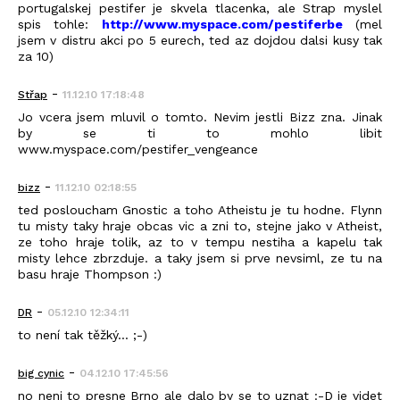
portugalskej pestifer je skvela tlacenka, ale Strap myslel
spis tohle:
http://www.myspace.com/pestiferbe
(mel
jsem v distru akci po 5 eurech, ted az dojdou dalsi kusy tak
za 10)
-
Střap
11.12.10 17:18:48
Jo vcera jsem mluvil o tomto. Nevim jestli Bizz zna. Jinak
by se ti to mohlo libit
www.myspace.com/pestifer_vengeance
-
bizz
11.12.10 02:18:55
ted posloucham Gnostic a toho Atheistu je tu hodne. Flynn
tu misty taky hraje obcas vic a zni to, stejne jako v Atheist,
ze toho hraje tolik, az to v tempu nestiha a kapelu tak
misty lehce zbrzduje. a taky jsem si prve nevsiml, ze tu na
basu hraje Thompson :)
-
DR
05.12.10 12:34:11
to není tak těžký... ;-)
-
big cynic
04.12.10 17:45:56
no neni to presne Brno ale dalo by se to uznat :-D je videt