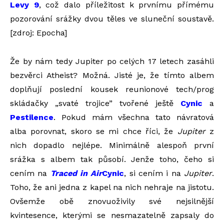
Levy 9
, což dalo příležitost k prvnímu přímému
pozorování srážky dvou těles ve sluneční soustavě.
[zdroj: Epocha]
Že by nám tedy Jupiter po celých 17 letech zasáhli
bezvěrci Atheist? Možná. Jisté je, že tímto albem
doplňují poslední kousek reunionové tech/prog
skládačky „svaté trojice” tvořené ještě
Cynic
a
Pestilence
. Pokud mám všechna tato návratová
alba porovnat, skoro se mi chce říci, že
Jupiter
z
nich dopadlo nejlépe. Minimálně alespoň první
srážka s albem tak působí. Jenže toho, čeho si
cením na
Traced in Air
Cynic
, si cením i na
Jupiter
.
Toho, že ani jedna z kapel na nich nehraje na jistotu.
Ovšemže obě znovuoživily své nejsilnější
kvintesence, kterými se nesmazatelně zapsaly do