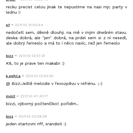
recku precist celou jinak te nepustime na nasi mjc party v
lednu !!
-
pf
22.11.10 21:50:44
nedočetl sem, děsně dlouhý. na mě v mým dnešním stavu.
deska dobrá, ale "jen" dobrá, na prdel sem si z ní nesedl,
ale dobrý řemeslo a má to i něco navíc, než jen řemeslo
-
bizz
22.11.10 12:57:31
K8, to je prave ten makabr :)
-
k.eight.a
22.11.10 12:45:30
@ Bizz:Ještě melodie v řevozpěvu v refrénu. ;-)
-
molit
22.11.10 07:41:17
bizzi, výborný počteníčko!! pořídím..
-
bizz
22.11.10 02:28:39
jeden startovni riff, srandisti :)