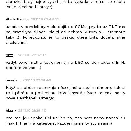
obrazku tady nejde vycist jak to vypada v realu, to okolo
lva je vsechno blistivy :).
-
Black_Hand
29.11.10 01:48:23
lunaris: v pondeli by mela dojit od SOMu, pry to uz TNT ma
na prazskym sklade. nic ti asi nebrani v tom si ji strihnout
taky :). koneckoncu je to deska, ktera byla docela silne
ocekavana.
-
bizz
28.11.10 22:32:07
vzdyt toho mathu tolik neni :) na DSO se domluvte s B_H,
doufam ve vas ;-)
-
lunaris
28.11.10 22:28:49
Když se občas recenzuje něco jiného než mathcore, tak si
to i přečtu a poslechnu. btw. chystá někdo recenzi na ty
nové Deathspell Omega?
-
bizz
28.11.10 21:29:40
pro me je uspokojujici uz jen to, zes sem neco napsal :D
jinak ITP je jina kategorie, kazdej mame ty svy neasi :)