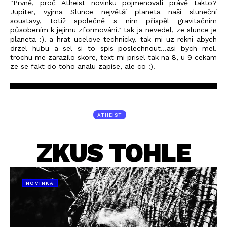
"Prvně, proč Atheist novinku pojmenovali právě takto?
Jupiter, vyjma Slunce největší planeta naší sluneční
soustavy, totiž společně s ním přispěl gravitačním
působením k jejímu zformování." tak ja nevedel, ze slunce je
planeta :). a hrat ucelove technicky. tak mi uz rekni abych
drzel hubu a sel si to spis poslechnout...asi bych mel.
trochu me zarazilo skore, text mi prisel tak na 8, u 9 cekam
ze se fakt do toho analu zapise, ale co :).
ATHEIST
ZKUS TOHLE
NOVINKA