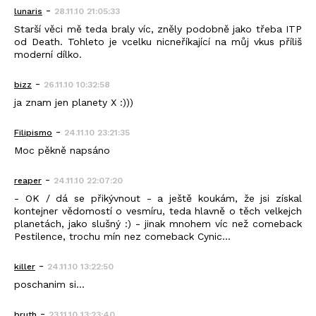
-
lunaris
28.11.10 21:05:33
Starší věci mě teda braly víc, zněly podobně jako třeba ITP
od Death. Tohleto je vcelku nicneříkající na můj vkus příliš
moderní dílko.
-
bizz
26.11.10 10:32:58
ja znam jen planety X :)))
-
Filipismo
24.11.10 23:21:35
Moc pěkně napsáno
-
reaper
24.11.10 22:07:20
- OK / dá se přikývnout - a ještě koukám, že jsi získal
kontejner vědomostí o vesmíru, teda hlavně o těch velkejch
planetách, jako slušný :) - jinak mnohem víc než comeback
Pestilence, trochu mín nez comeback Cynic...
-
killer
24.11.10 13:22:50
poschanim si...
-
bruth
23.11.10 13:23:40