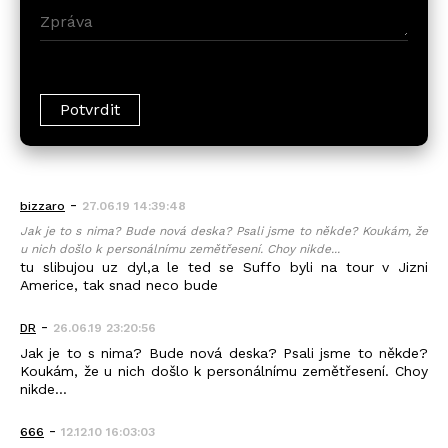
-
bizzaro
27.06.19 14:39:48
Jak je to s nima? Bude nová deska? Psali jsme to někde? Koukám, že
u nich došlo k personálnímu zemětřesení. Choy nikde...
tu slibujou uz dyl,a le ted se Suffo byli na tour v Jizni
Americe, tak snad neco bude
-
DR
26.06.19 23:20:56
Jak je to s nima? Bude nová deska? Psali jsme to někde?
Koukám, že u nich došlo k personálnímu zemětřesení. Choy
nikde...
-
666
12.12.10 16:03:03