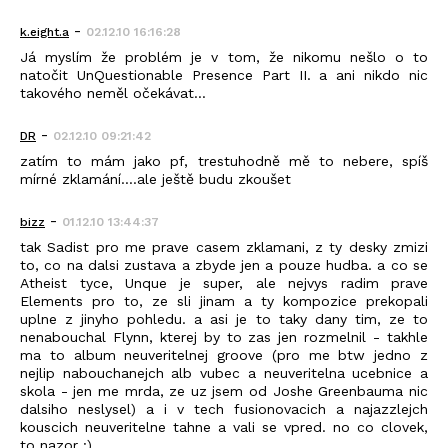
-
k.eight.a
02.12.10 16:16:28
Já myslím že problém je v tom, že nikomu nešlo o to
natočit UnQuestionable Presence Part II. a ani nikdo nic
takového neměl očekávat...
-
DR
02.12.10 09:21:42
zatím to mám jako pf, trestuhodně mě to nebere, spíš
mírné zklamání....ale ještě budu zkoušet
-
bizz
01.12.10 13:44:37
tak Sadist pro me prave casem zklamani, z ty desky zmizi
to, co na dalsi zustava a zbyde jen a pouze hudba. a co se
Atheist tyce, Unque je super, ale nejvys radim prave
Elements pro to, ze sli jinam a ty kompozice prekopali
uplne z jinyho pohledu. a asi je to taky dany tim, ze to
nenabouchal Flynn, kterej by to zas jen rozmelnil - takhle
ma to album neuveritelnej groove (pro me btw jedno z
nejlip nabouchanejch alb vubec a neuveritelna ucebnice a
skola - jen me mrda, ze uz jsem od Joshe Greenbauma nic
dalsiho neslysel) a i v tech fusionovacich a najazzlejch
kouscich neuveritelne tahne a vali se vpred. no co clovek,
to nazor :)