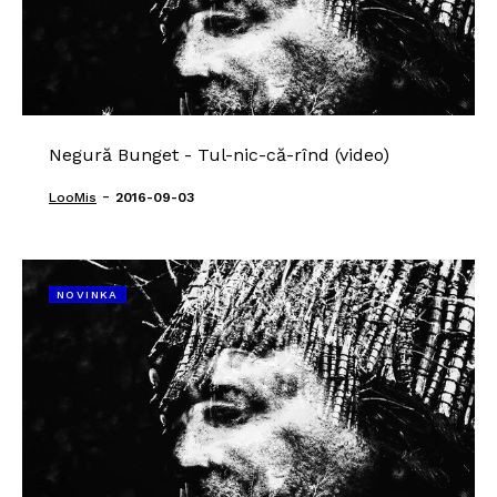
Negură Bunget - Tul-nic-că-rînd (video)
-
LooMis
2016-09-03
NOVINKA