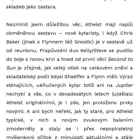
skladeb jako zastara.
Nezmínil jsem důležitou věc, Atheist mají napůl
obměněnou sestavu – nové kytaristy, i když Chris
Baker (jinak s Flynnem též Gnostic) je v sestavě už
od reunionu. Prapůvodní duo Kelly/Steve se pustilo
do boje s novou krví a hned od první věci
Second to
Sun
je zřejmé, jak velký otisk na celkovém znění a
skladatelský podíl kdysi Shaeffer a Flynn měli. Výraz
sténajících, ukňučených kytar totiž ani na
Jupiter
nechybí a vše, co v devadesátých letech (u)dělalo
Atheist originálními, je i zde, jen proloženo prvky
novými. A ani bych neřekl, jak ty staré, pro Atheist
typické, v nich s novým zvukovým balením
zmoderněly a staly se i přes nepopiratelný
myšlenkový přítok z minulosti aktuálními a stále