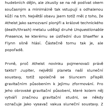
hudebních dějin, ale zkusily se na ně podívat okem
současným a minimálně tak vstupují s odhalenou
kůží na trh. Největší obavu jsem totiž měl z toho, že
Atheist jako samozvaní pionýři a králové technického
(death/thrash) metalu udělají druhé
Unquestionable
Presence
, ke kterému se ústřední duo Shaeffer a
Flynn silně hlásí. Částečně tomu tak je, ale
popořadě.
Prvně, proč Atheist novinku pojmenovali právě
takto? Jupiter, největší planeta naší sluneční
soustavy, totiž společně se Sluncem přispěl
gravitačním působením k jejímu zformování. Pro
jeho obrovské gravitační působení, které kolem něj
vytváří značnou gravitační studni, se někdy
označuje jako vysavač vakua sluneční soustavy. Z