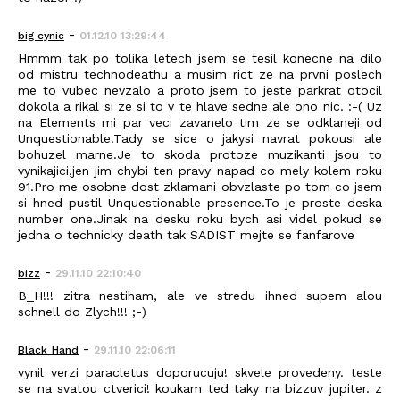
-
big cynic
01.12.10 13:29:44
Hmmm tak po tolika letech jsem se tesil konecne na dilo
od mistru technodeathu a musim rict ze na prvni poslech
me to vubec nevzalo a proto jsem to jeste parkrat otocil
dokola a rikal si ze si to v te hlave sedne ale ono nic. :-( Uz
na Elements mi par veci zavanelo tim ze se odklaneji od
Unquestionable.Tady se sice o jakysi navrat pokousi ale
bohuzel marne.Je to skoda protoze muzikanti jsou to
vynikajici,jen jim chybi ten pravy napad co mely kolem roku
91.Pro me osobne dost zklamani obvzlaste po tom co jsem
si hned pustil Unquestionable presence.To je proste deska
number one.Jinak na desku roku bych asi videl pokud se
jedna o technicky death tak SADIST mejte se fanfarove
-
bizz
29.11.10 22:10:40
B_H!!! zitra nestiham, ale ve stredu ihned supem alou
schnell do Zlych!!! ;-)
-
Black_Hand
29.11.10 22:06:11
vynil verzi paracletus doporucuju! skvele provedeny. teste
se na svatou ctverici! koukam ted taky na bizzuv jupiter. z