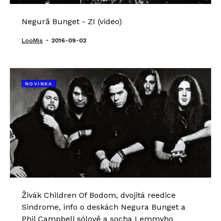
Negură Bunget - ZI (video)
-
LooMis
2016-09-02
NOVINKA
Živák Children Of Bodom, dvojitá reedice
Sindrome, info o deskách Negura Bunget a
Phil Campbell sólově a socha Lemmyho