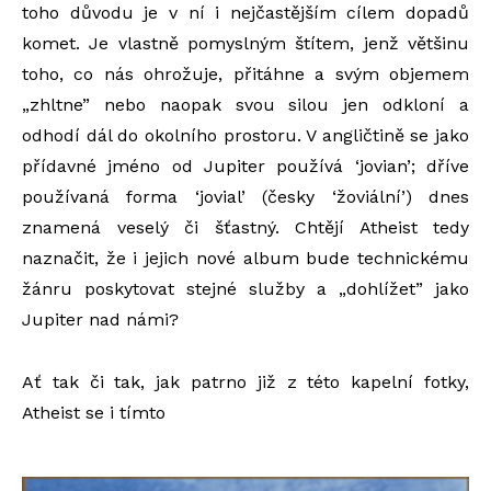
toho důvodu je v ní i nejčastějším cílem dopadů
komet. Je vlastně pomyslným štítem, jenž většinu
toho, co nás ohrožuje, přitáhne a svým objemem
„zhltne” nebo naopak svou silou jen odkloní a
odhodí dál do okolního prostoru. V angličtině se jako
přídavné jméno od Jupiter používá ‘jovian’; dříve
používaná forma ‘jovial’ (česky ‘žoviální’) dnes
znamená veselý či šťastný. Chtějí Atheist tedy
naznačit, že i jejich nové album bude technickému
žánru poskytovat stejné služby a „dohlížet” jako
Jupiter nad námi?
Ať tak či tak, jak patrno již z této kapelní fotky,
Atheist se i tímto