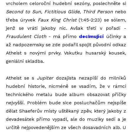
vrcholem celoroční hudební sezóny, poslechněte si
Second to Sun, Fictitious Glide, Third Person
nebo
třeba úryvek
Faux King Christ
(1:45-2:23) se sólem,
jenž se vrátí jakoby nic. Avšak třetí v pořadí -
Fraudulent Cloth
- má přímo
decimující
účinky a
až nadpozemsky se zde podařil spojit původní odkaz
Atheist s novými prvky. Vskutku husarský kousek,
geniální skladba.
Atheist se s
Jupiter
dozajista nezapíší do milníků
hudební historie, nicméně se vsadím, že v rámci
technického metalu bude album obsazovat příčky
nejvyšší. Problém bude sice posluchačům nejspíše
dělat Shaeferův místy uštěkaný zpěv, který jakoby z
devadesátek přímo vypadl, ale do muziky sedí a je
určitě nejpovedenějším ze všech dosavadních alb. U