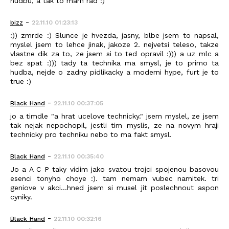
hudbu, a tak to mam rad :)
-
bizz
22.11.10 01:23:13
:)) zmrde :) Slunce je hvezda, jasny, blbe jsem to napsal,
myslel jsem to lehce jinak, jakoze 2. nejvetsi teleso, takze
vlastne dik za to, ze jsem si to ted opravil :))) a uz mlc a
bez spat :))) tady ta technika ma smysl, je to primo ta
hudba, nejde o zadny pidlikacky a moderni hype, furt je to
true :)
-
Black_Hand
22.11.10 00:37:05
jo a timdle "a hrat ucelove technicky." jsem myslel, ze jsem
tak nejak nepochopil, jestli tim myslis, ze na novym hraji
technicky pro techniku nebo to ma fakt smysl.
-
Black_Hand
22.11.10 00:35:40
Jo a A C P taky vidim jako svatou trojci spojenou basovou
esenci tonyho choye :). tam nemam vubec namitek. tri
geniove v akci...hned jsem si musel jit poslechnout aspon
cyniky.
-
Black_Hand
22.11.10 00:32:16