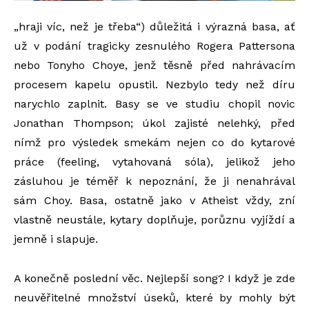
„hraji víc, než je třeba“) důležitá i výrazná basa, ať
už v podání tragicky zesnulého Rogera Pattersona
nebo Tonyho Choye, jenž těsně před nahrávacím
procesem kapelu opustil. Nezbylo tedy než díru
narychlo zaplnit. Basy se ve studiu chopil novic
Jonathan Thompson; úkol zajisté nelehký, před
nímž pro výsledek smekám nejen co do kytarové
práce (feeling, vytahovaná sóla), jelikož jeho
zásluhou je téměř k nepoznání, že ji nenahrával
sám Choy. Basa, ostatně jako v Atheist vždy, zní
vlastně neustále, kytary doplňuje, porůznu vyjíždí a
jemně i slapuje.
A konečně poslední věc. Nejlepší song? I když je zde
neuvěřitelné množství úseků, které by mohly být