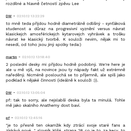
rozdílné a hlavně četností zpěvu Lee
-
DW
02.10.12 13:22:29
to mně teda přijdou hodně diametrálně odlišný - synťáková
studenost a důraz na progresivní vyznění versus návrat
klasickejch amosférickejch kytarovejch vyhrávek a trošku
návrat ke klasický tvorbě. K souloži nevim, nějak mi to
nesedí, od toho jsou jiný spolky teda:)
-
martin
02.10.12 13:18:40
2 poslední desky mi přijdou hodně podobný. We're here je
ale u mě výš, na novince jsou ty nápady fakt už extrémně
naředěný. Nicméně poslouchá se to příjemně, ale spíš jako
podklad k nějaké činnosti (ideálně k souloži :)).
-
DW
02.10.12 13:05:04
pf: tak to sorry, ale nejslabší deska byla ta minulá. Tohle
mě jako skalního Anathemy dost baví.
-
pf
02.10.12 12:45:16
"je to přesně ten okamžik kdy ztrácí svoje staré fans a
získává nové..." slovník klišé, strana 28 co je to za kecy, to