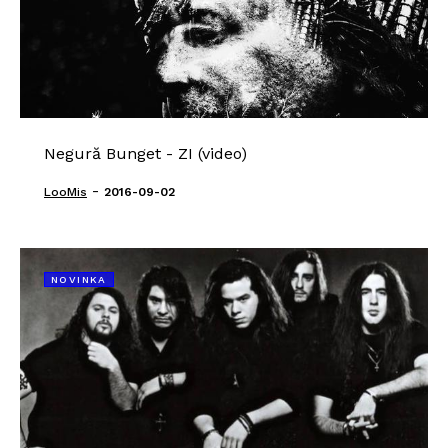
Negură Bunget - ZI (video)
-
LooMis
2016-09-02
NOVINKA