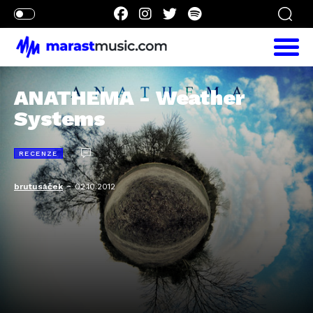
ANATHEMA - Weather
Systems
RECENZE
-
brutusáček
02.10.2012