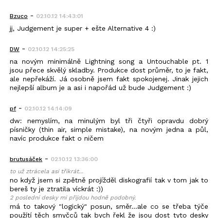
-
Bzuco
02.10.12 14:43:01
jj, Judgement je super + ešte Alternative 4 :)
-
DW
02.10.12 14:25:25
na novým minimálně Lightning song a Untouchable pt. 1
jsou přece skvělý skladby. Produkce dost průměr, to je fakt,
ale nepřekáží. Já osobně jsem fakt spokojenej. Jinak jejich
nejlepší album je a asi i napořád už bude Judgement :)
-
pf
02.10.12 14:14:09
dw: nemyslím, na minulým byl tři čtyři opravdu dobrý
písničky (thin air, simple mistake), na novým jedna a půl,
navíc produkce fakt o ničem
-
brutusáček
02.10.12 13:36:00
to už ztrácela asi třikrát...
no když jsem si zpětně projížděl diskografií tak v tom jak to
bereš ty je ztratila víckrát :))
2 poslední desky mi přijdou hodně podobný.
má to takový "logický" posun, směr...ale co se třeba týče
použítí těch smyčců tak bych řekl že jsou dost tyto desky