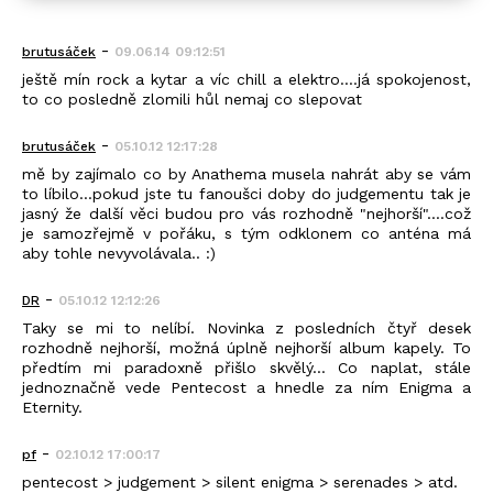
-
brutusáček
09.06.14 09:12:51
ještě mín rock a kytar a víc chill a elektro....já spokojenost,
to co posledně zlomili hůl nemaj co slepovat
-
brutusáček
05.10.12 12:17:28
mě by zajímalo co by Anathema musela nahrát aby se vám
to líbilo...pokud jste tu fanoušci doby do judgementu tak je
jasný že další věci budou pro vás rozhodně "nejhorší"....což
je samozřejmě v pořáku, s tým odklonem co anténa má
aby tohle nevyvolávala.. :)
-
DR
05.10.12 12:12:26
Taky se mi to nelíbí. Novinka z posledních čtyř desek
rozhodně nejhorší, možná úplně nejhorší album kapely. To
předtím mi paradoxně přišlo skvělý... Co naplat, stále
jednoznačně vede Pentecost a hnedle za ním Enigma a
Eternity.
-
pf
02.10.12 17:00:17
pentecost > judgement > silent enigma > serenades > atd.