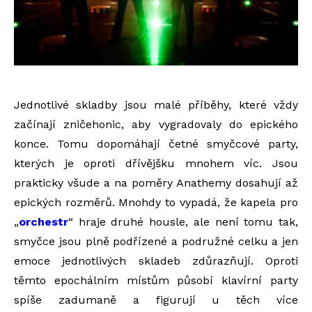
Jednotlivé skladby jsou malé příběhy, které vždy
začínají zničehonic, aby vygradovaly do epického
konce. Tomu dopomáhají četné smyčcové party,
kterých je oproti dřívějšku mnohem víc. Jsou
prakticky všude a na poměry Anathemy dosahují až
epických rozměrů. Mnohdy to vypadá, že kapela pro
„
orchestr
“ hraje druhé housle, ale není tomu tak,
smyčce jsou plně podřízené a podružné celku a jen
emoce jednotlivých skladeb zdůrazňují. Oproti
těmto epochálním místům působí klavírní party
spíše zadumaně a figurují u těch více