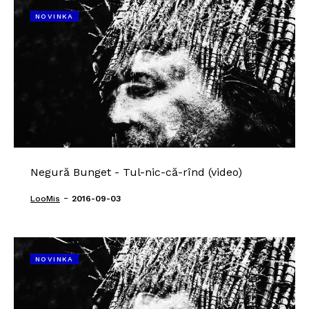
NOVINKA
Negură Bunget - Tul-nic-că-rînd (video)
-
LooMis
2016-09-03
NOVINKA