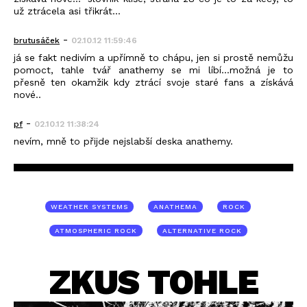
už ztrácela asi třikrát...
-
brutusáček
02.10.12 11:59:46
já se fakt nedivím a upřímně to chápu, jen si prostě nemůžu
pomoct, tahle tvář anathemy se mi líbí...možná je to
přesně ten okamžik kdy ztrácí svoje staré fans a získává
nové..
-
pf
02.10.12 11:38:24
nevím, mně to přijde nejslabší deska anathemy.
WEATHER SYSTEMS
ANATHEMA
ROCK
ATMOSPHERIC ROCK
ALTERNATIVE ROCK
ZKUS TOHLE