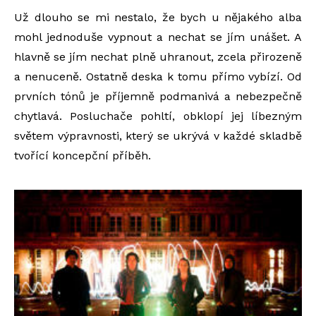
Už dlouho se mi nestalo, že bych u nějakého alba
mohl jednoduše vypnout a nechat se jím unášet. A
hlavně se jím nechat plně uhranout, zcela přirozeně
a nenuceně. Ostatně deska k tomu přímo vybízí. Od
prvních tónů je příjemně podmanivá a nebezpečně
chytlavá. Posluchače pohltí, obklopí jej líbezným
světem výpravnosti, který se ukrývá v každé skladbě
tvořící koncepční příběh.