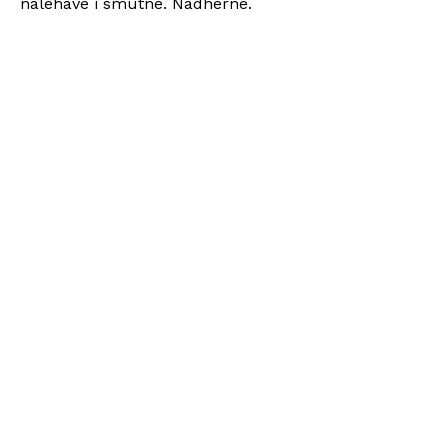
naléhavé i smutné. Nádherné.