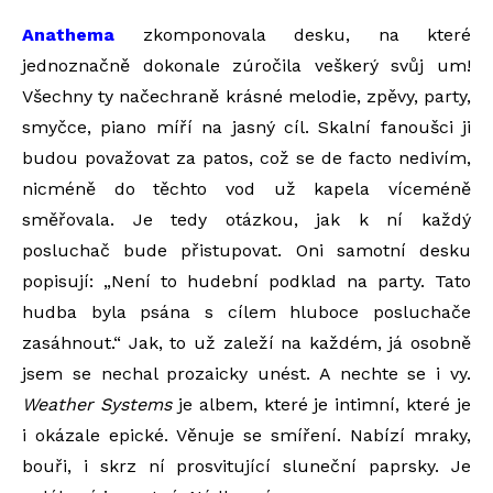
Anathema
zkomponovala desku, na které
jednoznačně dokonale zúročila veškerý svůj um!
Všechny ty načechraně krásné melodie, zpěvy, party,
smyčce, piano míří na jasný cíl. Skalní fanoušci ji
budou považovat za patos, což se de facto nedivím,
nicméně do těchto vod už kapela víceméně
směřovala. Je tedy otázkou, jak k ní každý
posluchač bude přistupovat. Oni samotní desku
popisují: „Není to hudební podklad na party. Tato
hudba byla psána s cílem hluboce posluchače
zasáhnout.“ Jak, to už zaleží na každém, já osobně
jsem se nechal prozaicky unést. A nechte se i vy.
Weather Systems
je albem, které je intimní, které je
i okázale epické. Věnuje se smíření. Nabízí mraky,
bouři, i skrz ní prosvitující sluneční paprsky. Je