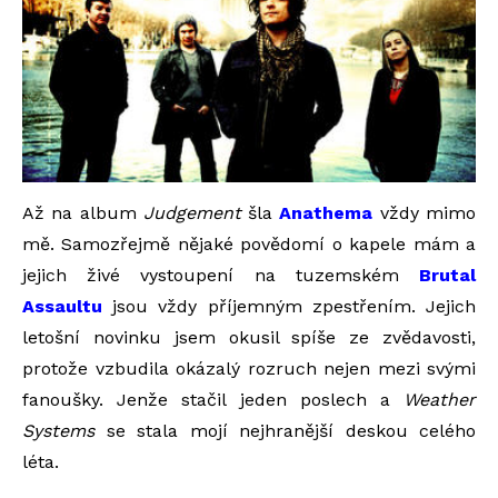
Až na album
Judgement
šla
Anathema
vždy mimo
mě. Samozřejmě nějaké povědomí o kapele mám a
jejich živé vystoupení na tuzemském
Brutal
Assaultu
jsou vždy příjemným zpestřením. Jejich
letošní novinku jsem okusil spíše ze zvědavosti,
protože vzbudila okázalý rozruch nejen mezi svými
fanoušky. Jenže stačil jeden poslech a
Weather
Systems
se stala mojí nejhranější deskou celého
léta.