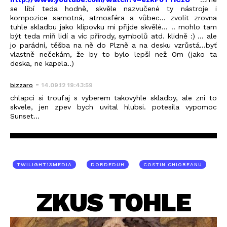
se líbí teda hodně, skvěle nazvučené ty nástroje i
kompozice samotná, atmosféra a vůbec... zvolit zrovna
tuhle skladbu jako klipovku mi přijde skvělé... .. mohlo tam
být teda míň lidí a víc přírody, symbolů atd. klidně :) ... ale
jo parádní, těšba na ně do Plzně a na desku vzrůstá...byť
vlastně nečekám, že by to bylo lepší než Om (jako ta
deska, ne kapela..)
-
bizzaro
14.09.12 19:43:59
chlapci si troufaj s vyberem takovyhle skladby, ale zni to
skvele, jen zpev bych uvital hlubsi. potesila vypomoc
Sunset...
TWILIGHT13MEDIA
DORDEDUH
COSTIN CHIOREANU
ZKUS TOHLE