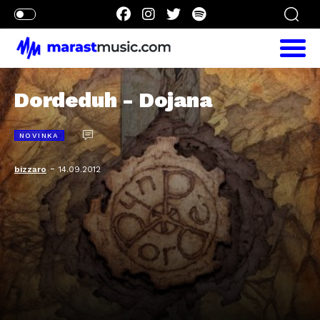
Dordeduh - Dojana
NOVINKA
-
bizzaro
14.09.2012