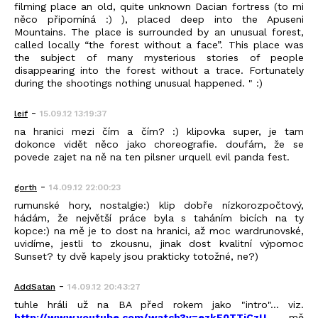
filming place an old, quite unknown Dacian fortress (to mi
něco připomíná :) ), placed deep into the Apuseni
Mountains. The place is surrounded by an unusual forest,
called locally “the forest without a face”. This place was
the subject of many mysterious stories of people
disappearing into the forest without a trace. Fortunately
during the shootings nothing unusual happened. " :)
-
leif
15.09.12 13:19:37
na hranici mezi čím a čím? :) klipovka super, je tam
dokonce vidět něco jako choreografie. doufám, že se
povede zajet na ně na ten pilsner urquell evil panda fest.
-
gorth
14.09.12 22:00:23
rumunské hory, nostalgie:) klip dobře nízkorozpočtový,
hádám, že největší práce byla s taháním bicích na ty
kopce:) na mě je to dost na hranici, až moc wardrunovské,
uvidíme, jestli to zkousnu, jinak dost kvalitní výpomoc
Sunset? ty dvě kapely jsou prakticky totožné, ne?)
-
AddSatan
14.09.12 20:43:27
tuhle hráli už na BA před rokem jako "intro"... viz.
http://www.youtube.com/watch?v=ezkF0TTiCzU
...mě