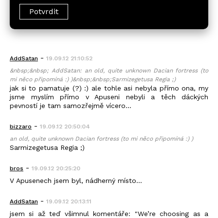
-
AddSatan
19.09.12 21:10:52
&nbsp;&nbsp; AddSatan: an old, quite unknown Dacian fortress (to
mi něco připomíná :) )&nbsp;&nbsp;Sarmizegetusa Regia ;)
jak si to pamatuje (?) :) ale tohle asi nebyla přímo ona, my
jsme myslím přímo v Apuseni nebyli a těch dáckých
pevností je tam samozřejmě vícero...
-
bizzaro
19.09.12 20:50:04
an old, quite unknown Dacian fortress (to mi něco připomíná :) )
Sarmizegetusa Regia ;)
-
bros
19.09.12 20:25:20
V Apusenech jsem byl, nádherný místo...
-
AddSatan
19.09.12 20:13:11
jsem si až teď všimnul komentáře: "We’re choosing as a