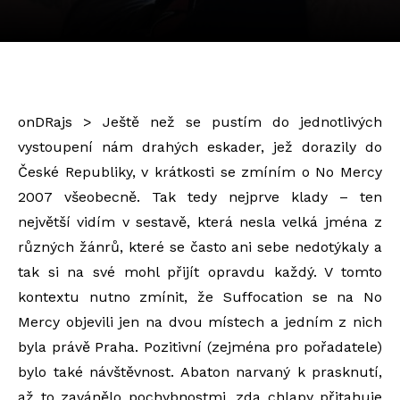
onDRajs > Ještě než se pustím do jednotlivých
vystoupení nám drahých eskader, jež dorazily do
České Republiky, v krátkosti se zmíním o No Mercy
2007 všeobecně. Tak tedy nejprve klady – ten
největší vidím v sestavě, která nesla velká jména z
různých žánrů, které se často ani sebe nedotýkaly a
tak si na své mohl přijít opravdu každý. V tomto
kontextu nutno zmínit, že Suffocation se na No
Mercy objevili jen na dvou místech a jedním z nich
byla právě Praha. Pozitivní (zejména pro pořadatele)
bylo také návštěvnost. Abaton narvaný k prasknutí,
až to zavánělo pochybnostmi, zda chlapy přitahuje