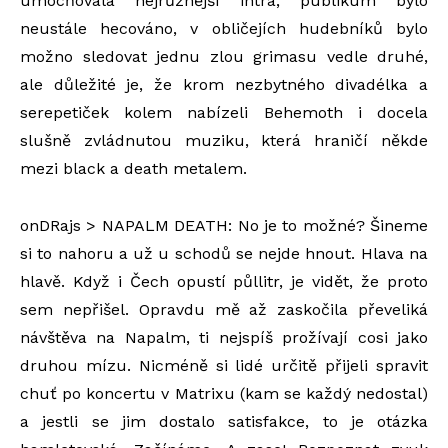
umocňovala nejrůznější intra, publikum bylo
neustále hecováno, v obličejích hudebníků bylo
možno sledovat jednu zlou grimasu vedle druhé,
ale důležité je, že krom nezbytného divadélka a
serepetiček kolem nabízeli Behemoth i docela
slušně zvládnutou muziku, která hraničí někde
mezi black a death metalem.
onDRajs > NAPALM DEATH: No je to možné? Šineme
si to nahoru a už u schodů se nejde hnout. Hlava na
hlavě. Když i Čech opustí půllitr, je vidět, že proto
sem nepřišel. Opravdu mě až zaskočila převeliká
návštěva na Napalm, ti nejspíš prožívají cosi jako
druhou mízu. Nicméně si lidé určitě přijeli spravit
chuť po koncertu v Matrixu (kam se každý nedostal)
a jestli se jim dostalo satisfakce, to je otázka