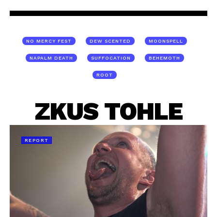
NO MERCY FEST
DEW SCENTED
MOONSPELL
NAPALM DEATH
SUFFOCATION
BEHEMOTH
ROOT
ZKUS TOHLE
REPORT