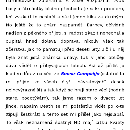
hamletovská. Začínáme. A zase! Rozpoznat zvuk
basy a čtrnáctky bicího přechodu je sakra problém,
leč zvukaři to nestačí a sází jeden kiks za druhým.
No ještě že to znám nazpaměť. Barney, očividně
nadšen z pěkného přijetí, si radost zkazit nenechal a
cupital hned doleva doprava, nikoliv však tak
zčerstva, jak ho pamatuji před deseti lety. Již i u něj
byla znát jistá známka únavy, tuk v jeho obličeji
dává vědět o přibývajících letech. Asi až příliš je
kladen důraz na věci ze
Smear Campaign
(ostatně ta
mi přijde ze všech čtyř „návratových“ desek
nejnevýraznější) a tak když se hrají staré věci (hodně
staré, podotýkám), tak jsme rázem o dvacet let
jinde. Napalm Death se mi poštěstilo vidět po x-té
(tipuji šestkrát) a tento set mi přišel jako nejslabší.
To však neznamená špatný! ND mají laťku kvality