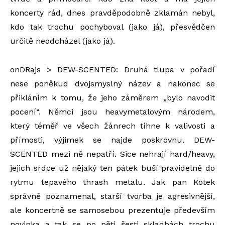
koncerty rád, dnes pravděpodobně zklamán nebyl,
kdo tak trochu pochyboval (jako já), přesvědčen
určitě neodcházel (jako já).
onDRajs > DEW-SCENTED: Druhá tlupa v pořadí
nese poněkud dvojsmyslný název a nakonec se
přikláním k tomu, že jeho záměrem „bylo navodit
pocení“. Němci jsou heavymetalovým národem,
který téměř ve všech žánrech tíhne k valivosti a
přímosti, výjimek se najde poskrovnu. DEW-
SCENTED mezi ně nepatří. Sice nehrají hard/heavy,
jejich srdce už nějaký ten pátek buší pravidelně do
rytmu tepavého thrash metalu. Jak pan Kotek
správně poznamenal, starší tvorba je agresivnější,
ale koncertně se samosebou prezentuje především
novinka a tak se po pěti šesti skladbách trochu