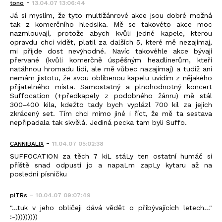
-
tono
13.04.07 13:06:44
Já si myslím, že tyto multižánrové akce jsou dobré možná
tak z komerčního hledsika. Mě se takovéto akce moc
nazmlouvají, protože abych kvůli jedné kapele, kterou
opravdu chci vidět, platil za dalších 5, které mě nezajímaj,
mi přijde dost nevýhodné. Navíc takovéhle akce bývají
přervané (kvůli komerčně úspěšným headlinerům, kteří
natáhnou hromadu lidí, ale mě vůbec nazajímaj) a tudíž ani
nemám jistotu, že svou oblíbenou kapelu uvidím z nějakého
přijatelného místa. Samostatný a plnohodnotný koncert
Suffocation (+předkapely z podobného žánru) mě stál
300-400 kila, kdežto tady bych vyplázl 700 kil za jejich
zkrácený set. Tím chci mimo jiné i říct, že mě ta sestava
nepřipadala tak skvělá. Jediná pecka tam byli Suffo.
-
CANNIBALIX
11.04.07 05:02:38
SUFFOCATION za těch 7 kiL stáLy ten ostatní humáč si
příště snad odpustí jo a napaLm zapLy kytaru až na
poslední písničku
-
piTRs
10.04.07 09:07:49
"...tuk v jeho obličeji dává vědět o přibývajících letech..."
:-)))))))))