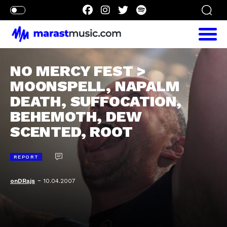
NO MERCY FEST >
MOONSPELL, NAPALM
DEATH, SUFFOCATION,
BEHEMOTH, DEW
SCENTED, ROOT
REPORT
-
onDRajs
10.04.2007