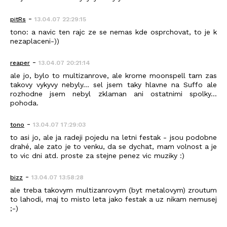
-
pitRs
13.04.07 22:29:15
tono: a navic ten rajc ze se nemas kde osprchovat, to je k
nezaplaceni-))
-
reaper
13.04.07 20:21:14
ale jo, bylo to multizanrove, ale krome moonspell tam zas
takovy vykyvy nebyly... sel jsem taky hlavne na Suffo ale
rozhodne jsem nebyl zklaman ani ostatnimi spolky...
pohoda.
-
tono
13.04.07 17:29:03
to asi jo, ale ja radeji pojedu na letni festak - jsou podobne
drahé, ale zato je to venku, da se dychat, mam volnost a je
to vic dni atd. proste za stejne penez vic muziky :)
-
bizz
13.04.07 13:58:28
ale treba takovym multizanrovym (byt metalovym) zroutum
to lahodi, maj to misto leta jako festak a uz nikam nemusej
;-)