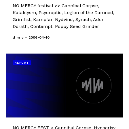
NO MERCY festival >> Cannibal Corpse,
Kataklysm, Psycroptic, Legion of the Damned,
Grimfist, Kampfar, Nydvind, Syrach, Ador
Dorath, Contempt, Poppy Seed Grinder
-
d_m_c
2006-04-10
REPORT
NO MERCY FEST > Cannibal Corpse, Hypocrisy,