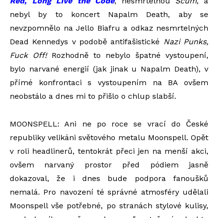
Red, Long Live the Code
, nesmrtelnou
Scum
, a
nebyl by to koncert Napalm Death, aby se
nevzpomnělo na Jello Biafru a odkaz nesmrtelných
Dead Kennedys v podobě antifašistické
Nazi Punks,
Fuck Off!
Rozhodně to nebylo špatné vystoupení,
bylo narvané energií (jak jinak u Napalm Death), v
přímé konfrontaci s vystoupením na BA ovšem
neobstálo a dnes mi to přišlo o chlup slabší.
MOONSPELL: Ani ne po roce se vrací do České
republiky velikáni světového metalu Moonspell. Opět
v roli headlinerů, tentokrát přeci jen na menší akci,
ovšem narvaný prostor před pódiem jasně
dokazoval, že i dnes bude podpora fanoušků
nemalá. Pro navození té správné atmosféry udělali
Moonspell vše potřebné, po stranách stylové kulisy,