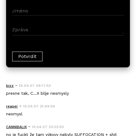
-
bizz
16.04.07 09:17:53
presne tak, C...X blije nesmysly
-
reaper
15.04.07 21:49:59
nesmysl
-
CANNIBALIX
15.04.07 20:22:50
no je fuckt že tam výkyvy nebyly SUFFOCATION + shit