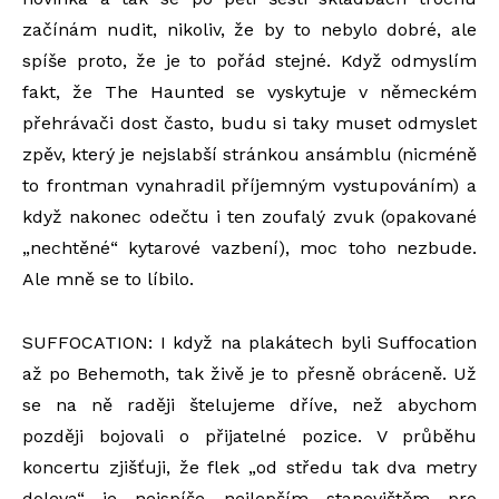
začínám nudit, nikoliv, že by to nebylo dobré, ale
spíše proto, že je to pořád stejné. Když odmyslím
fakt, že The Haunted se vyskytuje v německém
přehrávači dost často, budu si taky muset odmyslet
zpěv, který je nejslabší stránkou ansámblu (nicméně
to frontman vynahradil příjemným vystupováním) a
když nakonec odečtu i ten zoufalý zvuk (opakované
„nechtěné“ kytarové vazbení), moc toho nezbude.
Ale mně se to líbilo.
SUFFOCATION: I když na plakátech byli Suffocation
až po Behemoth, tak živě je to přesně obráceně. Už
se na ně raději štelujeme dříve, než abychom
později bojovali o přijatelné pozice. V průběhu
koncertu zjišťuji, že flek „od středu tak dva metry
doleva“ je nejspíše nejlepším stanovištěm pro