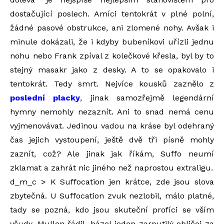
dostačující poslech. Amíci tentokrát v plné polní,
žádné pasové obstrukce, ani zlomené nohy. Avšak i
minule dokázali, že i kdyby bubeníkovi uřízli jednu
nohu nebo Frank zpíval z kolečkové křesla, byl by to
stejný masakr jako z desky. A to se opakovalo i
tentokrát. Tedy smrt. Nejvíce kousků zaznělo z
poslední placky
, jinak samozřejmě legendární
hymny nemohly nezaznít. Ani to snad nemá cenu
vyjmenovávat. Jedinou vadou na kráse byl odehraný
čas jejich vystoupení, ještě dvě tři písně mohly
zaznít, což? Ale jinak jak říkám, Suffo neumí
zklamat a zahrát nic jiného než naprostou extraligu.
d_m_c > K Suffocation jen krátce, zde jsou slova
zbytečná. U Suffocation zvuk nezlobil, málo platné,
tady se pozná, kdo jsou skuteční profíci se vším
všudy. Mullen řádil, házel jeden zarputilý obličej za