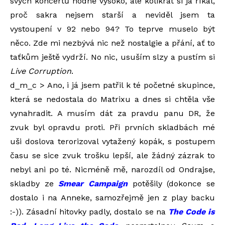
svých koncertů hodně vysoko, ale kolikrát si já říkal,
proč sakra nejsem starší a neviděl jsem ta
vystoupení v 92 nebo 94? To teprve muselo být
něco. Zde mi nezbývá nic než nostalgie a přání, ať to
taťkům ještě vydrží. No nic, usuším slzy a pustím si
Live Corruption
.
d_m_c > Ano, i já jsem patřil k té početné skupince,
která se nedostala do Matrixu a dnes si chtěla vše
vynahradit. A musím dát za pravdu panu DR, že
zvuk byl opravdu proti. Při prvních skladbách mé
uši doslova terorizoval vytažený kopák, s postupem
času se sice zvuk trošku lepší, ale žádný zázrak to
nebyl ani po té. Nicméně mě, narozdíl od Ondrajse,
skladby ze
Smear Campaign
potěšily (dokonce se
dostalo i na Anneke, samozřejmě jen z play backu
:-)). Zásadní hitovky padly, dostalo se na
The Code is