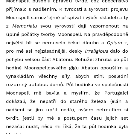
Moonspell působili opravdu tvrdě, což obecenstvo
přijímalo s nadšením. K tvrdosti a syrovosti projevu
Moonspell samozřejmě přispíval i výběr skladeb a ty
z
Memorialu
svou syrovostí dají vzpomenout na
úplné počátky tvorby Moonspell. Na pravděpodobně
největší hit se nemuselo čekat dlouho a
Opium
z,
pro mě asi nejzásadnější, desky
Irreligious
dalo do
pohybu velkou část Abatonu. Bohužel zhruba po půl
hodině Moonspellosvkého gigu Abaton opouštím a
vynakládám všechny síly, abych stihl poslední
rozumný autobus domů. Půl hodinka ve společnosti
Moonspell mě bavila a myslím, že Portugalci
dokázali, že nepatří do starého železa (elán a
nadšení se jim upřít nedá), ovšem netroufám si
tvrdit, jestli by mě s postupem času jejich set
nezačal nudit, něco mi říká, že ta půl hodinka byla