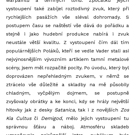
warpaintů a temných tónů. Zpočátku jejich
vystoupení také zabíjel roztodivný zvuk, který při
rychlejších pasážích vše sléval dohromady. S
postupem času se naštěstí vše dává do pořádku a
stejně i jako hudební produkce nabírá i zvuk
neustále větší kvalitu. Z vystoupení čím dál tím
populárnějších Poláků, kteří se vedle Vader stali asi
nejvýnosnějším vývozním artiklem tamní metalové
scény, jsem měl rozpačité pocity. Po úvodu, který byl
doprovázen nepřehledným zvukem, v němž se
ztrácelo vše důležité a skladby na mě působily
chladným, vyčpělým dojmem, se postupně
zvyšovaly obrátky a ke konci, kdy se hrály největší
hitovky jak z desky
Satanica
, tak i z novějších
Zos
Kia Cultus
či
Demigod
, mělo jejich vystoupení tu
správnou šťávu a náboj. Atmosféru skladeb