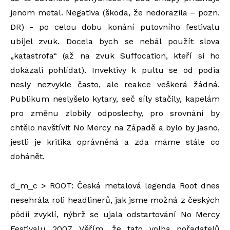
jenom metal. Negativa (škoda, že nedorazila – pozn.
DR) - po celou dobu konání putovního festivalu
ubíjel zvuk. Docela bych se nebál použít slova
„katastrofa“ (až na zvuk Suffocation, kteří si ho
dokázali pohlídat). Invektivy k pultu se od podia
nesly nezvykle často, ale reakce veškerá žádná.
Publikum neslyšelo kytary, seč síly stačily, kapelám
pro změnu zlobily odposlechy, pro srovnání by
chtělo navštívit No Mercy na Západě a bylo by jasno,
jestli je kritika oprávněná a zda máme stále co
dohánět.
d_m_c > ROOT: Česká metalová legenda Root dnes
nesehrála roli headlinerů, jak jsme možná z českých
pódií zvyklí, nýbrž se ujala odstartování No Mercy
Festivalu 2007. Věřím, že tato volba pořadatelů