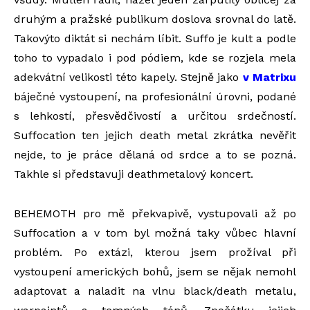
druhým a pražské publikum doslova srovnal do latě.
Takovýto diktát si nechám líbit. Suffo je kult a podle
toho to vypadalo i pod pódiem, kde se rozjela mela
adekvátní velikosti této kapely. Stejně jako
v Matrixu
báječné vystoupení, na profesionální úrovni, podané
s lehkostí, přesvědčivostí a určitou srdečností.
Suffocation ten jejich death metal zkrátka nevěřit
nejde, to je práce dělaná od srdce a to se pozná.
Takhle si představuji deathmetalový koncert.
BEHEMOTH pro mě překvapivě, vystupovali až po
Suffocation a v tom byl možná taky vůbec hlavní
problém. Po extázi, kterou jsem prožíval při
vystoupení amerických bohů, jsem se nějak nemohl
adaptovat a naladit na vlnu black/death metalu,