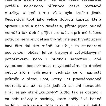
potěšila nejednoho příznivce české metalové
muziky, u mě tomu však bylo trošku jinak.
Respektuji Root jako velice dobrou kapelu, která
opravdu umí a něco dokázala, přesto jejich hudbě
nemůžu tak úplně přijít na chuť a upřímně řečeno
poté, co jsem je viděl asi třikrát, mě jejich vystoupení
baví čím dál tím méně. Ať už je to standardní
pódiovkou, občas lehce trapnými „větvičkovými“
poznámkami nebo i hudbou samotnou. Živá
vystoupení Root zkrátka nevyhledávám. To dnešní
nebylo ničím výjimečné. Jednalo se o naprostý
průměr v rámci Root, který lidi pravděpodobně
neurazil, ale až na pár jedinců asi ani nenadchl.
Hráli se jak staré „kultovky“ (
666
), tak se dostalo i
na ochutnávky z novinky, které zněly živě hodně
tvrdě a přímočaře. Kdo zná Root a má jejich