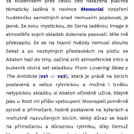
za bubeníkem přes celou zeď natažená plachta
tématicky laděná k novince
Memorial
. Vzezření
hudebníku samotných snad nemusím popisovat, je
jasné, že svou mystickou, do černa laděnou image k
atmosféře svých skladeb dokonale pasovali. Mile mě
překvapilo, že se na hlavní hvězdy nemusí dlouho
čekat a po nezbytných přestavbách na pódiu se
Abaton halí do tmy, začíná znít atmosférické intro a
bubeník otvírá set skladbou
From Lovering Skies
z
The Antidote
(
vs1
-:-
vs2
), která je právě na bicích
postavená a velice rytmickou a možná i trošku
netypickou skladbu si Abaton očividně užívá. Stejně
jako u Root mi přišlo vystoupení Moonspell poměrně
syrové a přímočaré, hodně postavené na kytarách a
mohutně nazvučených bicích. Velký důraz se kladl
na přímočarou a důraznou rytmiku, díky čemuž