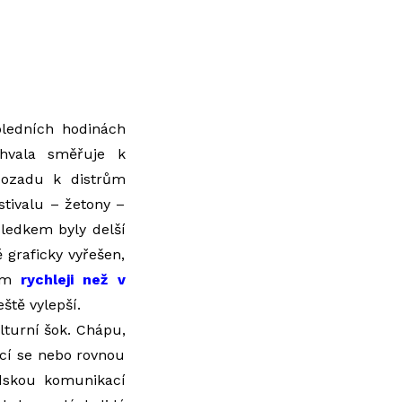
oledních hodinách
chvala směřuje k
dozadu k distrům
stivalu – žetony –
ledkem byly delší
graficky vyřešen,
hem
rychleji než v
ště vylepší.
lturní šok. Chápu,
ící se nebo rovnou
lidskou komunikací