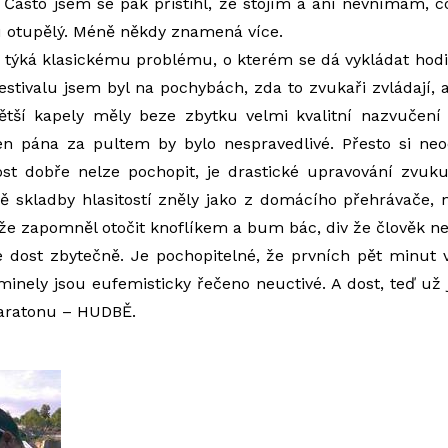
i. Často jsem se pak přistihl, že stojím a ani nevnímám, 
u otupělý. Méně někdy znamená více.
 týká klasickému problému, o kterém se dá vykládat hodi
stivalu jsem byl na pochybách, zda to zvukaři zvládají, a
ětší kapely měly beze zbytku velmi kvalitní nazvučení
jen pána za pultem by bylo nespravedlivé. Přesto si n
t dobře nelze pochopit, je drastické upravování zvuk
ě skladby hlasitostí zněly jako z domácího přehrávače, 
e zapomněl otočit knoflíkem a bum bác, div že člověk n
e dost zbytečně. Je pochopitelné, že prvních pět minut
e minely jsou eufemisticky řečeno neuctivé. A dost, teď u
aratonu – HUDBĚ.