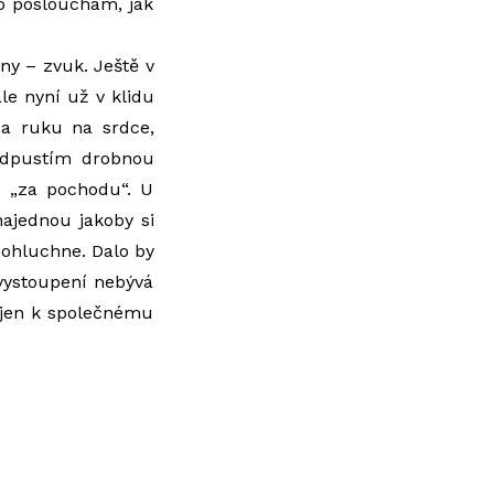
co poslouchám, jak
ny – zvuk. Ještě v
le nyní už v klidu
 a ruku na srdce,
eodpustím drobnou
u „za pochodu“. U
najednou jakoby si
eohluchne. Dalo by
 vystoupení nebývá
ž jen k společnému