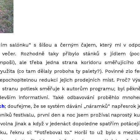
cím salónku“ s šíšou a černým čajem, který mi v odp
 večer. Rozhodně taky přibylo stánků s jídlem (po
oši), ale třeba jedna strana koridoru směřujícího 
yužita (co tam dělaly proboha ty palety?). Povinné zlo fe
pochopitelnou redukcí jejich prodejních míst. Proč? Výs
u stranu potlesk směřuje k autorům programu; byl pěkně 
devším informativní. Také odbavování proběhlo mno
ch
; doufejme, že se systém dávání „náramků“ napřesrok je
vníků festivalu, první den a noc jsem prožíval naprostý ku
 volna jinak a když v jedenáct dopoledne spatřím potácej
ku, řeknu si: “Potřeboval to.“ Horší to už bylo s mezi