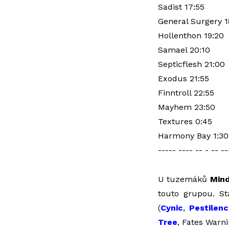
Sadist 17:55
General Surgery 1
Hollenthon 19:20
Samael 20:10
Septicflesh 21:00
Exodus 21:55
Finntroll 22:55
Mayhem 23:50
Textures 0:45
Harmony Bay 1:30
----- ---- -- - -- --
U tuzemáků
Min
touto grupou. St
(
Cynic
,
Pestilen
Tree
, Fates Warn