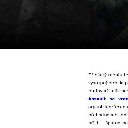
Třináctý ročník f
vystupujícím ka
hudby až tolik ned
Assault se vra
organizátorům po
přehodnocení dojm
přijít – špatné p