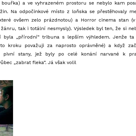
 bouřka) a ve vyhrazeném prostoru se nebylo kam posa
ažin. Na odpočinkové místo z loňska se přestěhovaly me
které ovšem zelo prázdnotou) a Horror cinema stan (
 žánru, tak i totální nesmysly). Výsledek byl ten, že si 
 byla „přírodní“ tribuna s lepším výhledem. Jenže ta
uto kroku považuji za naprosto oprávněné) a když zač
y pivní stany, jež byly po celé konání narvané k pr
bec „zabrat fleka“. Já však volil