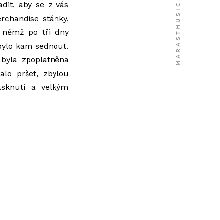
dit, aby se z vás
rchandise stánky,
v němž po tři dny
nebylo kam sednout.
 byla zpoplatněna
alo pršet, zbylou
asknutí a velkým