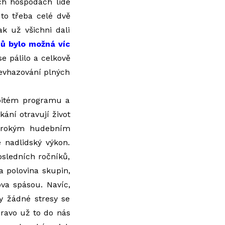
ých hospodách lidé
to třeba celé dvě
ak už všichni dali
ců bylo možná víc
e pálilo a celkově
 nevhazování plných
abitém programu a
ání otravují život
 širokým hudebním
 nadlidský výkon.
sledních ročníků,
va polovina skupin,
ova spásou. Navíc,
ly žádné stresy se
pravo už to do nás