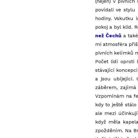
(nejen) v pivních
povídali ve styl
hodiny. Vskutku i
pokoj a byl klid.
než Čechů
a také
mi atmosféra přišl
pivních kelímků m
Počet lidí oprot
stávající koncepc
a jsou ubíjející
záběrem, zajímá 
Vzpomínám na fes
kdy to ještě stálo
ale mezi účinkují
když měla kapela 
zpožděním. Na Bru