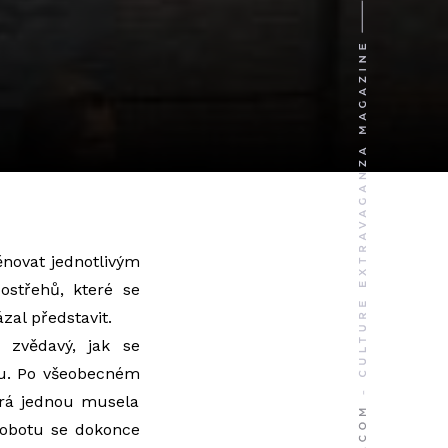
ěnovat jednotlivým
střehů, které se
zal představit.
zvědavý, jak se
ku. Po všeobecném
terá jednou musela
 sobotu se dokonce