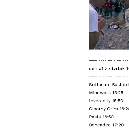
---- ---- -- - -- ---
den o1 > čtvrtek 1
---- ---- -- - -- ---
Suffocate Bastard
Mindwork 15:25
Inveracity 15:50
Gloomy Grim 16:2
Rasta 16:50
Beheaded 17:20