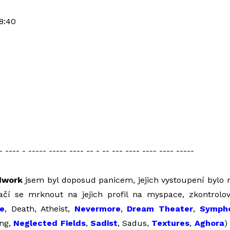
8:40
- ---- - ----- ----- ---- -- - -- --- ---- ---- ---- -----
dwork
jsem byl doposud panicem, jejich vystoupení bylo 
ačí se mrknout na jejich profil na myspace, zkontrolo
ce
, Death, Atheist,
Nevermore
,
Dream Theater
,
Symph
ing,
Neglected Fields
,
Sadist
, Sadus,
Textures
,
Aghora
)