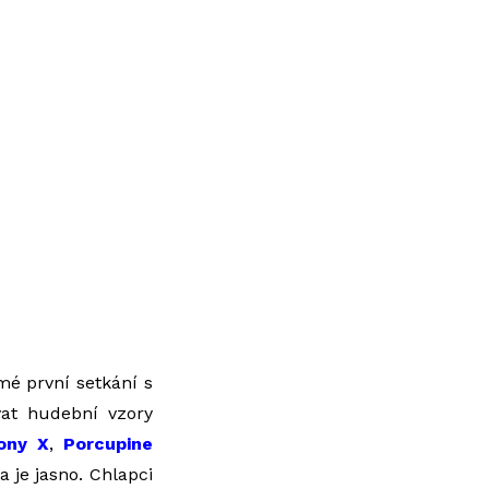
mé první setkání s
vat hudební vzory
ony X
,
Porcupine
 a je jasno. Chlapci