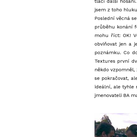
tlačí další hošan
jsem z toho hluk
Poslední věcná se
průběhu konání fe
mohu říct: OK! V
obviňovat jen a 
poznámku. Co dos
Textures první dv
někdo vzpomněl, ž
se pokračovat, al
ideální, ale tyhl
jmenovateli BA m