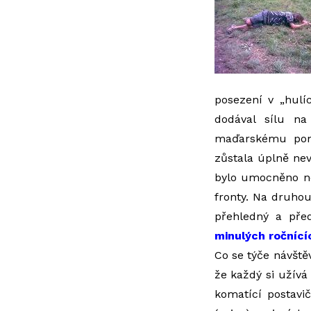
posezení v „hulí
dodával sílu na
maďarskému pomp
zůstala úplně nev
bylo umocněno ne
fronty. Na druho
přehledný a pře
minulých ročnící
Co se týče návště
že každý si užívá
komatící postavič