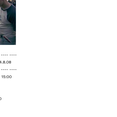
 ---- ----
4.8.08
 ---- ----
 15:00
0