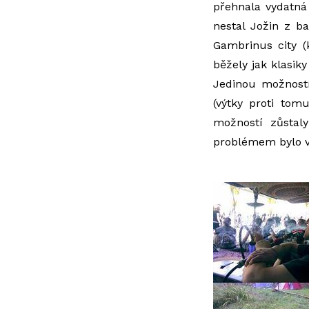
přehnala vydatná
nestal Jožin z b
Gambrinus city (
běžely jak klasiky
Jedinou možností
(výtky proti tom
možností zůstal
problémem bylo vů