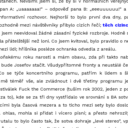
 stanech. Nevšiml jsem si, že by si v normálních veřejn
u pan A: „uaaaaaaa!“ – odpověď pana B: „eeeuuuuuu!“ a 
nformativní rozhovor. Nejhorší to bylo první dva dny, p
 Rozhodně mezi návštěvníky přibylo cizích řečí;
těch cizin
 jsem neevidoval žádné zásadní fyzické rozbroje. Hodně s
a přátelštější než loni. Co jsem kvitoval, bylo pravidlo o
ezi lidi; hříšníka posléze ochranka odvedla z areálu.
i loňskému roku narostl a mám obavu, zda při takto n
i bude Josefov stačit. Všudypřítomné fronty a neustálé ček
. Co se týče koncertního programu, patřím k lidem s
mě téměř vše, ale zvládnout i dvě třetiny programu je
tiválek Fuck the Commerce (tuším rok 2002, jeden z po
 za to), kde se za tři dny vystřídalo ve srovnání s BA sot
cími byla časová mezera a to ticho mezi sety bylo dosl
ohlas, mohla si přidat i vícero písní; a přesto nehrozi
talu to bylo často tak, že sotva dohraje „levé stereo“, v