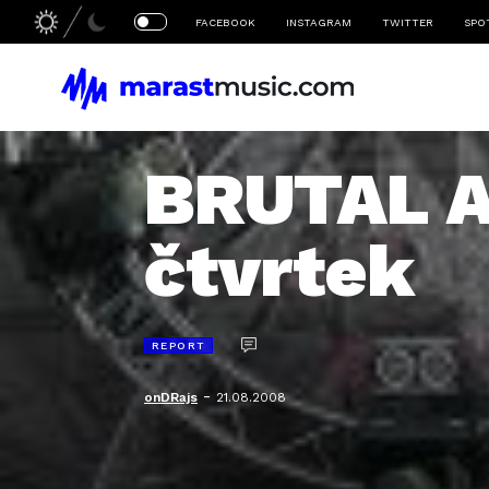
FACEBOOK
INSTAGRAM
TWITTER
SPO
BRUTAL A
čtvrtek
REPORT
-
onDRajs
21.08.2008