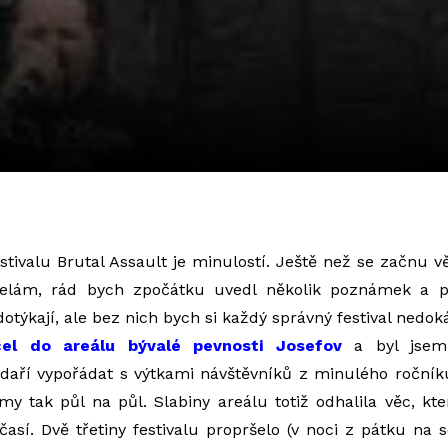
estivalu Brutal Assault je minulostí. Ještě než se začnu v
pelám, rád bych zpočátku uvedl několik poznámek a po
otýkají, ale bez nich bych si každý správný festival nedoká
cel do areálu bývalé pevnosti Josefov
a byl jsem 
daří vypořádat s výtkami návštěvníků z minulého roční
y tak půl na půl. Slabiny areálu totiž odhalila věc, k
očasí. Dvě třetiny festivalu propršelo (v noci z pátku na