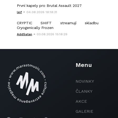
První kapely pro Brutal Assault 2027
-
leif
04.08.2026 18:18:31
CRYPTIC SHIFT streamují skladbu
Cryogenically Frozen
-
AddSatan
03.08.2026 15:18:29
Menu
NOVINKY
ČLANKY
AKCE
GALERIE