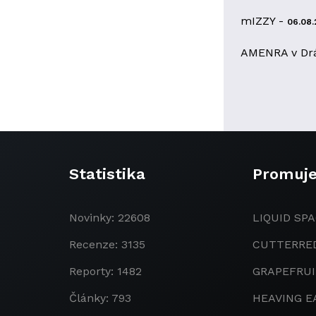
mIZZY -
06.08.
AMENRA v Dr
Statistika
Promuj
Novinky: 22608
LIQUID SPA
Recenze: 3135
CUTTERRE
Reporty: 1482
GRAPEFRU
Články: 793
HEAVING E