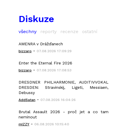
Diskuze
všechny
reporty
recenze
ostatní
AMENRA v Drážďanech
-
bizzaro
07.08.2026 17:09:29
Enter the Eternal Fire 2026
-
bizzaro
07.08.2026 17:08:53
DRESDNER PHILHARMONIE, AUDITIVVOKAL
DRESDEN: Stravinskij, Ligeti, Messiaen,
Debussy
-
AddSatan
07.08.2026 16:04:26
Brutal Assault 2026 - proč jet a co tam
neminout
-
mIZZY
06.08.2026 10:15:40