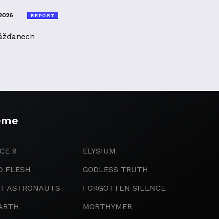
2026
REPORT
ážďanech
eme
CE 9
ELYSIUM
D FLESH
GODLESS TRUTH
IT ASTRONAUTS
FORGOTTEN SILENCE
ARTH
MORTHYMER