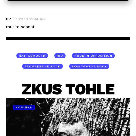
-
DR
13.11.10 21:34:40
musím sehnat
RATTLEMOUTH
RIO
ROCK IN OPPOSITION
PROGRESSIVE ROCK
AVANTGARDE ROCK
ZKUS TOHLE
NOVINKA