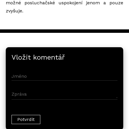
možné posluchačské uspokojení jenom a pouze
zvyšuje.
Vložit komentář