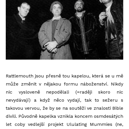
Rattlemouth jsou přesně tou kapelou, která se u mě
může změnit v nějakou formu náboženství. Nikdy
nic vysloveně nepodělali (=raději skoro nic
nevydávají) a když něco vydají, tak to sežeru s
takovou vervou, že by se na soutěži ve znalosti Bible
divili. Původně kapelka vznikla koncem osmdesátých
let coby vedlejší projekt Ululating Mummies (ne,