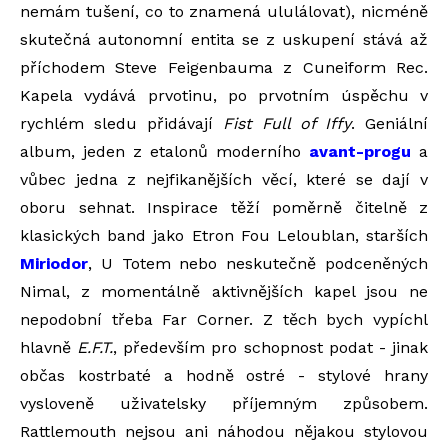
nemám tušení, co to znamená ululálovat), nicméně
skutečná autonomní entita se z uskupení stává až
příchodem Steve Feigenbauma z Cuneiform Rec.
Kapela vydává prvotinu, po prvotním úspěchu v
rychlém sledu přidávají
Fist Full of Iffy
. Geniální
album, jeden z etalonů moderního
avant-progu
a
vůbec jedna z nejfikanějších věcí, které se dají v
oboru sehnat. Inspirace těží poměrně čitelně z
klasických band jako Etron Fou Leloublan, starších
Miriodor
, U Totem nebo neskutečně podceněných
Nimal, z momentálně aktivnějších kapel jsou ne
nepodobní třeba Far Corner. Z těch bych vypíchl
hlavně
E.F.T.
, především pro schopnost podat - jinak
občas kostrbaté a hodně ostré - stylové hrany
vysloveně uživatelsky příjemným způsobem.
Rattlemouth nejsou ani náhodou nějakou stylovou