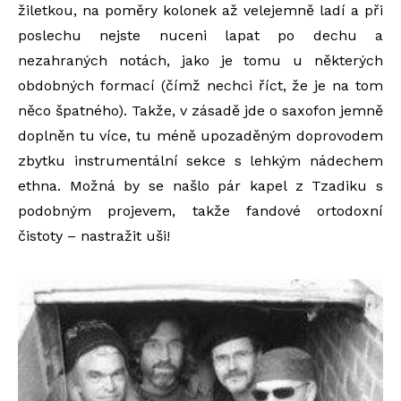
žiletkou, na poměry kolonek až velejemně ladí a při
poslechu nejste nuceni lapat po dechu a
nezahraných notách, jako je tomu u některých
obdobných formací (čímž nechci říct, že je na tom
něco špatného). Takže, v zásadě jde o saxofon jemně
doplněn tu více, tu méně upozaděným doprovodem
zbytku instrumentální sekce s lehkým nádechem
ethna. Možná by se našlo pár kapel z Tzadiku s
podobným projevem, takže fandové ortodoxní
čistoty – nastražit uši!