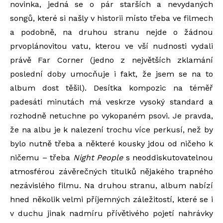
novinka, jedná se o pár starších a nevydaných
songů, které si našly v historii místo třeba ve filmech
a podobně, na druhou stranu nejde o žádnou
prvoplánovitou vatu, kterou ve vší nudnosti vydali
právě Far Corner (jedno z největších zklamání
poslední doby umocňuje i fakt, že jsem se na to
album dost těšil). Desítka kompozic na téměř
padesáti minutách má veskrze vysoký standard a
rozhodně netuchne po vykopaném psovi. Je pravda,
že na albu je k nalezení trochu více perkusí, než by
bylo nutně třeba a některé kousky jdou od ničeho k
ničemu – třeba
Night People
s neoddiskutovatelnou
atmosférou závěrečných titulků nějakého trapného
nezávislého filmu. Na druhou stranu, album nabízí
hned několik velmi příjemných záležitostí, které se i
v duchu jinak nadmíru přívětivého pojetí nahrávky