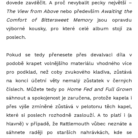
dovede zavděčit. A proč nevybalit pecky největší –
The View from Above
nebo především
Awaiting the
Comfort of Bittersweet Memory
jsou opravdu
výborné kousky, pro které celé album stojí za
poslech.
Pokud se tedy přenesete přes devalvaci díla v
podobě krapet volnějšího materiálu vhodného více
pro podklad, než coby zvukového kladiva, zůstává
na konci účetní věty nemalý zůstatek v černých
číslech. Můžete tedy po
Home Fed and Full Grown
sáhnout a spokojenost je zaručena, protože kapela i
přes výše zmíněné zůstává v pelotonu těch kapel,
které si poslech rozhodně zaslouží. A to platí i (a
hlavně) v případě, že Rattlemouth vůbec neznáte a
sáhnete raději po starších nahrávkách, kde se