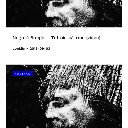
Negură Bunget - Tul-nic-că-rînd (video)
-
LooMis
2016-09-03
NOVINKA