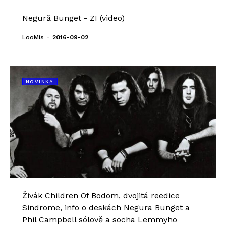
Negură Bunget - ZI (video)
-
LooMis
2016-09-02
NOVINKA
Živák Children Of Bodom, dvojitá reedice
Sindrome, info o deskách Negura Bunget a
Phil Campbell sólově a socha Lemmyho