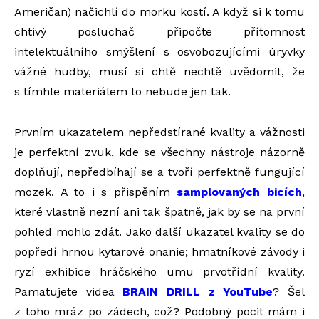
Američan) načichlí do morku kostí. A když si k tomu
chtivý posluchač připočte přítomnost
intelektuálního smýšlení s osvobozujícími úryvky
vážné hudby, musí si chtě nechtě uvědomit, že
s tímhle materiálem to nebude jen tak.
Prvním ukazatelem nepředstírané kvality a vážnosti
je perfektní zvuk, kde se všechny nástroje názorně
doplňují, nepředbíhají se a tvoří perfektně fungující
mozek. A to i s přispěním
samplovaných bicích
,
které vlastně nezní ani tak špatně, jak by se na první
pohled mohlo zdát. Jako další ukazatel kvality se do
popředí hrnou kytarové onanie; hmatníkové závody i
ryzí exhibice hráčského umu prvotřídní kvality.
Pamatujete videa
BRAIN DRILL z YouTube
? Šel
z toho mráz po zádech, což? Podobný pocit mám i