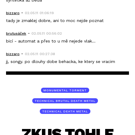
-
bizzaro
02.05.11 01:06:19
tady je zmaklej dobre, ani to moc nejde poznat
-
brutusáček
02.05.11 00:56:02
bicí - automat a přes to u mě nejede vlak...
-
bizzaro
02.05.11 00:27:38
jj, songy. po dlouhy dobe behacka, ke ktery se vracim
MONUMENTAL TORMENT
TECHNICAL BRUTAL DEATH METAL
TECHNICAL DEATH METAL
ZKUS TOHLE