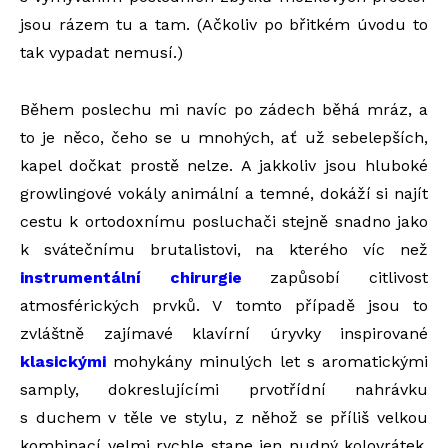
jsou rázem tu a tam. (Ačkoliv po břitkém úvodu to
tak vypadat nemusí.)
Během poslechu mi navíc po zádech běhá mráz, a
to je něco, čeho se u mnohých, ať už sebelepších,
kapel dočkat prostě nelze. A jakkoliv jsou hluboké
growlingové vokály animální a temné, dokáží si najít
cestu k ortodoxnímu posluchači stejně snadno jako
k svátečnímu brutalistovi, na kterého víc než
instrumentální chirurgie
zapůsobí citlivost
atmosférických prvků. V tomto případě jsou to
zvláštně zajímavé klavírní úryvky inspirované
klasickými
mohykány minulých let s aromatickými
samply, dokreslujícími prvotřídní nahrávku
s duchem v těle ve stylu, z něhož se příliš velkou
kombinací velmi rychle stane jen nudný kolovrátek.