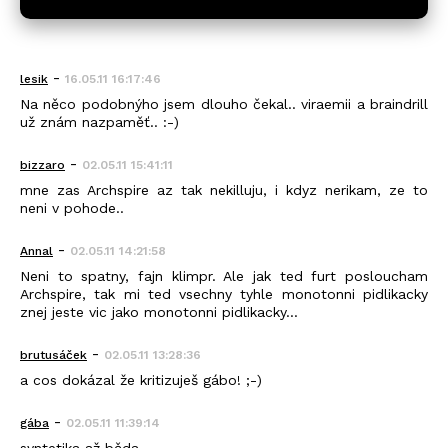
-
lesik
16.05.11 16:17:46
Na něco podobnýho jsem dlouho čekal.. viraemii a braindrill
už znám nazpaměť.. :-)
-
bizzaro
02.05.11 15:41:11
mne zas Archspire az tak nekilluju, i kdyz nerikam, ze to
neni v pohode..
-
Annal
02.05.11 14:21:58
Neni to spatny, fajn klimpr. Ale jak ted furt posloucham
Archspire, tak mi ted vsechny tyhle monotonni pidlikacky
znej jeste vic jako monotonni pidlikacky...
-
brutusáček
02.05.11 13:28:36
a cos dokázal že kritizuješ gábo! ;-)
-
gába
02.05.11 11:39:14
syntetika až běda