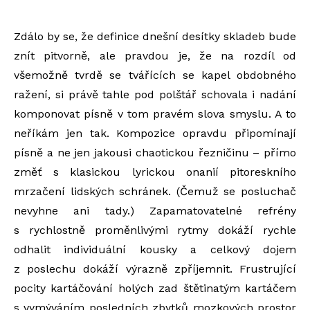
Zdálo by se, že definice dnešní desítky skladeb bude
znít pitvorně, ale pravdou je, že na rozdíl od
všemožně tvrdě se tvářících se kapel obdobného
ražení, si právě tahle pod polštář schovala i nadání
komponovat písně v tom pravém slova smyslu. A to
neříkám jen tak. Kompozice opravdu připomínají
písně a ne jen jakousi chaotickou řezničinu – přímo
změť s klasickou lyrickou onanií pitoreskního
mrzačení lidských schránek. (Čemuž se posluchač
nevyhne ani tady.) Zapamatovatelné refrény
s rychlostně proměnlivými rytmy dokáží rychle
odhalit individuální kousky a celkový dojem
z poslechu dokáží výrazně zpříjemnit. Frustrující
pocity kartáčování holých zad štětinatým kartáčem
s vymýváním posledních zbytků mozkových prostor