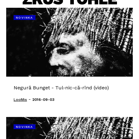
NOVINKA
Negură Bunget - Tul-nic-că-rînd (video)
-
LooMis
2016-09-03
NOVINKA