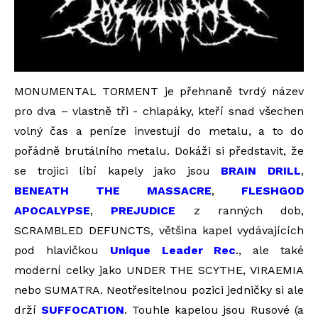
MONUMENTAL TORMENT je přehnaně tvrdý název
pro dva – vlastně tři - chlapáky, kteří snad všechen
volný čas a peníze investují do metalu, a to do
pořádně brutálního metalu. Dokáži si představit, že
se trojici líbí kapely jako jsou
BRAIN DRILL
,
BENEATH THE MASSACRE
,
FLESHGOD
APOCALYPSE
,
PREJUDICE
z ranných dob,
SCRAMBLED DEFUNCTS, většina kapel vydávajících
pod hlavičkou
Unique Leader Rec
., ale také
moderní celky jako UNDER THE SCYTHE, VIRAEMIA
nebo SUMATRA. Neotřesitelnou pozici jedničky si ale
drží
SUFFOCATION
. Touhle kapelou jsou Rusové (a