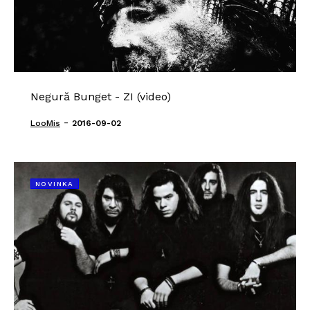
Negură Bunget - ZI (video)
-
LooMis
2016-09-02
NOVINKA