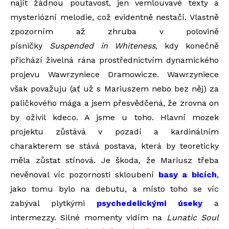
najít žádnou poutavost, jen vemlouvavé texty a
mysteriózní melodie, což evidentně nestačí. Vlastně
zpozorním až zhruba v polovině
písničky
Suspended in Whiteness
, kdy konečně
přichází živelná rána prostřednictvím dynamického
projevu Wawrzyniece Dramowicze. Wawrzyniece
však považuju (ať už s Mariuszem nebo bez něj) za
paličkového mága a jsem přesvědčená, že zrovna on
by oživil kdeco. A jsme u toho. Hlavní mozek
projektu zůstává v pozadí a kardinálním
charakterem se stává postava, která by teoreticky
měla zůstat stínová. Je škoda, že Mariusz třeba
nevěnoval víc pozornosti skloubení
basy a bicích
,
jako tomu bylo na debutu, a místo toho se víc
zabýval plytkými
psychedelickými úseky
a
intermezzy. Silné momenty vidím na
Lunatic Soul