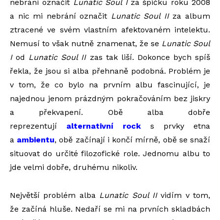
nebrání označit
Lunatic Soul I
za špičku roku 2008
a nic mi nebrání označit
Lunatic Soul II
za album
ztracené ve svém vlastním afektovaném intelektu.
Nemusí to však nutně znamenat, že se
Lunatic Soul
I
od
Lunatic Soul II
zas tak liší. Dokonce bych spíš
řekla, že jsou si alba přehnaně podobná. Problém je
v tom, že co bylo na prvním albu fascinující, je
najednou jenom prázdným pokračováním bez jiskry
a překvapení. Obě alba dobře
reprezentují
alternativní rock
s prvky etna
a
ambientu
, obě začínají i končí mírně, obě se snaží
situovat do určité filozofické role. Jednomu albu to
jde velmi dobře, druhému nikoliv.
Největší problém alba
Lunatic Soul II
vidím v tom,
že začíná hluše. Nedaří se mi na prvních skladbách