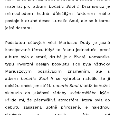
materiál pro album
Lunatic Soul I
. Dramowicz je
mimochodem hodně důležitým faktorem mého
postoje k druhé desce Lunatic Soul, ale se k tomu
ještě dostanu.
Podstatou sólových věcí Mariusze Dudy je jasně
koncipované téma. Když to řeknu jednoduše, první
album bylo o smrti, druhé je o životě. Romantika
typu inverzní design bookletu sice byla vždycky
Mariuszovým poznávacím znamením, ale s
albem
Lunatic Soul II
se vyhrotila natolik, že ji
dokážu snést jen stěží.
Lunatic Soul II
totiž bohužel
sklouzlo do jakéhosi rádoby uvědomělého kýče.
Přijde mi, že přemýšlivá atmosféra, která byla do
debutu zasazena úplně přirozeně, je najednou
strojená a unylá. Nic mi