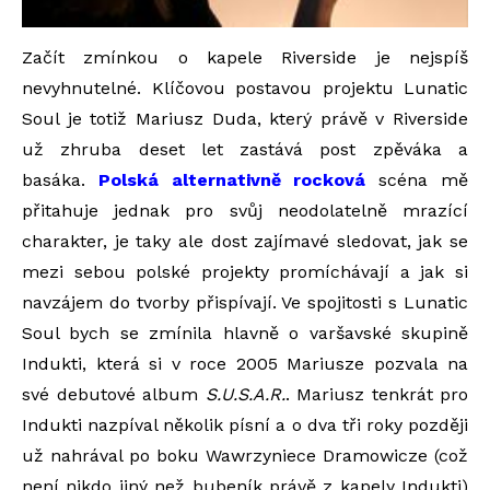
Začít zmínkou o kapele Riverside je nejspíš
nevyhnutelné. Klíčovou postavou projektu Lunatic
Soul je totiž Mariusz Duda, který právě v Riverside
už zhruba deset let zastává post zpěváka a
basáka.
Polská alternativně rocková
scéna mě
přitahuje jednak pro svůj neodolatelně mrazící
charakter, je taky ale dost zajímavé sledovat, jak se
mezi sebou polské projekty promíchávají a jak si
navzájem do tvorby přispívají. Ve spojitosti s Lunatic
Soul bych se zmínila hlavně o varšavské skupině
Indukti, která si v roce 2005 Mariusze pozvala na
své debutové album
S.U.S.A.R.
. Mariusz tenkrát pro
Indukti nazpíval několik písní a o dva tři roky později
už nahrával po boku Wawrzyniece Dramowicze (což
není nikdo jiný než bubeník právě z kapely Indukti)