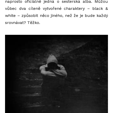
naprosto oficiálně jedná o sesterská alba. Můžou
vůbec dva cíleně vytvořené charaktery – black &
white – způsobit něco jiného, než že je bude každý
srovnávat? Těžko.