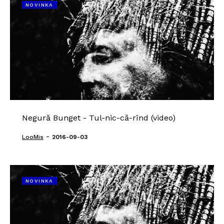
NOVINKA
Negură Bunget - Tul-nic-că-rînd (video)
-
LooMis
2016-09-03
NOVINKA