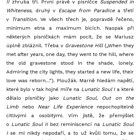
II
zhruba tři. První právě v písničce
Suspended in
Whiteness
, druhý v
Escape from ParadIce
a třetí
v
Transition
. Ve všech třech je, popravdě řečeno,
minimum etna a maximum bicích. Naopak při
některých písničkách mám pocit, že se Mariusz
úplně zbláznil. Třeba v
Gravestone Hill
(„When they
met after years, one day, they went to the hill, where
the old gravestone stood in the shade, lonely.
Admiring the city lights, they started a new life, their
love was reborn…“). Ploužák. Marně hledám napětí,
které bylo v tak hojné míře na
Lunatic Soul I
a které
dělalo písničky jako
Lunatic Soul
,
Out on the
Limb
nebo
Near Life Experience
nepochopitelně
citlivými a osobitými. Vím jistě, že přemýšlet
o
Lunatic Soul II
bez reminiscencí na
Lunatic Soul
I
se mi nikdy nepodaří, a to už kvůli tomu, že se