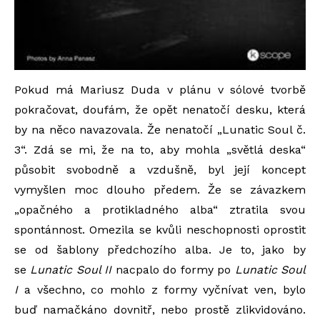
Pokud má Mariusz Duda v plánu v sólové tvorbě
pokračovat, doufám, že opět nenatočí desku, která
by na něco navazovala. Že nenatočí „Lunatic Soul č.
3“. Zdá se mi, že na to, aby mohla „světlá deska“
působit svobodně a vzdušně, byl její koncept
vymyšlen moc dlouho předem. Že se závazkem
„opačného a protikladného alba“ ztratila svou
spontánnost. Omezila se kvůli neschopnosti oprostit
se od šablony předchozího alba. Je to, jako by
se
Lunatic Soul II
nacpalo do formy po
Lunatic Soul
I
a všechno, co mohlo z formy vyčnívat ven, bylo
buď namačkáno dovnitř, nebo prostě zlikvidováno.