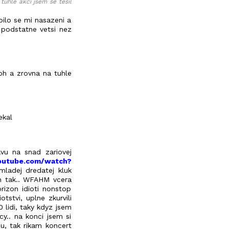
tuhle akci jsem se tesil
bilo se mi nasazeni a
 podstatne vetsi nez
moh a zrovna na tuhle
ekal
avu na snad zariovej
outube.com/watch?
mladej dredatej kluk
jen tak.. WFAHM vcera
rizon idioti nonstop
tstvi, uplne zkurvili
0 lidi, taky kdyz jsem
y.. na konci jsem si
nu, tak rikam koncert