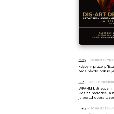
-
mety
30.06.11 19:26:2
kdyby v praze přišla
teda někdo odkud je
-
Sud
30.06.11 18:48:19
WFAHM byli super i 
kids na melodce..a n
je porad dobra a spe
-
mety
30.06.11 13:24: