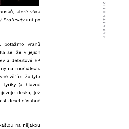
ousků, které však
g Profusely
ani po
d, potažmo vrahů
la se, že v jejich
zev a debutové EP
my na mučidlech.
vně věřím, že tyto
 lyriky (a hlavně
jevuje deska, jež
ckost desetinásobně
 kašlou na nějakou