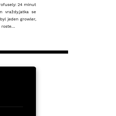
rofusely: 24 minut
m vraždy.jatka se
yl jeden growler,
y roste…