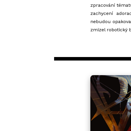
zpracování tématu
zachycení adorac
nebudou opakovat
zmizel robotický 