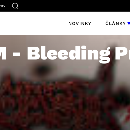
TIFY
NOVINKY
ČLÁNKY
- Bleeding P