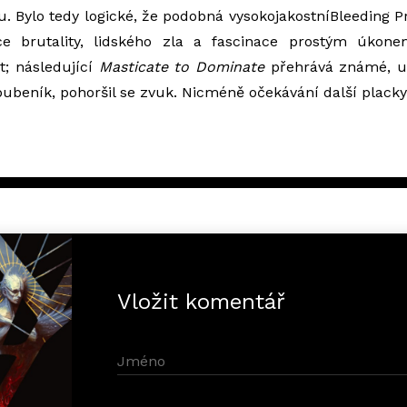
. Bylo tedy logické, že podobná vysokojakostníBleeding P
e brutality, lidského zla a fascinace prostým úkone
; následující
Masticate to Dominate
přehrává známé, ub
bubeník, pohoršil se zvuk. Nicméně očekávání další plack
Vložit komentář