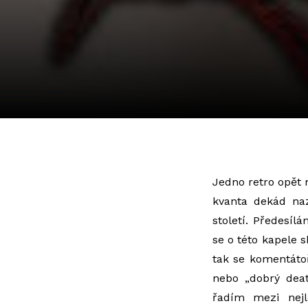
Jedno retro opět 
kvanta dekád naz
století. Předesíl
se o této kapele 
tak se komentátoř
nebo „dobrý deat
řadím mezi nejl