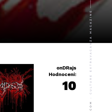
onDRajs
Hodnocení:
10