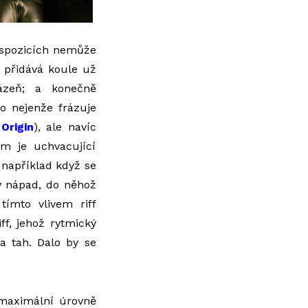
dispozicích nemůže
ž přidává koule už
ázeň; a konečně
io nejenže frázuje
z
Origin
), ale navíc
em je uchvacující
 například když se
 nápad, do něhož
tímto vlivem riff
f, jehož rytmický
 a tah. Dalo by se
 maximální úrovně