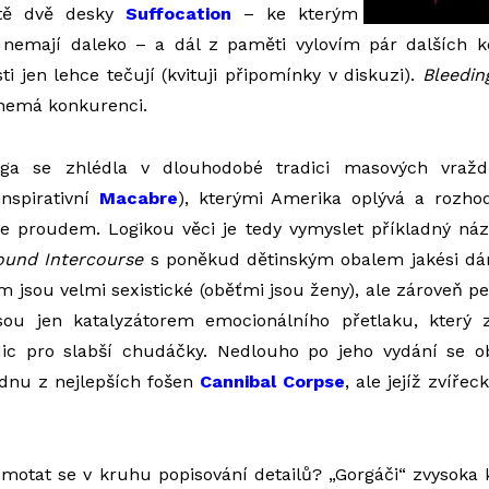
ště dvě desky
Suffocation
– ke kterým
nemají daleko – a dál z paměti vylovím pár dalších k
i jen lehce tečují (kvituji připomínky v diskuzi).
Bleedin
 nemá konkurenci.
aga se zhlédla v dlouhodobé tradici masových vraž
nspirativní
Macabre
), kterými Amerika oplývá a rozhod
če proudem. Logikou věci je tedy vymyslet příkladný ná
und Intercourse
s poněkud dětinským obalem jakési dá
m jsou velmi sexistické (oběťmi jsou ženy), ale zároveň pe
jsou jen katalyzátorem emocionálního přetlaku, který z
Nic pro slabší chudáčky. Nedlouho po jeho vydání se ob
ednu z nejlepších fošen
Cannibal Corpse
, ale jejíž zvíře
emotat se v kruhu popisování detailů? „Gorgáči“ zvysoka