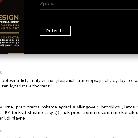
8
 polovina lidí, znalých, neagresivních a nehopsajících, byl by to ko
 ten kytarista Abhorrent?
v Brne, pred trema rokama agraci a vikingove v brooklynu, letos 
a BA tenkrat vlastne taky :)) jinak pred trema rokama me koncik s
r lidi hlavne
45