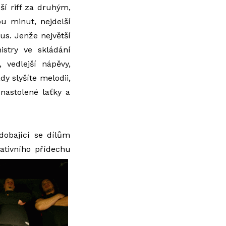
ší riff za druhým,
u minut, nejdelší
us. Jenže největší
istry ve skládání
 vedlejší nápěvy,
dy slyšíte melodii,
 nastolené laťky a
odobající se dílům
ativního přídechu