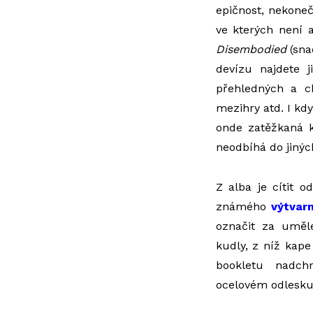
epičnost, nekoneč
ve kterých není 
Disembodied
(sna
devízu najdete j
přehledných a ch
mezihry atd. I kdy
onde zatěžkaná ki
neodbíhá do jinýc
Z alba je cítit o
známého
výtvar
označit za uměle
kudly, z níž kape
bookletu nadch
ocelovém odlesku 