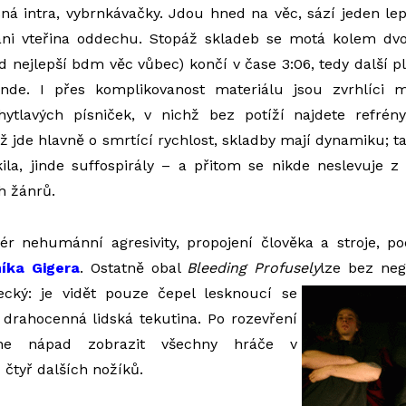
ná intra, vybrnkávačky. Jdou hned na věc, sází jeden lep
ani vteřina oddechu. Stopáž skladeb se motá kolem dvo
d nejlepší bdm věc vůbec) končí v čase 3:06, tedy další pl
inde. I přes komplikovanost materiálu jsou zvrhlíci m
ytlavých písniček, v nichž bez potíží najdete refrény,
ž jde hlavně o smrtící rychlost, skladby mají dynamiku; ta
la, jinde suffospirály – a přitom se nikde neslevuje z
h žánrů.
dér nehumánní agresivity, propojení člověka a stroje, p
níka Gigera
. Ostatně obal
Bleeding Profusely
lze bez neg
cký: je vidět pouze čepel lesknoucí se
 drahocenná lidská tekutina. Po rozevření
ne nápad zobrazit všechny hráče v
čtyř dalších nožíků.