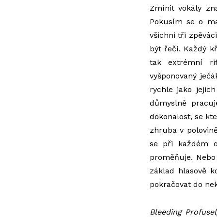
Zmínit vokály zn
Pokusím se o max
všichni tři zpěvá
být řeči. Každý k
tak extrémní r
vyšponovaný ječák
rychle jako jeji
důmyslně pracuje
dokonalost, se kt
zhruba v polovin
se při každém op
proměňuje. Nebo 
základ hlasově ko
pokračovat do ne
Bleeding Profusel