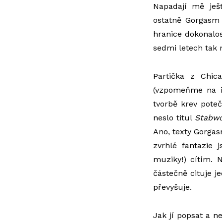
Napadají mě je
ostatně Gorgasm 
hranice dokonalost
sedmi letech tak
Partička z Chic
(vzpomeňme na i
tvorbě krev pote
neslo titul
Stabwo
Ano, texty Gorgas
zvrhlé fantazie 
muziky!) cítím. 
částečně cituje j
převyšuje.
Jak jí popsat a n