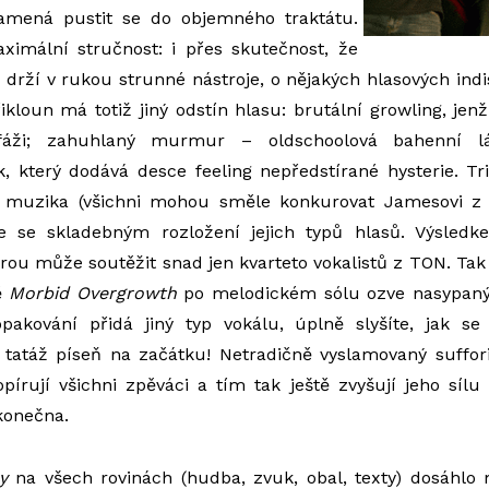
amená pustit se do objemného traktátu.
imální stručnost: i přes skutečnost, že
ci drží v rukou strunné nástroje, o nějakých hlasových in
řikloun má totiž jiný odstín hlasu: brutální growling, jen
ifáži; zahuhlaný murmur – oldschoolová bahenní l
, který dodává desce feeling nepředstírané hysterie. Tr
ch muzika (všichni mohou směle konkurovat Jamesovi 
 se skladebným rozložení jejich typů hlasů. Výsledk
erou může soutěžit snad jen kvarteto vokalistů z TON. Tak
ě
Morbid Overgrowth
po melodickém sólu ozve nasypaný
akování přidá jiný typ vokálu, úplně slyšíte, jak se 
tatáž píseň na začátku! Netradičně vyslamovaný sufforif
pírují všichni zpěváci a tím tak ještě zvyšují jeho sílu
konečna.
y
na všech rovinách (hudba, zvuk, obal, texty) dosáhlo