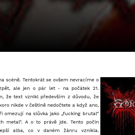
na scéně. Tentokrát se ovšem nevracíme o
pět, ale jen o pár let - na počátek 21.
ám, že text vznikl především z důvodu, že
skoro nikde v češtině nedočtete a když ano,
i omezují na slůvka jako „fucking brutal“
h metal“. A o to právě jde. Tento počin
epší alba, co v daném žánru vznikla.