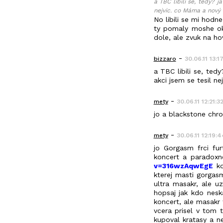
a TBC libili se, tedy? 
nejvic. co Máma a nový
No libili se mi hodn
ty pomaly moshe ok,
dole, ale zvuk na ho
-
bizzaro
30.06.11 13:1
a TBC libili se, ted
akci jsem se tesil n
-
mety
30.06.11 12:21:3
jo a blackstone chr
-
mety
30.06.11 12:19:4
jo Gorgasm frci fur
koncert a paradoxn
v=316wzAqwEgE
kd
kterej masti gorgasm
ultra masakr, ale u
hopsaj jak kdo neska
koncert, ale masakr t
vcera prisel v tom 
kupoval kratasy a ne