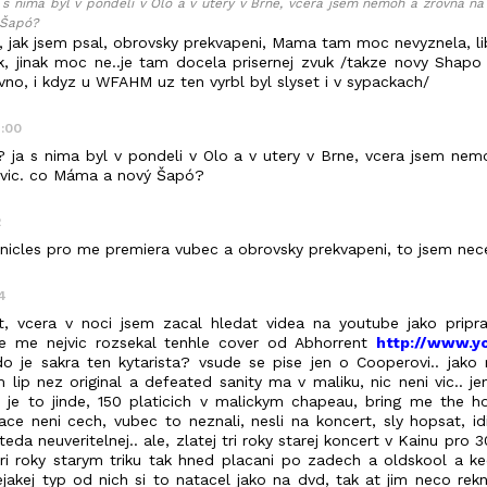
ja s nima byl v pondeli v Olo a v utery v Brne, vcera jsem nemoh a zrovna na 
 Šapó?
e, jak jsem psal, obrovsky prekvapeni, Mama tam moc nevyznela, li
 jinak moc ne..je tam docela prisernej zvuk /takze novy Shapo
vno, i kdyz u WFAHM uz ten vyrbl byl slyset i v sypackach/
7:00
y? ja s nima byl v pondeli v Olo a v utery v Brne, vcera jsem ne
ejvic. co Máma a nový Šapó?
2
onicles pro me premiera vubec a obrovsky prekvapeni, to jsem nec
4
t, vcera v noci jsem zacal hledat videa na youtube jako pripr
e me nejvic rozsekal tenhle cover od Abhorrent
http://www.y
o je sakra ten kytarista? vsude se pise jen o Cooperovi.. jako 
 lip nez original a defeated sanity ma v maliku, nic neni vic.. 
z je to jinde, 150 platicich v malickym chapeau, bring me the ho
ce neni cech, vubec to neznali, nesli na koncert, sly hopsat, idio
eda neuveritelnej.. ale, zlatej tri roky starej koncert v Kainu pro 3
tri roky starym triku tak hned placani po zadech a oldskool a kec
jakej typ od nich si to natacel jako na dvd, tak at jim neco rek