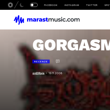
FACEBOOK
INSTAGRAM
TWITTER
SPO
GORGASM 
RECENZE
-
onDRajs
19.11.2008