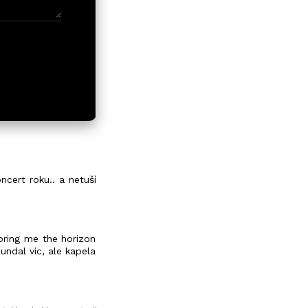
ncert roku.. a netuší
bring me the horizon
undal vic, ale kapela