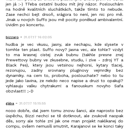
jen já :-) Třeba ostatní budou mít jiný názor. Poslouchám
na hodně kvalitních sluchátkách, takže tímto to nebude.
Zase nechci bejt drsoň, srágora to není, jen nic pro mě.
Jinak u nových Suffo jsou mě pocity poněkud ambivalentní.
Uvidím po koncertu.
-
bizzaro
31.07.17 16:02:05
hudba je vec vkusu, jasny, ale nechapu, kde slysete v
tomhle ten plast. Suffo novy? jasna vec, ale tohle? vzdyt
to ma krasnej cistej zvuk bubnu (takhle presne znej
Prewettovy bubny ve zkusebne, studiu, i zive - zdroj YT a
Black Pes), ktery jsou vetsinou nejhorsi, kytary tlacej,
rezonujou, zadny srovnany pluginovy vejmrdky bez
dynamiky. na cem to, proboha, poslouchate? nebo to tu
jede jako lavina, ze nekdo neco napise a druzi to opakuji?
vyhlasuju valku chytrakum! a fanouskum novyho Safa
obzvlast!!! ;-D
-
gába
31.07.17 15:15:55
nooo dobře, dal jsem tomu znovu šanci, ale naprosto bez
úspěchu, Bizzi nechci se tě dotknout, ale zvukově naopak
děs, sorry ale tohle zní jak one man projekt naklikanej do
compu, ovšem nemusíš smutnit, Karajanovi se ke konci taky