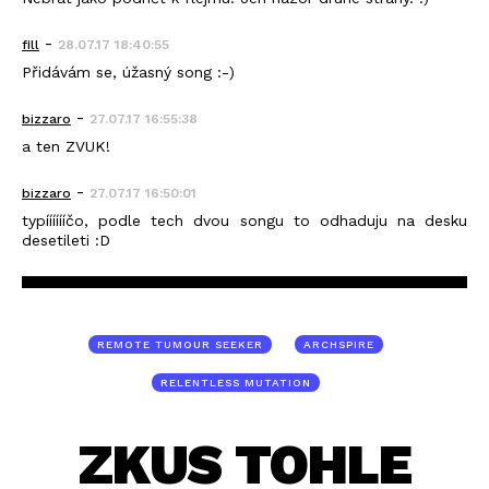
-
fill
28.07.17 18:40:55
Přidávám se, úžasný song :-)
-
bizzaro
27.07.17 16:55:38
a ten ZVUK!
-
bizzaro
27.07.17 16:50:01
typííííííčo, podle tech dvou songu to odhaduju na desku
desetileti :D
REMOTE TUMOUR SEEKER
ARCHSPIRE
RELENTLESS MUTATION
ZKUS TOHLE