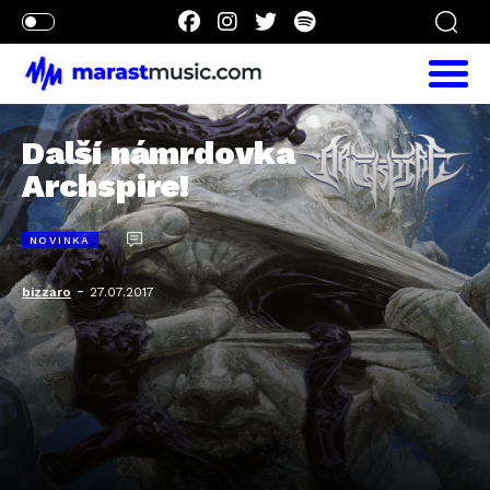
Další námrdovka
Archspire!
NOVINKA
-
bizzaro
27.07.2017