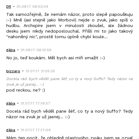
-
DR
01.08.17 08:53:34
Tak samozřejmě, že nemám názor, proto slepě papouškuju
:-) Mně (asi stejně jako Morbovi) nejde o zvuk, jako spíš o
hudbu. Archspire jsem v minulosti zkoušel, ale žádnou
desku jsem nikdy nedoposlouchal. Přišli mi to jako takový
"nahoněný nic", prostě tomu úplně chybí koule...
-
gába
01.08.17 08:21:59
No jo, teď koukám. Měl bych asi míň smažit :-)
-
bizzaro
31.07.17 21:55:25
Docela rád bych věděl pane šéf, co ty a nový Suffo? Tedy názor na
zvuk je už jasnej... :-)
pod reckou, ne? :)
-
gába
31.07.17 17:18:57
Docela rád bych věděl pane šéf, co ty a nový Suffo? Tedy
názor na zvuk je už jasnej... :-)
-
gába
31.07.17 17:17:04
Mám ten pocit, že ohledně plastovýho zvuku jsem se ozval