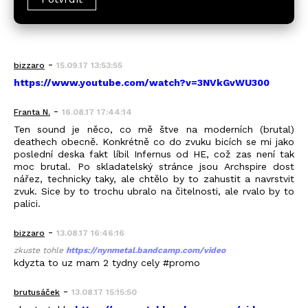
-
bizzaro
15.09.17 13:53:55
https://www.youtube.com/watch?v=3NVkGvWU300
-
Franta N.
16.08.17 17:44:14
Ten sound je něco, co mě štve na moderních (brutal)
deathech obecně. Konkrétně co do zvuku bicích se mi jako
poslední deska fakt líbil Infernus od HE, což zas není tak
moc brutal. Po skladatelský stránce jsou Archspire dost
nářez, technicky taky, ale chtělo by to zahustit a navrstvit
zvuk. Sice by to trochu ubralo na čitelnosti, ale rvalo by to
palici.
-
bizzaro
13.08.17 16:46:16
zkuste tohle
https://nynmetal.bandcamp.com/video
kdyzta to uz mam 2 tydny cely #promo
-
brutusáček
13.08.17 15:15:50