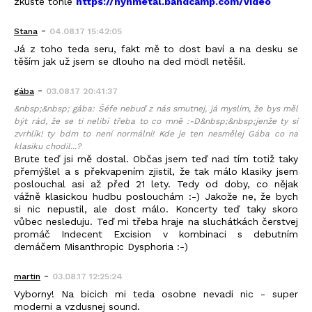
zkuste tohle
https://nynmetal.bandcamp.com/video
-
Stana
04.08.17 15:42:05
Já z toho teda seru, fakt mě to dost baví a na desku se
těším jak už jsem se dlouho na ded mödl netěšil.
-
gába
03.08.17 20:41:37
&nbsp;&nbsp; gába: Šéfe nebuď z nás smutnej, já myslím, že bys měl
být rád, že se ti nelíbí třeba to co mně :-D&nbsp;&nbsp;jenže ty si
zvrhlík! ty bdm to není normální! Kde je ten nesmělej Gába co na
klasiku chodil...?
Brute teď jsi mě dostal. Občas jsem teď nad tím totiž taky
přemýšlel a s překvapením zjistil, že tak málo klasiky jsem
poslouchal asi až před 21 lety. Tedy od doby, co nějak
vážně klasickou hudbu poslouchám :-) Jakože ne, že bych
si nic nepustil, ale dost málo. Koncerty teď taky skoro
vůbec nesleduju. Teď mi třeba hraje na sluchátkách čerstvej
promáč Indecent Excision v kombinaci s debutním
demáčem Misanthropic Dysphoria :-)
-
martin
03.08.17 12:25:24
Vyborny! Na bicich mi teda osobne nevadi nic - super
moderni a vzdusnej sound.