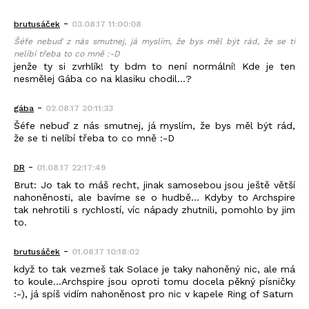
-
brutusáček
03.08.17 11:00:08
Šéfe nebuď z nás smutnej, já myslím, že bys měl být rád, že se ti
nelíbí třeba to co mně :-D
jenže ty si zvrhlík! ty bdm to není normální! Kde je ten
nesmělej Gába co na klasiku chodil...?
-
gába
02.08.17 20:11:33
Šéfe nebuď z nás smutnej, já myslím, že bys měl být rád,
že se ti nelíbí třeba to co mně :-D
-
DR
01.08.17 22:17:49
Brut: Jo tak to máš recht, jinak samosebou jsou ještě větší
nahoněnosti, ale bavíme se o hudbě... Kdyby to Archspire
tak nehrotili s rychlostí, víc nápady zhutnili, pomohlo by jim
to.
-
brutusáček
01.08.17 10:18:02
když to tak vezmeš tak Solace je taky nahoněný nic, ale má
to koule...Archspire jsou oproti tomu docela pěkný písničky
:-), já spíš vidím nahoněnost pro nic v kapele Ring of Saturn