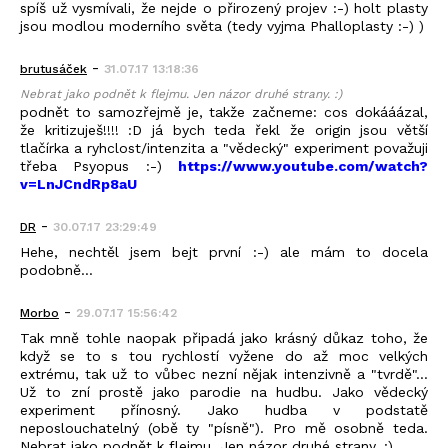
spíš už vysmívali, že nejde o přirozený projev :-) holt plasty
jsou modlou moderního světa (tedy vyjma Phalloplasty :-) )
-
brutusáček
31.07.17 13:18:36
Nebrat jako podnět k flejmu. Jen názor druhé strany. :)
podnět to samozřejmě je, takže začneme: cos dokááázal,
že kritizuješ!!!! :D já bych teda řekl že origin jsou větší
tlačírka a ryhclost/intenzita a "vědecký" experiment považuji
třeba Psyopus :-)
https://www.youtube.com/watch?
v=LnJCndRp8aU
-
DR
30.07.17 23:29:49
Hehe, nechtěl jsem bejt první :-) ale mám to docela
podobně...
-
Morbo
29.07.17 15:56:42
Tak mně tohle naopak připadá jako krásný důkaz toho, že
když se to s tou rychlostí vyžene do až moc velkých
extrému, tak už to vůbec nezní nějak intenzivně a "tvrdě"...
Už to zní prostě jako parodie na hudbu. Jako vědecký
experiment přínosný. Jako hudba v podstatě
neposlouchatelný (obě ty "písně"). Pro mě osobně teda.
Nebrat jako podnět k flejmu. Jen názor druhé strany. :)