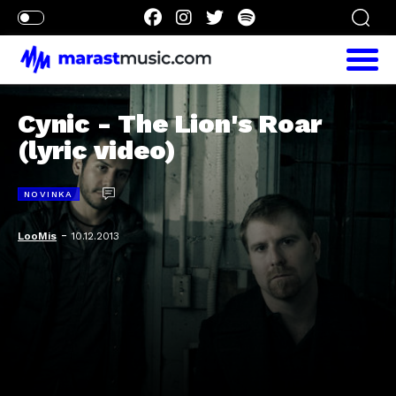
Cynic - The Lion's Roar
(lyric video)
NOVINKA
-
LooMis
10.12.2013