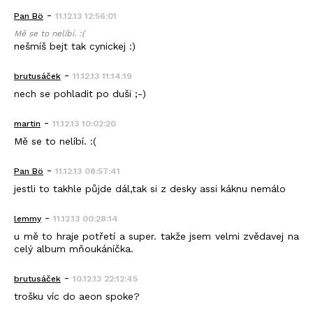
-
Pan Bö
11.12.13 12:56:01
Mě se to nelíbí. :(
nešmíš bejt tak cynickej :)
-
brutusáček
11.12.13 11:14:19
nech se pohladit po duši ;-)
-
martin
11.12.13 10:02:20
Mě se to nelíbí. :(
-
Pan Bö
11.12.13 08:57:41
jestli to takhle půjde dál,tak si z desky assi káknu nemálo
-
lemmy
11.12.13 00:28:14
u mě to hraje potřetí a super. takže jsem velmi zvědavej na
celý album mňoukáníčka.
-
brutusáček
10.12.13 22:12:45
trošku víc do aeon spoke?