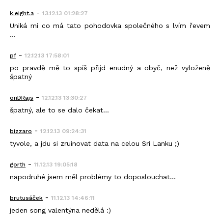
-
k.eight.a
13.12.13 01:28:27
Uniká mi co má tato pohodovka společného s lvím řevem
...
-
pf
12.12.13 17:58:01
po pravdě mě to spíš přijd enudný a obyč, než vyloženě
špatný
-
onDRajs
12.12.13 13:30:27
špatný, ale to se dalo čekat...
-
bizzaro
12.12.13 09:24:31
tyvole, a jdu si zruinovat data na celou Sri Lanku ;)
-
gorth
11.12.13 19:05:18
napodruhé jsem měl problémy to doposlouchat...
-
brutusáček
11.12.13 14:46:11
jeden song valentýna nedělá :)