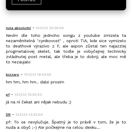
-
nula absolutní
15.12.13 20:05:56
Nevím dle toho jednoho songu z youtube zmizela ta
nezaměnitelná "cynikovost" , oproti TiA, kde sice vymizelo
to deathové výrazivo z F, ale aspon zůstal ten najazzlej
progmetalovej skelet, tak todle je vobyčejnej technicky
zvládnutej post metal, ale třeba je to dobrý, ale moc mě
to nezaujalo
-
bizzaro
15.12.13 18:53:56
hm hm, hm hm.. dalsi prosim
-
pf
13.12.13 15:33:45
já na ní čekat ani nějak nebudu ;)
-
DR
13.12.13 13:23:04
pf: To se nevylučuje. Špatný je to právě v tom, že je to
nuda a obyč ;-) Ale počkejme na celou desku...