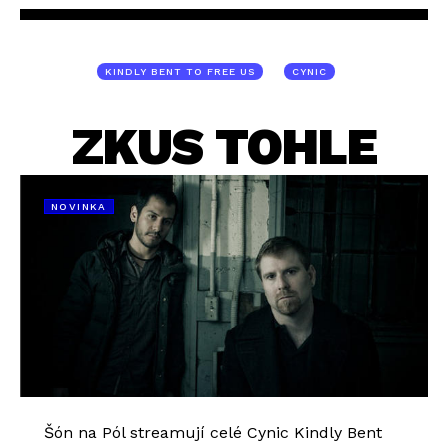
KINDLY BENT TO FREE US
CYNIC
ZKUS TOHLE
NOVINKA
Šón na Pól streamují celé Cynic Kindly Bent