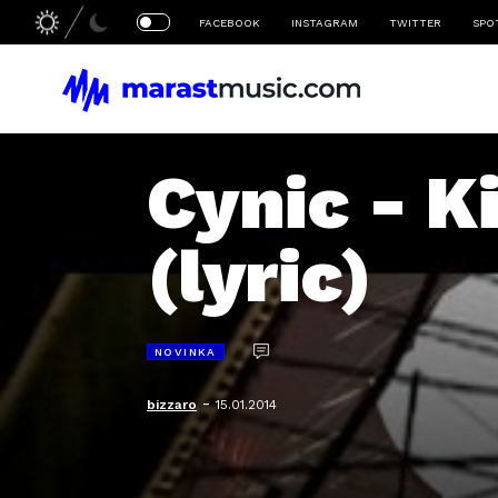
FACEBOOK
INSTAGRAM
TWITTER
SPO
Cynic - K
(lyric)
NOVINKA
-
bizzaro
15.01.2014