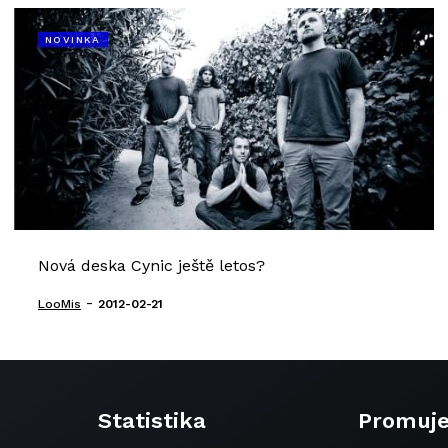
NOVINKA
Nová deska Cynic ještě letos?
-
LooMis
2012-02-21
Statistika
Promuj