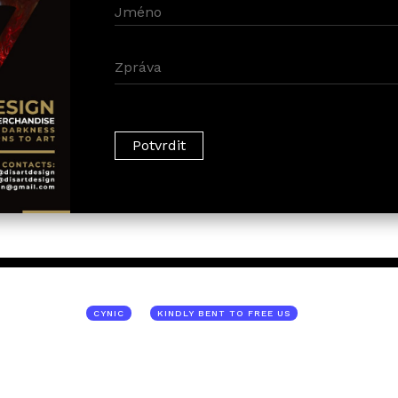
CYNIC
KINDLY BENT TO FREE US