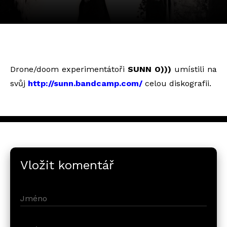
Drone/doom experimentátoři
SUNN O)))
umístili na
svůj
http://sunn.bandcamp.com/
celou diskografii.
Vložit komentář