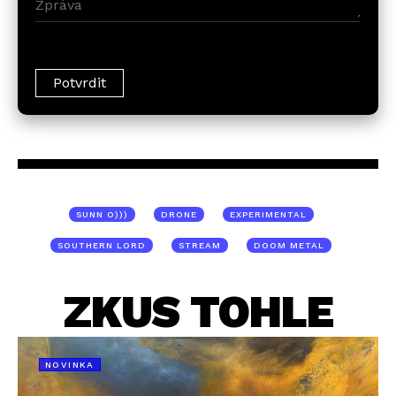
SUNN O)))
DRONE
EXPERIMENTAL
SOUTHERN LORD
STREAM
DOOM METAL
ZKUS TOHLE
NOVINKA