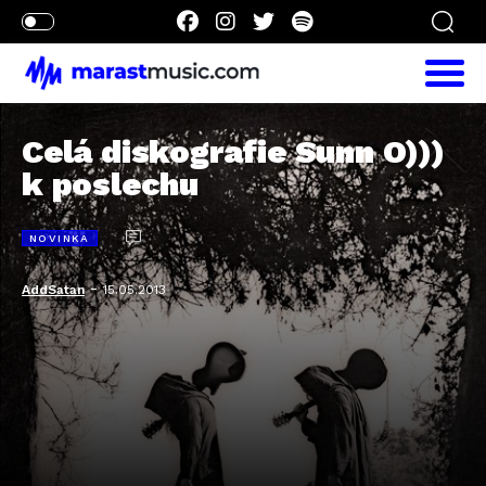
Celá diskografie Sunn O)))
k poslechu
NOVINKA
-
AddSatan
15.05.2013