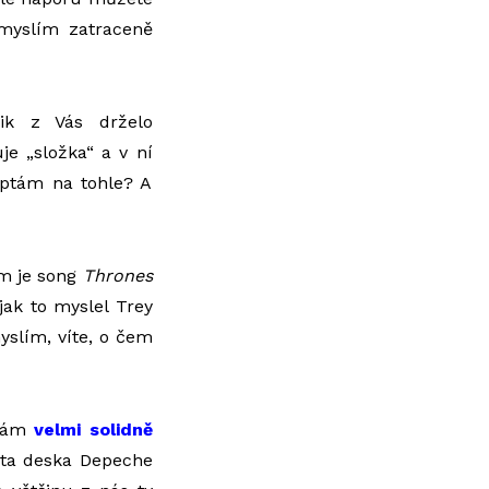
 myslím zatraceně
lik z Vás drželo
je „složka“ a v ní
 ptám na tohle? A
em je song
Thrones
jak to myslel Trey
yslím, víte, o čem
 Vám
velmi solidně
 ta deska Depeche