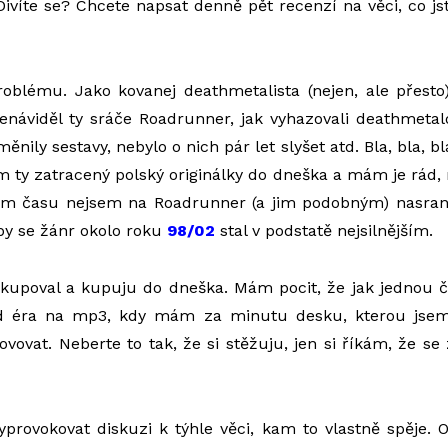
ivíte se? Chcete napsat denně pět recenzí na věci, co jst
oblému. Jako kovanej deathmetalista (nejen, ale přesto)
enáviděl ty sráče Roadrunner, jak vyhazovali deathmetal
nily sestavy, nebylo o nich pár let slyšet atd. Bla, bla, bla
 ty zatracený polský originálky do dneška a mám je rád,
em času nejsem na Roadrunner (a jim podobným) nasran
by se žánr okolo roku
98/02
stal v podstatě nejsilnějším.
 kupoval a kupuju do dneška. Mám pocit, že jak jednou čl
éra na mp3, kdy mám za minutu desku, kterou jsem 
ovovat. Neberte to tak, že si stěžuju, jen si říkám, že se
provokovat diskuzi k týhle věci, kam to vlastně spěje.