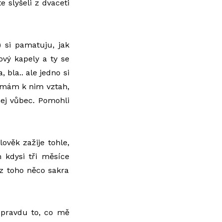
e slyšeli z dvaceti
 si pamatuju, jak
ový kapely a ty se
, bla.. ale jedno si
 mám k nim vztah,
ej vůbec. Pomohli
ověk zažije tohle,
kdysi tři měsíce
 z toho něco sakra
 Opravdu to, co mě