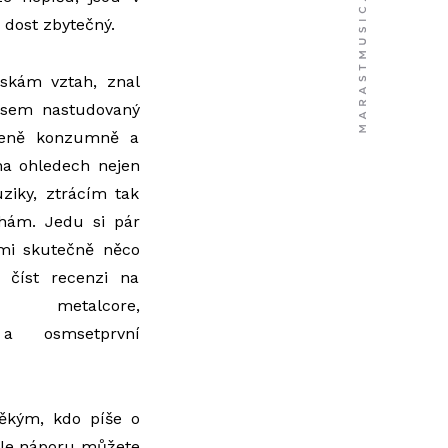
 dost zbytečný.
skám vztah, znal
 jsem nastudovaný
ženě konzumně a
a ohledech nejen
ziky, ztrácím tak
hám. Jedu si pár
mi skutečně něco
číst recenzi na
metalcore,
e a osmsetprvní
někým, kdo píše o
hle náporu můžete