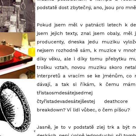
podstatě dost zbytečný, ano, jsou pro mně
Pokud jsem měl v patnácti letech k de
jsem jejich texty, znal jsem obaly, měl
producenty, dneska jedu muziku vylo
nejsem rozhodně sám, k muzice v mnoh
díky věku, ale i díky tomu přebytku mu
trošku vztah, novou muziku skoro neta
interpretů a vracím se ke jménům, co 
dávají, a tak si říkám, k čemu mám 
třistaosmdesátejsedmej 
čtyřistadevadesátejšestej deathcor
breakdown? Ví lidi vůbec, o čem píšou?
Jasně, je to v podstatě zlej trk a být 
deskách, není úplně jednoduchý, při tom