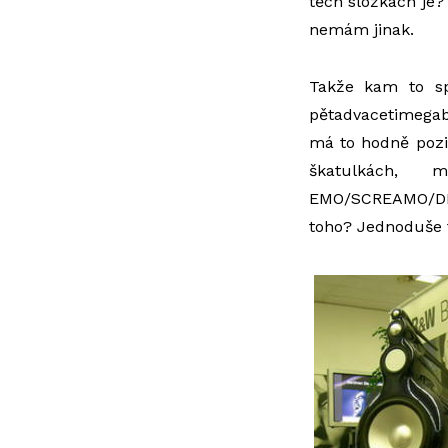
těch složkách je?
nemám jinak.
Takže kam to sp
pětadvacetimegabi
má to hodně poziti
škatulkách,
EMO/SCREAMO/DE
toho? Jednoduše 