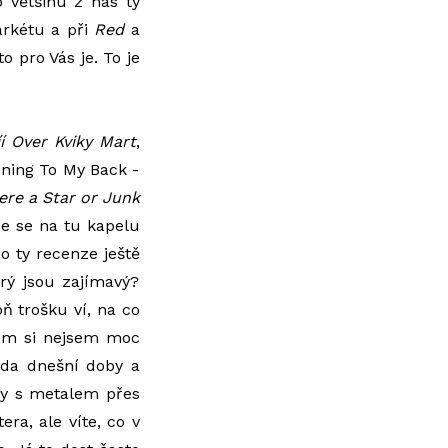
o většinu z nás ty
rkétu a při
Red
a
o pro Vás je. To je
ríí Over Kviky Mart
,
nning To My Back -
ere a Star or Junk
že se na tu kapelu
do ty recenze ještě
rý jsou zajímavý?
ň trošku ví, na co
čem si nejsem moc
hoda dnešní doby a
ty s metalem přes
era, ale víte, co v