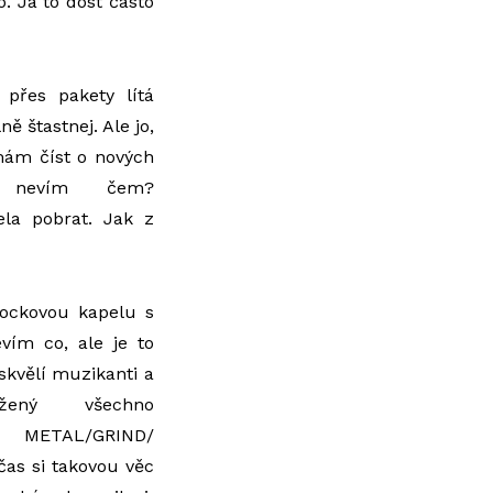
. Já to dost často
přes pakety lítá
 štastnej. Ale jo,
t mám číst o nových
h nevím čem?
a pobrat. Jak z
rockovou kapelu s
vím co, ale je to
 skvělí muzikanti a
ený všechno
METAL/GRIND/
as si takovou věc