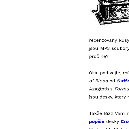
recenzovaný kusy 
jsou MP3 soubory
proč ne?
Oká, podívejte, m
of Blood
od
Suff
Azagtoth s
Formul
jsou desky, který 
Takže Bizz Vám 
popíše
desky
Cr