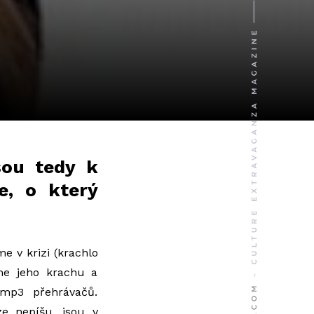
sou tedy k
e, o který
 v krizi (krachlo
me jeho krachu a
mp3 přehrávačů.
 nepíšu, jsou v