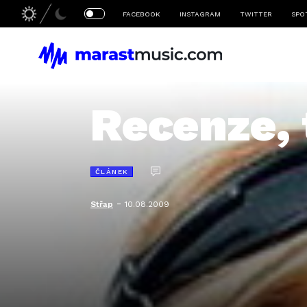
FACEBOOK
INSTAGRAM
TWITTER
SPO
Recenze,
ČLÁNEK
-
Střap
10.08.2009