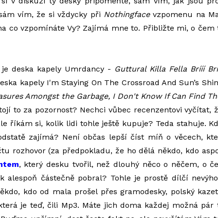
si v diskuzi ty desky připomeňte, sám vím, jak jsou pr
 sám vím, že si vždycky při
Nothingface
vzpomenu na Ma
na co vzpomínáte Vy? Zajímá mne to. Přibližte mi, o čem t
 je deska kapely Umrdancy -
Guttural Killa Fella Brííí B
eska kapely I'm Staying On The Crossroad And Sun’s Shi
asures Amongst the Garbage, I Don't Know If Can Find Th
tojí to za pozornost? Nechci vůbec recenzentovi vyčítat, 
le říkám si, kolik lidi tohle ještě kupuje? Teda stahuje. K
odstatě zajímá? Není občas lepší číst míň o věcech, kte
ečtu rozhovor (za předpokladu, že ho dělá někdo, kdo aspo
ntem
, který desku tvořil, než dlouhý něco o něčem, o 
lověk alespoň částečně pobral? Tohle je prostě dílčí nevý
ěkdo, kdo od mala prošel přes gramodesky, polský kaze
která je teď, čili Mp3. Máte jich doma každej možná pár t