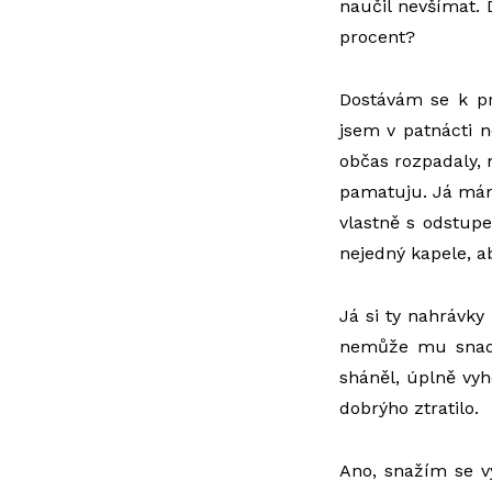
naučil nevšímat. D
procent?
Dostávám se k pr
jsem v patnácti n
občas rozpadaly, mě
pamatuju. Já mám
vlastně s odstup
nejedný kapele, a
Já si ty nahrávky
nemůže mu snad 
sháněl, úplně vyh
dobrýho ztratilo.
Ano, snažím se vy