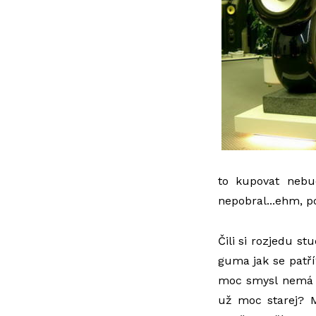
to kupovat nebu
nepobral...ehm, p
Čili si rozjedu st
guma jak se patř
moc smysl nemá (p
už moc starej? M