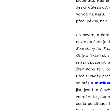
Mode atd. Klidně 
desky důležitý. A
Voivod na Karlu...
přeci pěkný, ne?
Co nevím, o čem
nevím, o čem je d
Searching for Tre
Only
a říkám si, s
snaží upozornit, a
čte? Koho to v p
Proč si raději př
se ptá)
s muzika
jist, jestli to č
vnímám to jako n
cedla po situaci, 