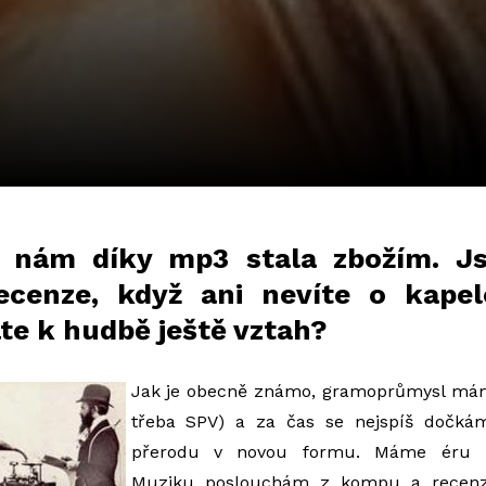
 nám díky mp3 stala zbožím. J
cenze, když ani nevíte o kapel
te k hudbě ještě vztah?
Jak je obecně známo, gramoprůmysl máme
třeba SPV) a za čas se nejspíš dočká
přerodu v novou formu. Máme éru 
Muziku poslouchám z kompu a recenze