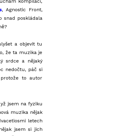
ouchám kompilaci,
s
, Agnostic Front,
.to snad poskládala
ně?
yšet a objevit tu
o, že ta muzika je
ký srdce a nějaký
oc nedočtu, páč si
protože to autor
když jsem na fyziku
nová muzika nějak
dvacetiosmi letech
ějak jsem si jich