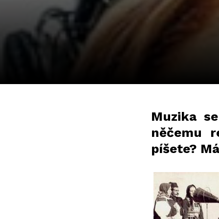
Muzika se
něčemu re
píšete? Má