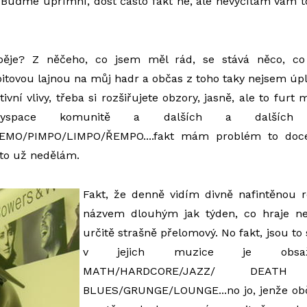
 Buďme upřímní, dost často fakt ne, ale nevyčítám Vám to
ěje? Z něčeho, co jsem měl rád, se stává něco, co 
tovou lajnou na můj hadr a občas z toho taky nejsem úplně
vní vlivy, třeba si rozšiřujete obzory, jasně, ale to fur
 myspace komunitě a dalších a dalšíc
MO/PIMPO/LIMPO/ŘEMPO....fakt mám problém to docel
to už nedělám.
Fakt, že denně vidím divně nafintěnou 
názvem dlouhým jak týden, co hraje ne
určitě strašně přelomový. No fakt, jsou to
v jejich muzice je obsaž
MATH/HARDCORE/JAZZ/ DEATH 
BLUES/GRUNGE/LOUNGE...no jo, jenže obč