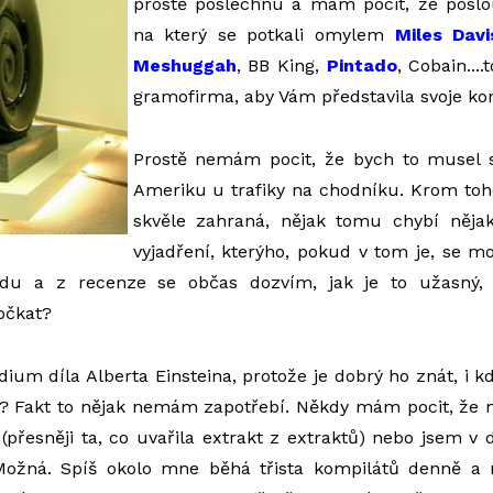
prostě poslechnu a mám pocit, že posl
na který se potkali omylem
Miles Davi
Meshuggah
, BB King,
Pintado
, Cobain...
gramofirma, aby Vám představila svoje ko
Prostě nemám pocit, že bych to musel sl
Ameriku u trafiky na chodníku. Krom toh
skvěle zahraná, nějak tomu chybí něja
vyjadření, kterýho, pokud v tom je, se m
du a z recenze se občas dozvím, jak je to užasný, 
očkat?
udium díla Alberta Einsteina, protože je dobrý ho znát, i 
í? Fakt to nějak nemám zapotřebí. Někdy mám pocit, že 
řesněji ta, co uvařila extrakt z extraktů) nebo jsem v 
ožná. Spíš okolo mne běhá třista kompilátů denně a n