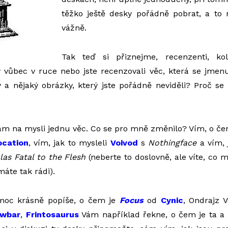
těžko ještě desky pořádně pobrat, a to
vážně.
Tak teď si přiznejme, recenzenti, ko
vůbec v ruce nebo jste recenzovali věc, která se jmenu
 a nějaký obrázky, který jste pořádně neviděli? Proč se
ám na mysli jednu věc. Co se pro mně změnilo? Vím, o č
ocation
, vím, jak to mysleli
Voivod
s
Nothingface
a vím, 
as Fatal to the Flesh
(neberte to doslovně, ale víte, co m
máte tak rádi).
moc krásně popíše, o čem je
Focus
od
Cynic
, Ondrajz
owbar
,
Frintosaurus
Vám například řekne, o čem je ta a