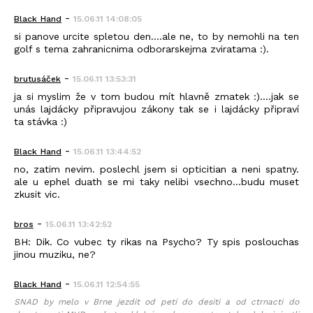
-
Black_Hand
15.06.11 14:08:05
si panove urcite spletou den....ale ne, to by nemohli na ten
golf s tema zahranicnima odborarskejma zviratama :).
-
brutusáček
15.06.11 13:53:31
ja si myslim že v tom budou mít hlavně zmatek :)....jak se
unás lajdácky připravujou zákony tak se i lajdácky připraví
ta stávka :)
-
Black_Hand
15.06.11 13:44:52
no, zatim nevim. poslechl jsem si opticitian a neni spatny.
ale u ephel duath se mi taky nelibi vsechno...budu muset
zkusit vic.
-
bros
15.06.11 13:42:52
BH: Dik. Co vubec ty rikas na Psycho? Ty spis poslouchas
jinou muziku, ne?
-
Black_Hand
15.06.11 12:54:55
SNAD by melo v Brne jezdit od peti do desiti a od ctrnacti do