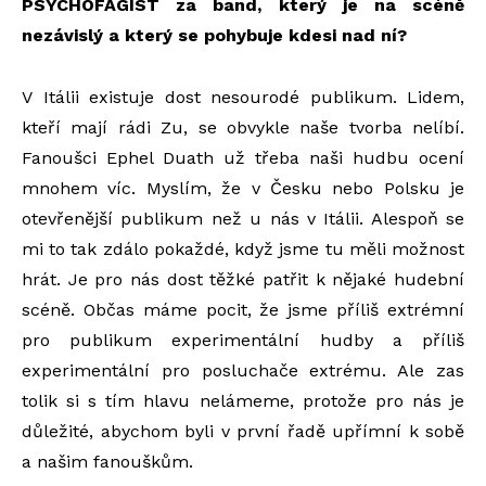
PSYCHOFAGIST za band, který je na scéně
nezávislý a který se pohybuje kdesi nad ní?
V Itálii existuje dost nesourodé publikum. Lidem,
kteří mají rádi Zu, se obvykle naše tvorba nelíbí.
Fanoušci Ephel Duath už třeba naši hudbu ocení
mnohem víc. Myslím, že v Česku nebo Polsku je
otevřenější publikum než u nás v Itálii. Alespoň se
mi to tak zdálo pokaždé, když jsme tu měli možnost
hrát. Je pro nás dost těžké patřit k nějaké hudební
scéně. Občas máme pocit, že jsme příliš extrémní
pro publikum experimentální hudby a příliš
experimentální pro posluchače extrému. Ale zas
tolik si s tím hlavu nelámeme, protože pro nás je
důležité, abychom byli v první řadě upřímní k sobě
a našim fanouškům.