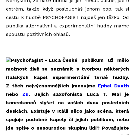
Nemyslím, že naše hudba je jen metal. Jasně, jde o
extrém, takže když posloucháš jenom pop, tak si
cestu k hudbě PSYCHOFAGIST najdeš jen těžko. Od
publika alternativní a experimentální hudby máme
spoustu pozitivních ohlasů.
České publikum už mělo
možnost živě se seznámit s tvorbou některých
italských kapel experimentální tvrdé hudby.
Z těch nejvýznamnějších jmenujme
Ephel Duath
nebo
Zu
. Jejich saxofonista Luca T. Mai je
koneckonců slyšet na vašich dvou posledních
deskách. Existuje v Itálii něco jako scéna, která
spojuje podobné kapely či jejich publikum, nebo
jde spíše o nesourodou skupinu lidí? Považujete