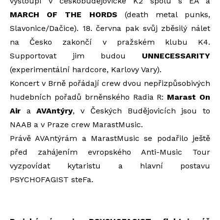
vystoupí v českobudějovické K2 spolu s EÁ a
MARCH OF THE HORDS
(death metal punks,
Slavonice/Dačice). 18. června pak svůj zběsilý nálet
na Česko zakončí v pražském klubu K4.
Supportovat jim budou
UNNECESSARITY
(experimentální hardcore, Karlovy Vary).
Koncert v Brně pořádají crew dvou nepřizpůsobivých
hudebních pořadů brněnského Radia R:
Marast On
Air
a
AVAntýry
, v Českých Budějovicích jsou to
NAAB a v Praze crew MarastMusic.
Právě AVAntýrám a MarastMusic se podařilo ještě
před zahájením evropského Anti-Music Tour
vyzpovídat kytaristu a hlavní postavu
PSYCHOFAGIST steFa.