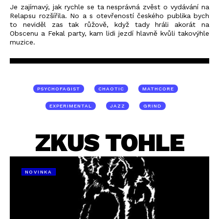
Je zajímavý, jak rychle se ta nesprávná zvěst o vydávání na
Relapsu rozšířila. No a s otevřeností českého publika bych
to neviděl zas tak růžově, když tady hráli akorát na
Obscenu a Fekal party, kam lidi jezdí hlavně kvůli takovýhle
muzice.
PSYCHOFAGIST
CHAOTIC
MATHCORE
EXPERIMENTAL
JAZZ
GRIND
ZKUS TOHLE
NOVINKA