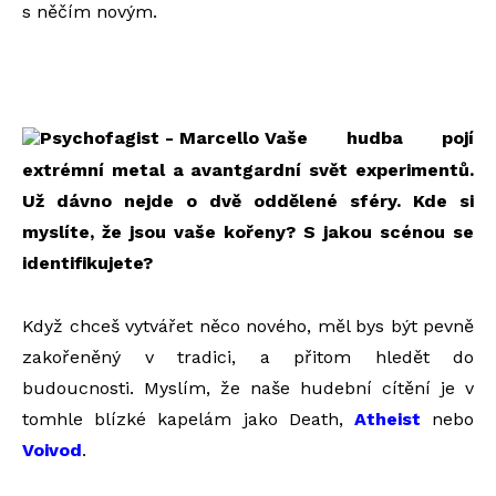
s něčím novým.
Vaše hudba pojí
extrémní metal a avantgardní svět experimentů.
Už dávno nejde o dvě oddělené sféry. Kde si
myslíte, že jsou vaše kořeny? S jakou scénou se
identifikujete?
Když chceš vytvářet něco nového, měl bys být pevně
zakořeněný v tradici, a přitom hledět do
budoucnosti. Myslím, že naše hudební cítění je v
tomhle blízké kapelám jako Death,
Atheist
nebo
Voivod
.