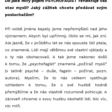
Do jaké míry pojem PSYCHOFAGIST reflektuje váš
stav mysli? Jaký zážitek chcete předávat svým
posluchačům?
Při volbě jména kapely jsme nepřemýšleli nad jeho
významem. Abych byl upřímný, líbilo se mi, jak zní.
Ale jasně, že v průběhu let se nás spousta lidí ptala,
co znamená. Lidi mají většinou své vlastní výklady a
o ty nás obohacovali. A tak jsme nakonec došli
k tomu, že „psychofagist“ znamená „požírač mysli“
(v latině: psyché – duše, fagein – požírat, pozn.
autora). Myslím, že to nás celkem vystihuje
vzhledem k tomu, že o své hudbě hodně
přemýšlíme a že nás vlastně rozumově pohlcuje. A
zároveň chceme o svou hudbu obohatit lidi. Nic víc,
nic míň.