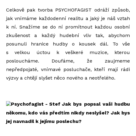
Celkově pak tvorba PSYCHOFAGIST odráží způsob,
jak vnímáme každodenní realitu a jaký je náš vztah
k ní. Snažíme se do ní promítnout každou osobní
zkušenost a každý hudební vliv tak, abychom
posunuli hranice hudby o kousek dál. To vše
s velkou úctou k veškeré muzice, kterou
posloucháme. Doufáme, že zaujmeme
nepředpojaté, vnímavé posluchače, kteří mají rádi
výzvy a chtějí slyšet něco nového a neotřelého.
Jak bys popsal vaši hudbu
někomu, kdo vás předtím nikdy neslyšel? Jak bys
jej navnadil k jejímu poslechu?