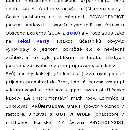
tohoto nevšedního sonického experimentu bere
dech a kapelu řadí mezi nejvýraznější jména scény.
České publikum už v minulosti PSYCHOFAGIST
párkrát atakovali. Dvakrát vystoupili na festivalu
Obscene Extreme (2004 a
2010
) a v roce 2008 také
na
Fekal Party
. Reakce účastníků obvykle
vypovídaly o jednom: pokaždé šlo o nevšední
zážitek, ať už bylo publikum na hudbu italských
požíračů zdravého rozumu připraveno, či nikoliv.
Svůj toxický koktejl grindcoru a jazzu nyní poprvé
přijedou představit do Brna, kde 16. června vystoupí
v klubu Vegalite. Zde jako support vystoupí tři české
kapely:
EÁ
(instrumentální math rock, Lomnice u
Sokolova),
PRŮMYSLOVÁ SMRT
(power-violence /
fastcore, Jihlava) a
GOT A WOLF
(chaoscore /
mathcore, Blansko). 17. června PSYCHOFAGIST