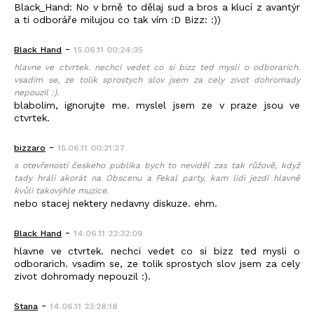
Black_Hand: No v brně to dělaj sud a bros a klucí z avantýr
a ti odboráře milujou co tak vím :D Bizz: :))
-
Black_Hand
15.06.11 00:24:35
hlavne ve ctvrtek. nechci vedet co si bizz ted mysli o odborarich.
vsadim se, ze tolik sprostych slov jsem za cely zivot dohromady
nepouzil :).
blabolim, ignorujte me. myslel jsem ze v praze jsou ve
ctvrtek.
-
bizzaro
15.06.11 00:21:27
s otevřeností českého publika bych to neviděl zas tak růžově, když
tady hráli akorát na Obscenu a Fekal party, kam lidi jezdí hlavně
kvůli takovýhle muzice.
nebo stacej nektery nedavny diskuze. ehm.
-
Black_Hand
14.06.11 23:32:09
hlavne ve ctvrtek. nechci vedet co si bizz ted mysli o
odborarich. vsadim se, ze tolik sprostych slov jsem za cely
zivot dohromady nepouzil :).
-
Stana
14.06.11 23:28:18