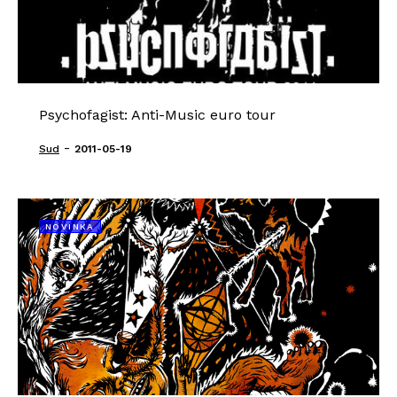
Psychofagist: Anti-Music euro tour
-
Sud
2011-05-19
NOVINKA