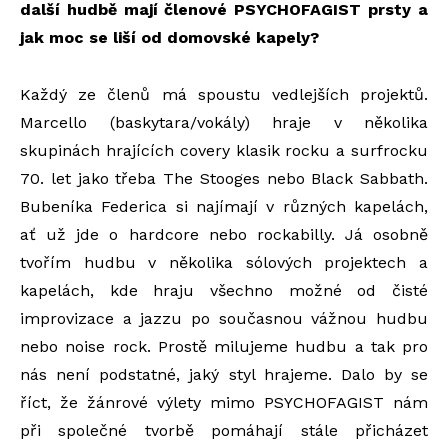
další hudbě mají členové PSYCHOFAGIST prsty a
jak moc se liší od domovské kapely?
Každý ze členů má spoustu vedlejších projektů.
Marcello (baskytara/vokály) hraje v několika
skupinách hrajících covery klasik rocku a surfrocku
70. let jako třeba The Stooges nebo Black Sabbath.
Bubeníka Federica si najímají v různých kapelách,
ať už jde o hardcore nebo rockabilly. Já osobně
tvořím hudbu v několika sólových projektech a
kapelách, kde hraju všechno možné od čisté
improvizace a jazzu po současnou vážnou hudbu
nebo noise rock. Prostě milujeme hudbu a tak pro
nás není podstatné, jaký styl hrajeme. Dalo by se
říct, že žánrové výlety mimo PSYCHOFAGIST nám
při společné tvorbě pomáhají stále přicházet