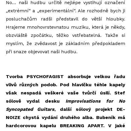
No… naši hudbu určitě nejlépe vystihují označení
„extrémní“ a „experimentální“. Ale rozhodně bych ji
posluchačům radši představil do větší hloubky.
Hrajeme mnohovrstevnatou muziku, která je někdy,
obzvláště zpočátku, těžko vstřebatelná. Takže si
myslím, že zvědavost je základním předpokladem
při snaze objevovat naši hudbu.
Tvorba PSYCHOFAGIST absorbuje velkou řadu
vlivů různých podob. Pod hlavičku téhle kapely
však nespadá veškeré vaše tvůrčí úsilí. Stef
sólově vydal desku
Improvisations for No
Syncopated Guitars
, další sólový projekt DE-
NOIZE chystá vydání druhého alba. Bubeník má
hardcorovou kapelu BREAKING APART. V jaké