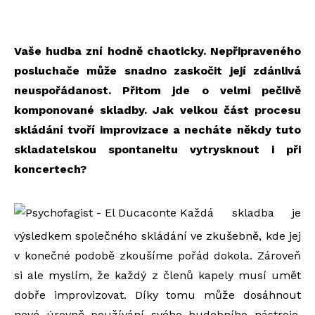
Vaše hudba zní hodně chaoticky. Nepřipraveného
posluchače může snadno zaskočit její zdánlivá
neuspořádanost. Přitom jde o velmi pečlivě
komponované skladby. Jak velkou část procesu
skládání tvoří improvizace a necháte někdy tuto
skladatelskou spontaneitu vytrysknout i při
koncertech?
Každá skladba je
výsledkem společného skládání ve zkušebně, kde jej
v konečné podobě zkoušíme pořád dokola. Zároveň
si ale myslím, že každý z členů kapely musí umět
dobře improvizovat. Díky tomu může dosáhnout
nové úrovně používání svého hudebního nástroje.