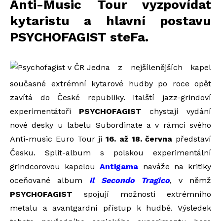
Anti-Music Tour vyzpovídat
kytaristu a hlavní postavu
PSYCHOFAGIST steFa.
Jedna z nejšílenějších kapel
současné extrémní kytarové hudby po roce opět
zavítá do České republiky. Italští jazz-grindoví
experimentátoři
PSYCHOFAGIST
chystají vydání
nové desky u labelu Subordinate a v rámci svého
Anti-music Euro Tour ji
16. až 18. června
představí
Česku. Split-album s polskou experimentální
grindcorovou kapelou
Antigama
naváže na kritiky
oceňované album
Il Secondo Tragico
, v němž
PSYCHOFAGIST
spojují možnosti extrémního
metalu a avantgardní přístup k hudbě. Výsledek