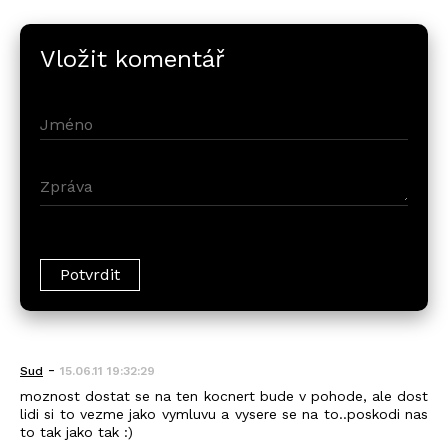
Vložit komentář
-
Sud
15.06.11 19:32:29
moznost dostat se na ten kocnert bude v pohode, ale dost
lidi si to vezme jako vymluvu a vysere se na to..poskodi nas
to tak jako tak :)