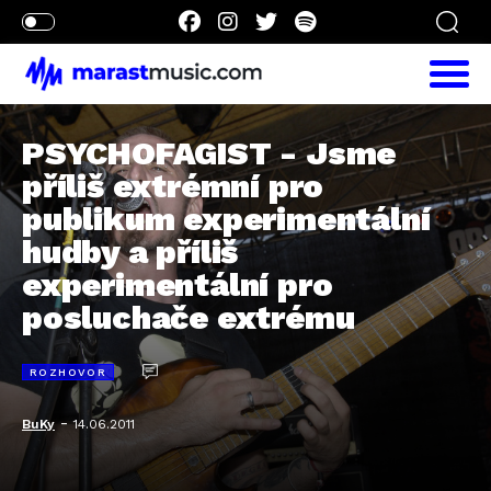
PSYCHOFAGIST - Jsme
příliš extrémní pro
publikum experimentální
hudby a příliš
experimentální pro
posluchače extrému
ROZHOVOR
-
BuKy
14.06.2011