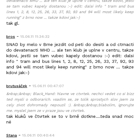
devatenacti MHD ... ale ten klub je uplne v centru, takze kdovi, jestli
se tam vubec kapely dostanou :-) edit: dalsi info " tram and bus
lines 1, 2, 8, 12, 25, 26, 33, 37, 92, 93 and 94 will most likely keep
running" z brno now ... takze kdovi jak:-)
tak gl.
-
bros
15.06.11 11:34:32
SNAD by melo v Brne jezdit od peti do desiti a od ctrnacti
do devatenacti MHD ... ale ten klub je uplne v centru, takze
kdovi, jestli se tam vubec kapely dostanou :-) edit: dalsi
info " tram and bus lines 1, 2, 8, 12, 25, 26, 33, 37, 92, 93
and 94 will most likely keep running" z brno now ... takze
kdovi jak:-)
-
brutusáček
15.06.11 00:47:07
&nbsp;&nbsp; Black_Hand: hlavne ve ctvrtek. nechci vedet co si bizz
ted mysli o odborarich. vsadim se, ze tolik sprostych slov jsem za
cely zivot dohromady nepouzil :). &nbsp;&nbsp;blabolim, ignorujte
me. myslel jsem ze v praze jsou ve ctvrtek.
tak kluků ve čtvrtek se to v brně dotkne....teda snad moc
né
-
Stana
15.06.11 00:40:44