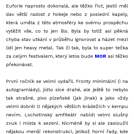
Euforie naprosto dokonalá, ale těžko říct, jestli měl
dav větší radost z hokeje nebo z poslední kapely,
která uměla z této atmosféry ke svému prospěchu
vytěžit vše, co to jen šlo. Byla by totiž asi pěkná
chyba stav utkání v průběhu ignorovat a házet mezi
lidi jen heavy metal. Tak či tak, byla to super tečka
za celým festivalem, který letos bude
MOR
asi těžko
překonávat.
První ročník se velmi vydařil. Fronty minimální (i na
autogramiády), jídlo sice drahé, ale ještě to nebylo
tak strašné, pivo plzeňské (jak jinak) a jako vždy
velmi dobré! O nějakých větších krádežích v kempu
nevím. Lochotínský amfiteátr nabídl velmi slušný
zvuk i místa k sezení. Nicméně by si ale zasloužil
nějakou menší rekonstrukci, jelikož horní řady, kde