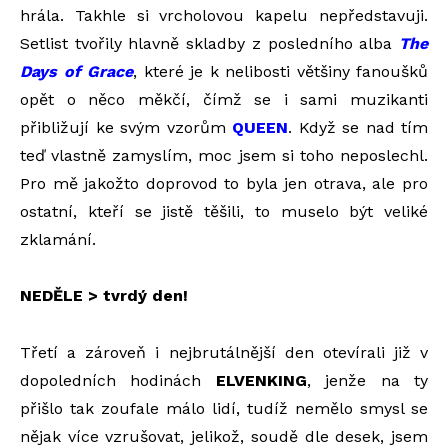
hrála. Takhle si vrcholovou kapelu nepředstavuji.
Setlist tvořily hlavně skladby z posledního alba
The
Days of Grace
, které je k nelibosti většiny fanoušků
opět o něco měkčí, čímž se i sami muzikanti
přibližují ke svým vzorům
QUEEN
. Když se nad tím
teď vlastně zamyslím, moc jsem si toho neposlechl.
Pro mě jakožto doprovod to byla jen otrava, ale pro
ostatní, kteří se jistě těšili, to muselo být veliké
zklamání.
NEDĚLE > tvrdý den!
Třetí a zároveň i nejbrutálnější den otevírali již v
dopoledních hodinách
ELVENKING
, jenže na ty
přišlo tak zoufale málo lidí, tudíž nemělo smysl se
nějak více vzrušovat, jelikož, soudě dle desek, jsem