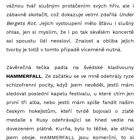
vážnou tvář slušným protáčením svých hřív, ale i
zábavně skotačit, což dokazuje velmi zdařilá
Under
Bergets Rot
. Jejich vystoupení mělo šťávu i slušný
ohlas, jen si myslím, že i po tak skvělém koncertě
asi spoustu lidí neosloví. Znalost a obliba jejich
tvorby je totiž v tomto případě víceméně nutná.
Závěrečná tečka padla na švédské kladivouny
HAMMERFALL
. Ze začátku se ve mně odehrály ryze
schizofrenní pocity, když jsem nevěděl, jestli mám
sledovat poslední kapelu festivalu, u které ctím jen
první tři alba, nebo jestli mám spíše fandit našim
českým hokejistům, kteří tvrdě bojovali o zlaté
medaile s Rusy odehrávající se hned vedle na
dovezeném plátně. Kurňa, bylo to těžké, ale stíhal
jsem oboje. HAMMERFALL jsou komerční, to si