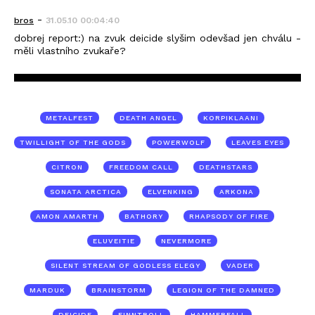
-
bros
31.05.10 00:04:40
dobrej report:) na zvuk deicide slyšim odevšad jen chválu -
měli vlastního zvukaře?
METALFEST
DEATH ANGEL
KORPIKLAANI
TWILLIGHT OF THE GODS
POWERWOLF
LEAVES EYES
CITRON
FREEDOM CALL
DEATHSTARS
SONATA ARCTICA
ELVENKING
ARKONA
AMON AMARTH
BATHORY
RHAPSODY OF FIRE
ELUVEITIE
NEVERMORE
SILENT STREAM OF GODLESS ELEGY
VADER
MARDUK
BRAINSTORM
LEGION OF THE DAMNED
DEICIDE
FINNTROLL
HAMMERFALL