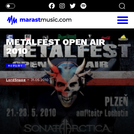
METALFEST OPEN AIR
2010
REPORT
-
LordSnape
31.05.2010