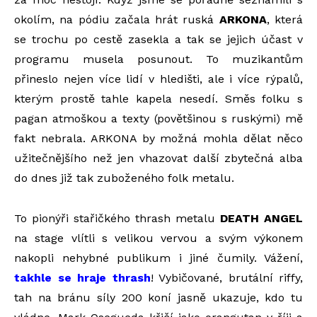
okolím, na pódiu začala hrát ruská
ARKONA
, která
se trochu po cestě zasekla a tak se jejich účast v
programu musela posunout. To muzikantům
přineslo nejen více lidí v hledišti, ale i více rýpalů,
kterým prostě tahle kapela nesedí. Směs folku s
pagan atmoškou a texty (povětšinou s ruskými) mě
fakt nebrala. ARKONA by možná mohla dělat něco
užitečnějšího než jen vhazovat další zbytečná alba
do dnes již tak zuboženého folk metalu.
To pionýři stařičkého thrash metalu
DEATH ANGEL
na stage vlítli s velikou vervou a svým výkonem
nakopli nehybné publikum i jiné čumily. Vážení,
takhle se hraje thrash
! Vybičované, brutální riffy,
tah na bránu síly 200 koní jasně ukazuje, kdo tu