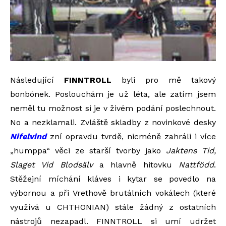
Následující
FINNTROLL
byli pro mě takový
bonbónek. Poslouchám je už léta, ale zatím jsem
neměl tu možnost si je v živém podání poslechnout.
No a nezklamali. Zvláště skladby z novinkové desky
Nifelvind
zní opravdu tvrdě, nicméně zahráli i více
„humppa“ věci ze starší tvorby jako
Jaktens Tid,
Slaget Vid Blodsälv
a hlavně hitovku
Nattfödd
.
Stěžejní míchání kláves i kytar se povedlo na
výbornou a při Vrethově brutálních vokálech (které
využívá u CHTHONIAN) stále žádný z ostatních
nástrojů nezapadl. FINNTROLL si umí udržet