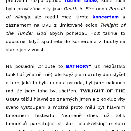
předvedli rozporuplnou
rutinní show
, která sice
byla provázána hity jako
Death in Fire
nebo
Pursuit
of Vikings
, ale rozdíl mezi tímto
koncertem
a
záznamem na DVD z limitované edice
Twilight of
the Tunder God
abych pohledal. Holt takhle to
dopadne, když spadnete do komerce a z hudby se
stane jen živnost.
Na poslední „tribute to
BATHORY
“ už nezůstalo
tolik lidí (včetně mě), ale když jsem druhý den slyšel
o tom, jaká to byla nuda a ostuda, byl jsem nakonec
rád, že jsem toho byl ušetřen.
TWILIGHT OF THE
GODS
těžili hlavně ze známých jmen a z exkluzivity
svého vystoupení a možná proto měli být hlavním
tahounem festivalu. Nicméně dnes už tolik
fanoušků pamatující si start black/viking metalu