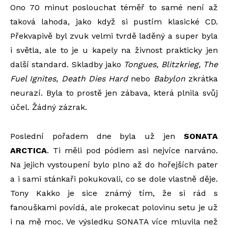
Ono 70 minut poslouchat téměř to samé není až
taková lahoda, jako když si pustím klasické CD.
Překvapivě byl zvuk velmi tvrdě laděný a super byla
i světla, ale to je u kapely na živnost prakticky jen
další standard. Skladby jako
Tongues, Blitzkrieg, The
Fuel Ignites, Death Dies Hard
nebo
Babylon
zkrátka
neurazí. Byla to prostě jen zábava, která plnila svůj
účel. Žádný zázrak.
Poslední pořadem dne byla už jen
SONATA
ARCTICA
. Ti měli pod pódiem asi nejvíce narváno.
Na jejich vystoupení bylo plno až do hořejších pater
a i sami stánkaři pokukovali, co se dole vlastně děje.
Tony Kakko je sice známý tím, že si rád s
fanouškami povídá, ale prokecat polovinu setu je už
i na mě moc. Ve výsledku SONATA více mluvila než