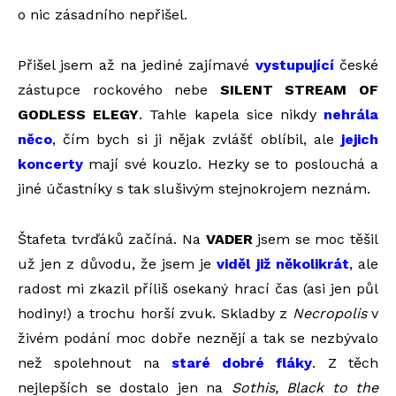
o nic zásadního nepřišel.
Přišel jsem až na jediné zajímavé
vystupující
české
zástupce rockového nebe
SILENT STREAM OF
GODLESS ELEGY
. Tahle kapela sice nikdy
nehrála
něco
, čím bych si ji nějak zvlášť oblíbil, ale
jejich
koncerty
mají své kouzlo. Hezky se to poslouchá a
jiné účastníky s tak slušivým stejnokrojem neznám.
Štafeta tvrďáků začíná. Na
VADER
jsem se moc těšil
už jen z důvodu, že jsem je
viděl již několikrát
, ale
radost mi zkazil příliš osekaný hrací čas (asi jen půl
hodiny!) a trochu horší zvuk. Skladby z
Necropolis
v
živém podání moc dobře neznějí a tak se nezbývalo
než spolehnout na
staré dobré fláky
. Z těch
nejlepších se dostalo jen na
Sothis, Black to the