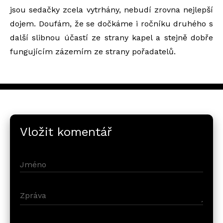
jsou sedačky zcela vytrhány, nebudí zrovna nejlepší
dojem. Doufám, že se dočkáme i ročníku druhého s
další slibnou účastí ze strany kapel a stejně dobře
fungujícím zázemím ze strany pořadatelů.
Vložit komentář