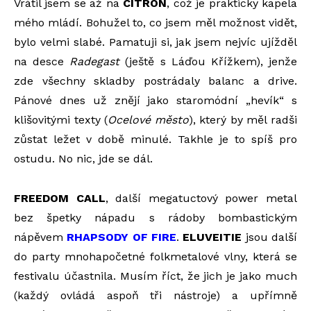
Vrátil jsem se až na
CITRON
, což je prakticky kapela
mého mládí. Bohužel to, co jsem měl možnost vidět,
bylo velmi slabé. Pamatuji si, jak jsem nejvíc ujížděl
na desce
Radegast
(ještě s Láďou Křížkem), jenže
zde všechny skladby postrádaly balanc a drive.
Pánové dnes už znějí jako staromódní „hevík“ s
klišovitými texty (
Ocelové město
), který by měl radši
zůstat ležet v době minulé. Takhle je to spíš pro
ostudu. No nic, jde se dál.
FREEDOM CALL
, další megatuctový power metal
bez špetky nápadu s rádoby bombastickým
nápěvem
RHAPSODY OF FIRE
.
ELUVEITIE
jsou další
do party mnohapočetné folkmetalové vlny, která se
festivalu účastnila. Musím říct, že jich je jako much
(každý ovládá aspoň tři nástroje) a upřímně