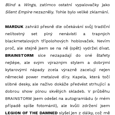
Blind
a
Wings
, zatímco ostatní vypalovačky jako
Silent Empire
nezazněly. Tohle bylo veliké zklamání.
MARDUK
zahráli přesně dle očekávání svůj tradiční
nelítostný set plný nenávisti a trapných
blackmetalových třípolohových hoblovaček. Nevím
proč, ale stejně jsem se na ně (opět) vydržel dívat.
BRAINSTORM
sice nezapadají do oné štafety
nejlépe, ale svým výrazným stylem a dobrými
kytarovými nápady zcela výrazně zacelují nejen
německé power metalové díry. Kapela, která točí
slibné desky, ale naživo dokáže předvést strhující a
dobrou show plnou skvělých skladeb. V průběhu
BRAINSTORM jsem odešel na autogramiádu (v mém
případě spíše fotománii), ale kvůli zdržení jsem
LEGION OF THE DAMNED
slyšel jen z dálky, což mě