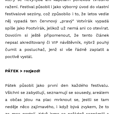
ražení. Festival působil i jako výborný úvod do vlastní
festivalové sezóny, což způsobilo i to, že letos vedle
něj vypadá ten červnový „pravý“ Votvírák vypadá
spíše jako Pootvírák, jelikož už nemá ani co otevírat.
Dovolím si ještě připomenout, že tento článek
nepsal akreditovaný či VIP návštěvník, nýbrž pouhý
čumil a posluchač, jenž si vše řádně zaplatil a
poctivě vystál.
PÁTEK > rozjezd!
Pátek působil jako první den každého festivalu.
Všichni se zabydlují, seznamují se sousedy, areálem
a občas jdou na plac mrknout se, jestli se tam
neděje něco zajímavého, i když bývá zvykem, že to
za moc nestojí. Když jsme se pořádně seznámili s