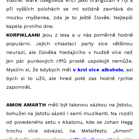
vládne. Mark Osegueda křičí jako orangutan v říji a
při vyšších polohách se mi solidně zavrtává do
mozku myšlenka, zda je to ještě člověk. Nejlepší
kapela prvního dne.
KORPIKLAANI
jsou z lesa a u nás poměrně hodně
populární. Jejich chlastací party sice většinou
neurazí, ale člověka hledajícího v hudbě více než
jen pár punkových riffů prostě uspokojit nemůže.
Myslím si, že kdybych měl
v krvi více alkoholu
, asi
bych si to užil, ale hned poté zas hodně rychle
zapomněl.
AMON AMARTH
měli být takovou sázkou na jistotu,
bohužel na jistotu sázeli i sami muzikanti. Na rozdíl
od povedeného setu v Abatonu, kde se Johan Hegg
trochu více odvázal, na Metalfestu „Amoni“