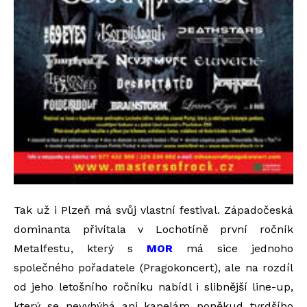
Tak už i Plzeň má svůj vlastní festival. Západočeská
dominanta přivítala v Lochotíně první ročník
Metalfestu, který s
MOR
má sice jednoho
společného pořadatele (Pragokoncert), ale na rozdíl
od jeho letošního ročníku nabídl i slibnější line-up,
který se nevyhýbá ani kapelám poněkud tvrdšího