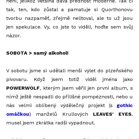
není, jelikož většina dává přednost moderně. Tak či
tak, ten, kdo zůstal a pamatuje si Quorthonovu
tvorbu nazpaměť, zřejmě nelitoval, ale to už jsou
jen spekulace. Vy, co jste to viděli, hoďte sem svůj
názor.
SOBOTA > samý alkohol!
V sobotu jsme si udělali menší výlet do plzeňského
pivovaru. Když jsem totiž viděl jména jako
POWERWOLF
, kterým jsem věřil jen první album, s
nímž ještě nespadli do přílišné pompéznosti, nebo u
nás velmi oblíbený výdělečný projekt (s
gothic
omáčkou
) manželů Krullových
LEAVES' EYES
,
musel jsem zkrátka radši vypadnout.