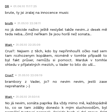
-
DR
01.06.10 11:17:25
brute, ty jsi zralej na innocence music
-
bruth
31.05.10 22:38:11
no já deicide naživo ještě neslyšel takže nevim..z desek mě
teda neba...čimž neřikam že jsou horší než sonata..
-
Wajt
31.05.10 22:25:09
CrusT: Nejsem z těch, kdo by nepřimhouřil očko nad sem
tam rozhozenym kopákem, nicméně v tomhle případě to
byl fakt průser, nemůžu si pomoct. Marduk v tomhle
ohledu v přijatelných mezích, u Vader to bilo do uší...
-
CrusT
31.05.10 22:09:19
brambory z Vader, jo? no nevim nevim, jestli zase
neprehanite ;-)
-
Wajt
31.05.10 21:50:14
No já nevim, sonáta paprika šla vždy mimo mě, každopádně
to, co se tam zdálky doneslo k mým sluchovodům, byl