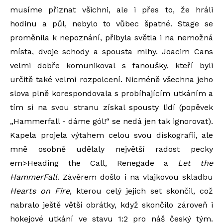
musíme přiznat všichni, ale i přes to, že hráli
hodinu a půl, nebylo to vůbec špatné. Stage se
proměnila k nepoznání, přibyla světla i na nemožná
místa, dvoje schody a spousta mlhy. Joacim Cans
velmi dobře komunikoval s fanoušky, kteří byli
určitě také velmi rozpolcení. Nicméně všechna jeho
slova plně korespondovala s probíhajícím utkáním a
tím si na svou stranu získal spousty lidí (popěvek
„Hammerfall - dáme gól!“ se nedá jen tak ignorovat).
Kapela projela výtahem celou svou diskografii, ale
mně osobně udělaly největší radost pecky
em>Heading the Call, Renegade a
Let the
HammerFall
. Závěrem došlo i na vlajkovou skladbu
Hearts on Fire
, kterou celý jejich set skončil, což
nabralo ještě větší obrátky, když skončilo zároveň i
hokejové utkání ve stavu 1:2 pro náš český tým.