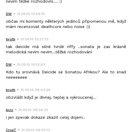
nevim těžké rozhodovní.... :)
-
DW
31.05.10 13:54:51
občas mi komenty některých jedinců připomenou mě, když
mám recenzovat deathcore nebo noise :))
-
bruth
31.05.10 10:27:12
tak deicide má silné tvrdé riffy ..sonata je zas krásně
melodická nevim nevim...těžké rozhodování
-
DW
31.05.10 10:12:43
Kdo tu srovnává Deicide se Sonatou Afrikou? Ale to snad
neeeeeeee
-
bruth
31.05.10 09:43:29
obzvlášt když je divnej, teplej a vykroucenej...
-
bizz
31.05.10 09:34:23
i jen zpevak dokaze zkazit celej dojem..
-
CrusT
31.05.10 09:32:13