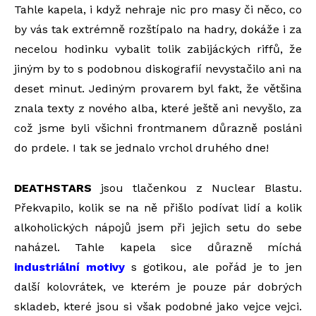
Tahle kapela, i když nehraje nic pro masy či něco, co
by vás tak extrémně rozštípalo na hadry, dokáže i za
necelou hodinku vybalit tolik zabijáckých riffů, že
jiným by to s podobnou diskografií nevystačilo ani na
deset minut. Jediným provarem byl fakt, že většina
znala texty z nového alba, které ještě ani nevyšlo, za
což jsme byli všichni frontmanem důrazně posláni
do prdele. I tak se jednalo vrchol druhého dne!
DEATHSTARS
jsou tlačenkou z Nuclear Blastu.
Překvapilo, kolik se na ně přišlo podívat lidí a kolik
alkoholických nápojů jsem při jejich setu do sebe
naházel. Tahle kapela sice důrazně míchá
industriální motivy
s gotikou, ale pořád je to jen
další kolovrátek, ve kterém je pouze pár dobrých
skladeb, které jsou si však podobné jako vejce vejci.