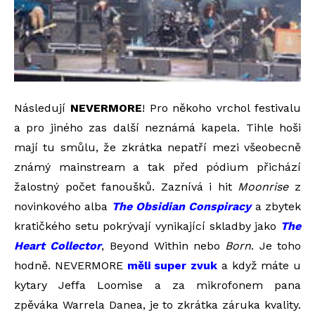
Následují
NEVERMORE
! Pro někoho vrchol festivalu
a pro jiného zas další neznámá kapela. Tihle hoši
mají tu smůlu, že zkrátka nepatří mezi všeobecně
známý mainstream a tak před pódium přichází
žalostný počet fanoušků. Zaznívá i hit
Moonrise
z
novinkového alba
The Obsidian Conspiracy
a zbytek
kratičkého setu pokrývají vynikající skladby jako
The
Heart Collector
, Beyond Within nebo
Born
. Je toho
hodně. NEVERMORE
měli super zvuk
a když máte u
kytary Jeffa Loomise a za mikrofonem pana
zpěváka Warrela Danea, je to zkrátka záruka kvality.