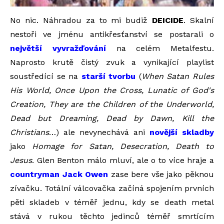
No nic. Náhradou za to mi budiž
DEICIDE
. Skalní
nestoři ve jménu antikřesťanství se postarali o
největší vyvražďování
na celém Metalfestu.
Naprosto krutě čistý zvuk a vynikající playlist
soustředící se na
starší tvorbu
(
When Satan Rules
His World, Once Upon the Cross, Lunatic of God's
Creation, They are the Children of the Underworld,
Dead but Dreaming, Dead by Dawn, Kill the
Christians
…) ale nevynechává ani
novější skladby
jako
Homage for Satan, Desecration, Death to
Jesus
. Glen Benton málo mluví, ale o to více hraje a
countryman Jack Owen
zase bere vše jako pěknou
zívačku. Totální válcovačka začíná spojením prvních
pěti skladeb v téměř jednu, kdy se death metal
stává v rukou těchto jedinců téměř smrtícím