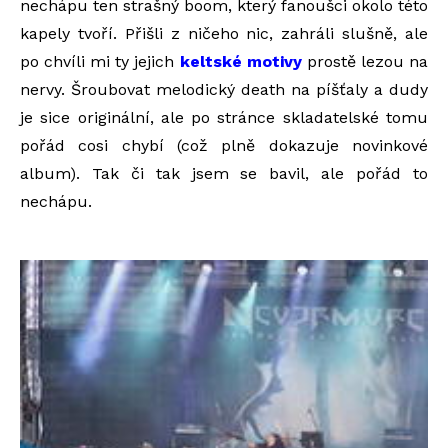
nechápu ten strašný boom, který fanoušci okolo této
kapely tvoří. Přišli z ničeho nic, zahráli slušně, ale
po chvíli mi ty jejich
keltské motivy
prostě lezou na
nervy. Šroubovat melodický death na píšťaly a dudy
je sice originální, ale po stránce skladatelské tomu
pořád cosi chybí (což plně dokazuje novinkové
album). Tak či tak jsem se bavil, ale pořád to
nechápu.