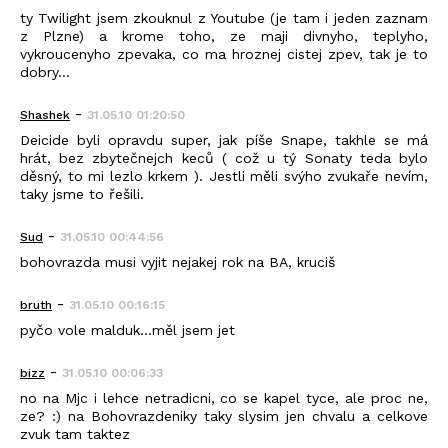
ty Twilight jsem zkouknul z Youtube (je tam i jeden zaznam
z Plzne) a krome toho, ze maji divnyho, teplyho,
vykroucenyho zpevaka, co ma hroznej cistej zpev, tak je to
dobry...
-
Shashek
31.05.10 01:20:50
Deicide byli opravdu super, jak píše Snape, takhle se má
hrát, bez zbytečnejch keců ( což u tý Sonaty teda bylo
děsný, to mi lezlo krkem ). Jestli měli svýho zvukaře nevím,
taky jsme to řešili.
-
Sud
31.05.10 00:44:56
bohovrazda musi vyjit nejakej rok na BA, kruciš
-
bruth
31.05.10 00:16:15
pyčo vole malduk...měl jsem jet
-
bizz
31.05.10 00:06:33
no na Mjc i lehce netradicni, co se kapel tyce, ale proc ne,
ze? :) na Bohovrazdeniky taky slysim jen chvalu a celkove
zvuk tam taktez