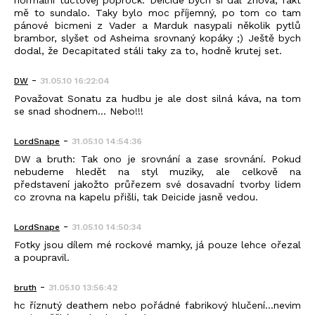
normální tuctovej poprock. Deicide bych si dal znova, fakt
mě to sundalo. Taky bylo moc příjemný, po tom co tam
pánové bicmeni z Vader a Marduk nasypali několik pytlů
brambor, slyšet od Asheima srovnaný kopáky ;) Ještě bych
dodal, že Decapitated stáli taky za to, hodně krutej set.
-
DW
31.05.10 16:22:04
Považovat Sonatu za hudbu je ale dost silná káva, na tom
se snad shodnem... Nebo!!!
-
LordSnape
31.05.10 14:54:36
DW a bruth: Tak ono je srovnání a zase srovnání. Pokud
nebudeme hledět na styl muziky, ale celkově na
představení jakožto průřezem své dosavadní tvorby lidem
co zrovna na kapelu přišli, tak Deicide jasně vedou.
-
LordSnape
31.05.10 14:50:34
Fotky jsou dílem mé rockové mamky, já pouze lehce ořezal
a poupravil.
-
bruth
31.05.10 13:56:42
hc říznutý deathem nebo pořádné fabrikový hlučení...nevim