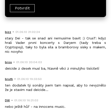
-
bizz
01.06.10 21:02:24
stary Dei - tak se snad ani nemusime bavit :) CrusT: kdyz
hrali Vader prvni koncerty s Daryem (tady treba s
Cryptopsy), taky to byla sila a bramborovy sisky s makem,
nic novyho
-
bros
01.06.10 20:04:03
deicide z desek musí ba, hlavně věci z minulýho tisíciletí
-
bruth
01.06.10 19:33:50
ten dodatek tý sonáty jsem tam napsal, aby to nevyznělo
že je stavim nad deicide...
-
DW
01.06.10 16:21:03
nebo ještě hůř - na innocens music.