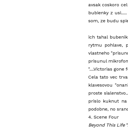
avsak coskoro cel
bubienky z usi....
som, ze budu spiev
ich tahal bubenik
rytmu pohlave, p
vlastneho "prisun
prisunul mikrofon,
"....Victorias gon
Cela tato vec trv
klavesovou "onan
proste sialenstvo..
prislo kuknut na
podobne, no sranda
4. Scene Four
Beyond This Life
"