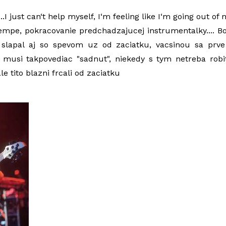
...I just can‘t help myself, I‘m feeling like I‘m going out of 
empe, pokracovanie predchadzajucej instrumentalky.... B
slapal aj so spevom uz od zaciatku, vacsinou sa prve 
 musi takpovediac "sadnut", niekedy s tym netreba robit
le tito blazni frcali od zaciatku