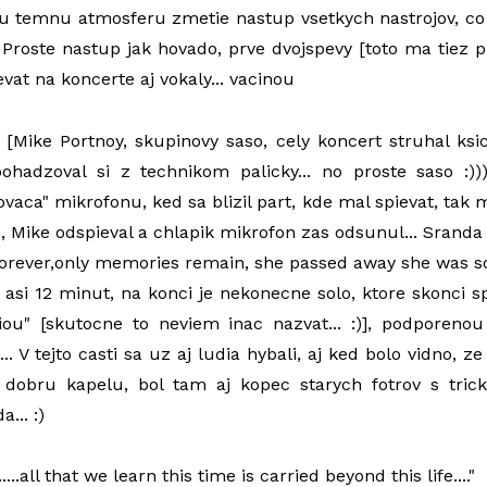
u temnu atmosferu zmetie nastup vsetkych nastrojov, co 
. Proste nastup jak hovado, prve dvojspevy [toto ma tiez 
at na koncerte aj vokaly... vacinou
 [Mike Portnoy, skupinovy saso, cely koncert struhal ksich
ohadzoval si z technikom palicky... no proste saso :)))
ovaca" mikrofonu, ked sa blizil part, kde mal spievat, tak
 Mike odspieval a chlapik mikrofon zas odsunul... Sranda 
e forever,only memories remain, she passed away she was so
a asi 12 minut, na konci je nekonecne solo, ktore skonci s
iou" [skutocne to neviem inac nazvat... :)], podporeno
... V tejto casti sa uz aj ludia hybali, aj ked bolo vidno, z
 dobru kapelu, bol tam aj kopec starych fotrov s tric
... :)
.....all that we learn this time is carried beyond this life...."