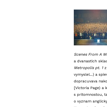
Scenes From A M
a dvanastich skla
Metropolis pt. 1
z 
vymyslel...) a spi
dopracuvava nakon
[Victoria Page) a 
s pritomnostou, ta
o vyznam anglickyc