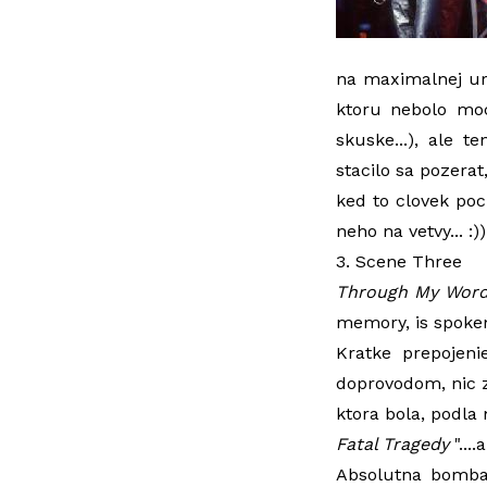
na maximalnej uro
ktoru nebolo moc
skuske...), ale 
stacilo sa pozerat
ked to clovek pocu
neho na vetvy... :))
3. Scene Three
Through My Wor
memory, is spoken
Kratke prepojen
doprovodom, nic z
ktora bola, podla
Fatal Tragedy
"...
Absolutna bomba