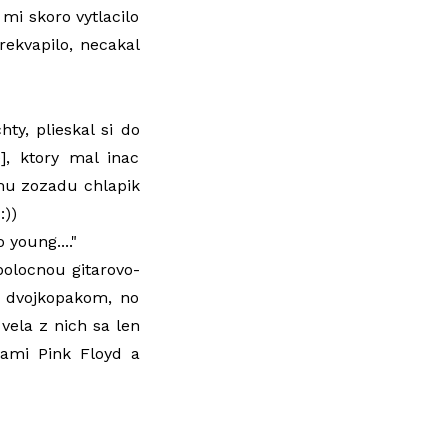
mi skoro vytlacilo
prekvapilo, necakal
ty, plieskal si do
], ktory mal inac
 mu zozadu chlapik
:))
 young...."
polocnou gitarovo-
u dvojkopakom, no
e vela z nich sa len
kami Pink Floyd a