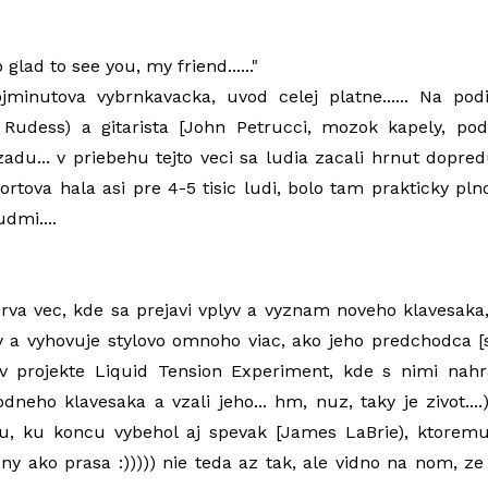
so glad to see you, my friend......"
ojminutova vybrnkavacka, uvod celej platne...... Na po
 Rudess) a gitarista [John Petrucci, mozok kapely, pod
zadu... v priebehu tejto veci sa ludia zacali hrnut dopred
tova hala asi pre 4-5 tisic ludi, bolo tam prakticky plno
dmi....
rva vec, kde sa prejavi vplyv a vyznam noveho klavesak
 a vyhovuje stylovo omnoho viac, ako jeho predchodca [s
i v projekte Liquid Tension Experiment, kde s nimi nah
odneho klavesaka a vzali jeho... hm, nuz, taky je zivot...
u, ku koncu vybehol aj spevak [James LaBrie), ktoremu 
cny ako prasa :))))) nie teda az tak, ale vidno na nom, ze