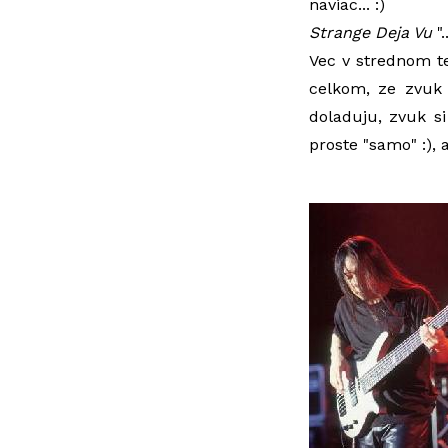
naviac... :)
Strange Deja Vu
".
Vec v strednom t
celkom, ze zvuk 
doladuju, zvuk si
proste "samo" :), a