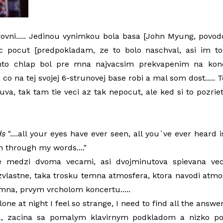
vni..... Jedinou vynimkou bola basa [John Myung, povodo
 pocut [predpokladam, ze to bolo naschval, asi im to 
tento chlap bol pre mna najvacsim prekvapenim na kon
, co na tej svojej 6-strunovej base robi a mal som dost..... T
va, tak tam tie veci az tak nepocut, ale ked si to pozriet
ds
"....all your eyes have ever seen, all you`ve ever heard
 through my words...."
ie medzi dvoma vecami, asi dvojminutova spievana vec
vlastne, taka trosku temna atmosfera, ktora navodi atmo
 mna, prvym vrcholom koncertu.....
.alone at night I feel so strange, I need to find all the answ
, zacina sa pomalym klavirnym podkladom a nizko p