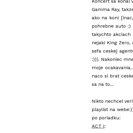
Koncert sa konal 
Gamma Ray, takze 
ako na koni [inac
pohrebne auto :) 
takychto akciach 
nejaki King Zero, 
sefa ceskej agent
:))). Nakoniec mn
moje ocakavania..
naco si brat cesk
sa na to...
Nikto nechcel veri
playlist na webe:)
po poriadku:
ACT I
: