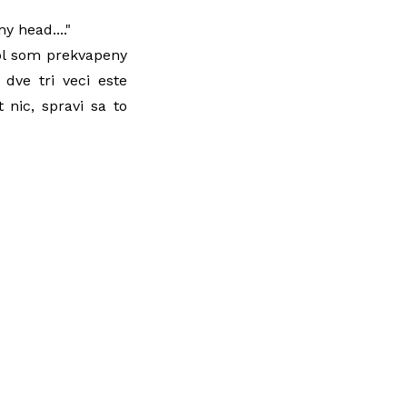
my head...."
ol som prekvapeny
dve tri veci este
 nic, spravi sa to