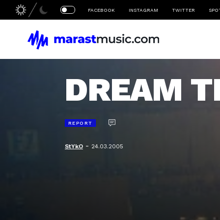
FACEBOOK
INSTAGRAM
TWITTER
SPO
DREAM T
REPORT
-
StYkO
24.03.2005