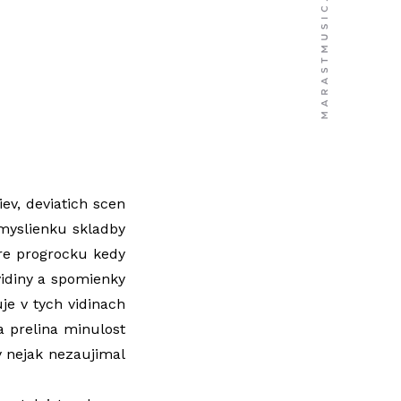
ev, deviatich scen
 myslienku skladby
ere progrocku kedy
 vidiny a spomienky
je v tych vidinach
sa prelina minulost
dy nejak nezaujimal