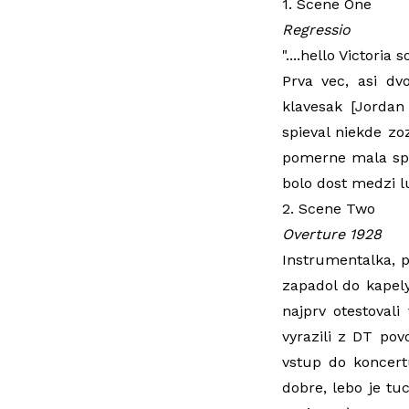
1. Scene One
Regressio
"....hello Victoria 
Prva vec, asi dv
klavesak [Jordan
spieval niekde zo
pomerne mala spor
bolo dost medzi lu
2. Scene Two
Overture 1928
Instrumentalka, p
zapadol do kapely
najprv otestoval
vyrazili z DT pov
vstup do koncert
dobre, lebo je tu