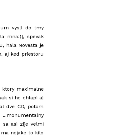
dium vysli do tmy
la mna:)], spevak
u, hala Novesta je
, aj ked priestoru
a, ktory maximalne
ak si ho chlapi aj
ral dve CD, potom
.) ...monumentalny
sa asi zije velmi
 ma nejake to kilo