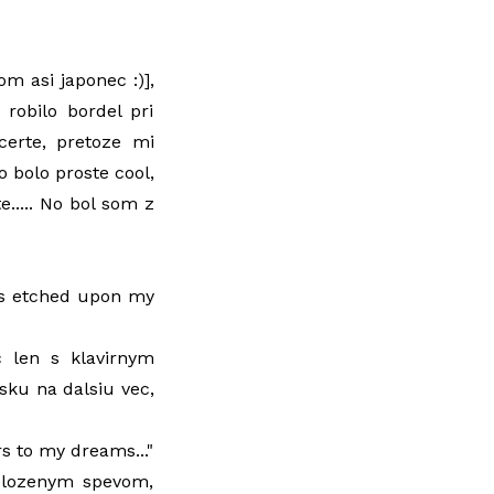
m asi japonec :)],
robilo bordel pri
certe, pretoze mi
o bolo proste cool,
e..... No bol som z
 is etched upon my
 len s klavirnym
sku na dalsiu vec,
ers to my dreams..."
olozenym spevom,