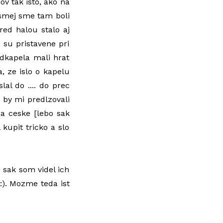
v tak isto, ako na
osmej sme tam boli
red halou stalo aj
 su pristavene pri
edkapela mali hrat
a, ze islo o kapelu
al do .... do prec
 by mi predlzovali
za ceske [lebo sak
kupit tricko a slo
o sak som videl ich
 :). Mozme teda ist