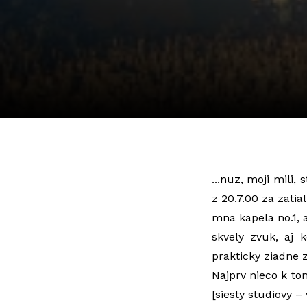
...nuz, moji mili
z 20.7.00 za zatia
mna kapela no.1, 
skvely zvuk, aj 
prakticky ziadne z
Najprv nieco k t
[siesty studiovy – 