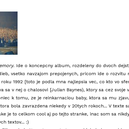
emory
. Ide o koncepcny album, rozdeleny do dvoch dejsti
dieb, vsetko navzajom prepojenych, pricom ide o rozvitu
roku 1992 [toto je podla mna najlepsia vec, co kto vo sf
eva sa v nej o chalosovi [Julian Baynes), ktory sa cez svoje
iec k tomu, ze je reinkarnaciou baby, ktora sa mu zjavu
ktora bola zavrazdena niekedy v 20tych rokoch... V texte 
ke je to celkom cool aj po tejto stranke, inac som sa nik
h textov... :)