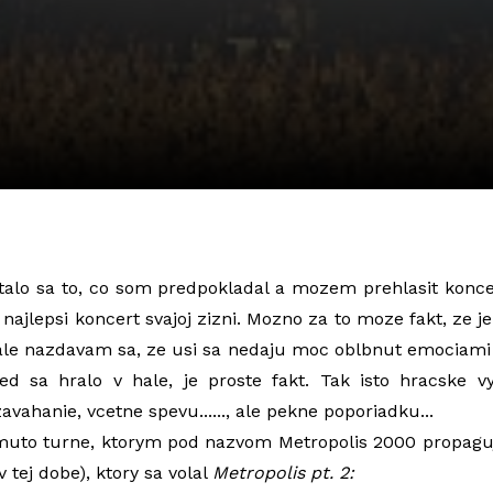
, stalo sa to, co som predpokladal a mozem prehlasit kon
l najlepsi koncert svajoj zizni. Mozno za to moze fakt, ze j
ale nazdavam sa, ze usi sa nedaju moc oblbnut emociami 
ked sa hralo v hale, je proste fakt. Tak isto hracske v
avahanie, vcetne spevu......, ale pekne poporiadku...
omuto turne, ktorym pod nazvom Metropolis 2000 propagu
v tej dobe), ktory sa volal
Metropolis pt. 2: