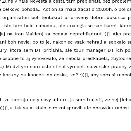
v Zline v hale Novesta a cesta tam prebiehala bez problemo
celkovo pohoda... Action sa mala zacat o 20.00h, o pol 
, organizatori boli tentokrat pripraveny dobre, dokonca p
- iste tam bolo nahodou, ale analogia so sanitkami, ktore
[aj na Iron Maiden) sa nedala neprehliadnut :))]. Ako pr
ani boh nevie, co to je, nakoniec vsak nehrali a sepkalo s
ury, ktora sem DT pritiahla, ale tour manager DT ich posl
e osobne to aj vyhovovalo, ze nebola predkapela, zbytocne
.:) Medzitym som este stihol vymenit slovenske prachy 
e koruny na koncert do ceska, ze? :)))], aby som si mohol 
t, ze zahraju cely novy album, ja som frajeril, ze hej [leb
))))], a tak sa aj stalo, cim mi spravili ale obrovsku radost