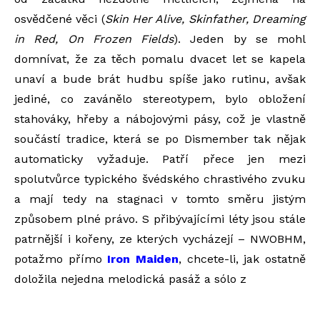
osvědčené věci (
Skin Her Alive, Skinfather, Dreaming
in Red, On Frozen Fields
). Jeden by se mohl
domnívat, že za těch pomalu dvacet let se kapela
unaví a bude brát hudbu spíše jako rutinu, avšak
jediné, co zavánělo stereotypem, bylo obložení
stahováky, hřeby a nábojovými pásy, což je vlastně
součástí tradice, která se po Dismember tak nějak
automaticky vyžaduje. Patří přece jen mezi
spolutvůrce typického švédského chrastivého zvuku
a mají tedy na stagnaci v tomto směru jistým
způsobem plné právo. S přibývajícími léty jsou stále
patrnější i kořeny, ze kterých vycházejí – NWOBHM,
potažmo přímo
Iron Maiden
, chcete-li, jak ostatně
doložila nejedna melodická pasáž a sólo z