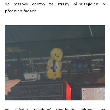
do masové odezvy ze strany přihlížejících, v
předních řadách
od začátku nezdolně metlících, zejména na