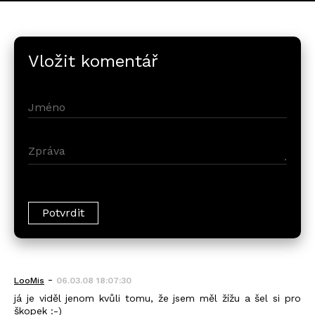
Vložit komentář
-
LooMis
06.03.08 18:07:30
já je viděl jenom kvůli tomu, že jsem měl žížu a šel si pro
škopek :-)