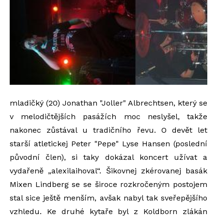
mladičký (20) Jonathan "Joller" Albrechtsen, který se
v melodičtějších pasážích moc neslyšel, takže
nakonec zůstával u tradičního řevu. O devět let
starší atletickej Peter "Pepe" Lyse Hansen (poslední
původní člen), si taky dokázal koncert užívat a
vydařeně „alexilaihoval“. Šikovnej zkérovanej basák
Mixen Lindberg se se široce rozkročeným postojem
stal sice ještě menším, avšak nabyl tak sveřepějšího
vzhledu. Ke druhé kytaře byl z Koldborn zlákán