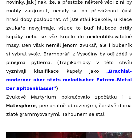
novinky, jak jinak, že, a přestože některé věci z ní by
mohly zaujmout, nedaly se po převážnout část
hrací doby poslouchat. Ať jste stáli kdekoliv, u klece
zvukaře nevyjímaje, všude to buď hluboce drtily
kopáky nebo se vše kupilo do neidentifikovatelné
masy. Den však neměl jenom zvukař, ale i bubeník
si vybral svoje. Bramboráři z Vysočiny by odjížděli s
plnejma pytlema. (Tragikomicky v této chvíli
vyznívají klasifikace kapely jako
„Brachial-
moderner aber stets melodischer Extrem-Metal
Der Spitzenklasse!“
)
Zvukové Martyrium pokračovalo zpočátku i u
Hatesphere
, personálně obrozenými, čerstvě doma
zlatě grammyovanými. Tahounem se stal