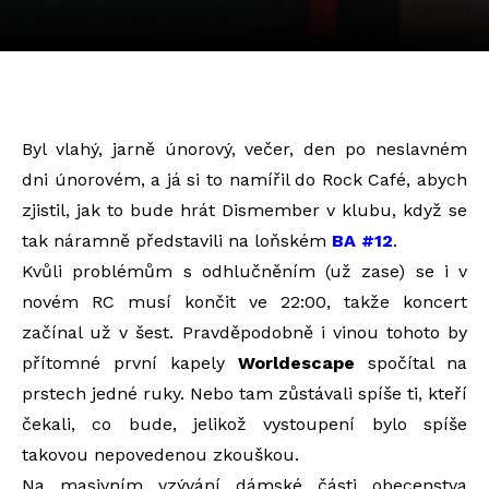
Byl vlahý, jarně únorový, večer, den po neslavném
dni únorovém, a já si to namířil do Rock Café, abych
zjistil, jak to bude hrát Dismember v klubu, když se
tak náramně představili na loňském
BA #12
.
Kvůli problémům s odhlučněním (už zase) se i v
novém RC musí končit ve 22:00, takže koncert
začínal už v šest. Pravděpodobně i vinou tohoto by
přítomné první kapely
Worldescape
spočítal na
prstech jedné ruky. Nebo tam zůstávali spíše ti, kteří
čekali, co bude, jelikož vystoupení bylo spíše
takovou nepovedenou zkouškou.
Na masivním vzývání dámské části obecenstva