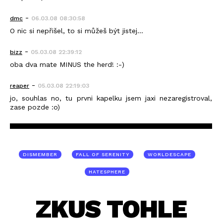
-
dmc
06.03.08 08:30:58
O nic si nepřišel, to si můžeš být jistej...
-
bizz
05.03.08 22:39:12
oba dva mate MINUS the herd! :-)
-
reaper
05.03.08 22:19:03
jo, souhlas no, tu prvni kapelku jsem jaxi nezaregistroval,
zase pozde :o)
DISMEMBER
FALL OF SERENITY
WORLDESCAPE
HATESPHERE
ZKUS TOHLE