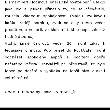
Dismember! Hodinové energické vystoupení uteklo
jako nic a jelikož přineslo to, co se očekávalo,
musela vládnout spokojenost. (Malou zvukovou
kaňku raději pominu, zvuk se celý tento večer
prostě ne a nedařil, v uších mi takhle nepískalo už
hodně dlouho.)
Vlahý, jarně únorový, večer 26. mohl lákat k
ledasjaké činnosti. Kdo přišel do RockCafé, mohl
odcházet spokojený aspoň s pocitem dobře
načatého večera. Obzvláště při představě, že bylo
lehce po desáté a vyhlídka na lepší pivo v okolí
velmi reálná.
GhAALL-ERKhA by LooMis & mART_in