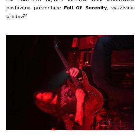
postavená prezentace
Fall Of Serenity
, využívala
předevší