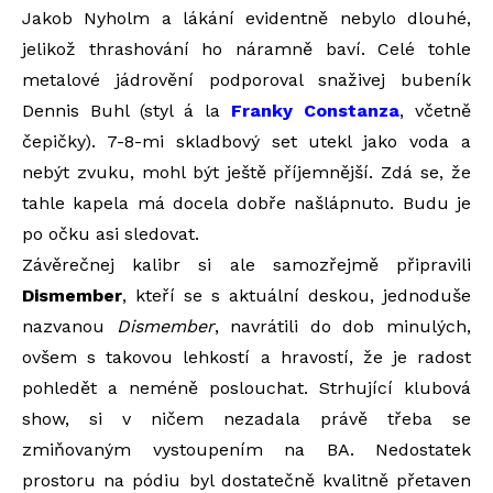
Jakob Nyholm a lákání evidentně nebylo dlouhé,
jelikož thrashování ho náramně baví. Celé tohle
metalové jádrovění podporoval snaživej bubeník
Dennis Buhl (styl á la
Franky Constanza
, včetně
čepičky). 7-8-mi skladbový set utekl jako voda a
nebýt zvuku, mohl být ještě příjemnější. Zdá se, že
tahle kapela má docela dobře našlápnuto. Budu je
po očku asi sledovat.
Závěrečnej kalibr si ale samozřejmě připravili
Dismember
, kteří se s aktuální deskou, jednoduše
nazvanou
Dismember
, navrátili do dob minulých,
ovšem s takovou lehkostí a hravostí, že je radost
pohledět a neméně poslouchat. Strhující klubová
show, si v ničem nezadala právě třeba se
zmiňovaným vystoupením na BA. Nedostatek
prostoru na pódiu byl dostatečně kvalitně přetaven