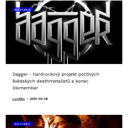
NOVINKA
Dagger - hardrockový projekt poctivých
švédských deathmetalistů a konec
Dismember
-
LooMis
2011-10-18
NOVINKA