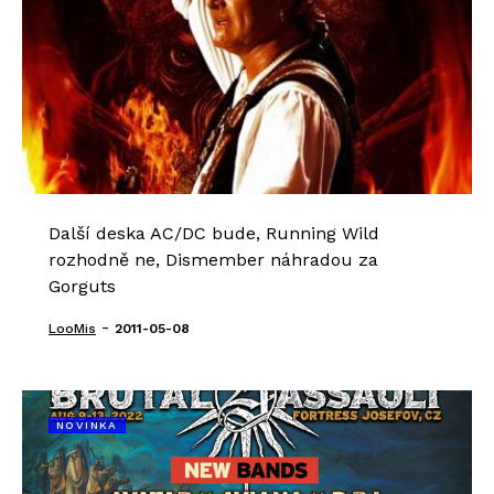
Další deska AC/DC bude, Running Wild
rozhodně ne, Dismember náhradou za
Gorguts
-
LooMis
2011-05-08
NOVINKA