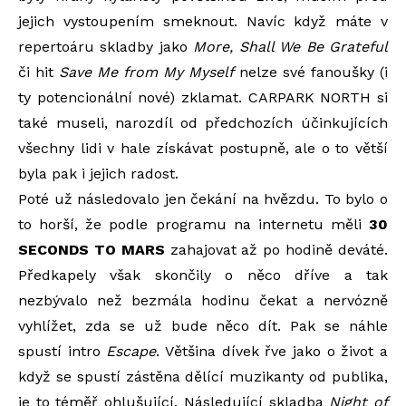
jejich vystoupením smeknout. Navíc když máte v
repertoáru skladby jako
More, Shall We Be Grateful
či hit
Save Me from My Myself
nelze své fanoušky (i
ty potencionální nové) zklamat. CARPARK NORTH si
také museli, narozdíl od předchozích účinkujících
všechny lidi v hale získávat postupně, ale o to větší
byla pak i jejich radost.
Poté už následovalo jen čekání na hvězdu. To bylo o
to horší, že podle programu na internetu měli
30
SECONDS TO MARS
zahajovat až po hodině deváté.
Předkapely však skončily o něco dříve a tak
nezbývalo než bezmála hodinu čekat a nervózně
vyhlížet, zda se už bude něco dít. Pak se náhle
spustí intro
Escape
. Většina dívek řve jako o život a
když se spustí zástěna dělící muzikanty od publika,
je to téměř ohlušující. Následující skladba
Night of