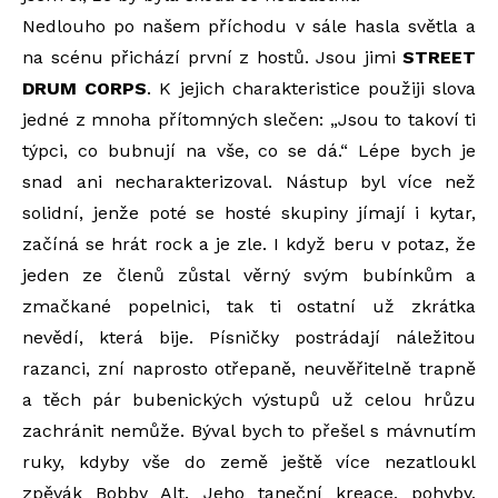
Nedlouho po našem příchodu v sále hasla světla a
na scénu přichází první z hostů. Jsou jimi
STREET
DRUM CORPS
. K jejich charakteristice použiji slova
jedné z mnoha přítomných slečen: „Jsou to takoví ti
týpci, co bubnují na vše, co se dá.“ Lépe bych je
snad ani necharakterizoval. Nástup byl více než
solidní, jenže poté se hosté skupiny jímají i kytar,
začíná se hrát rock a je zle. I když beru v potaz, že
jeden ze členů zůstal věrný svým bubínkům a
zmačkané popelnici, tak ti ostatní už zkrátka
nevědí, která bije. Písničky postrádají náležitou
razanci, zní naprosto otřepaně, neuvěřitelně trapně
a těch pár bubenických výstupů už celou hrůzu
zachránit nemůže. Býval bych to přešel s mávnutím
ruky, kdyby vše do země ještě více nezatloukl
zpěvák Bobby Alt. Jeho taneční kreace, pohyby,