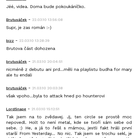
Jéé, videa. Doma bude pokoukáníčko.
-
Brutusáček
22.03.10 13:56:08
Supr, je zas román :-)
-
bizz
22.03.10 13:28:39
Brutova část dohozena
-
brutusáček
21.03.10 20:04:51
nicméně z debutu ani prd...měli na playlistu budha for mary
ale tu endali
-
brutusáček
21.03.10 20:03:38
však vpoho...byla to attack hned po hounterovi
-
LordSnape
21.03.10 15:12:51
Tak jsem na to zvědavej. Jj, ten circle se prostě moc
nepovedl. Holt to není metal, kde se tvoří sám sebe od
sebe. :) He, a já to řešil s mámou, jestli fakt hráli první
starší From Yesterday... No nic. Tak jsem se trochu sekl, je