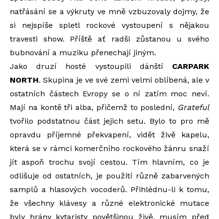
natřásání se a výkruty ve mně vzbuzovaly dojmy, že
si nejspíše spletl rockové vystoupení s nějakou
travesti show. Příště ať radši zůstanou u svého
bubnování a muziku přenechají jiným.
Jako druzí hosté vystoupili dánští
CARPARK
NORTH
. Skupina je ve své zemi velmi oblíbená, ale v
ostatních částech Evropy se o ní zatím moc neví.
Mají na kontě tři alba, přičemž to poslední,
Grateful
tvořilo podstatnou část jejich setu. Bylo to pro mě
opravdu příjemné překvapení, vidět živě kapelu,
která se v rámci komerčního rockového žánru snaží
jít aspoň trochu svojí cestou. Tím hlavním, co je
odlišuje od ostatních, je použití různě zabarvených
samplů a hlasových vocoderů. Přihlédnu-li k tomu,
že všechny klávesy a různé elektronické mutace
byly hrány kytaristy povětšinou živě, musím před