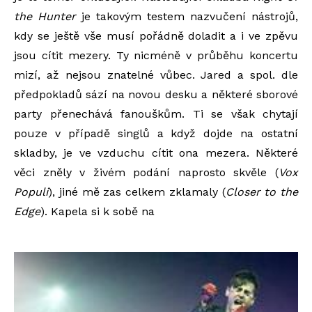
the Hunter
je takovým testem nazvučení nástrojů,
kdy se ještě vše musí pořádně doladit a i ve zpěvu
jsou cítit mezery. Ty nicméně v průběhu koncertu
mizí, až nejsou znatelné vůbec. Jared a spol. dle
předpokladů sází na novou desku a některé sborové
party přenechává fanouškům. Ti se však chytají
pouze v případě singlů a když dojde na ostatní
skladby, je ve vzduchu cítit ona mezera. Některé
věci zněly v živém podání naprosto skvěle (
Vox
Populi
), jiné mě zas celkem zklamaly (
Closer to the
Edge
). Kapela si k sobě na