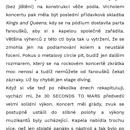
(bez jištění) na konstrukci věže pódia. Vrcholem
koncertu pak měla být poslední přídavková skladba
Kings and Queens
, kdy se na pódium dostavila parta
fanoušků, aby si s kapelou společně zařádila.
Většina výherců z této cti byla tak u vytržení, že se
zmohla jen na podlamování kolem a neustálé
focení. Pokus o metalový circle pit, budiž jen dalším
rozmarem, který se na rockovém koncertě zkrátka
moc nenosí a tudíž nemůžete od fanoušků čekat
zázraky. Už by chyběl jen stage diving.
Když si vše teď po několika dnech rekapituluji,
vychází mi, že 30 SECONDS TO MARS předvedli
velmi solidní výkon. Koncert měl grády, zvuk se
postupně ustálil do slibné polohy a výkony
muzikantů byly ucházející. Kapela nabídla trochu
více, než jen stojaté panáky s nástroji a tak bylo po