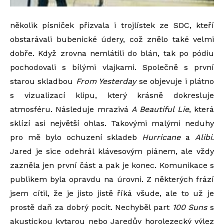
několik písniček přizvala i trojlístek ze SDC, kteří
obstarávali bubenické údery, což znělo také velmi
dobře. Když zrovna nemlátili do blán, tak po pódiu
pochodovali s bílými vlajkami. Společně s první
starou skladbou
From Yesterday
se objevuje i plátno
s vizualizací klipu, který krásně dokresluje
atmosféru. Následuje mrazivá
A Beautiful Lie
, která
sklízí asi největší ohlas. Takovými malými neduhy
pro mě bylo ochuzení skladeb
Hurricane
a
Alibi
.
Jared je sice odehrál klávesovým piánem, ale vždy
zazněla jen první část a pak je konec. Komunikace s
publikem byla opravdu na úrovni. Z některých frází
jsem cítil, že je jisto jistě říká všude, ale to už je
prostě daň za dobrý pocit. Nechyběl part
100 Suns
s
akustickou kytarou nebo Jaredův horolezecký výlez