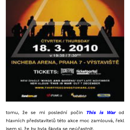
tomu, že se mi poslední počin
This is War
od
hlavních představitelů této akce moc zamlouvá, řekl
jsem si, že by byla škoda se neúčastnit.