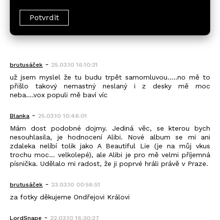
-
brutusáček
25.03.10 16:10:31
už jsem myslel že tu budu trpět samomluvou.....no mě to
přišlo takový nemastný neslaný i z desky mě moc
neba....vox populi mě baví víc
-
Blanka
25.03.10 10:46:01
Mám dost podobné dojmy. Jediná věc, se kterou bych
nesouhlasila, je hodnocení Alibi. Nové album se mi ani
zdaleka nelíbí tolik jako A Beautiful Lie (je na můj vkus
trochu moc... velkolepé), ale Alibi je pro mě velmi příjemná
písnička. Udělalo mi radost, že ji poprvé hráli právě v Praze.
-
brutusáček
23.03.10 00:56:51
za fotky děkujeme Ondřejovi Královi
-
LordSnape
22.03.10 16:30:27