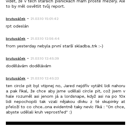
vidět, že v těch starších písničkách mám prostě mezery. Ale
to by měl osvětlit tvůj report.
-
brutusáček
21.03.10 15:01:42
rpt odeslán
-
brutusáček
21.03.10 12:56:44
from yesterday nebyla první starší skladba..trk :-)
-
brutusáček
21.03.10 12:45:39
dodělávám dodělávám
-
brutusáček
21.03.10 12:45:23
ten circle pit byl vtipnej no, Jared nejdřív vytáhl lidi nahoru
a pak řikal, že chce aby jsme udělali circle pit, což jsem v
hale rozuměl asi jenom já a lordsnape, když asi na po 10x
lidi nepochopili tak vzali nějakou dívku z té skupinky at
přeloží to co chce..ona evidentně taky nevíc říká : "On chce,
abyste udělali kruh veprostřed" :)